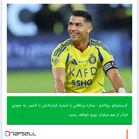
کریستیانو رونالدو ، ستاره پرتغالی با تمدید قراردادش با النصر، به سودی
فراتر از نیم میلیارد یورو خواهد رسید.