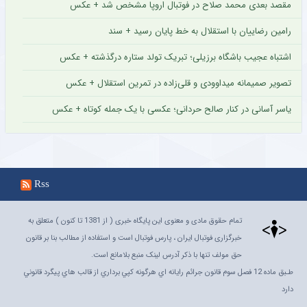
مقصد بعدی محمد صلاح در فوتبال اروپا مشخص شد + عکس
رامین رضاییان با استقلال به خط پایان رسید + سند
اشتباه عجیب باشگاه برزیلی؛ تبریک تولد ستاره درگذشته + عکس
تصویر صمیمانه میداوودی و قلی‌زاده در تمرین استقلال + عکس
یاسر آسانی در کنار صالح حردانی؛ عکسی با یک جمله کوتاه + عکس
Rss
تمام حقوق مادی و معنوی این پایگاه خبری ( از 1381 تا کنون ) متعلق به
خبرگزاری فوتبال ایران ، پارس فوتبال است و استفاده از مطالب بنا بر قانون
حق مولف تنها با ذکر آدرس لینک منبع بلامانع است.
طـبق ماده 12 فصل سوم قانون جرائم رايانه اي هرگونه کپي برداري از قالب هاي پيگرد قانوني
دارد