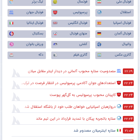
فوتبال ملی
فوتسال
لیگ برتر
استقلال
پرسپولیس
فوتبال جهان
فوتبال اسپانیا
فوتبال انگلیس
فوتبال ایتالیا
فوتبال آلمان
منهای فوتبال
بسکتبال
والیبال
کشتی
ورزش بانوان
گالری عکس
گالری فیلم
دکه
مصدومیت ستاره محبوب آلمانی در دیدار اینتر مقابل میلان
۲۲:۲۹
استعدادهای جوان آکادمی پرسپولیس در انتظار فرصت در ترکیب اصلی
۲۲:۲۴
کاپیتان محبوب پرسپولیس به گل‌گهر پیوست
۲۲:۲۴
دروازهبان اسپانیایی خواهان طلب خود از باشگاه استقلال شد
۲۲:۲۴
ستاره باتجربه پیکان با تمدید قرارداد در این تیم ماند
۲۲:۲۴
ستاره اینترمیلان مصدوم شد
۲۱:۰۶