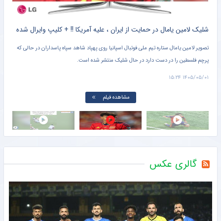
کلیپ دیده نشده از وحشت خنده دار برادر کوچک یامال از لولوی تیم ملی اسپانیا + سند
شلیک لامین یامال در حمایت از ایران ، علیه آمریکا !! + کلیپ وایرال شده
تصویر لامین یامال ستاره تیم ملی فوتبال اسپانیا روی پهپاد شاهد سپاه پاسداران در حالی که
پرچم فلسطین را در دست دارد در حال شلیک منتشر شده است.
دروا
۱۵:۰۱
۱۴۰۵/۰۵/۰۱ ۱۵:۲۴
مشاهده فیلم
گالری عکس