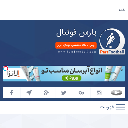
خانه
پارس فوتبال
اولین پایگاه تخصصی فوتبال ایران
www.ParsFootball.com
پارس
فوتبال