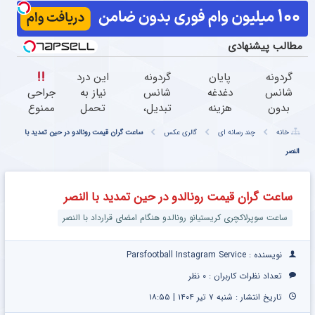
مطالب پیشنهادی
گردونه
پایان
گردونه
این درد
شانس
دغدغه
شانس
نیاز به
جراحی
بدون
هزینه
تبدیل،
تحمل
ممنوع
پوچ از
های
بچرخون
نداره
خانه
چند رسانه ای
گالری عکس
ساعت گران قیمت رونالدو در حین تمدید با
PS5 تا
دندان
جایزه
زانو درد
درمان
النصر
آیفون17
پزشکی
ببر
منظورمونه
کمر
و بیت
با پک
درد
کوین
سفید
بدون
ساعت گران قیمت رونالدو در حین تمدید با النصر
کننده
جراحی
خانگی
و دوره
ساعت سوپرلاکچری کریستیانو رونالدو هنگام امضای قرارداد با النصر
نقاهت
نویسنده : Parsfootball Instagram Service
تعداد نظرات کاربران :
۰ نظر
تاریخ انتشار : شنبه ۷ تیر ۱۴۰۴ | ۱۸:۵۵