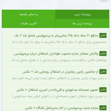
پربیننده ترین
بر اساس توصیه
پربحث ترین ها
آخرین نظرات
مدافع ۲۱ ساله با قد ۱۹۵ سانتی‌متر به پرسپولیس ملحق شد + عکس
عکس
محمدمهدی زارع، مدافع ۲۱ ساله با قد ۱۹۵ سانتی‌متر، با مبلغ ۸۰۰ هزار دلار از اخمت گروژنی به پرسپولیس پیوست.
واکنش معنادار ستاره محبوب هواداران استقلال درباره پرسپولیس + عکس
عکس
ابوالفضل جلالی، مدافع جدید پرسپولیس پیام جدیدی را در فضای مجازی به اشتراک گذاش
از جانشین رامین رضاییان در استقلال رونمایی شد + عکس
عکس
با پایان پرونده رامین رضاییان در استقلال، مدافع راست جوان آبی‌ها انگیزه بیشتری برای
تصویر صمیمانه میداوودی و قلی‌زاده در تمرین استقلال + عکس
عکس
در تمرین دیروز استقلال، تصویر صمیمانه‌ای از در آغوش گرفتن میلاد میداوودی (مربی مهاج
ستاره جدید پرسپولیس در کنار مدیرعامل باشگاه + عکس
عکس