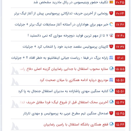
تکلیف حضور وینیسیوس در رئال مادرید مشخص شد
۲۰:۴۵
رونمایی از آخرین حریف تدارکاتی پرسپولیس پیش از آغاز لیگ برتر
۲۰:۲۴
خبر مهم برای هواداران در آستانه آغاز مسابقات لیگ برتر + جزئیات
۱۷:۴۲
۷ تا از مهم ترین فواید دوچرخه سواری که نمی دانستید !
۱۷:۴۰
کاپیتان پرسپولیس مقصد جدید خود را انتخاب کرد + جزئیات
۱۷:۳۷
زلزله بزرگ در فیفا ؛ ریاست جیانی اینفانتینو به خطر افتاد !! + جزئیات
۱۶:۰۱
ستاره محبوب استقلال با جدایی رضاییان گزینه اصلی دفاع راست این تیم
۱۵:۵۵
مودریچ درباره ادامه همکاری با میلان صحبت کرد
۱۵:۵۱
کنایه سنگین مهدی پاشازاده به مدیران استقلال جنجال به پا کرد
۱۵:۵۱
آخرین محک استقلال قبل از شروع لیگ؛ فردا مقابل حریف تدارکاتی
۱۵:۴۷
ضدحال سنگین تیم مطرح عربی به پرسپولیس و مهدی تارتار
۱۵:۴۵
قطع همکاری باشگاه استقلال با رامین رضاییان
۱۵:۴۴