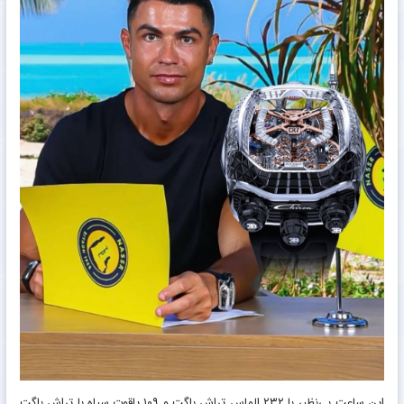
این ساعت بی‌نظیر با ۲۳۲ الماس تراش باگت و ۱۰۹ یاقوت سیاه با تراش باگت