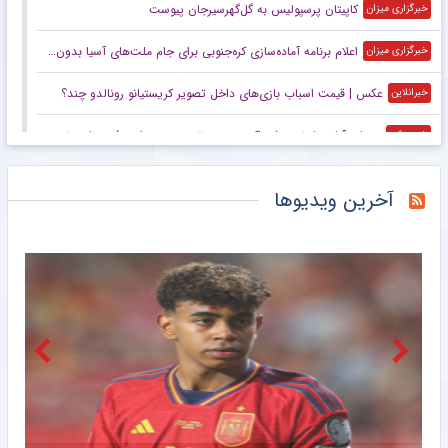
کاپیتان پرسپولیس به گل‌گهرسیرجان پیوست
خبرگزاری میزان
اعلام برنامه آماده‌سازی کره‌جنوبی برای جام ملت‌های آسیا بدون سرمربی
خبرگزاری میزان
عکس | قیمت اسباب بازی‌های داخل تصویر کریستیانو رونالدو چند؟
خبرانلاین
در نازی‌آباد مشخص شد اکبر عبدی چقدر محبوب است/ روزنامه خبرورزشی پنج‌شنبه را ببینید
خبرورزشی
ناکامی مجدد استقلال در باز کردن پنجره نقل و انتقالاتی
باشگاه خبرنگاران جوان
آخرین ویدیوها
رحمتی: هدف ما ایستادن روی سکوی قهرمانی آسیاست/ برای اهتزاز پرچم ایران روی تخته می‌رویم
خبرگزاری میزان
عکس | تعطیلات دونفره امباپه و خانم بازیگر؛ تصویری که برزیل را منفجر کرد!
خبرانلاین
ویدیو| خود صلاح هم از این استقبال شوکه شد/ آتش بازی ترک‌ها در شهر!
خبرورزشی
مسابقات دوومیدانی بلاروس/ کسب ۶ مدال توسط ملی‌پوشان ایران
باشگاه خبرنگاران جوان
تاجرنیا خطاب به هواداران: حال تیم خوب است/ باور کنید
باشگاه خبرنگاران جوان