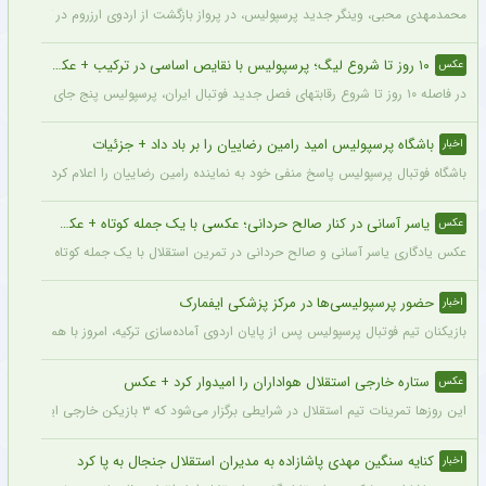
محمدمهدی محبی، وینگر جدید پرسپولیس، در پرواز بازگشت از اردوی ارزروم در کنار پیما
۱۰ روز تا شروع لیگ؛ پرسپولیس با نقایص اساسی در ترکیب + عکس
عکس
در فاصله ۱۰ روز تا شروع رقابتهای فصل جدید فوتبال ایران، پرسپولیس پنج جای خالی در فهرست بزرگسالان خود می‌بیند و البته نقایصی که در صورت عدم تکمیل تیم، میتواند آسیب بزرگی را در طول فصل به این تیم بزند. سرخپوشان در این پنجره نقل و انتقالات ۸ خرید را انجام دادند اما باتوجه به ضعف اسکواد فصل گذشته و همچنین کنار گذاشتن شش بازیکن، همچنان چند پست در تیم پرسپولیس خالی است.
باشگاه پرسپولیس امید رامین رضاییان را بر باد داد + جزئیات
اخبار
باشگاه فوتبال پرسپولیس پاسخ منفی خود به نماینده رامین رضاییان را اعلام کرد.
یاسر آسانی در کنار صالح حردانی؛ عکسی با یک جمله کوتاه + عکس
عکس
عکس یادگاری یاسر آسانی و صالح حردانی در تمرین استقلال با یک جمله کوتاه از سوی وینگ
حضور پرسپولیسی‌ها در مرکز پزشکی ایفمارک
اخبار
بازیکنان تیم فوتبال پرسپولیس پس از پایان اردوی آماده‌سازی ترکیه، امروز با هماهنگی‌ها
ستاره خارجی استقلال هواداران را امیدوار کرد + عکس
عکس
این روزها تمرینات تیم استقلال در شرایطی برگزار می‌شود که ۳ بازیکن خارجی این تیم با قدرت در کنار دیگر بازیکنان داخلی استقلال مشغول تمرین کردن هستند.
کنایه سنگین مهدی پاشازاده به مدیران استقلال جنجال به پا کرد
اخبار