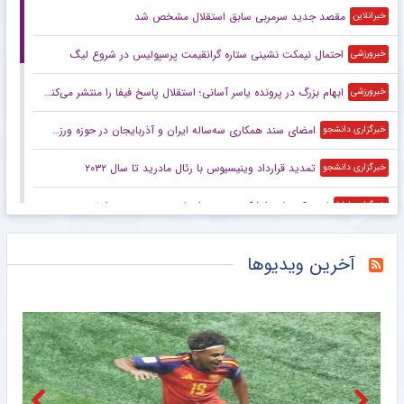
مقصد جدید سرمربی سابق استقلال مشخص شد
خبرانلاین
احتمال نیمکت نشینی ستاره گرانقیمت پرسپولیس در شروع لیگ
خبرورزشی
ابهام بزرگ در پرونده یاسر آسانی؛ استقلال پاسخ فیفا را منتشر می‌کند؟
خبرورزشی
امضای سند همکاری سه‌ساله ایران و آذربایجان در حوزه ورزش و جوانان
خبرگزاری دانشجو
تمدید قرارداد وینیسیوس با رئال مادرید تا سال ۲۰۳۲
خبرگزاری دانشجو
لیدز رکوردش را شکست و دروازه‌بان منچسترسیتی را خرید
خبرگزاری ایلنا
شوک به منصوریان؛ انتقال مرتضی پورعلی‌گنجی به الطلبه منتفی شد
خبرگزاری ایلنا
آخرین ویدیوها
پرسپولیس در این پست بازیکن نمی‌خواهد
خبرورزشی
ویدیو| استادیوم خاص و جدید عربستانی‌ها؛ آرامکو تابستان را زمستان می‌کند
خبرورزشی
توافق وزیر ورزش و همتای آذربایجانی برای گسترش همکاری‌ها با امضای سندی ۳ ساله
خبرگزاری میزان
از خروج مالدینی تا بازگشت دستیار سابق قلعه‌نویی به ایتالیا
باشگاه خبرنگاران جوان