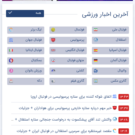
آخرین اخبار ورزشی
همه
فوتبال ملی
فوتسال
لیگ برتر
استقلال
پرسپولیس
فوتبال جهان
فوتبال اسپانیا
فوتبال انگلیس
فوتبال ایتالیا
فوتبال آلمان
منهای فوتبال
بسکتبال
والیبال
کشتی
ورزش بانوان
گالری عکس
گالری فیلم
دکه
اتفاق شوکه کننده برای ستاره پرسپولیسی در فوتبال اروپا
۱۳:۴۳
خبر مهم درباره ستاره خارجی پرسپولیس برای هواداران + جزئیات
۱۳:۳۷
واکنش تند آقای پیشکسوت به درخواست جنجالی ستاره استقلال + جزئیات
۱۳:۲۸
مقصد غیرمنتظره برای سرمربی استقلالی در فوتبال ایران + جزئیات
۱۳:۱۹