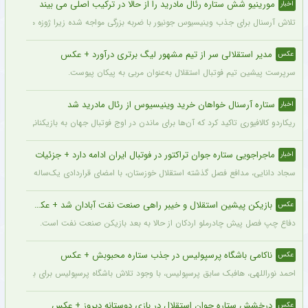
مورینیو شش ستاره رئال مادرید را از حالا در ترکیب اصلی می بیند
اخبار
تلاش آرسنال برای جذب وینیسیوس جونیور با ضربه بزرگی مواجه شده زیرا ژوزه مورینیو او را یک بازیکن 
مدیر استقلالی سر از تیم مشهور لیگ برتری درآورد + عکس
عکس
سرپرست پیشین تیم فوتبال استقلال به‌عنوان مربی به پیکان پیوست.
ستاره آرسنال خواهان خرید وینیسیوس از رئال مادرید شد
اخبار
ریکاردو کالافیوری تاکید کرد که آن‌ها برای ماندن در اوج فوتبال جهان به بازیکنانی در سطح و
ماجراجویی ستاره جوان تراکتور در فوتبال ایران ادامه دارد + جزئیات
اخبار
سجاد دانایی، مدافع فصل گذشته استقلال خوزستان، با امضای قراردادی یک‌ساله بار دیگر به
بازیکن پیشین استقلال و خیبر راهی صنعت نفت آبادان شد + عکس
عکس
دفاع چپ فصل پیش چادرملو اردکان از حالا به بعد بازیکن صنعت نفت است.
ناکامی باشگاه پرسپولیس در جذب ستاره محبوبش + عکس
عکس
احمد نوراللهی، هافبک سابق پرسپولیس، با وجود تلاش باشگاه پرسپولیس برای بازگشت او، 
درخشش ستاره جوان استقلال در بازی دوستانه دیروز + عکس
عکس