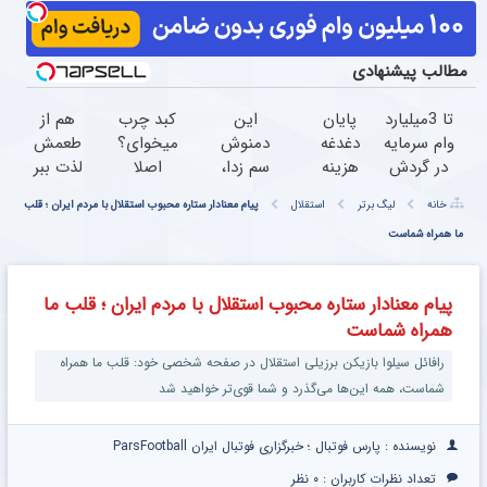
مطالب پیشنهادی
تا 3میلیارد
پایان
این
کبد چرب
هم از
وام سرمایه
دغدغه
دمنوش
میخوای؟
طعمش
در گردش
هزینه
سم زدا،
اصلا
لذت ببر
فروشندگان
های
قهرمان
سمت
هم
خانه
لیگ برتر
استقلال
پیام معنادار ستاره محبوب استقلال با مردم ایران ؛ قلب
=>
دندان
سلامت
این
کبدتو
ما همراه شماست
فروشگاهت
پزشکی
کبده.
دمنوش
پاکسازی
رو ثبت
با پک
(با
که 55%
کن(با
کن
سفید
55%
تخفیف
تخفیف
پیام معنادار ستاره محبوب استقلال با مردم ایران ؛ قلب ما
کننده
تخفیف
داره نرو!
ویژه)
همراه شماست
خانگی
بخرش)
رافائل سیلوا بازیکن برزیلی استقلال در صفحه شخصی خود: قلب ما همراه
شماست، همه این‌ها می‌گذرد و شما قوی‌تر خواهید شد
نویسنده : پارس فوتبال ؛ خبرگزاری فوتبال ایران ParsFootball
تعداد نظرات کاربران :
۰ نظر