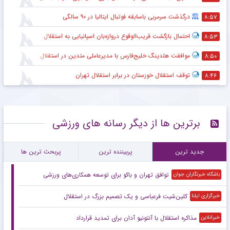
درگذشت سرمربی باسابقه فوتبال ایتالیا در ۹۰ سالگی
۸:۵۷
احتمال بازگشت قریب‌الوقوع دروازه‌بان اسپانیایی به استقلال
۸:۵۳
موافقت هلدینگ خلیج‌فارس با مدیرعاملی متدین در استقلال
۸:۵۰
توقف استقلال خوزستان در برابر استقلال تهران
۸:۴۶
برترین ها از دیگر رسانه های ورزشی
جدید ترین
پربیننده ترین
پربحث ترین ها
توافق تهران و باکو برای توسعه همکاری‌های ورزشی
باشگاه خبرنگاران جوان
کلین‌شیت فرعباسی و یک تصمیم بزرگ در استقلال
خبرگزاری ایلنا
مذاکره استقلال با آنتونیو آدان برای تمدید قرارداد
خبرانلاین