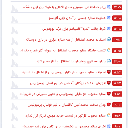
پیام خداحافظی سرمربی سابق الاهلی با هواداران این باشگاه
۱۲:۳۱
حمایت ستاره چلسی از آمدن ژابی آلونسو
۱۲:۲۸
شرط جالب آندره‌آ کامبیاسو برای ترک یوونتوس
۱۲:۱۵
استفاده مجدد استقلال از سه ستاره مرکزی در بازی دوستانه
۱۲:۱۰
تثبیت جایگاه ستاره محبوب استقلال به عنوان گلر شماره یک این تیم برای شروع لیگ
۱۲:۰۵
پایان همکاری رضاییان با استقلال و آغاز مسیر تازه
۱۲:۰۰
انصراف ستاره محبوب هواداران پرسپولیس از انتقال به الطلبه عراق
۱۱:۵۶
افزایش تعداد بازیکنان آکادمی در تیم اصلی پرسپولیس
۱۱:۵۳
ستاره محبوب هواداران پرسپولیس و تغییر مسیرش در نقل‌وانتقالات
۹:۱۵
وداع سخت محمدامین کاظمیان با تیم فوتبال پرسپولیس
۹:۱۱
ستاره محبوب گل‌گهر در لیست خرید مهدی تارتار قرار ندارد
۹:۰۶
اخراج میلاد محمدی در نخستین بازی کامل برای تیم جدیدش
۹:۰۰