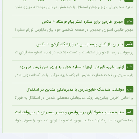
سعید سحرخیزان مهاجم جوان استقلال با درخشش در بازی دوستانه دیروز، نشان داد آماد
مهدی طارمی برای ستاره اینتر پیام فرستاد + عکس
عکس
مهدی طارمی استوری جدیدی در صفحه شخصی خود برای مارکوس تورام ستاره اینتر منتشر 
تمرین بازیکنان پرسپولیس در ورزشگاه آزادی + عکس
عکس
پرسپولیس پس از دو روز استراحت و تست پزشکی، در زمین شماره سه آزادی تمرین کرد.
اولین خرید قهرمان اروپا ؛ ستاره جوان به پاری سن ژرمن می رود
اخبار
پاری‌سن‌ژرمنِ تحت هدایت لوئیس انریکه، خرید دیگری را در آستانه نهایی‌شدن دارد.
موافقت هلدینگ خلیج‌فارس با مدیرعاملی متدین در استقلال
اخبار
بر اساس آخرین پیگیری‌ها روند مدیرعاملی مصطفی متدین در استقلال به طور کامل طی شد
ستاره محبوب هواداران پرسپولیس و تغییر مسیرش در نقل‌وانتقالات
اخبار
رضا شکاری با سه پیشنهاد مختلف روبرو شده و به زودی تیم خود را معرفی خواهد کرد.