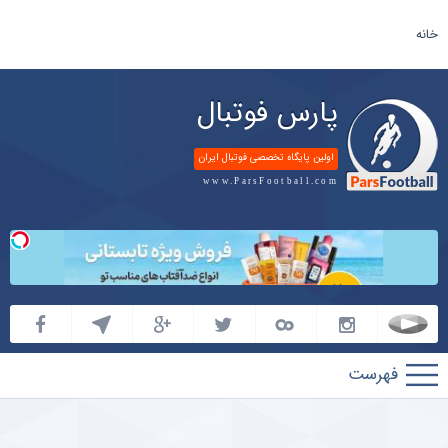
خانه
پارس فوتبال
اولین پایگاه تخصصی فوتبال ایران
www.ParsFootball.com
پارس
فوتبال