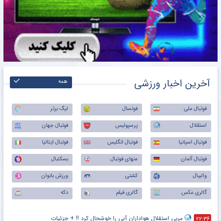
آخرین اخبار ورزشی
همه
فوتبال ملی
فوتسال
لیگ برتر
استقلال
پرسپولیس
فوتبال جهان
فوتبال اسپانیا
فوتبال انگلیس
فوتبال ایتالیا
فوتبال آلمان
منهای فوتبال
بسکتبال
والیبال
کشتی
ورزش بانوان
گالری عکس
گالری فیلم
دکه
مربی استقلال هواداران آبی را خوشحال کرد !! + جزئیات
۲۲:۳۶