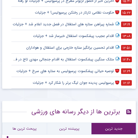
آخرین خبر از حضور لژیونر مطرح در پرسپولیس + جزئیات لو رفته
۱۵:۴۱
حکومت نظامی تارتار در رختکن پرسپولیس! + جزئیات
۱۵:۲۲
شماره پیراهن ستاره های استقلال در فصل جدید اعلام شد + جزئیات
۱۳:۱۹
اقدام عجیب پیشکسوت استقلال خبرساز شد + جزئیات
۱۳:۰۸
اقدام تحسین برانگیز ستاره خارجی برای استقلال و هواداران
۱۲:۵۱
متلک سنگین پیشکسوت استقلال به اقدام جنجالی مهدی تاج در فدراسیون فوتبال
۱۲:۴۰
توصیه حیاتی پیشکسوت پرسپولیس به ستاره های سرخ + جزئیات
۱۲:۲۹
پرسپولیس پدیده جوان لیگ برتر را شکار کرد + جزئیات
۱۲:۱۶
برترین ها از دیگر رسانه های ورزشی
جدید ترین
پربیننده ترین
پربحث ترین ها