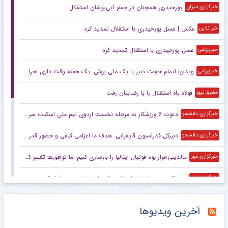
پورحیدری همچنان در جمع آبی‌پوشان استقلال
خبرگزاری میزان
عکس | عسل پورحیدری با استقلال تمدید کرد
خبرانلاین
عسل پورحیدری با استقلال تمدید کرد
خبرورزشی
ویدیو| اتمام حجت دبیر با یک ملی پوش: یک هفته وقت داری اخراج نشوی!
خبرورزشی
فولاد راه استقلال را با رضاییان رفت
مشرق نیوز
دعوت ۶ ورزشکار به مرحله نخست اردوی تیم ملی اسکیت سرعت
خبرگزاری دانشجو
دبیرکل فدراسیون قایقرانی: هدف ما اعزامی کیفی و حضور قدرتمند در بازی‌های آسیایی است
خبرگزاری دانشجو
مالدینی:قرار بود فوتبال ایتالیا را بازسازی کنیم اما توافق‌ها تغییر کرد
خبرگزاری مهر
درستکار: بنای ما بر اخراج نایب قهرمان جهان نیست/ او کارت زرد گرفته است
خبرگزاری مهر
واکنش علیرضا دبیر به اخراج یک کشتی‌گیر به خاطر اضافه وزن
خبرگزاری مهر
آخرین ویدیوها
ملی‌پوشان والیبال ساحلی ایران در جمع برترین‌های آسیا
خبرگزاری مهر