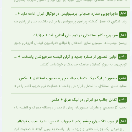
ماجراجویی ستاره جنجالی پرسپولیس در فوتبال ایران ادامه دارد + جزئیات
اخبار
رضا شکاری که فصل گذشته پیراهن پرسپولیس را بر تن داشت، پس از پایان همکاری با این
سرمربی ناکام استقلالی در تیم ملی آفتابی شد + جزئیات
اخبار
پیتسو موسیمانه، سرمربی سابق استقلال با توافق فدراسیون فوتبال آفریقای جنوبی به‌عنو
اولین تصاویر از ستاره جدید و گران قیمت سرخپوشان پایتخت + عکس
عکس
توپچی‌ها به برونو گیمارش هافبک جدیدشان خوش‌آمد گفتند.
حضور در لیگ یک انتخاب جالب چهره محبوب استقلال + عکس
عکس
ستاره سابق استقلال، با امضای قراردادی یک‌ساله هدایت تیم جزیره قشم را در فصل جدید 
تقابل جالب دو ایرانی در لیگ عراق + عکس
عکس
یحیی گل‌محمدی و علیرضا منصوریان پیش از دیدار دوستانه دهوک و الطلبه با یکدیگر دیدار
از چوب تاک برای چشم زخم تا جوراب شانس؛ عقاید عجیب فوتبالیست‌ها!
اخبار
از پوشیدن یک جوراب خاص و ورود با پای راست به زمین گرفته تا صحبت کردن با تیرک در