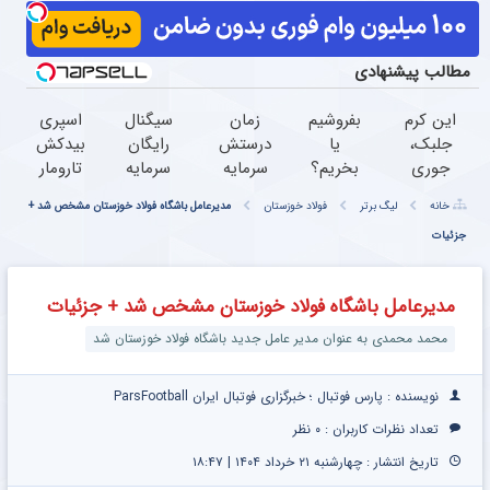
مطالب پیشنهادی
این کرم
بفروشیم
زمان
سیگنال
اسپری
جلبک،
یا
درستش
رایگان
بیدکش
جوری
بخریم؟
سرمایه
سرمایه
تارومار
چروکاتو
سیگنال
گذاری
گذاری
با
خانه
لیگ برتر
فولاد خوزستان
مدیرعامل باشگاه فولاد خوزستان مشخص شد +
صاف
تخصصی
کن
میخوای؟
اثرفوری
جزئیات
میکنه
دریافت
ثبت نام
،
که انگار
کن (
کن
محافظ
بوتاکس
اشتراک
لباس
مدیرعامل باشگاه فولاد خوزستان مشخص شد + جزئیات
کردی!
رایگان )
در
(تخفیف
مقابل
محمد محمدی به عنوان مدیر عامل جدید باشگاه فولاد خوزستان شد
ویژه)
بید
نویسنده : پارس فوتبال ؛ خبرگزاری فوتبال ایران ParsFootball
تعداد نظرات کاربران :
۰ نظر
تاریخ انتشار : چهارشنبه ۲۱ خرداد ۱۴۰۴ | ۱۸:۴۷