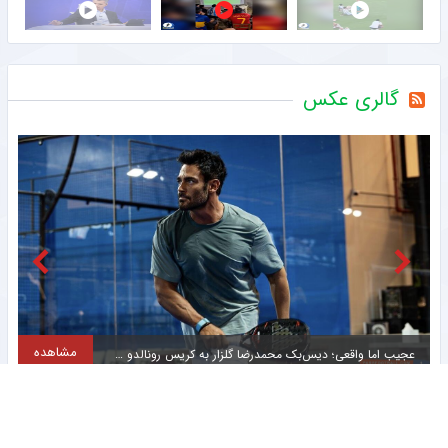
گالری عکس
مشاهده
عجیب اما واقعی؛ دیس‌بک محمدرضا گلزار به کریس رونالدو + عکس
ت
اقدام جالب مدیرعامل خبرساز تراکتور + عکس