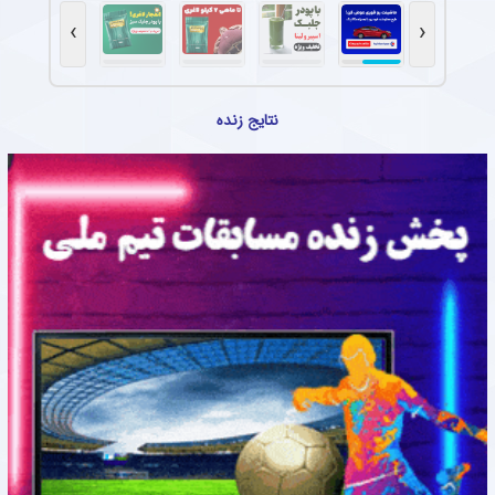
›
‹
نتایج زنده