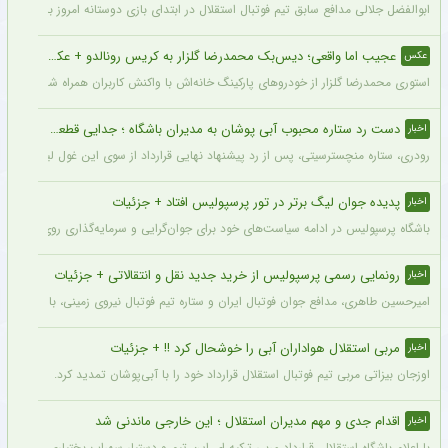
ابوالفضل جلالی مدافع سابق تیم فوتبال استقلال در ابتدای بازی دوستانه امروز با آلومینی
عجیب اما واقعی؛ دیس‌بک محمدرضا گلزار به کریس رونالدو + عکس
عکس
استوری محمدرضا گلزار از خودروهای پارکینگ خانه‌اش با واکنش کاربران همراه شده و برخی 
دست رد ستاره محبوب آبی پوشان به مدیران باشگاه ؛ جدایی قطعی است !
اخبار
رودری، ستاره منچسترسیتی، پس از رد پیشنهاد نهایی قرارداد از سوی این غول لیگ برتری،
پدیده جوان لیگ برتر در تور پرسپولیس افتاد + جزئیات
اخبار
باشگاه پرسپولیس در ادامه سیاست‌های خود برای جوان‌گرایی و سرمایه‌گذاری روی استعدادهای آینده فوتبال ایران، ک
رونمایی رسمی پرسپولیس از خرید جدید نقل و انتقالاتی + جزئیات
اخبار
امیرحسین طاهری، مدافع جوان فوتبال ایران و ستاره تیم فوتبال نیروی زمینی، با قرارداد
مربی استقلال هواداران آبی را خوشحال کرد !! + جزئیات
اخبار
اوزجان بیزاتی مربی تیم فوتبال استقلال قرارداد خود را با آبی‌پوشان تمدید کرد.
اقدام جدی و مهم مدیران استقلال ؛ این خارجی ماندنی شد
اخبار
با اعلام باشگاه استقلال، قرارداد مربی ترکیه ای این تیم و دستیار سهراب بختیاری زاده تمد