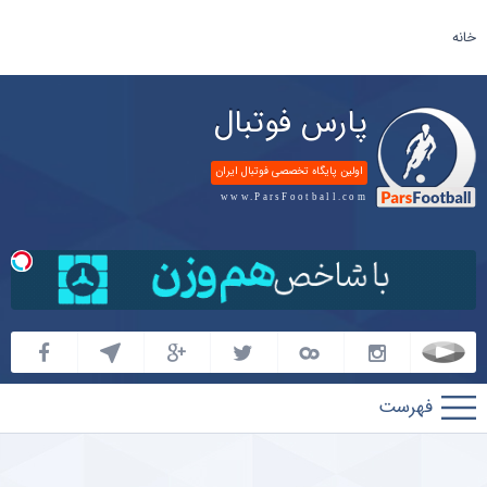
خانه
پارس فوتبال
اولین پایگاه تخصصی فوتبال ایران
www.ParsFootball.com
پارس
فوتبال