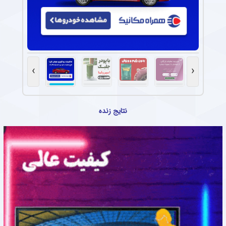
›
‹
نتایج زنده