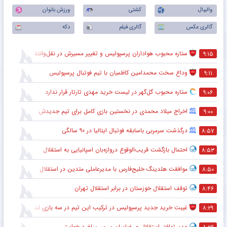
والیبال
کشتی
ورزش بانوان
گالری عکس
گالری فیلم
دکه
ستاره محبوب هواداران پرسپولیس و تغییر مسیرش در نقل‌وانتقالات
۹:۱۵
وداع سخت محمدامین کاظمیان با تیم فوتبال پرسپولیس
۹:۱۱
ستاره محبوب گل‌گهر در لیست خرید مهدی تارتار قرار ندارد
۹:۰۶
اخراج میلاد محمدی در نخستین بازی کامل برای تیم جدیدش
۹:۰۰
درگذشت سرمربی باسابقه فوتبال ایتالیا در ۹۰ سالگی
۸:۵۷
احتمال بازگشت قریب‌الوقوع دروازه‌بان اسپانیایی به استقلال
۸:۵۳
موافقت هلدینگ خلیج‌فارس با مدیرعاملی متدین در استقلال
۸:۵۰
توقف استقلال خوزستان در برابر استقلال تهران
۸:۴۶
غیبت خرید جدید پرسپولیس در ترکیب این تیم در سه بازی تدارکاتی
۸:۲۹
عدم توافق استقلال و رضاییان بر سر مبلغ درخواستی