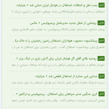
بمب نقل و انتقالات استقلال در فوتبال ایران خنثی شد + جزئیات
اخبار
استقلال در حالی با پنجره نقل‌وانتقالاتی بسته روزهای دشواری را سپری می‌کند که در همی
رونمایی از شغل جدید مدیرعامل پرسپولیس + عکس
عکس
پیمان حدادی، مدیرعامل جوان باشگاه پرسپولیس، به عنوان سفیر افتخاری ورزش چوگان ان
پیشکسوت محبوب هواداران استقلال رامین رضاییان را با خاک یکسان کرد + جزئیات
اخبار
شاهرخ بیانی پیشکسوت استقلال گفت : رامین رضاییان برای استقلال به غیر از بازار گرمی ک
روحیه بالای آقای گل فوتبال ایران برای آتش بازی در لیگ برتر + عکس
عکس
شهریار مغانلو در شرایطی پیراهن تراکتور را بر تن کرده که برخلاف بسیاری از مهاجمان نامدا
جدایی این ستاره از استقلال قطعی شد + جزئیات
اخبار
دیدیه اندونگ هافبک گابنی فصل گذشته تیم فوتبال استقلال به دلیل بسته ماندن پنجره نقل
کری سنگین مدیر سپاهان برای استقلال ، پرسپولیس و تراکتور + جزئیات
اخبار
مهدی کریمیان سرپرست سپاهان گفت : وقتی وارد اردوی تیم شدم، اولین تصویری که در ذهنم