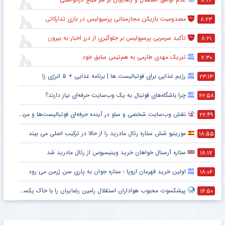
۸:۲۶
مصدومیت بازیکن مجارستانی پرسپولیس در بازی تدارکاتی
۸:۲۳
تأکید سرمربی پرسپولیس بر جلوگیری از درز اخبار به بیرون
۸:۲۱
تبریک مهدی طارمی به هم‌تیمی سابق خود
۷:۳۰
رژیم غذایی برای فوتبالیست ها | برنامه غذایی + ۵ انرژی زا
۲۳:۱۳
چرا باشگاه‌های فوتبال به یک وب‌سایت حرفه‌ای نیاز دارند؟
۲۲:۵۸
نقش وب‌سایت شخصی و سئو در آینده حرفه‌ای فوتبالیست‌ها و مربیان
۲۲:۴۹
مورینیو شش ستاره رئال مادرید را از حالا در ترکیب اصلی می بیند
۱۸:۵۵
ستاره آرسنال خواهان خرید وینیسیوس از رئال مادرید شد
۱۸:۱۷
اولین خرید قهرمان اروپا ؛ ستاره جوان به پاری سن ژرمن می رود
۱۸:۰۶
پیشکسوت محبوب هواداران استقلال رامین رضاییان را با خاک یکسان کرد + جزئیات
۱۶:۵۰