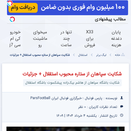
مطالب پیشنهادی
پایان
X33
تنها در
میخوای
خودرو
دغدغه
برای
چند
ماشینت
کی ام
هزینه
فروش
ساعت
رو
سی j7
های
داری؟
و با
بفروشی
خودتو
خانه
لیگ برتر
استقلال
شکایت سپاهان از ستاره محبوب استقلال + جزئیات
دندان
اینجا
یکبار
؟ اینجا
راحت و
پزشکی
راحت و
مراجعه
سریع و
سریع
با پک
سریع
به
راحت
بفروشش
شکایت سپاهان از ستاره محبوب استقلال + جزئیات
سفید
بفروشش
خودرو45
بفروشش
شکایت باشگاه سپاهان از هاشم بیک‌زاده پیشکسوت باشگاه استقلال
کننده
خانگی
نویسنده : پارس فوتبال ؛ خبرگزاری فوتبال ایران ParsFootball
تعداد نظرات کاربران :
۰ نظر
تاریخ انتشار : یکشنبه ۴ خرداد ۱۴۰۴ | ۱۶:۰۹