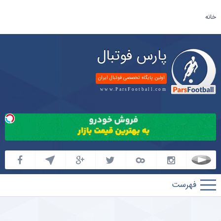
خانه
پارس فوتبال
اولین پایگاه تخصصی فوتبال ایران
www.ParsFootball.com
پارس
فوتبال