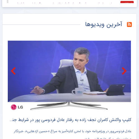
به جای پیشرفت، پسرفت کرده‌ایم/ فوتبال ما دست یک مُشت دلال است
خبرانلاین
روحانی بوکسور: در میانه انتخابی تیم ملی خوابی دیدم و آمدم طلبه شدم!
خبرانلاین
آخرین ویدیوها
استقلال و رضاییان؛ یک جدایی و یک پیام برای فوتبال ایران
خبرگزاری دانشجو
منتقد تیم ملی که خودش در لیگ امسال تیم ندارد!
خبرگزاری دانشجو
وضعیت مبهم طارمی در المپیاکوس
خبرگزاری دانشجو
وینیسیوس به رکورد رونالدو رسید
خبرگزاری دانشجو
قرارداد وینیسیوس تا ۲۰۳۲ با رئال‌ تمدید شد
خبرگزاری میزان
 ؛ عامل اصلی قهرمانی اسپانیا و شکست آرژانتین لو رفت !! + سند
کلیپ واکنش کامران نجف زاده به رفتار عادل فردوسی پور در شرایط جنگی + سند
عادل فردوسی‌پور در ویژه‌برنامه خود، با لحنی کنایه‌آمیز به سراغ «حسین اژدهایی»، خبرنگار