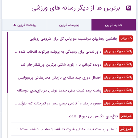
برترین ها از دیگر رسانه های ورزشی
جدید ترین
پربیننده ترین
پربحث ترین ها
جانشین رضاییان درخشید؛ دو پاس گل برای شروعی رویایی
خبرورزشی
داور لندنی برای رسیدگی به پرونده بیرانوند انتخاب شده است
باشگاه خبرنگاران جوان
دونده کرمانی با ۲ رکورد شکنی برترین ورزشکار جام شد
باشگاه خبرنگاران جوان
احتمال دوری چند هفته‌ای بازیکن مجارستانی پرسپولیس
باشگاه خبرنگاران جوان
پشت پرده غیبت یاغی جدید فوتبال در بازی‌های دوستانه
باشگاه خبرنگاران جوان
حضور بازیکنان آکادمی پرسپولیس در تمرینات تیم بزرگسالان
باشگاه خبرنگاران جوان
کلاغ‌های انگلیس بی پروبال شدند
خبرانلاین
داستان ریاست فیفا؛ صندلی قدرت که فقط ۹ صاحب داشته است/ اینفانتینو در پی ادامه حکمرانی در روزهای جنجالی
خبرورزشی