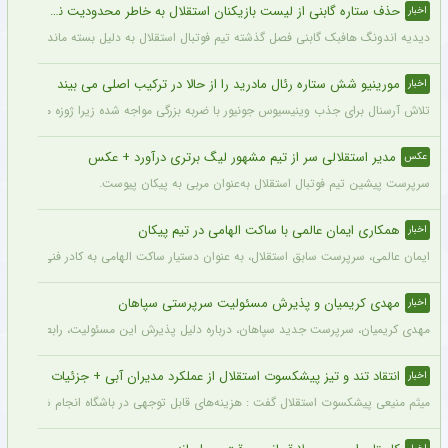
حذف ستاره گابنی از لیست بازیکنان استقلال به خاطر محدودیت نقل‌وانتقالاتی
اخبار
دیدیه اندونگ هافبک گابنی فصل گذشته تیم فوتبال استقلال به دلیل بسته ماندن پنجره نقل
مورینیو شش ستاره رئال مادرید را از حالا در ترکیب اصلی می بیند
اخبار
تلاش آرسنال برای جذب وینیسیوس جونیور با ضربه بزرگی مواجه شده زیرا ژوزه مورینیو او را یک بازیکن 
مدیر استقلالی سر از تیم مشهور لیگ برتری درآورد + عکس
عکس
سرپرست پیشین تیم فوتبال استقلال به‌عنوان مربی به پیکان پیوست.
همکاری ایمان عالمی با ساکت الهامی در تیم پیکان
اخبار
ایمان عالمی، سرپرست سابق استقلال، به عنوان دستیار ساکت الهامی به کادر فنی پیکان پ
مهدی کریمیان و پذیرش مسئولیت سرپرستی سپاهان
اخبار
مهدی کریمیان، سرپرست جدید سپاهان، درباره دلیل پذیرش این مسئولیت، رابطه قدیمی خو
انتقاد تند و تیز پیشکسوت استقلال از عملکرد مدیران آبی + جزئیات
اخبار
میثم منیعی پیشکسوت استقلال گفت : هزینه‌های قابل توجهی در باشگاه انجام شده، اما این