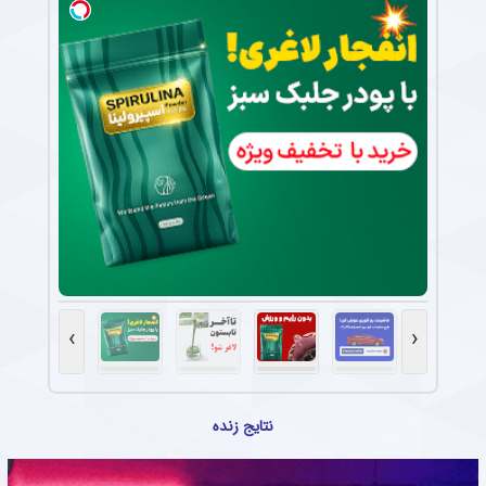
›
‹
نتایج زنده