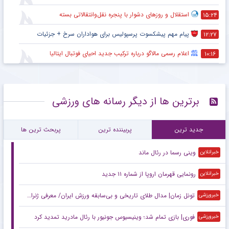
استقلال و روزهای دشوار با پنجره نقل‌وانتقالاتی بسته
۱۵:۲۴
پیام مهم پیشکسوت پرسپولیس برای هواداران سرخ + جزئیات
۱۲:۲۷
اعلام رسمی مالاگو درباره ترکیب جدید احیای فوتبال ایتالیا
۱۰:۱۶
برترین ها از دیگر رسانه های ورزشی
جدید ترین
پربیننده ترین
پربحث ترین ها
وینی رسما در رئال ماند
خبرانلاین
رونمایی قهرمان اروپا از شماره ۱۱ جدید
خبرانلاین
تونل زمان| مدال طلای تاریخی و بی‌سابقه ورزش ایران/ معرفی ژنرال ۷ ستاره به کشتی جهان
خبرورزشی
فوری| بازی تمام شد؛ وینیسیوس جونیور با رئال مادرید تمدید کرد
خبرورزشی