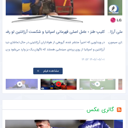
کلیپ طنز ؛ متلک اسیدی هواداران ایرانی اسپانیا به مسی و تیم ملی آرژانتین + سند
کلیپ طنز ؛ عامل اصلی قهرمانی اسپانیا و شکست آرژانتین لو رفت !! + سند
یمون،
در ویدئویی که اخیراً منتشر شده، گروهی از هواداران آرژانتینی در حال تماشای دیدار فینال
عادل
آرژانتین و اسپانیا از روی پرده‌ی سینمایی هستند که ناگهان یک بز وارد می‌شود و پرده را با خود
صدا
می‌برد.
پس ا
۱۱:۱۳
۱۴۰۵/۰۵/۰۱ ۱۴:۵۲
این 
مشاهده فیلم
گالری عکس