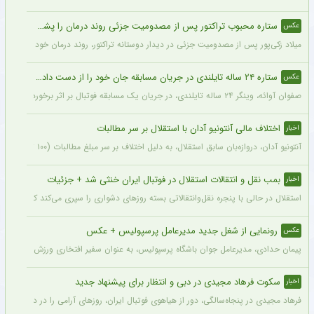
ستاره محبوب تراکتور پس از مصدومیت جزئی روند درمان را پشت سر گذاشت + عکس
عکس
میلاد زکی‌پور پس از مصدومیت جزئی در دیدار دوستانه تراکتور، روند درمان خود را پشت 
ستاره ۲۴ ساله تایلندی در جریان مسابقه جان خود را از دست داد + عکس
عکس
صفوان آوائه، وینگر ۲۴ ساله تایلندی، در جریان یک مسابقه فوتبال بر اثر برخورد صاعقه جان خود را از دست داد.
اختلاف مالی آنتونیو آدان با استقلال بر سر مطالبات
اخبار
آنتونیو آدان، دروازه‌بان سابق استقلال، به دلیل اختلاف بر سر مبلغ مطالبات (۱۰۰ تا ۲۰۰ هزار یورو) قصد شکایت از باشگاه را دارد.
بمب نقل و انتقالات استقلال در فوتبال ایران خنثی شد + جزئیات
اخبار
استقلال در حالی با پنجره نقل‌وانتقالاتی بسته روزهای دشواری را سپری می‌کند که در همی
رونمایی از شغل جدید مدیرعامل پرسپولیس + عکس
عکس
پیمان حدادی، مدیرعامل جوان باشگاه پرسپولیس، به عنوان سفیر افتخاری ورزش چوگان ان
سکوت فرهاد مجیدی در دبی و انتظار برای پیشنهاد جدید
اخبار
فرهاد مجیدی در پنجاه‌سالگی، دور از هیاهوی فوتبال ایران، روزهای آرامی را در دبی سپری 