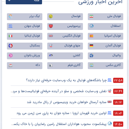
آخرین اخبار ورزشی
همه
فوتبال ملی
فوتسال
لیگ برتر
استقلال
پرسپولیس
فوتبال جهان
فوتبال اسپانیا
فوتبال انگلیس
فوتبال ایتالیا
فوتبال آلمان
منهای فوتبال
بسکتبال
والیبال
کشتی
ورزش بانوان
گالری عکس
گالری فیلم
دکه
چرا باشگاه‌های فوتبال به یک وب‌سایت حرفه‌ای نیاز دارند؟
۲۲:۵۸
نقش وب‌سایت شخصی و سئو در آینده حرفه‌ای فوتبالیست‌ها و مربیان
۲۲:۴۹
ستاره آرسنال خواهان خرید وینیسیوس از رئال مادرید شد
۱۸:۱۷
اولین خرید قهرمان اروپا ؛ ستاره جوان به پاری سن ژرمن می رود
۱۸:۰۶
پیشکسوت محبوب هواداران استقلال رامین رضاییان را با خاک یکسان کرد + جزئیات
۱۶:۵۰