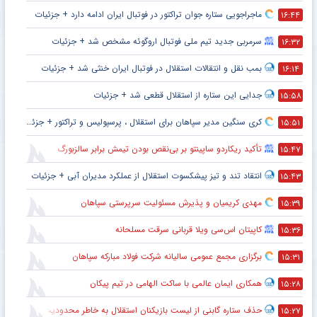
ماجراجویی ستاره جوان تراکتور در فوتبال ایران ادامه دارد + جزئیات
۱۶:۴۴
سرمربی جدید تیم ملی فوتبال اروگوئه مشخص شد + جزئیات
۱۶:۳۲
بمب نقل و انتقالات استقلال در فوتبال ایران خنثی شد + جزئیات
۱۶:۱۴
جدایی این ستاره از استقلال قطعی شد + جزئیات
۱۵:۵۸
کری سنگین مدیر سپاهان برای استقلال ، پرسپولیس و تراکتور + جزئیات
۱۵:۵۱
تأکید ریکاردو ساپینتو بر بی‌نقص بودن تیمش برابر سالزبورگ
۱۵:۴۷
انتقاد تند و تیز پیشکسوت استقلال از عملکرد مدیران آبی + جزئیات
۱۵:۴۳
مهدی کریمیان و پذیرش مسئولیت سرپرستی سپاهان
۱۵:۳۹
کاپیتان اس‌سی ویلا قربانی سرقت مسلحانه
۱۵:۳۶
برگزاری مجمع عمومی سالیانه شرکت فولاد مبارکه سپاهان
۱۵:۳۱
همکاری ایمان عالمی با ساکت الهامی در تیم پیکان
۱۵:۲۸
حذف ستاره گابنی از لیست بازیکنان استقلال به خاطر محدودیت نقل‌وانتقالاتی
۱۵:۲۷