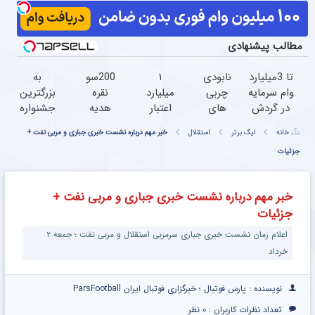
مطالب پیشنهادی
تا 3میلیارد
نابودی
۱
200سوت
به
وام سرمایه
چربی
میلیارد
نقره
بزرگترین
در گردش
های
اعتبار
هدیه
جشنواره
فروشندگان
شکم و
خرید
به ازای
ایمپلنت
خانه
لیگ برتر
استقلال
خبر مهم درباره نشست خبری جباری و مربی نفت +
=>
پهلو
طلا |
اولین
تهران
جزئیات
فروشگاهت
فقط با
بدون
خرید؛
خوش
رو ثبت
پودر
ضامن
با هر
اومدید!
کن
جلبک!
و چک
مبلغی
| فقط
خبر مهم درباره نشست خبری جباری و مربی نفت +
(تخفیف
نقره
۲۵
جزئیات
تا
بخر
میلیون !
امشب)
اعلام زمان نشست خبری جباری سرمربی استقلال و مربی نفت ؛ جمعه ۲
خرداد
نویسنده : پارس فوتبال ؛ خبرگزاری فوتبال ایران ParsFootball
تعداد نظرات کاربران :
۰ نظر