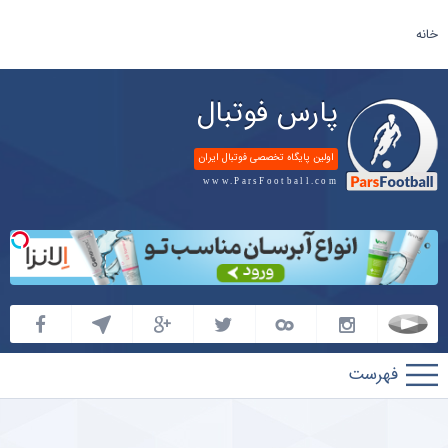
خانه
پارس فوتبال
اولین پایگاه تخصصی فوتبال ایران
www.ParsFootball.com
پارس
فوتبال