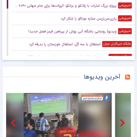
پروژه بزرگ امارات با زلاتکو و برانکو؛ کروات‌ها برای جام جهانی ۲۰۳۰ می‌آیند
خبرورزشی
پاری‌سن‌ژرمن ستاره موناکو را شکار کرد
خبرورزشی
ویدیو| رونمایی باشگاه آبی پوش از پیراهن قرمز فصل جدید!
خبرورزشی
استقلال با سه گل، استقلال خوزستان را بدرقه کرد
باشگاه خبرنگاران جوان
پیروزی استقلال برابر هم نام خوزستانی در دیدار تدارکاتی
خبرگزاری دانشجو
با تصمیم فدراسیون جهانی وزنه‌برداری؛ رکورد‌های جهانی یوسفی و نصیری حفظ شد
خبرگزاری دانشجو
آخرین ویدیوها
پیروزی استقلال مقابل همنام خوزستانی در دیداری تدارکاتی
خبرگزاری مهر
پیروزی استقلال مقابل هم‌نام اهوازی در دیداری تدارکاتی
خبرگزاری ایلنا
برد استقلال در بازی تدارکاتی
خبرانلاین
افشای رفتارهای غیراخلاقی فدراسیون فوتبال کره جنوبی!
خبرانلاین
استقلال با ۳ گل از سد استقلال گذشت؛ روز درخشان سحرخیزان
خبرورزشی