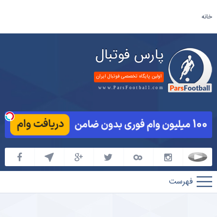
خانه
پارس فوتبال
اولین پایگاه تخصصی فوتبال ایران
www.ParsFootball.com
پارس
فوتبال