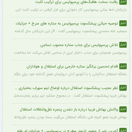
رقابت سخت هافبک‌های پرسپولیس برای ترکیب ثابت
اخبار
بازیکنان خط میانی پرسپولیس، کار دشواری برای قرار گرفتن در ترکیب ثابت این تیم خواه
توصیه حیاتی پیشکسوت پرسپولیس به ستاره های سرخ + جزئیات
اخبار
جمشید شاه محمدی پیشکسوت پرسپولیس گفت : اگر این بازیکنان سال گذشته و سال‌های قبل 
تلاش پرسپولیس برای جذب ستاره محبوب نساجی
اخبار
پرسپولیس همچنان برای جذب دانیال ایری از نساجی تلاش می‌کند، اما مخالفت نساجی 
اقدام تحسین برانگیز ستاره خارجی برای استقلال و هواداران
اخبار
باشگاه استقلال مذاکراتی را با آنتونیو آدان دروازه‌بان فصل گذشته خود برای بازگشت یه این
نظر عجیب پیشکسوت استقلال درباره اوضاع تیم سهراب بختیاری زاده + جزئیات
اخبار
بهتاش فریبا پیشکسوت استقلال گفت : در مجموع عملکرد تیم برایم رضایت‌بخش بود. بازیک
واکنش بهتاش فریبا درباره باز نشدن پنجره نقل‌وانتقالات استقلال
اخبار
بهتاش فریبا عضو کمیته فنی باشگاه استقلال می‌گوید بسته بودن پنجره نقل‌وانتقالاتی ا
آخرین خبر از حضور لژیونر مطرح در پرسپولیس + جزئیات لو رفته
اخبار