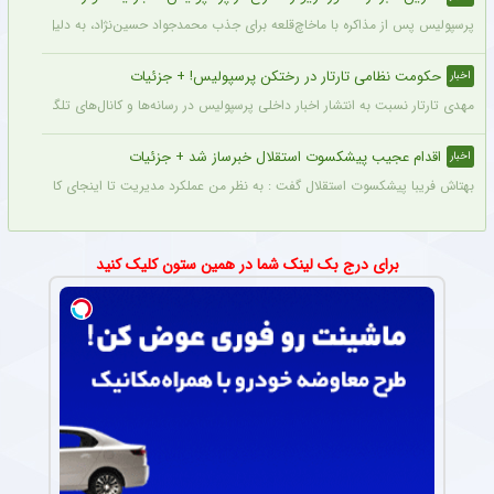
پرسپولیس پس از مذاکره با ماخاچ‌قلعه برای جذب محمدجواد حسین‌نژاد، به دلیل رقم رضای
حکومت نظامی تارتار در رختکن پرسپولیس! + جزئیات
اخبار
مهدی تارتار نسبت به انتشار اخبار داخلی پرسپولیس در رسانه‌ها و کانال‌های تلگرامی عصبا
اقدام عجیب پیشکسوت استقلال خبرساز شد + جزئیات
اخبار
بهتاش فریبا پیشکسوت استقلال گفت : به نظر من عملکرد مدیریت تا اینجای کار قابل قبول 
برای درج بک لینک شما در همین ستون کلیک کنید