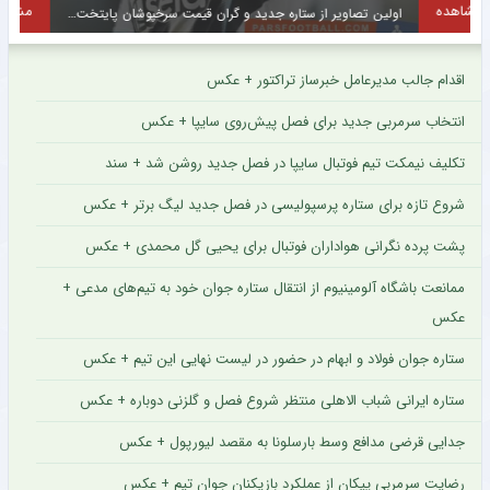
مشاهده
اولین تصاویر از ستاره جدید و گران قیمت سرخپوشان پایتخت + عکس
ح
اقدام جالب مدیرعامل خبرساز تراکتور + عکس
انتخاب سرمربی جدید برای فصل پیش‌روی سایپا + عکس
تکلیف نیمکت تیم فوتبال سایپا در فصل جدید روشن شد + سند
شروع تازه برای ستاره پرسپولیسی در فصل جدید لیگ برتر + عکس
پشت پرده نگرانی هواداران فوتبال برای یحیی گل محمدی + عکس
ممانعت باشگاه آلومینیوم از انتقال ستاره جوان خود به تیم‌های مدعی +
عکس
ستاره جوان فولاد و ابهام در حضور در لیست نهایی این تیم + عکس
ستاره ایرانی شباب الاهلی منتظر شروع فصل و گلزنی دوباره + عکس
جدایی قرضی مدافع وسط بارسلونا به مقصد لیورپول + عکس
رضایت سرمربی پیکان از عملکرد بازیکنان جوان تیم + عکس