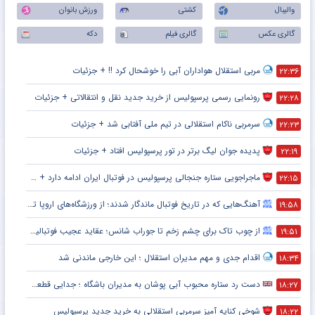
والیبال
کشتی
ورزش بانوان
گالری عکس
گالری فیلم
دکه
مربی استقلال هواداران آبی را خوشحال کرد !! + جزئیات
۲۲:۳۶
رونمایی رسمی پرسپولیس از خرید جدید نقل و انتقالاتی + جزئیات
۲۲:۲۸
سرمربی ناکام استقلالی در تیم ملی آفتابی شد + جزئیات
۲۲:۲۳
پدیده جوان لیگ برتر در تور پرسپولیس افتاد + جزئیات
۲۲:۱۹
ماجراجویی ستاره جنجالی پرسپولیس در فوتبال ایران ادامه دارد + جزئیات
۲۲:۱۵
آهنگ‌هایی که در تاریخ فوتبال ماندگار شدند؛ از ورزشگاه‌های اروپا تا جام جهانی
۱۹:۵۸
از چوب تاک برای چشم زخم تا جوراب شانس؛ عقاید عجیب فوتبالیست‌ها!
۱۹:۵۱
اقدام جدی و مهم مدیران استقلال ؛ این خارجی ماندنی شد
۱۸:۳۴
دست رد ستاره محبوب آبی پوشان به مدیران باشگاه ؛ جدایی قطعی است !
۱۸:۲۷
شوخی کنایه آمیز سرمربی استقلالی به خرید جدید پرسپولیس
۱۸:۲۲