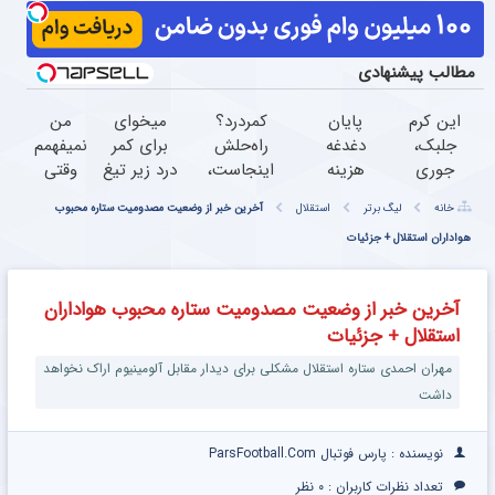
مطالب پیشنهادی
این کرم
پایان
کمردرد؟
میخوای
من
جلبک،
دغدغه
راه‌حلش
برای کمر
نمیفهمم
جوری
هزینه
اینجاست،
درد زیر تیغ
وقتی
چروکاتو
های
نه توی
جراحی
زانو درد
خانه
لیگ برتر
استقلال
آخرین خبر از وضعیت مصدومیت ستاره محبوب
صاف
دندان
داروخونه
بری؟!
درمان
میکنه
هواداران استقلال + جزئیات
پزشکی
◗پرسش‌نامه
داره،
که انگار
با پک
رو پر کن◖
چرا
بوتاکس
سفید
دردش
آخرین خبر از وضعیت مصدومیت ستاره محبوب هواداران
کردی!
کننده
رو داری
استقلال + جزئیات
(تخفیف
خانگی
تحمل
ویژه)
میکنی؟
مهران احمدی ستاره استقلال مشکلی برای دیدار مقابل آلومینیوم اراک نخواهد
داشت
نویسنده : پارس فوتبال ParsFootball.Com
تعداد نظرات کاربران :
۰ نظر