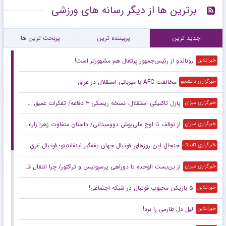
برترین ها از دیگر رسانه های ورزشی
جدید ترین
پربیننده ترین
پربحث ترین ها
رونالدو از رئیس‌جمهور پرتغال هم مشهورتر است!
خبرانلاین
مخالفت AFC با میزبانی استقلال در عراق
خبرگزاری دانشجو
پازل تاکتیکی استقلال؛ نسخه ریسکی ۳ دفاعه/ تفکرات عمیق سهراب با اسکواد کم‌عمق
خبرگزاری میزان
از توقف تا اوجِ ملی‌پوش دوومیدانی/ داستان متفاوت زهرا زارعی در آستانه ناگویا
خبرگزاری میزان
جنجال این روزهای فوتبال جهان یقه‌گیر اینفانتینو؛ فوتبال غرق در اقتصاد
خبرگزاری تابناک
از بن‌بست الوحده تا دوراهی پرسپولیس و تراکتور/ چرا انتقال قربانی در هاله‌ای از ابهام است؟
خبرگزاری میزان
۵ بازیکن محبوب فوتبال در شبکه اجتماعی!
خبرانلاین
لیل دل طارمی را برد!
خبرانلاین