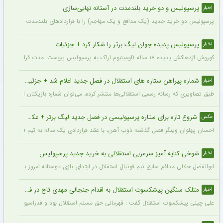
پرسپولیس و دو خرید بلندمدت در آستانه نهایی‌سازی
اخبار
پرسپولیس دو خرید جدید (یک مدافع و یک مهاجم) را با قراردادهای بلندمدت نهایی کرده و ا
پرسپولیس پدیده جوان لیگ برتر را شکار کرد + جزئیات
اخبار
کوروش اژدهاکش پدیده ۱۸ ساله آلومینیوم اراک به پرسپولیس پیوست. مدت قرارداد اژدهاکش با پرسپولیس به مدت ۴ سال است.
شماره پیراهن ستاره های استقلال در فصل جدید اعلام شد + جزئیات
اخبار
طبق تصاویری که رسانه رسمی استقلالی‌ها منتشر کرده، می‌توان شماره بازیکنان این تیم ر
شروع تازه برای ستاره پرسپولیسی در فصل جدید لیگ برتر + عکس
عکس
احسان پهلوان وینگر فصل گذشته ذوب آهن، با عقد قراردادی یک ساله به تیم فجر شهید
شوخی کنایه آمیز سرمربی استقلالی به خرید جدید پرسپولیس
اخبار
ابوالفضل جلالی مدافع سابق تیم فوتبال استقلال در ابتدای بازی دوستانه امروز با آلومینی
متلک سنگین پیشکسوت استقلال به اقدام جنجالی مهدی تاج در فدراسیون فوتبال
اخبار
علی چینی پیشکسوت استقلال گفت : قهرمانی حق مسلم استقلال بود و فدراسیون باید آن را اع