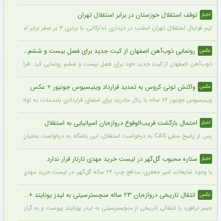
توقف استقلال خوزستان در برابر استقلال تهران
اخبار
تیم فوتبال استقلال تهران امشب در دیداری تدارکاتی، با برتری ۳ بر صفر برابر استقلال خوزستان، با دبل سعید سحرخیزان و گل یاسر آسانی پیروز شد.
رونمایی ذوب‌آهن اصفهان از کیت جدید برای فصل بیست و ششم + عکس
عکس
ذوب‌آهن اصفهان از کیت جدید خود برای فصل بیست و ششم رونمایی کرد. طراحی پیراهن با
واکنش تونی کروس به تمدید قرارداد وینیسیوس جونیور + عکس
عکس
وینیسیوس جونیور ۲۶ ساله با رئال مادرید برای امضای قراردادی بلندمدت به توافق رسید که او را تا سال ۲۰۳۲ در سانتیاگو برنابئو نگه خواهد داشت و به شایعات درباره احتمال جدایی‌اش از این باشگاه پایان می‌دهد.
احتمال بازگشت قریب‌الوقوع دروازه‌بان اسپانیایی به استقلال
اخبار
پس از پاسخ منفی CAS به درخواست استقلال، این باشگاه به درخواست بختیاری‌زاده قصد دارد قرارداد آنتونیو آدان، دروازه‌بان اسپانیایی فصل گذشته، را تمدید کند.
ستاره محبوب گل‌گهر در لیست خرید مهدی تارتار قرار ندارد
اخبار
با وجود شایعات، امیر جعفری، مدافع چپ ۲۴ ساله گل‌گهر، در لیست خرید مهدی تارتار قرار ندارد.
انتقال تاریخی دروازه‌بان ۲۳ ساله منچسترسیتی به لیدز یونایتد + عکس
عکس
جیمز ترافورد با انتقالی تاریخی از منچسترسیتی به لیدز یونایتد پیوست و به گران‌ترین خر