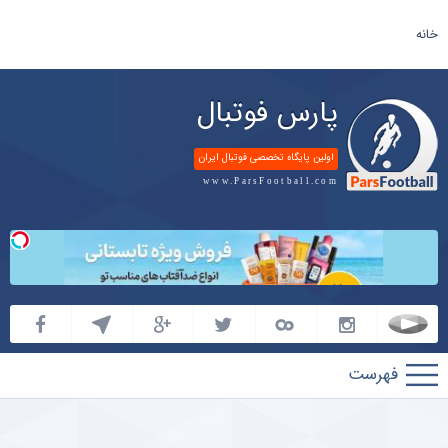
خانه
پارس فوتبال
اولین پایگاه تخصصی فوتبال ایران
www.ParsFootball.com
پارس
فوتبال