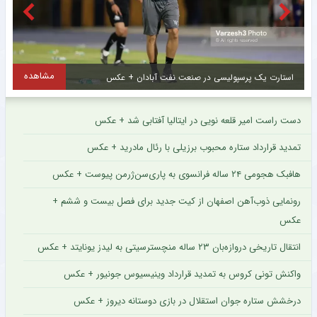
مشاهده
از کیت جذاب تیم مطرح اروپایی رونمایی شد + عکس
ا
دست راست امیر قلعه نویی در ایتالیا آفتابی شد + عکس
تمدید قرارداد ستاره محبوب برزیلی با رئال مادرید + عکس
هافبک هجومی ۲۴ ساله فرانسوی به پاری‌سن‌ژرمن پیوست + عکس
رونمایی ذوب‌آهن اصفهان از کیت جدید برای فصل بیست و ششم +
عکس
انتقال تاریخی دروازه‌بان ۲۳ ساله منچسترسیتی به لیدز یونایتد + عکس
واکنش تونی کروس به تمدید قرارداد وینیسیوس جونیور + عکس
درخشش ستاره جوان استقلال در بازی دوستانه دیروز + عکس