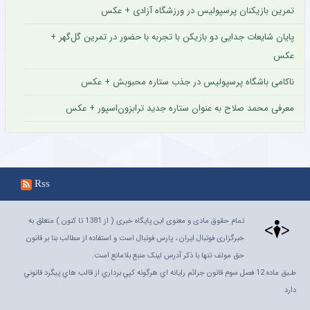
تمرین بازیکنان پرسپولیس در ورزشگاه آزادی + عکس
پایان شایعات جدایی دو بازیکن با تجربه با حضور در تمرین گل‌گهر +
عکس
ناکامی باشگاه پرسپولیس در جذب ستاره محبوبش + عکس
معرفی محمد صلاح به عنوان ستاره جدید ترابزون‌اسپور + عکس
Rss
تمام حقوق مادی و معنوی این پایگاه خبری ( از 1381 تا کنون ) متعلق به
خبرگزاری فوتبال ایران ، پارس فوتبال است و استفاده از مطالب بنا بر قانون
حق مولف تنها با ذکر آدرس لینک منبع بلامانع است.
طـبق ماده 12 فصل سوم قانون جرائم رايانه اي هرگونه کپي برداري از قالب هاي پيگرد قانوني
دارد