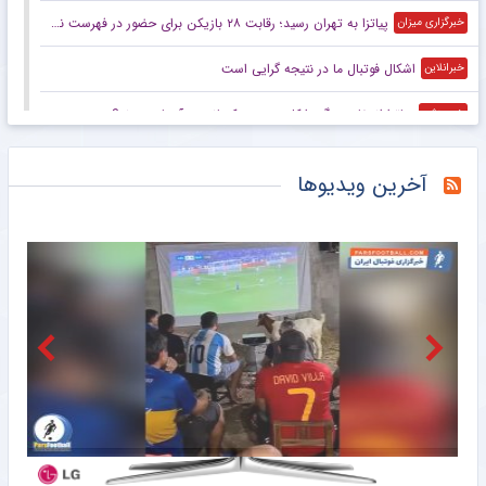
پیاتزا به تهران رسید؛ رقابت ۲۸ بازیکن برای حضور در فهرست نهایی تیم ملی والیبال
خبرگزاری میزان
اشکال فوتبال ما در نتیجه گرایی است
خبرانلاین
پیاتزا انتخاب بزرگ را کلید زد؛ چه کسانی به آسیا می‌روند؟
خبرورزشی
نساجی سد راه پرسپولیس شد؛ ایری و طاهری ماندنی شدند؟
خبرورزشی
آخرین ویدیوها
مهاجم ملی‌پوش دعوا راه انداخت و به دام پلیس افتاد!
خبرورزشی
دروازه‌بان اسپانیایی در یک‌قدمی بازگشت به استقلال
مشرق نیوز
خرید گران استقلال سر از یونان درآورد
مشرق نیوز
ویدیو| عجیب‌ترین ضربه ممکن به تیر دروازه؛ چرا گل نشد؟ توپ از کجا رفت؟ چی شد؟!
خبرورزشی
مهاجم سابق پرسپولیس در سوپرلیگ ترکیه ماندگار شد
خبرورزشی