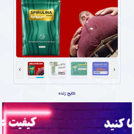
›
‹
نتایج زنده