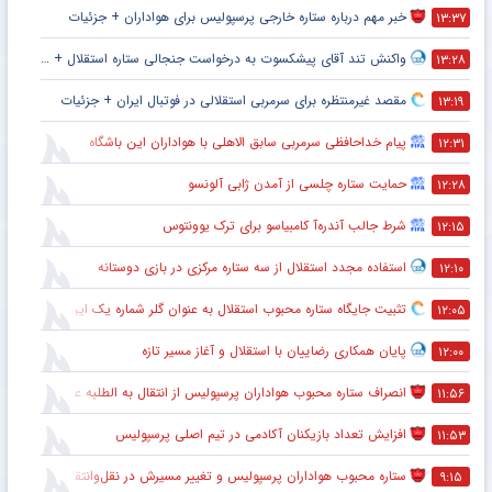
خبر مهم درباره ستاره خارجی پرسپولیس برای هواداران + جزئیات
۱۳:۳۷
واکنش تند آقای پیشکسوت به درخواست جنجالی ستاره استقلال + جزئیات
۱۳:۲۸
مقصد غیرمنتظره برای سرمربی استقلالی در فوتبال ایران + جزئیات
۱۳:۱۹
پیام خداحافظی سرمربی سابق الاهلی با هواداران این باشگاه
۱۲:۳۱
حمایت ستاره چلسی از آمدن ژابی آلونسو
۱۲:۲۸
شرط جالب آندره‌آ کامبیاسو برای ترک یوونتوس
۱۲:۱۵
استفاده مجدد استقلال از سه ستاره مرکزی در بازی دوستانه
۱۲:۱۰
تثبیت جایگاه ستاره محبوب استقلال به عنوان گلر شماره یک این تیم برای شروع لیگ
۱۲:۰۵
پایان همکاری رضاییان با استقلال و آغاز مسیر تازه
۱۲:۰۰
انصراف ستاره محبوب هواداران پرسپولیس از انتقال به الطلبه عراق
۱۱:۵۶
افزایش تعداد بازیکنان آکادمی در تیم اصلی پرسپولیس
۱۱:۵۳
ستاره محبوب هواداران پرسپولیس و تغییر مسیرش در نقل‌وانتقالات
۹:۱۵