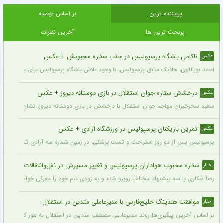
پربیننده ترین
بر اساس توصیه
پربحث ترین ها
آخرین نظرات
ناکامی باشگاه پرسپولیس در جذب ستاره محبوبش + عکس
عکس
احمد نوراللهی، هافبک سابق پرسپولیس، با وجود تلاش باشگاه پرسپولیس برای بازگشت او، 
درخشش ستاره جوان استقلال در بازی دوستانه دیروز + عکس
عکس
سعید سحرخیزان مهاجم جوان استقلال با درخشش در بازی دوستانه دیروز، نشان داد آماد
تمرین بازیکنان پرسپولیس در ورزشگاه آزادی + عکس
عکس
پرسپولیس پس از دو روز استراحت و تست پزشکی، در زمین شماره سه آزادی تمرین کرد.
ستاره محبوب هواداران پرسپولیس و تغییر مسیرش در نقل‌وانتقالات
اخبار
رضا شکاری با سه پیشنهاد مختلف روبرو شده و به زودی تیم خود را معرفی خواهد کرد.
موافقت هلدینگ خلیج‌فارس با مدیرعاملی متدین در استقلال
اخبار
بر اساس آخرین پیگیری‌ها روند مدیرعاملی مصطفی متدین در استقلال به طور کامل طی شد