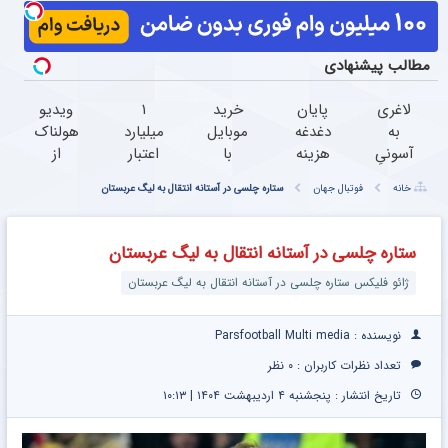
مطالب پیشنهادی
لاغری
پایان
خرید
۱
ویدیو
به
دغدغه
موبایل
میلیارد
هولناک
آسونیِ
هزینه
با
اعتبار
از
نوشیدن
های
اسنپ
خرید
جوان
خانه
فوتبال جهان
ستاره چلسی در آستانه انتقال به لیگ عربستان
یک
دندان
پی |
طلا |
کارتن
دمنوش
پزشکی
در ۴
بدون
خوابی
خوش
با پک
قسط
ضامن
که
ستاره چلسی در آستانه انتقال به لیگ عربستان
طعم
سفید
بدون
و چک
میلیاردر
ژائو فلیکس ستاره چلسی در آستانه انتقال به لیگ عربستان
کننده
سود و
شد.
خانگی
کارمزد!
آموزش
رایگان
نویسنده : Parsfootball Multi media
تعداد نظرات کاربران :
۰ نظر
تاریخ انتشار : پنجشنبه ۴ اردیبهشت ۱۴۰۴ | ۱۰:۱۳