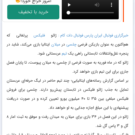
امروز حراج خورد!
خرید با تخفیف
خبرگزاری فوتبال ایران پارس فوتبال دات کام :
ژائو
فلیکس
پرتغالی که
هم‌اکنون به عنوان بازیکن قرضی
چلسی
در
میلان
ایتالیا بازی می‌کند، شاید در
پنجره نقل‌وانتقالات تابستانی راهی یک
تیم
عربستانی شود.
ژائو که در ماه فوریه به صورت قرضی از چلسی به میلان پیوست، تا پایان فصل
جاری برای این تیم بازی خواهد کرد.
بر اساس گزارش رسانه‌های ایتالیایی؛ چند تیم حاضر در لیگ حرفه‌ای عربستان
تمایل به جذب ژائو فلیکس در تابستان پیش‌رو دارند. چلسی برای فروش
فلیکس مبلغی بین ۳۵ تا ۴۰ میلیون یورو تعیین کرده و در صورت دریافت
پیشنهادی با این مبلغ اجازه جدایی به او خواهد داد.
ژائو در این فصل در ۳۴ بازی برای میلان به میدان رفت و موفق به ثبت امار ۸
گل و ۳ پاس گل شد.
فلیکس تابستان سال گذشته میلادی نیز مورد توجه الهلال عربستان قرار داشت