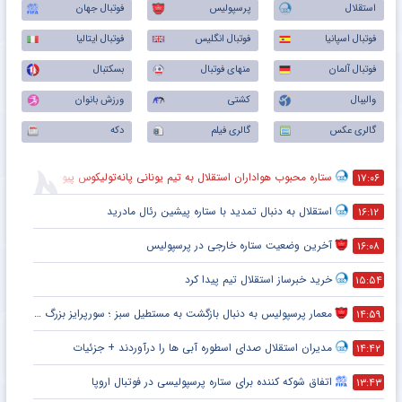
استقلال
پرسپولیس
فوتبال جهان
فوتبال اسپانیا
فوتبال انگلیس
فوتبال ایتالیا
فوتبال آلمان
منهای فوتبال
بسکتبال
والیبال
کشتی
ورزش بانوان
گالری عکس
گالری فیلم
دکه
ستاره محبوب هواداران استقلال به تیم یونانی پانه‌تولیکوس پیوست
۱۷:۰۶
استقلال به دنبال تمدید با ستاره پیشین رئال مادرید
۱۶:۱۲
آخرین وضعیت ستاره خارجی در پرسپولیس
۱۶:۰۸
خرید خبرساز استقلال تیم پیدا کرد
۱۵:۵۴
معمار پرسپولیس به دنبال بازگشت به مستطیل سبز ؛ سورپرایز بزرگ در راه است ؟ + جزئیات
۱۴:۵۹
مدیران استقلال صدای اسطوره آبی ها را درآوردند + جزئیات
۱۴:۴۲
اتفاق شوکه کننده برای ستاره پرسپولیسی در فوتبال اروپا
۱۳:۴۳