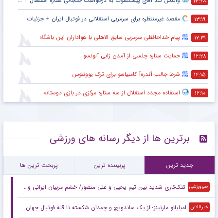
واکنش تند آقای پیشکسوت به درخواست جنجالی ستاره استقلال + جزئیات
۱۳:۲۸
مقصد غیرمنتظره برای سرمربی استقلالی در فوتبال ایران + جزئیات
۱۳:۱۹
پیام خداحافظی سرمربی سابق الاهلی با هواداران این باشگاه
۱۲:۳۱
حمایت ستاره چلسی از آمدن ژابی آلونسو
۱۲:۲۸
شرط جالب آندره‌آ کامبیاسو برای ترک یوونتوس
۱۲:۱۵
استفاده مجدد استقلال از سه ستاره مرکزی در بازی دوستانه
۱۲:۱۰
برترین ها از دیگر رسانه های ورزشی
جدید ترین
پربیننده ترین
پربحث ترین ها
کتک‌کاری شدید بین تیم یحیی و علی منصور/ خشم مربیان ایرانی‌ و قرعه خبرساز با رویارویی تلخ!
خبرورزشی
امیلیانو مارتینز؛ از یک ساندویچ و چمدان شکسته تا قله فوتبال جهان
خبرانلاین