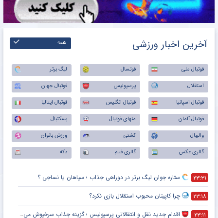
آخرین اخبار ورزشی
همه
فوتبال ملی
فوتسال
لیگ برتر
استقلال
پرسپولیس
فوتبال جهان
فوتبال اسپانیا
فوتبال انگلیس
فوتبال ایتالیا
فوتبال آلمان
منهای فوتبال
بسکتبال
والیبال
کشتی
ورزش بانوان
گالری عکس
گالری فیلم
دکه
ستاره جوان لیگ برتر در دوراهی جذاب ؛ سپاهان یا نساجی ؟
۲۳:۳۱
چرا کاپیتان محبوب استقلال بازی نکرد؟
۲۳:۱۸
اقدام جدید نقل و انتقالاتی پرسپولیس ؛ گزینه جذاب سرخپوش می شود؟
۲۳:۱۱