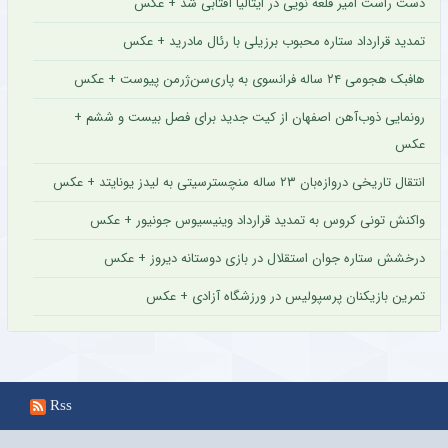
دست راست امیر قلعه نویی در ایتالیا آفتابی شد + عکس
تمدید قرارداد ستاره محبوب برزیلی با رئال مادرید + عکس
هافبک هجومی ۲۴ ساله فرانسوی به پاری‌سن‌ژرمن پیوست + عکس
رونمایی ذوب‌آهن اصفهان از کیت جدید برای فصل بیست و ششم +
عکس
انتقال تاریخی دروازه‌بان ۲۳ ساله منچسترسیتی به لیدز یونایتد + عکس
واکنش تونی کروس به تمدید قرارداد وینیسیوس جونیور + عکس
درخشش ستاره جوان استقلال در بازی دوستانه دیروز + عکس
تمرین بازیکنان پرسپولیس در ورزشگاه آزادی + عکس
Rss