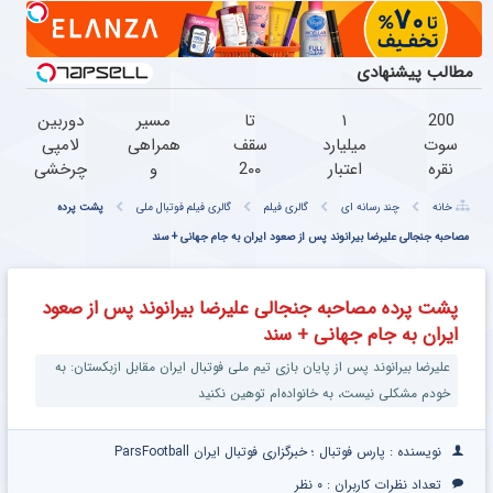
مطالب پیشنهادی
200
۱
تا
مسیر
دوربین
سوت
میلیارد
سقف
همراهی
لامپی
نقره
اعتبار
2۰۰
و
چرخشی
هدیه
خرید
میلیون
گزارش
360
خانه
چند رسانه ای
گالری فیلم
گالری فیلم فوتبال ملی
پشت پرده
گرمی
طلا |
تومان
عملکرد
درجه
به
بدون
اعتبار
مصاحبه جنجالی علیرضا بیرانوند پس از صعود ایران به جام جهانی + سند
گروه
فقط
شما؛
ضامن
خرید
اسنپ
امروز
ثبت
و چک
طلا و
در ۱۴۰۴
حراج
پشت پرده مصاحبه جنجالی علیرضا بیرانوند پس از صعود
نام
نقره
شد
ایران به جام جهانی + سند
کن
پرداخت
درب
علیرضا بیرانوند پس از پایان بازی تیم ملی فوتبال ایران مقابل ازبکستان: به
منزل
خودم مشکلی نیست، به خانواده‌ام توهین نکنید
نویسنده : پارس فوتبال ؛ خبرگزاری فوتبال ایران ParsFootball
تعداد نظرات کاربران :
۰ نظر