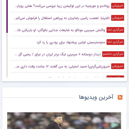
رونالدو و جورجینا در این لوکیشن زیبا عروسی می‌کنند؟ هتلی رویایی با قیمت نجومی و امکانات شگفت‌انگیز +تصاویر
خبرورزشی
تاجرنیا: تعصب رامین رضاییان به پیراهن استقلال را فراموش نمی‌کنیم!
خبرورزشی
واکنش سرمربی موناکو به شایعات جدایی بالوگان؛ او بازیکنی خاص است
خبرگزاری ایلنا
منچسترسیتی اولین پیشنهاد برای رودری را رد کرد
خبرگزاری ایلنا
دیدار دوستانه ۲ سرمربی لیگ برتر ایران در عراق / یحیی گل محمدی و علیرضا منصوریان باز به هم رسیدند+ عکس
خبرگزاری دانشجو
خبرورزشی‌گردی| حمید استیلی: به من گفتند ۱۲ ساعت وقت داری سرمربی پرسپولیس شوی/ علی دایی در مورد خیلی چیزها اشتباه می‌کند!
خبرورزشی
بارسلونا حریف جدیدش را در اروپا پیدا کرد
خبرگزاری ایلنا
بارسلونا حریف جدیدش را در اروپا پیدا کرد
خبرگزاری ایلنا
آخرین ویدیوها
اوون خواستار «شکستن قوانین» شد
خبرگزاری ایلنا
تاجرنیا: تعصب رامین رضاییان به پیراهن استقلال را فراموش نمی‌کنیم
خبرگزاری دانشجو
جنجال و کتک‌کاری در بازی تیم‌های منصوریان و گل‌محمدی!
خبرانلاین