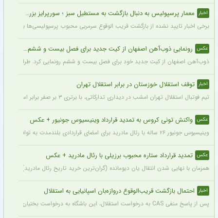
معمار پرسپولیس به دنبال بازگشت به مستطیل سبز ؛ سورپرایز بزرگ در راه است ؟ + جزئیات
اخبار
برخی اخبار تایید نشده از بازگشت قریب الوقوع سرمربی محبوب پرسپولیسی‌ها به دنیای فو
رونمایی ذوب‌آهن اصفهان از کیت جدید برای فصل بیست و ششم + عکس
عکس
ذوب‌آهن اصفهان از کیت جدید خود برای فصل بیست و ششم رونمایی کرد. طراحی پیراهن با
توقف استقلال خوزستان در برابر استقلال تهران
اخبار
تیم فوتبال استقلال تهران امشب در دیداری تدارکاتی، با برتری ۳ بر صفر برابر استقلال خوزستان، با دبل سعید سحرخیزان و گل یاسر آسانی پیروز شد.
واکنش تونی کروس به تمدید قرارداد وینیسیوس جونیور + عکس
عکس
وینیسیوس جونیور ۲۶ ساله با رئال مادرید برای امضای قراردادی بلندمدت به توافق رسید که او را تا سال ۲۰۳۲ در سانتیاگو برنابئو نگه خواهد داشت و به شایعات درباره احتمال جدایی‌اش از این باشگاه پایان می‌دهد.
تمدید قرارداد ستاره محبوب برزیلی با رئال مادرید + عکس
عکس
همزمان با نهایی شدن انتقال یان دیومانده (گران‌ترین خرید تاریخ رئال مادرید)، تمدید قرارداد وینیسیو
احتمال بازگشت قریب‌الوقوع دروازه‌بان اسپانیایی به استقلال
اخبار
پس از پاسخ منفی CAS به درخواست استقلال، این باشگاه به درخواست بختیاری‌زاده قصد دارد قرارداد آنتونیو آدان، دروازه‌بان اسپانیایی فصل گذشته، را تمدید کند.