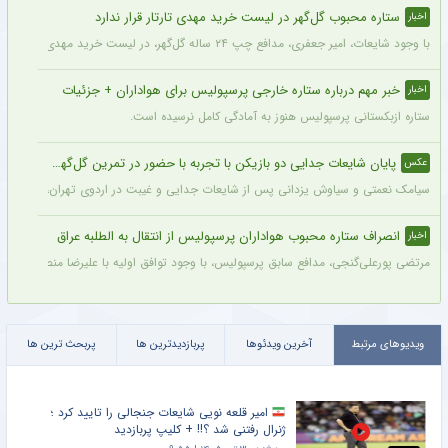
ستاره محبوب گل‌گهر در لیست خرید مهدی تارتار قرار ندارد
اخبار
با وجود شایعات، امیر جعفری، مدافع چپ ۲۴ ساله گل‌گهر، در لیست خرید مهدی تارتار قرار ندارد.
خبر مهم درباره ستاره خارجی پرسپولیس برای هواداران + جزئیات
اخبار
ستاره ازبکستانی پرسپولیس هنوز به آمادگی کامل نرسیده است.
پایان شایعات جدایی دو بازیکن با تجربه با حضور در تمرین گل‌گهر + عکس
عکس
سیامک نعمتی و سیاوش یزدانی پس از شایعات جدایی و غیبت در اردوی تهران، دیروز در ت
انصراف ستاره محبوب هواداران پرسپولیس از انتقال به الطلبه عراق
اخبار
مرتضی پورعلی‌گنجی، مدافع سابق پرسپولیس، با وجود توافق اولیه با علیرضا منصوریان و با
ویدیوهای مرتبط
آخرین ویدئوها
پربازدیدترین ها
پربحث ترین ها
امیر قلعه نویی شایعات جنجالی را تایید کرد ؛
ژنرال رفتنی شد ؟!! + کلیپ پربازدید