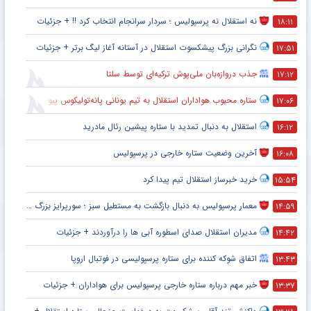
نه استقلال نه پرسپولیس ؛ سردار سرانجام انتخاب کرد !! + جزئیات
۱۸:۱۱
نگرانی بزرگ پیشکسوت استقلال در آستانه آغاز لیگ برتر + جزئیات
۱۷:۵۱
جذب دروازه‌بان ملی‌پوش ترکیه‌ای توسط سلتا
۱۷:۱۲
ستاره محبوب هواداران استقلال به تیم یونانی پانه‌تولیکوس پیوست
۱۷:۰۶
استقلال به دنبال تمدید با ستاره پیشین رئال مادرید
۱۶:۱۲
آخرین وضعیت ستاره خارجی در پرسپولیس
۱۶:۰۸
خرید خبرساز استقلال تیم پیدا کرد
۱۵:۵۴
معمار پرسپولیس به دنبال بازگشت به مستطیل سبز ؛ سورپرایز بزرگ در راه است ؟ + جزئیات
۱۴:۵۹
مدیران استقلال صدای اسطوره آبی ها را درآوردند + جزئیات
۱۴:۴۲
اتفاق شوکه کننده برای ستاره پرسپولیسی در فوتبال اروپا
۱۳:۴۳
خبر مهم درباره ستاره خارجی پرسپولیس برای هواداران + جزئیات
۱۳:۳۷