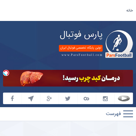
خانه
پارس فوتبال
اولین پایگاه تخصصی فوتبال ایران
www.ParsFootball.com
پارس
فوتبال