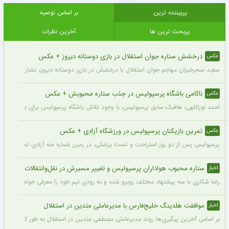
پربیننده ترین
بر اساس توصیه
پربحث ترین ها
آخرین نظرات
درخشش ستاره جوان استقلال در بازی دوستانه دیروز + عکس
عکس
سعید سحرخیزان مهاجم جوان استقلال با درخشش در بازی دوستانه دیروز، نشان داد آماد
ناکامی باشگاه پرسپولیس در جذب ستاره محبوبش + عکس
عکس
احمد نوراللهی، هافبک سابق پرسپولیس، با وجود تلاش باشگاه پرسپولیس برای بازگشت او، 
تمرین بازیکنان پرسپولیس در ورزشگاه آزادی + عکس
عکس
پرسپولیس پس از دو روز استراحت و تست پزشکی، در زمین شماره سه آزادی تمرین کرد.
ستاره محبوب هواداران پرسپولیس و تغییر مسیرش در نقل‌وانتقالات
اخبار
رضا شکاری با سه پیشنهاد مختلف روبرو شده و به زودی تیم خود را معرفی خواهد کرد.
موافقت هلدینگ خلیج‌فارس با مدیرعاملی متدین در استقلال
اخبار
بر اساس آخرین پیگیری‌ها روند مدیرعاملی مصطفی متدین در استقلال به طور کامل طی شد