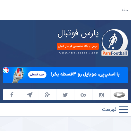
خانه
پارس فوتبال
اولین پایگاه تخصصی فوتبال ایران
www.ParsFootball.com
پارس
فوتبال