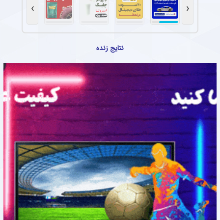
›
‹
نتایج زنده