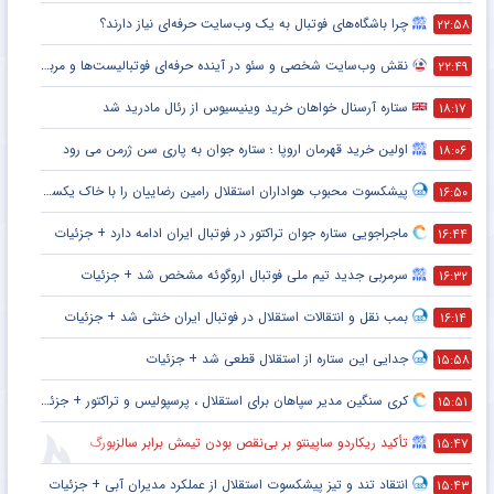
چرا باشگاه‌های فوتبال به یک وب‌سایت حرفه‌ای نیاز دارند؟
۲۲:۵۸
نقش وب‌سایت شخصی و سئو در آینده حرفه‌ای فوتبالیست‌ها و مربیان
۲۲:۴۹
ستاره آرسنال خواهان خرید وینیسیوس از رئال مادرید شد
۱۸:۱۷
اولین خرید قهرمان اروپا ؛ ستاره جوان به پاری سن ژرمن می رود
۱۸:۰۶
پیشکسوت محبوب هواداران استقلال رامین رضاییان را با خاک یکسان کرد + جزئیات
۱۶:۵۰
ماجراجویی ستاره جوان تراکتور در فوتبال ایران ادامه دارد + جزئیات
۱۶:۴۴
سرمربی جدید تیم ملی فوتبال اروگوئه مشخص شد + جزئیات
۱۶:۳۲
بمب نقل و انتقالات استقلال در فوتبال ایران خنثی شد + جزئیات
۱۶:۱۴
جدایی این ستاره از استقلال قطعی شد + جزئیات
۱۵:۵۸
کری سنگین مدیر سپاهان برای استقلال ، پرسپولیس و تراکتور + جزئیات
۱۵:۵۱
تأکید ریکاردو ساپینتو بر بی‌نقص بودن تیمش برابر سالزبورگ
۱۵:۴۷
انتقاد تند و تیز پیشکسوت استقلال از عملکرد مدیران آبی + جزئیات
۱۵:۴۳