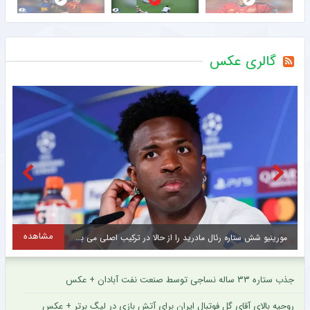
گالری عکس
مشاهده
مورینیو شش ستاره رئال مادرید را از حالا در ترکیب اصلی می بیند
جذب ستاره ۳۳ ساله نساجی توسط صنعت نفت آبادان + عکس
روحیه بالای آقای گل فوتبال ایران برای آتش بازی در لیگ برتر + عکس