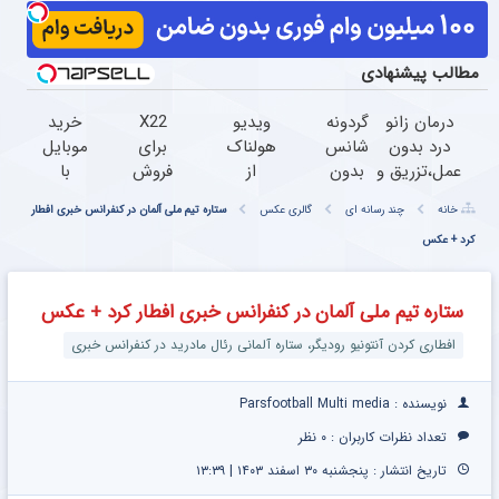
مطالب پیشنهادی
درمان زانو
گردونه
ویدیو
X22
خرید
درد بدون
شانس
هولناک
برای
موبایل
عمل،تزریق و
بدون
از
فروش
با
دارو
پوچ از
جوان
داری؟
اسنپ
خانه
چند رسانه ای
گالری عکس
ستاره تیم ملی آلمان در کنفرانس خبری افطار
(◂پرسش‌نامه)
PS5 تا
کارتن
اینجا
پی |
کرد + عکس
آیفون17
خوابی
راحت و
در ۴
و بیت
که
سریع
قسط
کوین
میلیاردر
بفروشش
بدون
ستاره تیم ملی آلمان در کنفرانس خبری افطار کرد + عکس
شد.
سود و
آموزش
کارمزد!
افطاری کردن آنتونیو رودیگر، ستاره آلمانی رئال مادرید در کنفرانس خبری
رایگان
نویسنده : Parsfootball Multi media
تعداد نظرات کاربران :
۰ نظر
تاریخ انتشار : پنجشنبه ۳۰ اسفند ۱۴۰۳ | ۱۳:۳۹