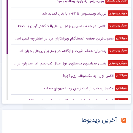
وینیسیوس به رکورد رونالدو رسید
خبرگزاری دانشجو
قرارداد وینیسیوس تا ۲۰۳۲ با رئال‌ تمدید شد
خبرگزاری میزان
ناکامی در خانه، تصمیمی جنجالی؛ علی‌اف: کشتی‌گیران با اضافه‌وزن از تیم ملی اخراج می‌شوند!
خبرگزاری میزان
محبوب‌ترین صفحه اینستاگرام ورزشکاران مرد در اختیار چه کسی است؟
خبرانلاین
رستمیان: هدفم تثبیت جایگاهم در جمع برترین‌های جهان است/ برای درخشش در هر دو ماده آماده می‌شوم
خبرگزاری میزان
رئیس فدراسیون بدمینتون: قول مدال نمی‌دهم، اما امیدوارم در ناگویا و داکار اتفاقات خوبی بیفتد/ هدف اصلی ما کسب سهمیه المپیک لس‌آنجلس است
خبرگزاری میزان
الکس نوری به مک‌دونالد روی آورد!
خبرانلاین
عکس| رونمایی از کیت زیبای رم با چهره‌ای جذاب
خبرانلاین
کوشکی دوباره جان گرفت؛ پاس گل و امیدواری برای استقلال
خبرورزشی
گران‌ترین دروازه‌بان تاریخ بریتانیا در زمین ولز!
خبرانلاین
آخرین ویدیوها
تونل زمان| تیم ملی با گل‌های علی دایی روی سکو رفت/ زخم کاری ایران بر پیکر بحرین
خبرورزشی