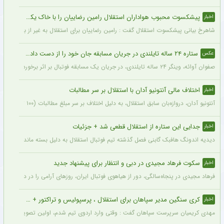
پیشکسوت محبوب هواداران استقلال رامین رضاییان را با خاک یکسان کرد + جزئیات
اخبار
شاهرخ بیانی پیشکسوت استقلال گفت : رامین رضاییان برای استقلال به غیر از بازار گرمی ک
ستاره ۲۴ ساله تایلندی در جریان مسابقه جان خود را از دست داد + عکس
عکس
صفوان آوائه، وینگر ۲۴ ساله تایلندی، در جریان یک مسابقه فوتبال بر اثر برخورد صاعقه جان خود را از دست داد.
اختلاف مالی آنتونیو آدان با استقلال بر سر مطالبات
اخبار
آنتونیو آدان، دروازه‌بان سابق استقلال، به دلیل اختلاف بر سر مبلغ مطالبات (۱۰۰ تا ۲۰۰ هزار یورو) قصد شکایت از باشگاه را دارد.
جدایی این ستاره از استقلال قطعی شد + جزئیات
اخبار
دیدیه اندونگ هافبک گابنی فصل گذشته تیم فوتبال استقلال به دلیل بسته ماندن پنجره نقل
سکوت فرهاد مجیدی در دبی و انتظار برای پیشنهاد جدید
اخبار
فرهاد مجیدی در پنجاه‌سالگی، دور از هیاهوی فوتبال ایران، روزهای آرامی را در دبی سپری 
کری سنگین مدیر سپاهان برای استقلال ، پرسپولیس و تراکتور + جزئیات
اخبار
مهدی کریمیان سرپرست سپاهان گفت : وقتی وارد اردوی تیم شدم، اولین تصویری که در ذهنم