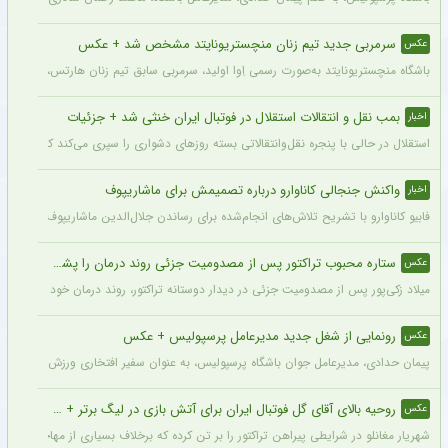
سرمربی جدید تیم زنان منچستریونایتد مشخص شد + عکس
عکس
باشگاه منچستریونایتد به‌صورت رسمی اِوا اولید، سرمربی سابق تیم زنان هارتس، را به‌عنوا
بمب نقل و انتقالات استقلال در فوتبال ایران خنثی شد + جزئیات
اخبار
استقلال در حالی با پنجره نقل‌وانتقالاتی بسته روزهای دشواری را سپری می‌کند که در همی
واکنش جنجالی کاناوارو درباره تصمیمش برای ماشاریپوف
اخبار
فابیو کاناوارو با تشریح تلاش‌های انجام‌شده برای رساندن جلال‌الدین ماشاریپوف به جام
ستاره محبوب تراکتور پس از مصدومیت جزئی روند درمان را پشت سر گذاشت + عکس
عکس
میلاد زکی‌پور پس از مصدومیت جزئی در دیدار دوستانه تراکتور، روند درمان خود را پشت 
رونمایی از شغل جدید مدیرعامل پرسپولیس + عکس
عکس
پیمان حدادی، مدیرعامل جوان باشگاه پرسپولیس، به عنوان سفیر افتخاری ورزش چوگان ان
روحیه بالای آقای گل فوتبال ایران برای آتش بازی در لیگ برتر + عکس
عکس
شهریار مغانلو در شرایطی پیراهن تراکتور را بر تن کرده که برخلاف بسیاری از مهاجمان نامدا