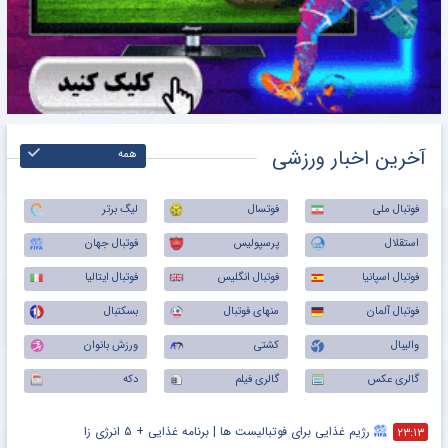
آخرین اخبار ورزشی
همه
فوتبال ملی
فوتسال
لیگ برتر
استقلال
پرسپولیس
فوتبال جهان
فوتبال اسپانیا
فوتبال انگلیس
فوتبال ایتالیا
فوتبال آلمان
منهای فوتبال
بسکتبال
والیبال
کشتی
ورزش بانوان
گالری عکس
گالری فیلم
دکه
رژیم غذایی برای فوتبالیست ها | برنامه غذایی + ۵ انرژی زا
۲۳:۱۳