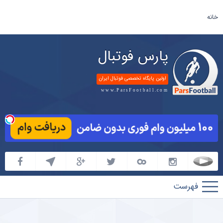
خانه
پارس فوتبال
اولین پایگاه تخصصی فوتبال ایران
www.ParsFootball.com
پارس
فوتبال