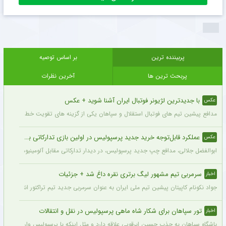
پربیننده ترین
بر اساس توصیه
پربحث ترین ها
آخرین نظرات
با جدیدترین لژیونر فوتبال ایران آشنا شوید + عکس
عکس
مدافع پیشین تیم های فوتبال استقلال و سپاهان یکی از گزینه های تقویت خط دفاعی تیم 
عملکرد قابل‌توجه خرید جدید پرسپولیس در اولین بازی تدارکاتی برای این تیم + عکس
عکس
ابوالفضل جلالی، مدافع چپ جدید پرسپولیس، در دیدار تدارکاتی مقابل آلومینیوم اراک د
سرمربی تیم مشهور لیگ برتری نقره داغ شد + جزئیات
اخبار
جواد نکونام کاپیتان پیشین تیم ملی ایران به عنوان سرمربی جدید تیم تراکتور انتخاب شد.
تور سپاهان برای شکار شاه ماهی پرسپولیس در نقل و انتقالات
اخبار
باشگاه سپاهان به جذب حسین ابرقویی علاقه دارد و مثل اینکه با پرسپولیس وارد مذاکره 