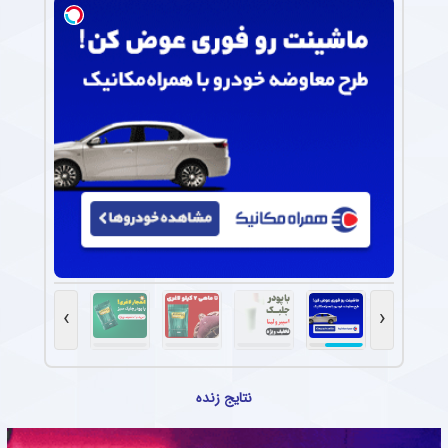
›
‹
نتایج زنده