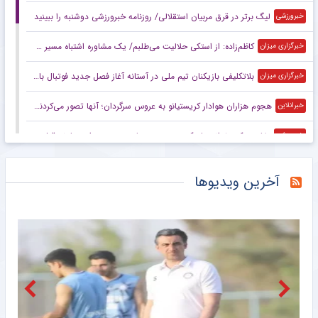
لیگ برتر در قرق مربیان استقلالی/ روزنامه خبرورزشی دوشنبه را ببینید
خبرورزشی
کاظم‌زاده: از استکی حلالیت می‌طلبم/ یک مشاوره اشتباه مسیر قهرمانی من را تغییر داد
خبرگزاری میزان
بلاتکلیفی بازیکنان تیم ملی در آستانه آغاز فصل جدید فوتبال باشگاهی/ سردرد لژیونر‌ها و کاپیتان‌های بدون تیم
خبرگزاری میزان
هجوم هزاران هوادار کریستیانو به عروس سرگردان؛ آنها تصور می‌کردند مراسم ازدواج رونالدو و جورجینا است!
خبرانلاین
بغض و کری‌خوانی بازیکن جدید پرسپولیس: به مهرداد میناوند قول دادم!/ پرسپولیس خودش قرعه مرگ است +ویدیو
خبرورزشی
ویدیو| گلزن جدید پرسپولیس علیه استقلال: مخصوصا شش تا بیشتر نزدم!/ مجری: دست داشت!
خبرورزشی
آخرین ویدیوها
پوشیدن شماره ۱۰ پرسپولیس؟ شمشیر دولبه است و امیدوارم لیاقت داشته باشم/ بزرگ‌تر از علی دایی نیست +ویدیو
خبرورزشی
رکورد ربیعی و تجربه تلخی که دوباره تکرار شد؛ کار کردن با پولداران فوتبال ایران کار هر کسی نیست!
خبرورزشی
جدایی بازیکن پاراگوئه‌ای از چادرملو
باشگاه خبرنگاران جوان
کادرفنی خطیبی در فجرسپاسی تکمیل شد + عکس
باشگاه خبرنگاران جوان
تماس گرفت و گفت به پرسپولیس بروم موفق‌ترم تا استقلال +ویدیو
خبرورزشی