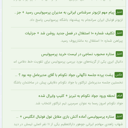
پیام مهم لژیونر سرشناس ایرانی به مدیران پرسپولیس رسید + جزئیات
اخبار
لژیونر فوتبال ایران سرانجام به پیشنهاد باشگاه پرسپولیس پاسخ داد.
تکلیف شماره ۱۰ استقلال در فصل جدید روشن شد + جزئیات
اخبار
پیراهن شماره ۱۰ استقلال به ماشاریپوف رسید.
ستاره محبوب نساجی در لیست خرید پرسپولیس
اخبار
دانیال ایری یکی از گزینه‌های مورد بررسی پرسپولیس برای تقویت خط دفاعی است؛ با این
پشت پرده جلسه ناگهانی جواد نکونام با آقای مدیرعامل چه بود ؟ + عکس
عکس
نخستین جلسه مدیرعامل تراکتور با جواد نکونام دقایقی پیش در ساختمان باشگاه برگزار شد
لحظه ورود جواد نکونام به تبریز + کلیپ وایرال شده
فیلم
جواد نکونام امروز رسما به عنوان سرمربی تیم تراکتور انتخاب شد.
ستاره پرسپولیسی آماده آتش بازی مقابل غول فوتبال انگلیس + جزئیات
اخبار
شهاب زاهدی مهاجم ایرانی جوهور دارالتعظیم یکی از ۱۱ نفر اصلی تیمش در دیدار تدارکاتی برابر چلسی است.