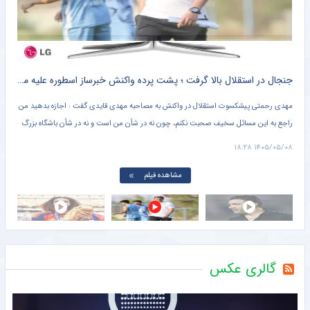
جنجال در استقلال بالا گرفت ؛ پشت پرده واکنش خبرساز اسطوره علیه مهدی قایدی + کلیپ پربازدید
افش
مهدی رحمتی پیشکسوت استقلال در واکنش به مصاحبه مهدی قایدی گفت : اجازه بدهید من
مارک
راجع به این مسائل سخیف صحبت نکنم، چون نه در شأن من است و نه در شأن باشگاه بزرگ
خاص 
استقلال. قرار نیست هر کسی راجع به چیزهایی که در تخیلاتش اتفاق میفتد صحبت کند و من
بتوا
۱۱:۴۱
۱۴۰۵/۰۵/۰۸ ۱۸:۲۸
هم پاسخ بدهم.
مشاهده فیلم
گالری عکس