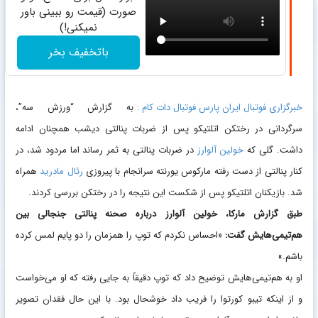
صورت (قیمت رو ببینی باور
نمیکنی!)
باتخفیف بخر
خبرگزاری فوتبال ایران پارس فوتبال دات کام :
به گزارش “ورزش سه”،
سرگردانی در رختکن اتلتیکو پس از ضربات پنالتی دیشب همچنان ادامه
داشت. گلی که
خولین آلوارز
در ضربات پنالتی به ثمر رساند اما مردود شد، در
کنار پنالتی از دست رفته مارکوس یورنته سرانجام با پیروزی
رئال مادرید
همراه
شد. بازیکنان اتلتیکو پس از شکست این نتیجه را در رختکن بررسی کردند.
طبق گزارش مارکا، خولین آلوارز درباره صحنه پنالتی جنجالی بین
هم‌تیمی‌هایش گفت:
«احساس نکردم که توپ را همزمان را دو پایم لمس کرده‌
باشم.»
او به هم‌تیمی‌‌هایش توضیح داد که توپ دقیقاً به جایی رفته که او می‌خواست
و از اینکه تیبو کورتوا را فریب داد خوشحال بود. با این حال فقدان تصویر