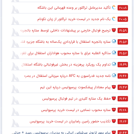
تأکید مدیرعامل تراکتور بر وعده قهرمانی این باشگاه
۲۰:۰۸
یک نام جدید در لیست خرید تراکتور از زبان نکونام
۲۰:۰۵
ترجیح فوتبال خارجی بر پیشنهادات داخلی توسط ستاره باتجربه
۱۹:۵۹
ستاره باتجربه استقلال با قراردادی یک‌ساله به باشگاه جزیره قشم پیوست
۱۹:۵۶
مذاکره الطلبه عراق با ستاره محبوب هواداران استقلال برای تقویت خط دفاعی
۱۹:۵۲
تداوم یک رویکرد پرهزینه در بخش غیرفوتبالی باشگاه استقلال
۱۹:۴۹
نامه جدید فدراسیون به AFC درباره میزبانی استقلال در بصره
۱۹:۴۶
پیام معنادار پیشکسوت پرسپولیس درباره این تیم
۱۹:۴۳
حفظ یک ستاره کلیدی در تیم فوتبال پرسپولیس
۱۹:۴۲
ستاره محبوب نساجی در لیست خرید پرسپولیس
۱۹:۲۸
تکذیب حضور رامین رضاییان در لیست خرید پرسپولیس
۱۹:۲۶
پیام مهم لژیونر سرشناس ایرانی به مدیران پرسپولیس رسید + جزئیات
۱۶:۴۴