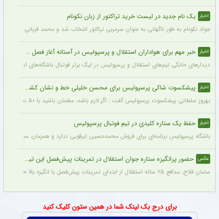
یک نام جدید در لیست خرید تراکتور از زبان نکونام
اخبار
جواد نکونام به طور ناگهانی به عنوان سرمربی تراکتور انتخاب شد و محمد قربانی یکی از اه
خبر مهم برای هواداران استقلال و پرسپولیس در آستانه آغاز فصل جدید
اخبار
دیدارهای خانگی تیم‌های استقلال و پرسپولیس در لیگ برتر فوتبال باشگاه‌های ایران در و
پیشکسوت شاکی پرسپولیس برای محسن خلیلی خط و نشان کشید + جزئیات
اخبار
بهروز سلطانی پیشکسوت پرسپولیس گفت : اگر لازم باشد، مطمئن باشید با ۵۰ نفر از پیشکسوتان پرسپولیس مقابل ساختمان این باشگاه تجمع خواهیم کرد و خواهان برخورد جدی و عزل محسن خلیلی خواهیم شد. اصلاً این آقا بازیکن سایپا است نه پیشکسوت پرسپولیس.
حفظ یک ستاره کلیدی در تیم فوتبال پرسپولیس
اخبار
باشگاه پرسپولیس برنامه‌ای برای فروش محمدحسین ابرقویی ندارد و همزمان، مسئولان این با
حضور پرانگیزه ستاره جوان استقلال در تمرینات پیش‌فصل این تیم + عکس
عکس
سامان فلاح، مدافع ۲۵ ساله استقلال از ابتدای تمرینات پیش‌فصل با انگیزه بالا حاضر بوده و پیراهن شماره ۶ را در استقلال انتخاب کرده است. فلاح امیدوار است با درخشش در ترکیب آبی‌پوشان، اعتماد بختیاری‌زاده را جلب کرده و به جام ملت‌های آسیا برسد.
برای درج بک لینک شما در همین ستون کلیک کنید