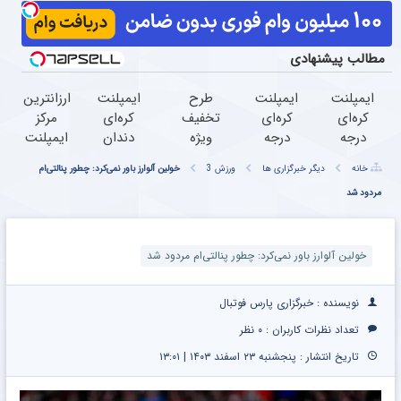
مطالب پیشنهادی
ایمپلنت
ایمپلنت
طرح
ایمپلنت
ارزانترین
کره‌ای
کره‌ای
تخفیف
کره‌ای
مرکز
درجه
درجه
ویژه
دندان
ایمپلنت
یک
یک
ایمپلنت
فقط
در ایران
خانه
دیگر خبرگزاری ها
ورزش 3
خولین آلوارز باور نمی‌کرد: چطور پنالتی‌ام
فقط 6
فقط 6
کره ای
6/000/۰۰۰
با
مردود شد
میلیون
میلیون
دندان
تومان به
بهترین
تومن
تومن
مدت
کیفیت و
کلیک
محدود
قیمت
کن
خولین آلوارز باور نمی‌کرد: چطور پنالتی‌ام مردود شد
نویسنده : خبرگزاری پارس فوتبال
تعداد نظرات کاربران :
۰ نظر
تاریخ انتشار : پنجشنبه ۲۳ اسفند ۱۴۰۳ | ۱۳:۰۱