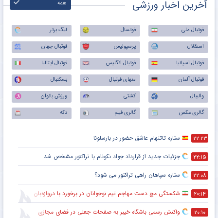
آخرین اخبار ورزشی
همه
فوتبال ملی
فوتسال
لیگ برتر
استقلال
پرسپولیس
فوتبال جهان
فوتبال اسپانیا
فوتبال انگلیس
فوتبال ایتالیا
فوتبال آلمان
منهای فوتبال
بسکتبال
والیبال
کشتی
ورزش بانوان
گالری عکس
گالری فیلم
دکه
ستاره تاتنهام عاشق حضور در بارسلونا
۲۲:۲۳
جزئیات جدید از قرارداد جواد نکونام با تراکتور مشخص شد
۲۲:۱۵
ستاره سپاهان راهی تراکتور می شود؟
۲۲:۰۸
شکستگی مچ دست مهاجم تیم نوجوانان در برخورد با دروازه‌بان
۲۰:۱۴
واکنش رسمی باشگاه خیبر به صفحات جعلی در فضای مجازی
۲۰:۱۰