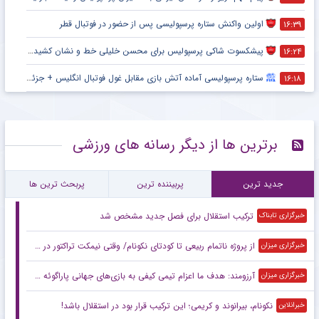
اولین واکنش ستاره پرسپولیسی پس از حضور در فوتبال قطر
۱۶:۳۹
پیشکسوت شاکی پرسپولیس برای محسن خلیلی خط و نشان کشید + جزئیات
۱۶:۲۴
ستاره پرسپولیسی آماده آتش بازی مقابل غول فوتبال انگلیس + جزئیات
۱۶:۱۸
برترین ها از دیگر رسانه های ورزشی
جدید ترین
پربیننده ترین
پربحث ترین ها
ترکیب استقلال برای فصل جدید مشخص شد
خبرگزاری تابناک
از پروژه ناتمام ربیعی تا کودتای نکونام/ وقتی نیمکت تراکتور در یک شب زیرورو شد
خبرگزاری میزان
آرزومند: هدف ما اعزام تیمی کیفی به بازی‌های جهانی پاراگوئه است/ هنوز به شرایط ایده‌آل نرسیده‌ایم
خبرگزاری میزان
نکونام، بیرانوند و کریمی؛ این ترکیب قرار بود در استقلال باشد!
خبرانلاین