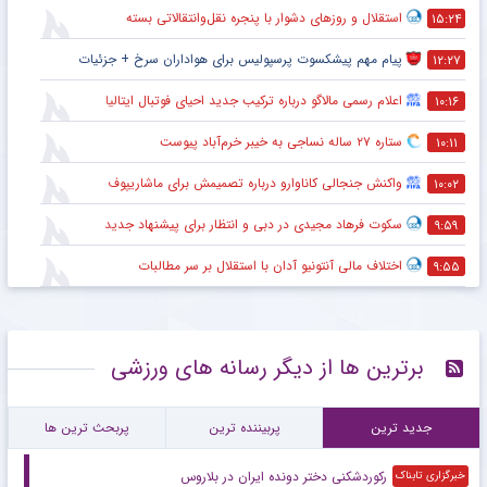
استقلال و روزهای دشوار با پنجره نقل‌وانتقالاتی بسته
۱۵:۲۴
پیام مهم پیشکسوت پرسپولیس برای هواداران سرخ + جزئیات
۱۲:۲۷
اعلام رسمی مالاگو درباره ترکیب جدید احیای فوتبال ایتالیا
۱۰:۱۶
ستاره ۲۷ ساله نساجی به خیبر خرم‌آباد پیوست
۱۰:۱۱
واکنش جنجالی کاناوارو درباره تصمیمش برای ماشاریپوف
۱۰:۰۲
سکوت فرهاد مجیدی در دبی و انتظار برای پیشنهاد جدید
۹:۵۹
اختلاف مالی آنتونیو آدان با استقلال بر سر مطالبات
۹:۵۵
برترین ها از دیگر رسانه های ورزشی
جدید ترین
پربیننده ترین
پربحث ترین ها
رکوردشکنی دختر دونده ایران در بلاروس
خبرگزاری تابناک