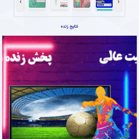
›
‹
نتایج زنده