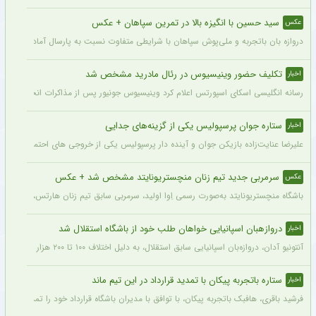
سید حسین با انگیزه بالا در تمرین سپاهان + عکس
عکس
دروازه بان باتجربه و ملی‌پوش سپاهان با شرایطی متفاوت نسبت به پارسال آماده شروع لی
تکلیف حضور وینیسیوس در رئال مادرید مشخص شد
اخبار
رسانه انگلیسی اسکای اسپورتس اعلام کرد وینیسیوس جونیور پس از مذاکرات انجام شده با م
ستاره جوان پرسپولیس یکی از گزینه‌های جدایی
اخبار
علیرضا عنایت‌زاده بازیکن جوان و آینده دار پرسپولیس یکی از خروجی های احتمالی باشگاه
سرمربی جدید تیم زنان منچستریونایتد مشخص شد + عکس
عکس
باشگاه منچستریونایتد به‌صورت رسمی اِوا اولید، سرمربی سابق تیم زنان هارتس، را به‌عنوا
دروازهبان اسپانیایی خواهان طلب خود از باشگاه استقلال شد
اخبار
آنتونیو آدان، دروازه‌بان اسپانیایی سابق استقلال، به دلیل اختلاف ۱۰۰ تا ۲۰۰ هزار یورویی در مطالبات خود، قصد شکایت از باشگاه را دارد.
ستاره باتجربه پیکان با تمدید قرارداد در این تیم ماند
اخبار
فرشید باقری، هافبک باتجربه پیکان، با توافق با مدیران باشگاه قرارداد خود را تمدید کرد. ا