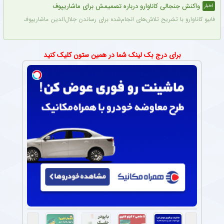
واکنش جنجالی کاناوارو درباره تصمیمش برای ماشاریپوف
اخبار
فابیو کاناوارو با تشریح تلاش‌های انجام‌شده برای رساندن جلال‌الدین ماشاریپوف به جام
برای درج بک لینک شما در همین ستون کلیک کنید