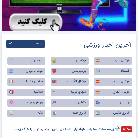
آخرین اخبار ورزشی
همه
فوتبال ملی
فوتسال
لیگ برتر
استقلال
پرسپولیس
فوتبال جهان
فوتبال اسپانیا
فوتبال انگلیس
فوتبال ایتالیا
فوتبال آلمان
منهای فوتبال
بسکتبال
والیبال
کشتی
ورزش بانوان
گالری عکس
گالری فیلم
دکه
پیشکسوت محبوب هواداران استقلال رامین رضاییان را با خاک یکسان کرد + جزئیات
۱۶:۵۰