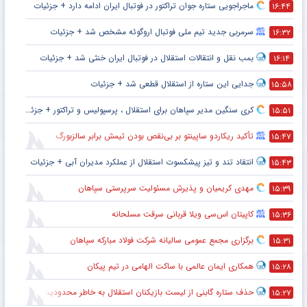
ماجراجویی ستاره جوان تراکتور در فوتبال ایران ادامه دارد + جزئیات
۱۶:۴۴
سرمربی جدید تیم ملی فوتبال اروگوئه مشخص شد + جزئیات
۱۶:۳۲
بمب نقل و انتقالات استقلال در فوتبال ایران خنثی شد + جزئیات
۱۶:۱۴
جدایی این ستاره از استقلال قطعی شد + جزئیات
۱۵:۵۸
کری سنگین مدیر سپاهان برای استقلال ، پرسپولیس و تراکتور + جزئیات
۱۵:۵۱
تأکید ریکاردو ساپینتو بر بی‌نقص بودن تیمش برابر سالزبورگ
۱۵:۴۷
انتقاد تند و تیز پیشکسوت استقلال از عملکرد مدیران آبی + جزئیات
۱۵:۴۳
مهدی کریمیان و پذیرش مسئولیت سرپرستی سپاهان
۱۵:۳۹
کاپیتان اس‌سی ویلا قربانی سرقت مسلحانه
۱۵:۳۶
برگزاری مجمع عمومی سالیانه شرکت فولاد مبارکه سپاهان
۱۵:۳۱
همکاری ایمان عالمی با ساکت الهامی در تیم پیکان
۱۵:۲۸
حذف ستاره گابنی از لیست بازیکنان استقلال به خاطر محدودیت نقل‌وانتقالاتی
۱۵:۲۷