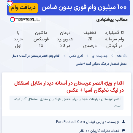
مطالب پیشنهادی
تا 3میلیارد
تخفیف
درمان
ماشین
با
وام سرمایه
70
همورویید
فونیکس
خرید
در گردش
درصدی
در 30
fx
اول
فروشندگان
روی همه
دقیقه!
خودتو
از
خانه
چند رسانه ای
گالری عکس
اقدام ویژه النصر عربستان در آستانه دیدار
=>
محصولات
بدون
اینجا به
گرمی
فروشگاهت
مونو چرم
مقابل استقلال در لیگ نخبگان آسیا + عکس
نقاهت
راحتی
200
رو ثبت
بفروش
سوت
کن
نقره
اقدام ویژه النصر عربستان در آستانه دیدار مقابل استقلال
هدیه
در لیگ نخبگان آسیا + عکس
بگیر
النصر عربستان تبلیغات خود را برای حضور هواداران مقابل استقلال آغاز کرده
است
نویسنده : پارس فوتبال ParsFootball.Com
تعداد نظرات کاربران :
۰ نظر