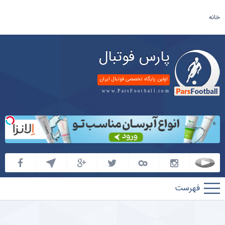
خانه
پارس فوتبال
اولین پایگاه تخصصی فوتبال ایران
www.ParsFootball.com
پارس
فوتبال