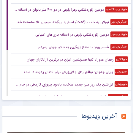
دومین رکوردشکنی زهرا زارعی در دو ۴۰۰ متر بانوان در آستانه بازی‌های آسیایی
خبرگزاری دانشجو
فورلان به خانه بازگشت/ اسطوره اروگوئه سرمربی «لا سلسته» شد
خبرگزاری مهر
دومین رکوردشکنی زارعی در آستانه بازی‌های آسیایی
خبرگزاری مهر
شمسی‌پور: با سلاح زیرگیری به طلای جهان رسیدم
خبرگزاری مهر
رحمان عموزاد تنها صدرنشین ایران در برترین آزادکاران جهان
خبرانلاین
پایان جنجال؛ توافق رئال و لایپزیش برای انتقال پدیده ۱۹ ساله
خبرورزشی
آرژانتین یک روز ملی جدید ساخت؛ یادبود پیروزی تاریخی در جام جهانی ۲۰۲۶
خبرورزشی
فورلان به عنوان سرمربی جدید اروگوئه معرفی شد
خبرگزاری میزان
پادشاه سنگین‌وزنی که در جهان رقیب ندارد
مشرق نیوز
آخرین ویدیوها
دو بازیکن آزاد در راه پیوستن به پرسپولیس
خبرانلاین