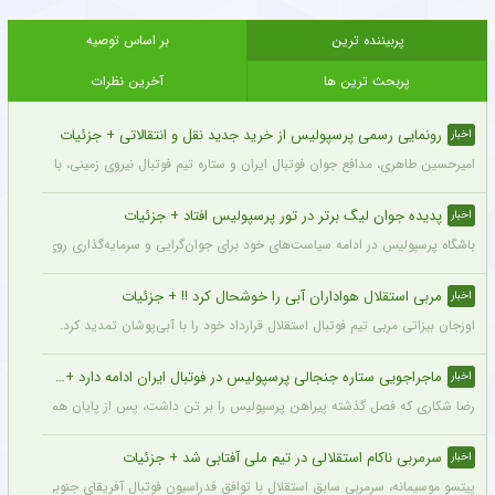
پربیننده ترین
بر اساس توصیه
پربحث ترین ها
آخرین نظرات
رونمایی رسمی پرسپولیس از خرید جدید نقل و انتقالاتی + جزئیات
اخبار
امیرحسین طاهری، مدافع جوان فوتبال ایران و ستاره تیم فوتبال نیروی زمینی، با قرارداد
پدیده جوان لیگ برتر در تور پرسپولیس افتاد + جزئیات
اخبار
باشگاه پرسپولیس در ادامه سیاست‌های خود برای جوان‌گرایی و سرمایه‌گذاری روی استعدادهای آینده فوتبال ایران، ک
مربی استقلال هواداران آبی را خوشحال کرد !! + جزئیات
اخبار
اوزجان بیزاتی مربی تیم فوتبال استقلال قرارداد خود را با آبی‌پوشان تمدید کرد.
ماجراجویی ستاره جنجالی پرسپولیس در فوتبال ایران ادامه دارد + جزئیات
اخبار
رضا شکاری که فصل گذشته پیراهن پرسپولیس را بر تن داشت، پس از پایان همکاری با این
سرمربی ناکام استقلالی در تیم ملی آفتابی شد + جزئیات
اخبار
پیتسو موسیمانه، سرمربی سابق استقلال با توافق فدراسیون فوتبال آفریقای جنوبی به‌عنو