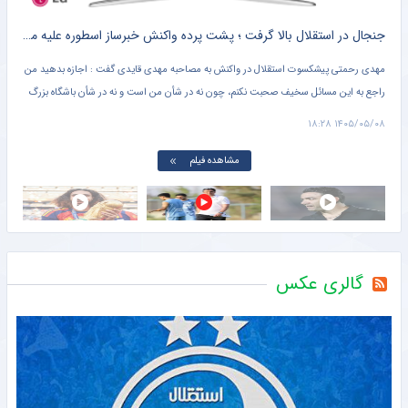
جنجال در استقلال بالا گرفت ؛ پشت پرده واکنش خبرساز اسطوره علیه مهدی قایدی + کلیپ پربازدید
افش
مهدی رحمتی پیشکسوت استقلال در واکنش به مصاحبه مهدی قایدی گفت : اجازه بدهید من
مارک
راجع به این مسائل سخیف صحبت نکنم، چون نه در شأن من است و نه در شأن باشگاه بزرگ
خاص 
استقلال. قرار نیست هر کسی راجع به چیزهایی که در تخیلاتش اتفاق میفتد صحبت کند و من
بتوا
۱۱:۴۱
۱۴۰۵/۰۵/۰۸ ۱۸:۲۸
هم پاسخ بدهم.
مشاهده فیلم
گالری عکس