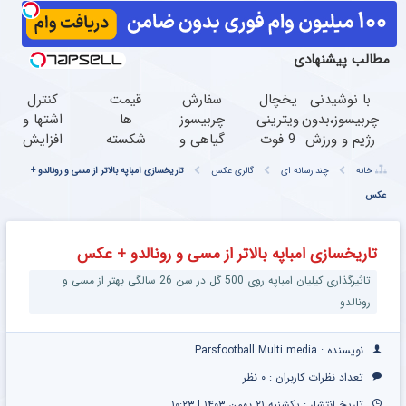
مطالب پیشنهادی
با نوشیدنی
یخچال
سفارش
قیمت
کنترل
چربیسوز،بدون
ویترینی
چربیسوز
ها
اشتها و
رژیم و ورزش
9 فوت
گیاهی و
شکسته
افزایش
لاغر شو
ایستکول
رسیدن
شد!!
چربیسوزی
خانه
چند رسانه ای
گالری عکس
تاریخسازی امباپه بالاتر از مسی و رونالدو +
سفارش با
(جدید)
به اندام
لاغری
با این
عکس
تخفیف تا
ایده آل
آسان با
نوشیدنی
امشب
با
چربیسوز
گیاهی
تخفیف
گیاهی/
تاریخسازی امباپه بالاتر از مسی و رونالدو + عکس
ویژه!
دارای
همراه
سیب
تاثیرگذاری کیلیان امباپه روی 500 گل در سن 26 سالگی بهتر از مسی و
مجوز
سلامت
رونالدو
و مجوز
نویسنده : Parsfootball Multi media
تعداد نظرات کاربران :
۰ نظر
تاریخ انتشار : یکشنبه ۲۱ بهمن ۱۴۰۳ | ۱۰:۲۳