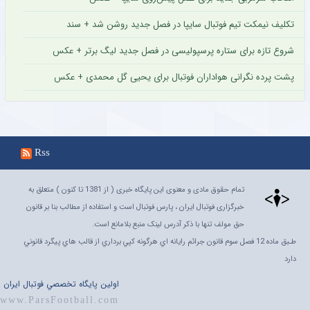
تکلیف نیمکت تیم فوتبال سایپا در فصل جدید روشن شد + سند
شروع تازه برای ستاره پرسپولیسی در فصل جدید لیگ برتر + عکس
پشت پرده نگرانی هواداران فوتبال برای یحیی گل محمدی + عکس
Rss
تمام حقوق مادی و معنوی این پایگاه خبری ( از 1381 تا کنون ) متعلق به
خبرگزاری فوتبال ایران ، پارس فوتبال است و استفاده از مطالب بنا بر قانون
حق مولف تنها با ذکر آدرس لینک منبع بلامانع است.
طـبق ماده 12 فصل سوم قانون جرائم رايانه اي هرگونه کپي برداري از قالب هاي پيگرد قانوني
دارد
اولين پايگاه تخصصي فوتبال ايران
www.ParsFootball.com