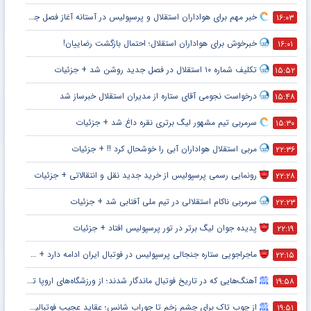
خبر مهم برای هواداران استقلال و پرسپولیس در آستانه آغاز فصل جدید
۱۶:۰۳
خبرخوش برای هواداران استقلال؛ احتمال بازگشت رضاییان!
۱۶:۰۱
تکلیف شماره ۱۰ استقلال در فصل جدید روشن شد + جزئیات
۱۵:۵۲
درخواست نجومی آقای ستاره از مدیران استقلال خبرساز شد
۱۵:۴۸
سرمربی تیم مشهور لیگ برتری نقره داغ شد + جزئیات
۱۵:۳۰
مربی استقلال هواداران آبی را خوشحال کرد !! + جزئیات
۲۲:۳۶
رونمایی رسمی پرسپولیس از خرید جدید نقل و انتقالاتی + جزئیات
۲۲:۲۸
سرمربی ناکام استقلالی در تیم ملی آفتابی شد + جزئیات
۲۲:۲۳
پدیده جوان لیگ برتر در تور پرسپولیس افتاد + جزئیات
۲۲:۱۹
ماجراجویی ستاره جنجالی پرسپولیس در فوتبال ایران ادامه دارد + جزئیات
۲۲:۱۵
آهنگ‌هایی که در تاریخ فوتبال ماندگار شدند؛ از ورزشگاه‌های اروپا تا جام جهانی
۱۹:۵۸
از چوب تاک برای چشم زخم تا جوراب شانس؛ عقاید عجیب فوتبالیست‌ها!
۱۹:۵۱