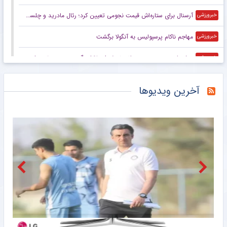
آرسنال برای ستاره‌اش قیمت نجومی تعیین کرد؛ رئال مادرید و چلسی آماده رقابت
خبرورزشی
مهاجم ناکام پرسپولیس به آنگولا برگشت
خبرورزشی
پیشنهاد عجیب به موسیمانه؛ نصف استقلال بگیر و سرمربی تیم ملی شو!
خبرورزشی
دستیاران نکونام در تراکتور چه کسانی هستند؟/ جلسه سرنوشت ساز با بازیکنان
خبرورزشی
آخرین ویدیوها
مهاجم پیشین پرسپولیس امروز مقابل چلسی +عکس
خبرورزشی
پیشنهاد ۲۰۰ میلیون یورویی هم بایرن را وسوسه نمی‌کند؛ شرط انتقال اولیسه به رئال مادرید
خبرورزشی
والیبال جهان در انتظار جدال‌های نزدیک برای سهمیه المپیک لس‌آنجلس/ مسیر دشوار برای نمایندگان آسیا
خبرگزاری میزان
فیلم/ توضیح تارقلی‌زاده درباره سیستم Van VAR در فوتبال ایران
مشرق نیوز
پاسخ نهایی حسین‌نژاد به پرسپولیس
مشرق نیوز