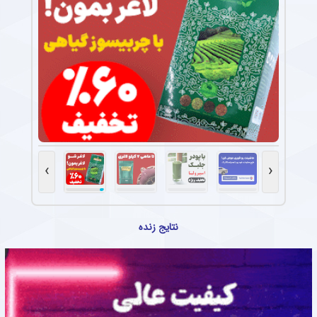
›
‹
نتایج زنده