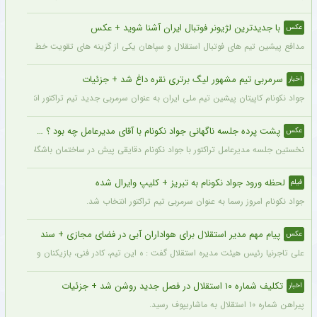
با جدیدترین لژیونر فوتبال ایران آشنا شوید + عکس
عکس
مدافع پیشین تیم های فوتبال استقلال و سپاهان یکی از گزینه های تقویت خط دفاعی تیم 
سرمربی تیم مشهور لیگ برتری نقره داغ شد + جزئیات
اخبار
جواد نکونام کاپیتان پیشین تیم ملی ایران به عنوان سرمربی جدید تیم تراکتور انتخاب شد.
پشت پرده جلسه ناگهانی جواد نکونام با آقای مدیرعامل چه بود ؟ + عکس
عکس
نخستین جلسه مدیرعامل تراکتور با جواد نکونام دقایقی پیش در ساختمان باشگاه برگزار شد
لحظه ورود جواد نکونام به تبریز + کلیپ وایرال شده
فیلم
جواد نکونام امروز رسما به عنوان سرمربی تیم تراکتور انتخاب شد.
پیام مهم مدیر استقلال برای هواداران آبی در فضای مجازی + سند
عکس
علی تاجرنیا رئیس هیئت مدیره استقلال گفت : ه این تیم، کادر فنی، بازیکنان و مسیری که 
تکلیف شماره ۱۰ استقلال در فصل جدید روشن شد + جزئیات
اخبار
پیراهن شماره ۱۰ استقلال به ماشاریپوف رسید.