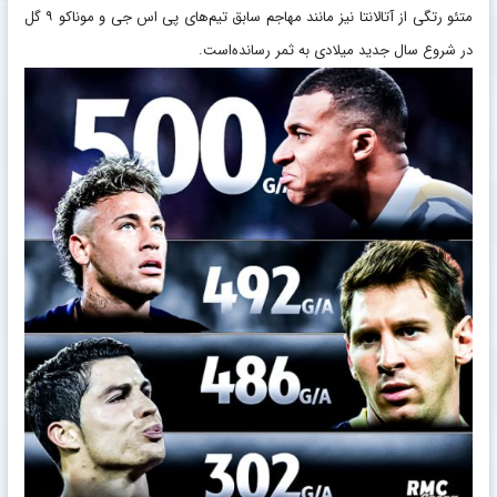
متئو رتگی از آتالانتا نیز مانند مهاجم سابق تیم‌های پی اس جی و موناکو ۹ گل
در شروع سال جدید میلادی به ثمر رسانده‌است.