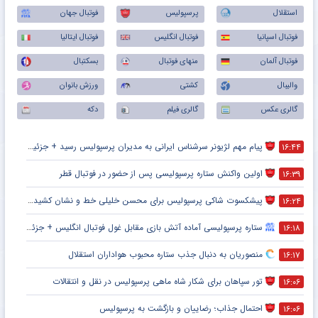
استقلال
پرسپولیس
فوتبال جهان
فوتبال اسپانیا
فوتبال انگلیس
فوتبال ایتالیا
فوتبال آلمان
منهای فوتبال
بسکتبال
والیبال
کشتی
ورزش بانوان
گالری عکس
گالری فیلم
دکه
پیام مهم لژیونر سرشناس ایرانی به مدیران پرسپولیس رسید + جزئیات
۱۶:۴۴
اولین واکنش ستاره پرسپولیسی پس از حضور در فوتبال قطر
۱۶:۳۹
پیشکسوت شاکی پرسپولیس برای محسن خلیلی خط و نشان کشید + جزئیات
۱۶:۲۴
ستاره پرسپولیسی آماده آتش بازی مقابل غول فوتبال انگلیس + جزئیات
۱۶:۱۸
منصوریان به دنبال جذب ستاره محبوب هواداران استقلال
۱۶:۱۷
تور سپاهان برای شکار شاه ماهی پرسپولیس در نقل و انتقالات
۱۶:۰۶
احتمال جذاب؛ رضاییان و بازگشت به پرسپولیس
۱۶:۰۶