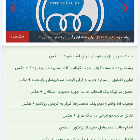
مشاهده
پیام مهم مدیر استقلال برای هواداران آبی در فضای مجازی + سند
پ
با جدیدترین لژیونر فوتبال ایران آشنا شوید + عکس
پشت پرده جلسه ناگهانی جواد نکونام با آقای مدیرعامل چه بود ؟ + عکس
اولین تصاویر از ستاره جدید و گران قیمت سرخپوشان پایتخت + عکس
حضور در لیگ یک انتخاب جالب چهره محبوب استقلال + عکس
عجیب اما واقعی؛ دیس‌بک محمدرضا گلزار به کریس رونالدو + عکس
تقابل جالب دو ایرانی در لیگ عراق + عکس
اقدام جالب مدیرعامل خبرساز تراکتور + عکس
انتخاب سرمربی جدید برای فصل پیش‌روی سایپا + عکس