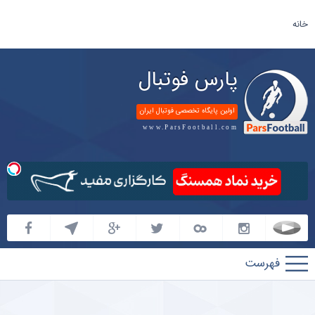
خانه
پارس فوتبال
اولین پایگاه تخصصی فوتبال ایران
www.ParsFootball.com
پارس
فوتبال