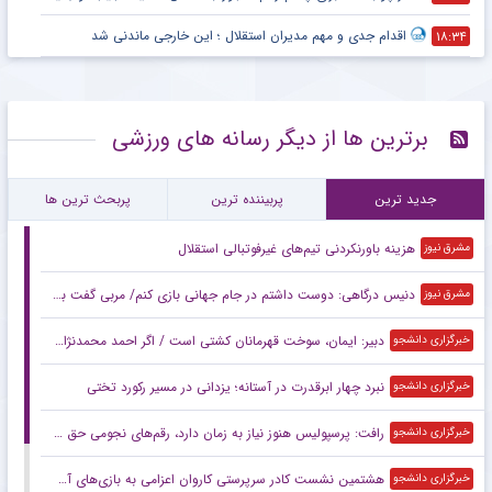
اقدام جدی و مهم مدیران استقلال ؛ این خارجی ماندنی شد
۱۸:۳۴
برترین ها از دیگر رسانه های ورزشی
جدید ترین
پربیننده ترین
پربحث ترین ها
هزینه باورنکردنی تیم‌های غیرفوتبالی استقلال
مشرق نیوز
دنیس درگاهی: دوست داشتم در جام جهانی بازی کنم/ مربی گفت برابر بلژیک دفاعی بازی کنید
مشرق نیوز
دبیر: ایمان، سوخت قهرمانان کشتی است / اگر احمد محمدنژاد وزن کم نکند، از اردو اخراج می‌شود + فیلم
خبرگزاری دانشجو
نبرد چهار ابرقدرت در آستانه؛ یزدانی در مسیر رکورد تختی
خبرگزاری دانشجو
رافت: پرسپولیس هنوز نیاز به زمان دارد، رقم‌های نجومی حق بعضی بازیکنان نیست
خبرگزاری دانشجو
هشتمین نشست کادر سرپرستی کاروان اعزامی به بازی‌های آسیایی ناگویا برگزار شد
خبرگزاری دانشجو