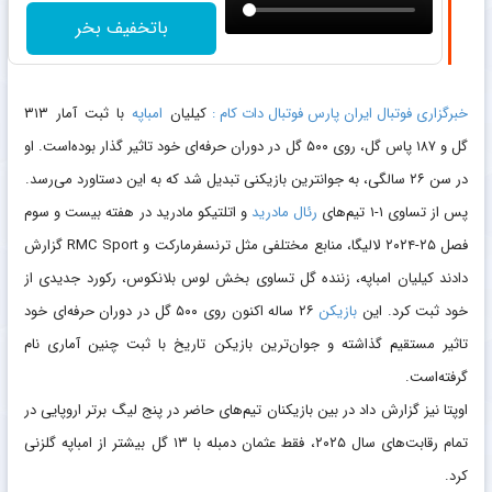
باتخفیف بخر
خبرگزاری فوتبال ایران پارس فوتبال دات کام :
کیلیان
امباپه
با ثبت آمار ۳۱۳
گل و ۱۸۷ پاس گل، روی ۵۰۰ گل در دوران حرفه‌ای خود تاثیر گذار بوده‌است. او
در سن ۲۶ سالگی، به جوانترین بازیکنی تبدیل شد که به این دستاورد می‌رسد.
پس از تساوی ۱-۱ تیم‌های
رئال مادرید
و اتلتیکو مادرید در هفته بیست و سوم
فصل ۲۵-۲۰۲۴ لالیگا، منابع مختلفی مثل ترنسفرمارکت و RMC Sport گزارش
دادند کیلیان امباپه، زننده گل تساوی بخش لوس بلانکوس، رکورد جدیدی از
خود ثبت کرد. این
بازیکن
۲۶ ساله اکنون روی ۵۰۰ گل در دوران حرفه‌ای خود
تاثیر مستقیم گذاشته‌ و جوان‌ترین بازیکن تاریخ با ثبت چنین آماری نام
گرفته‌است.
اوپتا نیز گزارش داد در بین بازیکنان تیم‌های حاضر در پنج لیگ برتر اروپایی در
تمام رقابت‌های سال ۲۰۲۵، فقط عثمان دمبله با ۱۳ گل بیشتر از امباپه گلزنی
کرد.