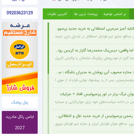
09203623129
بر اساس توصیه
پربحث ترین ها
آخرین نظرات
یه آمیز سرمربی استقلالی به خرید جدید پرسپولیس
 مدافع سابق تیم فوتبال استقلال در ابتدای بازی دوستانه امروز با آلومینیوم اراک با سرمربی
 واقعی؛ دیس‌بک محمدرضا گلزار به کریس رونالدو + عکس
 گلزار از خودروهای پارکینگ خانه‌اش با واکنش کاربران همراه شده و برخی آن را دیس‌بک به ک
اره محبوب آبی پوشان به مدیران باشگاه ؛ جدایی قطعی است !
نچسترسیتی، پس از رد پیشنهاد نهایی قرارداد از سوی این غول لیگ برتری، یک گام دیگر به خ
وان لیگ برتر در تور پرسپولیس افتاد + جزئیات
پنل پیامک
 ادامه سیاست‌های خود برای جوان‌گرایی و سرمایه‌گذاری روی استعدادهای آینده فوتبال ایران، کوروش اژدهاکش، هافبک ۹
سمی پرسپولیس از خرید جدید نقل و انتقالاتی + جزئیات
لباس رئال مادرید
، مدافع جوان فوتبال ایران و ستاره تیم فوتبال نیروی زمینی، با قراردادی پنج‌ساله به جمع
2027