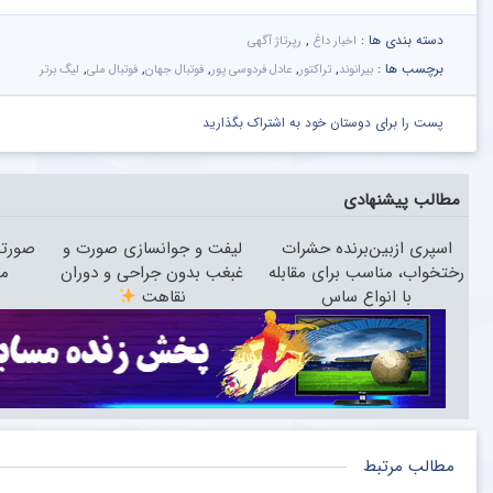
دسته بندی ها :
,
اخبار داغ
رپرتاژ آگهی
برچسب ها :
,
,
,
,
,
بیرانوند
تراکتور
عادل فردوسی‌ پور
فوتبال جهان
فوتبال ملی
لیگ برتر
پست را برای دوستان خود به اشتراک بگذارید
مطالب پیشنهادی
اسپری ازبین‌برنده حشرات
لیفت و جوانسازی صورت و
صورتت
رختخواب، مناسب برای مقابله
غبغب بدون جراحی و دوران
می
با انواع ساس
نقاهت
مطالب مرتبط