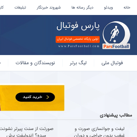
خانه
ویدئو
دیگر رسانه ها
شهروند خبرنگار
تبلیغات
کار
پارس فوتبال
اولین پایگاه تخصصی فوتبال ایران
www.ParsFootball.com
پارس
فوتبال ملی
لیگ برتر
نویسندگان و مقالات
ف
فوتبال
مطالب پیشنهادی
لیفت و جوانسازی صورت و
صورتت از سنت پیرتر نشونت
غبغب بدون جراحی و دوران
میده؟ اندولیفت برش