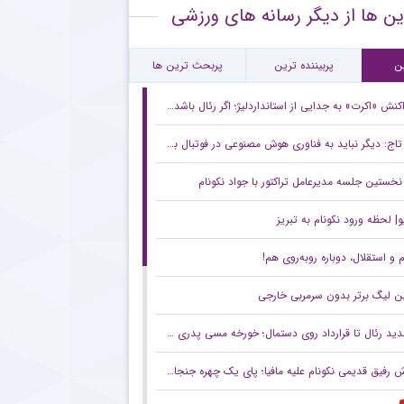
ین ها از دیگر رسانه های ورزشی
صیه حیاتی پیشکسوت پرسپولیس به ستاره های سرخ + جزئیات
سپولیس پدیده جوان لیگ برتر را شکار کرد + جزئیات
ن
پربیننده ترین
پربحث ترین ها
کنش «اکرت» به جدایی از استانداردلیژ؛ اگر رئال باشد شاید جدشوم
تاج: دیگر نباید به فناوری هوش مصنوعی در فوتبال بی‌توجه باشیم/ VAR در تمام بازی‌ها فعال خواهد بود
نخستین جلسه مدیرعامل تراکتور با جواد نکونام
| لحظه ورود نکونام به تبریز
م و استقلال، دوباره روبه‌روی هم!
ن لیگ برتر بدون سرمربی خارجی
د رئال تا قرارداد روی دستمال؛ خورخه مسی پدری که پشت افسانه لیونل مسی ایستاد
فیق قدیمی نکونام علیه مافیا؛ پای یک چهره جنجالی در میان است!