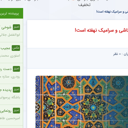
تخفیف
شی و سرامیک نهفته است!
پربیننده ترین
شوخی کنا
اخبار
کاشی و سرامیک نهفته است!
ابوالفضل جلالی
عجیب اما
عکس
ران :
۰ نظر
استوری محمدرضا
دست رد ست
اخبار
رودری، ستاره م
پدیده ج
اخبار
باشگاه پرسپولیس در
رونمایی ر
اخبار
امیرحسین طاهری