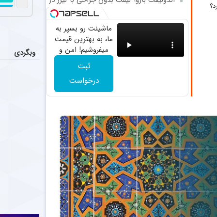
تقابل ج
عکس
د؟
یک جلسه
یحیی گل‌محمدی 
ماشینت رو بسپر به
از چوب تا
اخبار
ما، به بهترین قیمت
میفروشیم! امن و
از پوشیدن یک 
وبگردی
بی درد سر
ثبت
آهنگ‌هایی ک
اخبار
درخواست
اگر به دنبال ب