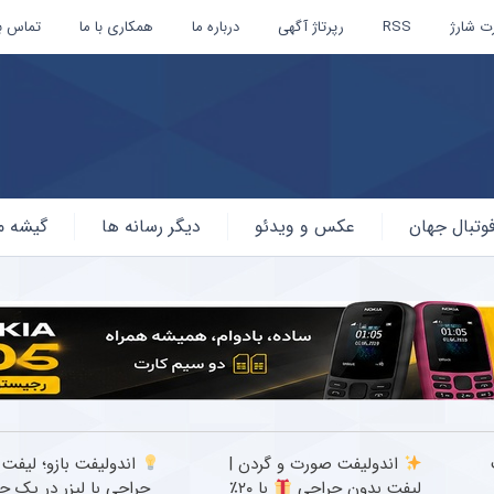
ت شارژ
RSS
رپرتاژ آگهی
درباره ما
همکاری با ما
تماس با
وتبال جهان
عکس و ویدئو
دیگر رسانه ها
گیشه م
اندولیفت صورت و گردن |
اندولیفت بازو؛ لیفت 
لیفت بدون جراحی
با ۲۰٪
جراحی با لیزر در یک ج