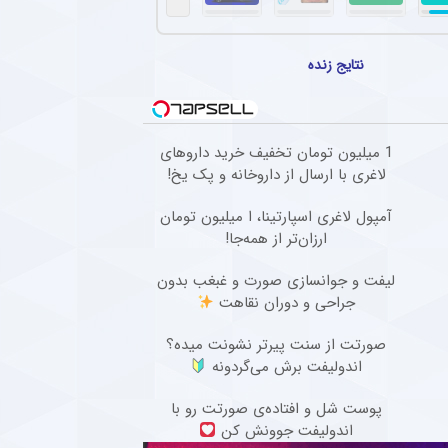
الب دو ایرانی در لیگ عراق + عکس
و علیرضا منصوریان پیش از دیدار دوستانه دهوک و الطلبه با یکدیگر دیدار کردند و عکسی به 
نتایج زنده
ک برای چشم زخم تا جوراب شانس؛ عقاید عجیب فوتبالیست‌ها!
جوراب خاص و ورود با پای راست به زمین گرفته تا صحبت کردن با تیرک دروازه یا عوض نکردن
ه در تاریخ فوتبال ماندگار شدند؛ از ورزشگاه‌های اروپا تا جام جهانی
1 میلیون تومان تخفیف خرید داروهای
لاغری با ارسال از داروخانه و پک یخ!
هترین آهنگ فوتبالی هستید، بهتر است ابتدا داستان شکل‌گیری مشهورترین آهنگ‌های تاریخ فوتب
آمپول لاغری اسپارتینا، ا میلیون تومان
ارزان‌تر از همه‌جا!
لیفت و جوانسازی صورت و غبغب بدون
جراحی و دوران نقاهت
صورتت از سنت پیرتر نشونت میده؟
اندولیفت برش می‌گردونه
پوست شل و افتاده‌ی صورتت رو با
اندولیفت جوونش کن