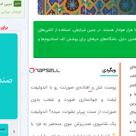
مربی است
اخبار
اوزجان بیزاتی م
اقدام جد
اخبار
برای
‌ها هزار هوادار هستند. در چنین شرایطی، استفاده از کاشی‌های
با اعلام باشگا
 دلیل، باشگاه‌های حرفه‌ای برای پوشش کف استادیوم‌ها و
ماجراجویی 
اخبار
رضا شکاری که 
‌ای
وبگردی
سرمربی ن
اخبار
نات
پیتسو موسیمانه
متر
پوست شل و افتاده‌ی صورتت رو با اندولیفت
اولین تص
عکس
جوونش کن
ا و
لیفت و جوانسازی صورت و غبغب بدون
توپچی‌ها به ب
رین
جراحی و دوران نقاهت
صورتت از سنت پیرتر نشونت میده؟ اندولیفت
کار
حضور در
عکس
برش می‌گردونه
ا و
ستاره سابق است
یک شامپوی ضدریزش موی منحصر به فرد با
‹
45%تخفیف!
ومت
اندولیفت بازو؛ لیفت بدون جراحی با لیزر در