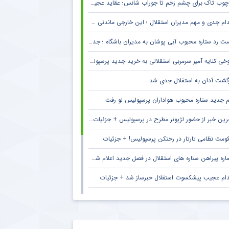
چوب تاک برای چشم زخم تا جوراب شانس؛ عقاید عجیب فوتبالیست‌ها!
دام جدی و مهم مدیران استقلال ؛ این خارجی ماندنی شد
 رد ستاره محبوب آبی پوشان به مدیران باشگاه ؛ جدایی قطعی است !
خی کنایه آمیز سرمربی استقلالی به خرید جدید پرسپولیس
زگشت آدان به استقلال جدی شد
م جدید ستاره محبوب هواداران پرسپولیس لو رفت
ین خبر از حضور لژیونر مطرح در پرسپولیس + جزئیات لو رفته
ومت نظامی تارتار در رختکن پرسپولیس! + جزئیات
ره پیراهن ستاره های استقلال در فصل جدید اعلام شد + جزئیات
دام عجیب پیشکسوت استقلال خبرساز شد + جزئیات
دام تحسین برانگیز ستاره خارجی برای استقلال و هواداران
ک سنگین پیشکسوت استقلال به اقدام جنجالی مهدی تاج در فدراسیون فوتبال