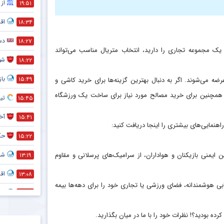
از 
۱۹:۵۱
اق
۱۸:۳۴
دست
۱۸:۲۷
ک مجموعه تجاری را دارید، انتخاب متریال مناسب می‌تواند
شو
۱۸:۲۲
با
۱۵:۴۹
ضه می‌شوند. اگر به دنبال بهترین گزینه‌ها برای خرید کاشی و
! همچنین برای خرید مصالح مورد نیاز برای ساخت یک ورزشگاه
تی
۱۵:۴۵
آخر
۱۵:۴۱
هنمایی‌های بیشتری را اینجا دریافت کنید:
حک
۱۵:۲۲
ن ایمنی بازیکنان و هواداران، از سرامیک‌های پرسلانی و مقاوم
شما
۱۳:۱۹
اق
۱۳:۰۸
ابی هوشمندانه، فضای ورزشی یا تجاری خود را برای دهه‌ها بیمه
اق
۱۲:۵۱
متل
۱۲:۴۰
ده بودید؟! نظرات خود را با ما در میان بگذارید.