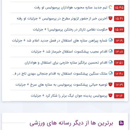
تیم جدید ستاره محبوب هواداران پرسپولیس لو رفت
۱۵:۴۵
آخرین خبر از حضور لژیونر مطرح در پرسپولیس + جزئیات لو رفته
۱۵:۴۱
حکومت نظامی تارتار در رختکن پرسپولیس! + جزئیات
۱۵:۲۲
شماره پیراهن ستاره های استقلال در فصل جدید اعلام شد + جزئیات
۱۳:۱۹
اقدام عجیب پیشکسوت استقلال خبرساز شد + جزئیات
۱۳:۰۸
اقدام تحسین برانگیز ستاره خارجی برای استقلال و هواداران
۱۲:۵۱
متلک سنگین پیشکسوت استقلال به اقدام جنجالی مهدی تاج در فدراسیون فوتبال
۱۲:۴۰
توصیه حیاتی پیشکسوت پرسپولیس به ستاره های سرخ + جزئیات
۱۲:۲۹
پرسپولیس پدیده جوان لیگ برتر را شکار کرد + جزئیات
۱۲:۱۶
برترین ها از دیگر رسانه های ورزشی