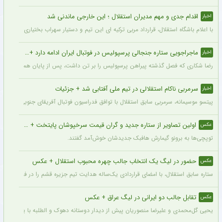
اقدام جدی و مهم مدیران استقلال ؛ این خارجی ماندنی شد
اخبار
با اعلام باشگاه استقلال، قرارداد مربی ترکیه ای این تیم و دستیار سهراب بختیاری زاده تمد
ماجراجویی ستاره جنجالی پرسپولیس در فوتبال ایران ادامه دارد + جزئیات
اخبار
رضا شکاری که فصل گذشته پیراهن پرسپولیس را بر تن داشت، پس از پایان همکاری با این
سرمربی ناکام استقلالی در تیم ملی آفتابی شد + جزئیات
اخبار
پیتسو موسیمانه، سرمربی سابق استقلال با توافق فدراسیون فوتبال آفریقای جنوبی به‌عنو
اولین تصاویر از ستاره جدید و گران قیمت سرخپوشان پایتخت + عکس
عکس
توپچی‌ها به برونو گیمارش هافبک جدیدشان خوش‌آمد گفتند.
حضور در لیگ یک انتخاب جالب چهره محبوب استقلال + عکس
عکس
ستاره سابق استقلال، با امضای قراردادی یک‌ساله هدایت تیم جزیره قشم را در فصل جدید 
تقابل جالب دو ایرانی در لیگ عراق + عکس
عکس
یحیی گل‌محمدی و علیرضا منصوریان پیش از دیدار دوستانه دهوک و الطلبه با یکدیگر دیدار