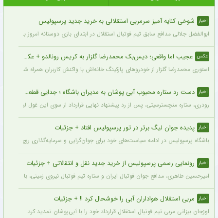
شوخی کنایه آمیز سرمربی استقلالی به خرید جدید پرسپولیس
اخبار
ابوالفضل جلالی مدافع سابق تیم فوتبال استقلال در ابتدای بازی دوستانه امروز با آلومینی
عجیب اما واقعی؛ دیس‌بک محمدرضا گلزار به کریس رونالدو + عکس
عکس
استوری محمدرضا گلزار از خودروهای پارکینگ خانه‌اش با واکنش کاربران همراه شده و برخی 
دست رد ستاره محبوب آبی پوشان به مدیران باشگاه ؛ جدایی قطعی است !
اخبار
رودری، ستاره منچسترسیتی، پس از رد پیشنهاد نهایی قرارداد از سوی این غول لیگ برتری،
پدیده جوان لیگ برتر در تور پرسپولیس افتاد + جزئیات
اخبار
باشگاه پرسپولیس در ادامه سیاست‌های خود برای جوان‌گرایی و سرمایه‌گذاری روی استعدادهای آینده فوتبال ایران، ک
رونمایی رسمی پرسپولیس از خرید جدید نقل و انتقالاتی + جزئیات
اخبار
امیرحسین طاهری، مدافع جوان فوتبال ایران و ستاره تیم فوتبال نیروی زمینی، با قرارداد
مربی استقلال هواداران آبی را خوشحال کرد !! + جزئیات
اخبار
اوزجان بیزاتی مربی تیم فوتبال استقلال قرارداد خود را با آبی‌پوشان تمدید کرد.