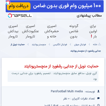
مطالب پیشنهادی
برای
گردونه
اسپری
اسپری
اسپری
اولین
شانس
حشره‌کش
عنکبوت‌‌کش
بیدکش
بار
بدون
خانه و
تارومار
تارومار
معرفی
پوچ از
گیاهان
ازبین‌برنده
با
خانه
فوتبال جهان
فوتبال انگلیس
منچستریونایتد
حمایت نویل از
یک
PS5 تا
خانگی،
انواع
اثرفوری
چربیسوز
جدایی رشفورد از منچستریونایتد
آیفون17
نابودکننده
عنکبوت
،
لاغری
و بیت
انواع
محافظ
گیاهی
کوین
حشرات
لباس
حمایت نویل از جدایی رشفورد از منچستریونایتد
در صدا
خانگی و
در
و سیما
آفات
مقابل
گری نویل، مدافع سابق منچستریونایتد : تصمیم رشفورد برای جدایی درست
بید
بود
نویسنده : Parsfootball Multi media
تعداد نظرات کاربران :
۰ نظر
تاریخ انتشار : دوشنبه ۱۵ بهمن ۱۴۰۳ | ۱۰:۲۶