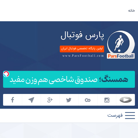
خانه
پارس فوتبال
اولین پایگاه تخصصی فوتبال ایران
www.ParsFootball.com
پارس
فوتبال