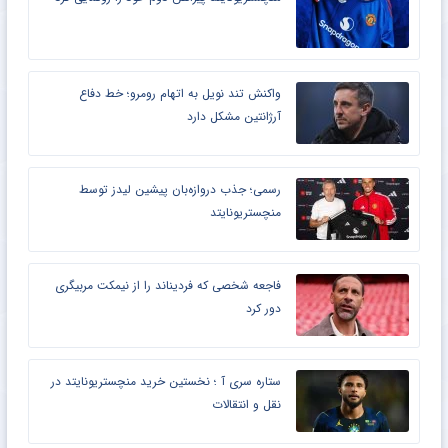
واکنش تند نویل به اتهام رومرو؛ خط دفاع
آرژانتین مشکل دارد
رسمی؛ جذب دروازه‌بان پیشین لیدز توسط
منچستریونایتد
فاجعه شخصی که فردیناند را از نیمکت مربیگری
دور کرد
ستاره سری آ ؛ نخستین خرید منچستریونایتد در
نقل و انتقالات