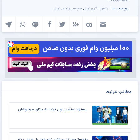
منچستریونایتد
برچسب ها :
,
,
,
رشفورد
گری نویل
منچستریونایتد
نویل
مطالب مرتبط
پیشنهاد سنگین غول ترکیه به ستاره سرخپوشان
منچستریونایتد پیراهن دوم خود را رونمایی کرد