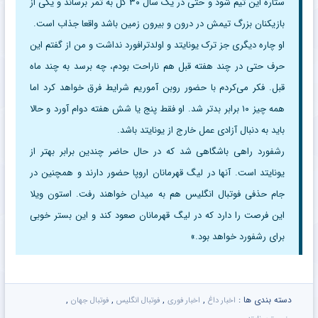
ستاره این تیم شود و حتی در یک سال ۳۰ گل به ثمر برساند و یکی از
بازیکنان بزرگ تیمش در درون و بیرون زمین باشد واقعا جذاب است.
او چاره دیگری جز ترک یونایتد و اولدترافورد نداشت و من از گفتم این
حرف حتی در چند هفته قبل هم ناراحت بودم، چه برسد به چند ماه
قبل. فکر می‌کردم با حضور روبن آموریم شرایط فرق خواهد کرد اما
همه چیز ۱۰ برابر بدتر شد. او فقط پنج یا شش هفته دوام آورد و حالا
باید به دنبال آزادی عمل خارج از یونایتد باشد.
رشفورد راهی باشگاهی شد که در حال حاضر چندین برابر بهتر از
یونایتد است. آنها در لیگ قهرمانان اروپا حضور دارند و همچنین در
جام حذفی فوتبال انگلیس هم به میدان خواهند رفت. استون ویلا
این فرصت را دارد که در لیگ قهرمانان صعود کند و این بستر خوبی
برای رشفورد خواهد بود.»
دسته بندی ها :
,
,
,
,
اخبار داغ
اخبار فوری
فوتبال انگلیس
فوتبال جهان