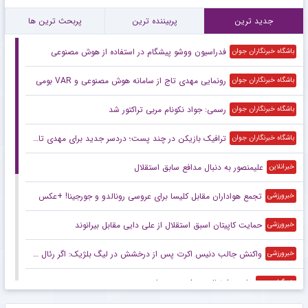
جدید ترین
پربیننده ترین
پربحث ترین ها
فدراسیون ووشو پیشگام در استفاده از هوش مصنوعی
باشگاه خبرنگاران جوان
رونمایی مهدی تاج از سامانه هوش مصنوعی و VAR بومی
باشگاه خبرنگاران جوان
رسمی: جواد نکونام مربی تراکتور شد
باشگاه خبرنگاران جوان
ترافیک بازیکن در چند پست؛ دردسر جدید برای مهدی تارتار
باشگاه خبرنگاران جوان
علیمنصور به دنبال مدافع سابق استقلال
خبرانلاین
تجمع هواداران مقابل کلیسا برای عروسی رونالدو و جورجینا! +عکس
خبرورزشی
حمایت کاپیتان اسبق استقلال از علی دایی مقابل بیرانوند
خبرورزشی
واکنش جالب دنیس اکرت پس از درخشش در لیگ بلژیک: اگر رئال مادرید پیشنهاد بدهد…!
خبرورزشی
داوری فوتبال زیر ذره‌بین هوش مصنوعی
خبرگزاری مهر