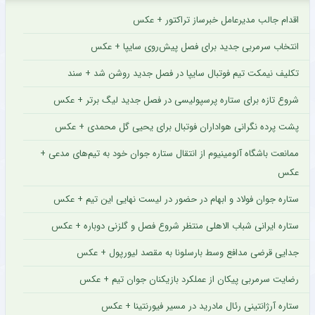
اقدام جالب مدیرعامل خبرساز تراکتور + عکس
انتخاب سرمربی جدید برای فصل پیش‌روی سایپا + عکس
تکلیف نیمکت تیم فوتبال سایپا در فصل جدید روشن شد + سند
شروع تازه برای ستاره پرسپولیسی در فصل جدید لیگ برتر + عکس
پشت پرده نگرانی هواداران فوتبال برای یحیی گل محمدی + عکس
ممانعت باشگاه آلومینیوم از انتقال ستاره جوان خود به تیم‌های مدعی +
عکس
ستاره جوان فولاد و ابهام در حضور در لیست نهایی این تیم + عکس
ستاره ایرانی شباب الاهلی منتظر شروع فصل و گلزنی دوباره + عکس
جدایی قرضی مدافع وسط بارسلونا به مقصد لیورپول + عکس
رضایت سرمربی پیکان از عملکرد بازیکنان جوان تیم + عکس
ستاره آرژانتینی رئال مادرید در مسیر فیورنتینا + عکس