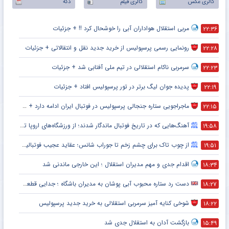
گالری عکس
گالری فیلم
دکه
مربی استقلال هواداران آبی را خوشحال کرد !! + جزئیات
۲۲:۳۶
رونمایی رسمی پرسپولیس از خرید جدید نقل و انتقالاتی + جزئیات
۲۲:۲۸
سرمربی ناکام استقلالی در تیم ملی آفتابی شد + جزئیات
۲۲:۲۳
پدیده جوان لیگ برتر در تور پرسپولیس افتاد + جزئیات
۲۲:۱۹
ماجراجویی ستاره جنجالی پرسپولیس در فوتبال ایران ادامه دارد + جزئیات
۲۲:۱۵
آهنگ‌هایی که در تاریخ فوتبال ماندگار شدند؛ از ورزشگاه‌های اروپا تا جام جهانی
۱۹:۵۸
از چوب تاک برای چشم زخم تا جوراب شانس؛ عقاید عجیب فوتبالیست‌ها!
۱۹:۵۱
اقدام جدی و مهم مدیران استقلال ؛ این خارجی ماندنی شد
۱۸:۳۴
دست رد ستاره محبوب آبی پوشان به مدیران باشگاه ؛ جدایی قطعی است !
۱۸:۲۷
شوخی کنایه آمیز سرمربی استقلالی به خرید جدید پرسپولیس
۱۸:۲۲
بازگشت آدان به استقلال جدی شد
۱۵:۴۹