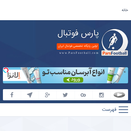
خانه
پارس فوتبال
اولین پایگاه تخصصی فوتبال ایران
www.ParsFootball.com
پارس
فوتبال