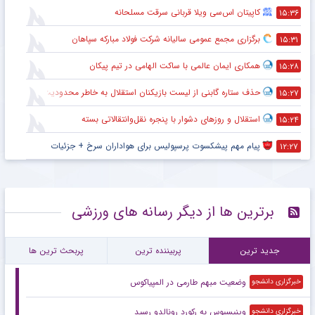
کاپیتان اس‌سی ویلا قربانی سرقت مسلحانه
۱۵:۳۶
برگزاری مجمع عمومی سالیانه شرکت فولاد مبارکه سپاهان
۱۵:۳۱
همکاری ایمان عالمی با ساکت الهامی در تیم پیکان
۱۵:۲۸
حذف ستاره گابنی از لیست بازیکنان استقلال به خاطر محدودیت نقل‌وانتقالاتی
۱۵:۲۷
استقلال و روزهای دشوار با پنجره نقل‌وانتقالاتی بسته
۱۵:۲۴
پیام مهم پیشکسوت پرسپولیس برای هواداران سرخ + جزئیات
۱۲:۲۷
برترین ها از دیگر رسانه های ورزشی
جدید ترین
پربیننده ترین
پربحث ترین ها
وضعیت مبهم طارمی در المپیاکوس
خبرگزاری دانشجو
وینیسیوس به رکورد رونالدو رسید
خبرگزاری دانشجو