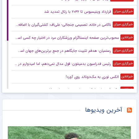
قرارداد وینیسیوس تا ۲۰۳۲ با رئال‌ تمدید شد
خبرگزاری میزان
ناکامی در خانه، تصمیمی جنجالی؛ علی‌اف: کشتی‌گیران با اضافه‌وزن از تیم ملی اخراج می‌شوند!
خبرگزاری میزان
محبوب‌ترین صفحه اینستاگرام ورزشکاران مرد در اختیار چه کسی است؟
خبرانلاین
رستمیان: هدفم تثبیت جایگاهم در جمع برترین‌های جهان است/ برای درخشش در هر دو ماده آماده می‌شوم
خبرگزاری میزان
رئیس فدراسیون بدمینتون: قول مدال نمی‌دهم، اما امیدوارم در ناگویا و داکار اتفاقات خوبی بیفتد/ هدف اصلی ما کسب سهمیه المپیک لس‌آنجلس است
خبرگزاری میزان
الکس نوری به مک‌دونالد روی آورد!
خبرانلاین
عکس| رونمایی از کیت زیبای رم با چهره‌ای جذاب
خبرانلاین
کوشکی دوباره جان گرفت؛ پاس گل و امیدواری برای استقلال
خبرورزشی
آخرین ویدیوها
گران‌ترین دروازه‌بان تاریخ بریتانیا در زمین ولز!
خبرانلاین
تونل زمان| تیم ملی با گل‌های علی دایی روی سکو رفت/ زخم کاری ایران بر پیکر بحرین
خبرورزشی