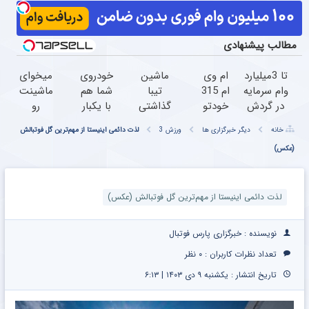
مطالب پیشنهادی
تا 3میلیارد
ام وی
ماشین
خودروی
میخوای
وام سرمایه
ام 315
تیبا
شما هم
ماشینت
در گردش
خودتو
گذاشتی
با یکبار
رو
فروشندگان
رو
برای
مراجعه
بفروشی
خانه
دیگر خبرگزاری ها
ورزش 3
لذت دائمی اینیستا از مهم‌ترین گل فوتبالش
=>
راحت
فروش
فروخته
؟ اینجا
(عکس)‏
فروشگاهت
و
؟ اینجا
خواهد
سریع و
رو ثبت
سریع
سریع و
شد
راحت
کن
بفروش
راحت
بفروشش
بفروش
لذت دائمی اینیستا از مهم‌ترین گل فوتبالش (عکس)‏
نویسنده : خبرگزاری پارس فوتبال
تعداد نظرات کاربران :
۰ نظر
تاریخ انتشار : یکشنبه ۹ دی ۱۴۰۳ | ۶:۱۳