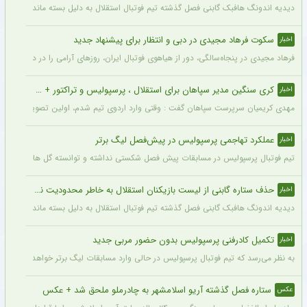
دیدیه اندونگ هافبک گابنی فصل گذشته تیم فوتبال استقلال به دلیل بسته ماندن پنجره نقل
سکوت فرهاد مجیدی در دبی و انتظار برای پیشنهاد جدید
اخبار
فرهاد مجیدی در پنجاه‌سالگی، دور از هیاهوی فوتبال ایران، روزهای آرامی را در دبی سپری 
کری سنگین مدیر سپاهان برای استقلال ، پرسپولیس و تراکتور + جزئیات
اخبار
مهدی کریمیان سرپرست سپاهان گفت : وقتی وارد اردوی تیم شدم، اولین تصویری که در ذهنم
عملکرد تهاجمی پرسپولیس در پیش‌فصل لیگ برتر
اخبار
تیم فوتبال پرسپولیس در مسابقات پیش فصل شکستی نداشته و توانسته گل های زیادی را ب
حذف ستاره گابنی از لیست بازیکنان استقلال به خاطر محدودیت نقل‌وانتقالاتی
اخبار
دیدیه اندونگ هافبک گابنی فصل گذشته تیم فوتبال استقلال به دلیل بسته ماندن پنجره نقل
تکمیل کادرفنی پرسپولیس بدون حضور مربی جدید
اخبار
به نظر می‌رسد که تیم فوتبال پرسپولیس در حالی وارد مسابقات لیگ برتر خواهد شد که مر
ستاره فصل گذشته آریو اسلامشهر به چادرملو ملحق شد + عکس
عکس