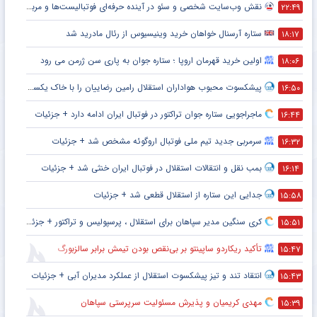
نقش وب‌سایت شخصی و سئو در آینده حرفه‌ای فوتبالیست‌ها و مربیان
۲۲:۴۹
ستاره آرسنال خواهان خرید وینیسیوس از رئال مادرید شد
۱۸:۱۷
اولین خرید قهرمان اروپا ؛ ستاره جوان به پاری سن ژرمن می رود
۱۸:۰۶
پیشکسوت محبوب هواداران استقلال رامین رضاییان را با خاک یکسان کرد + جزئیات
۱۶:۵۰
ماجراجویی ستاره جوان تراکتور در فوتبال ایران ادامه دارد + جزئیات
۱۶:۴۴
سرمربی جدید تیم ملی فوتبال اروگوئه مشخص شد + جزئیات
۱۶:۳۲
بمب نقل و انتقالات استقلال در فوتبال ایران خنثی شد + جزئیات
۱۶:۱۴
جدایی این ستاره از استقلال قطعی شد + جزئیات
۱۵:۵۸
کری سنگین مدیر سپاهان برای استقلال ، پرسپولیس و تراکتور + جزئیات
۱۵:۵۱
تأکید ریکاردو ساپینتو بر بی‌نقص بودن تیمش برابر سالزبورگ
۱۵:۴۷
انتقاد تند و تیز پیشکسوت استقلال از عملکرد مدیران آبی + جزئیات
۱۵:۴۳
مهدی کریمیان و پذیرش مسئولیت سرپرستی سپاهان
۱۵:۳۹