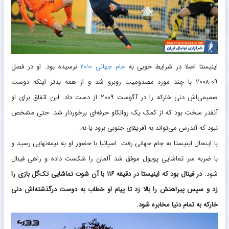
اینیستا اصلا در شرایط خوبی به
جام جهانی ۲۰۱۰
نرسیده بود. او در ‏فصل
۰۹-۲۰۰۸ با چند مورد مصدومیت روبرو شد و از همه بدتر اینکه ‏دوست
صمیمی‌اش دنی خارکه را در آگوست ۲۰۰۹ از دست داد. این ‏اتفاق برای او
آنقدر سخت بود که از کمک یک روانکاو حرفه‌ای ‏برخوردار شد. حتی مشخص
نبود که آندرس می‌تواند به آفریقای ‏جنوبی برود یا نه.‏
با اینحال اینیستا به جام جهانی رفت. اسپانیا با حضور او به ‏نیمه‌نهایی رسید و
با ضربه سر تماشایی پویول موفق شد آلمان را ‏شکست داده و راهی فینال
شود.
در فینال بود که اینیستا در دقیقه ‌‏۱۱۶ با آن شوت تماشایی تک‌گل بازی را
زد و سپس پیراهنش را بالا زد ‏تا پیام او خطاب به دوست درگذشته‌اش دنی
خارکه به تمام دنیا ‏مخابره شود. ‏