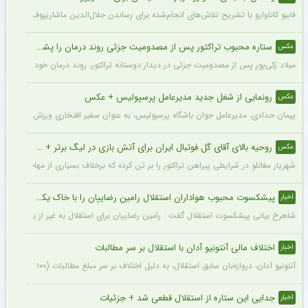
فابیو کاناوارو با تشریح تلاش‌های انجام‌شده برای رساندن جلال‌الدین ماشاریپوف به جام
ستاره محبوب تراکتور پس از مصدومیت جزئی روند درمان را پشت سر گذاشت + عکس
عکس
میلاد زکی‌پور پس از مصدومیت جزئی در دیدار دوستانه تراکتور، روند درمان خود را پشت 
رونمایی از شغل جدید مدیرعامل پرسپولیس + عکس
عکس
پیمان حدادی، مدیرعامل جوان باشگاه پرسپولیس، به عنوان سفیر افتخاری ورزش چوگان ان
روحیه بالای آقای گل فوتبال ایران برای آتش بازی در لیگ برتر + عکس
عکس
شهریار مغانلو در شرایطی پیراهن تراکتور را بر تن کرده که برخلاف بسیاری از مهاجمان نامدا
پیشکسوت محبوب هواداران استقلال رامین رضاییان را با خاک یکسان کرد + جزئیات
اخبار
شاهرخ بیانی پیشکسوت استقلال گفت : رامین رضاییان برای استقلال به غیر از بازار گرمی ک
اختلاف مالی آنتونیو آدان با استقلال بر سر مطالبات
اخبار
آنتونیو آدان، دروازه‌بان سابق استقلال، به دلیل اختلاف بر سر مبلغ مطالبات (۱۰۰ تا ۲۰۰ هزار یورو) قصد شکایت از باشگاه را دارد.
جدایی این ستاره از استقلال قطعی شد + جزئیات
اخبار