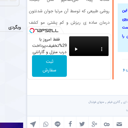
ضدریزش+رویش مجدد40%تخفیف
0:29
این
روشی طبیعی که توسط آن مرتبا جوان شدنتون
رو حس کنید تخفیف ویژه
روی
درمان ساده ی ریزش و کم پشتی مو کشف
وبگردی
حمت
شد!
2:04
 را
فقط امروز با
29%تخفیف،پرداخت
درب منزل و گارانتی
تعویض چراغ 40
ثبت
وات بخر
1:00
س و
سفارش
,
,
 ای
گالری فیلم
منهای فوتبال
ی