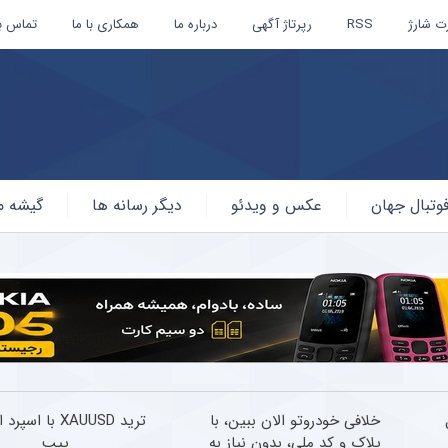
ت شارژ
RSS
رپرتاژ آگهی
درباره ما
همکاری با ما
تماس با
وتبال جهان
عکس و ویدئو
دیگر رسانه ها
گیشه م
خلافی خودروتو الان ببین، با
ترید XAUUSD با اسپ
پلاک و کد ملی، بدون نیاز به
پیپ