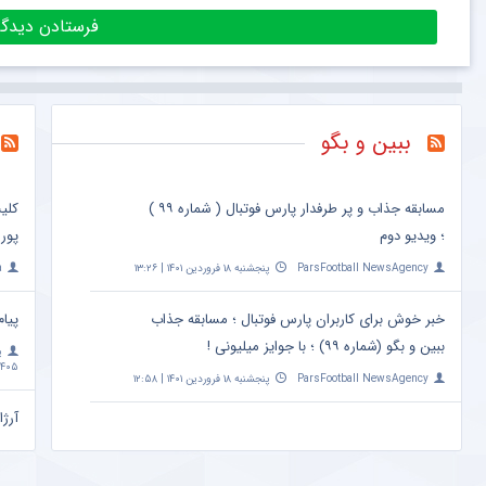
ببین و بگو
مسابقه جذاب و پر طرفدار پارس فوتبال ( شماره ۹۹ )
کلی
؛ ویدیو دوم
پور
ParsFootball NewsAgency
پنجشنبه ۱۸ فروردین ۱۴۰۱ | ۱۳:۲۶
a
خبر خوش برای کاربران پارس فوتبال ؛ مسابقه جذاب
پیام
ببین و بگو (شماره ۹۹) ؛ با جوایز میلیونی !
پ
۴۰۵ | ۱۰:۰۹
ParsFootball NewsAgency
پنجشنبه ۱۸ فروردین ۱۴۰۱ | ۱۲:۵۸
آرژا
امشب ساعت 
a