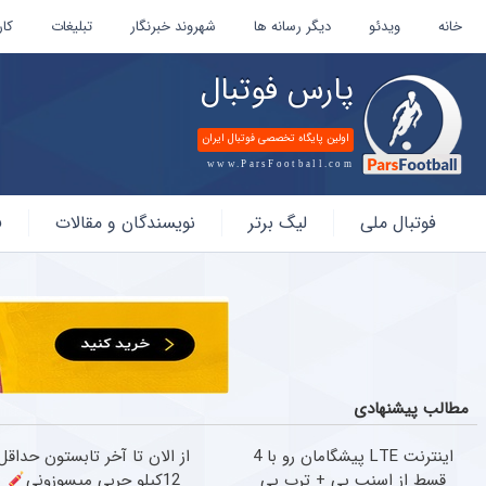
خانه
ویدئو
دیگر رسانه ها
شهروند خبرنگار
تبلیغات
کار
پارس فوتبال
اولین پایگاه تخصصی فوتبال ایران
www.ParsFootball.com
پارس
فوتبال ملی
لیگ برتر
نویسندگان و مقالات
ف
فوتبال
مطالب پیشنهادی
اینترنت LTE پیشگامان رو با 4
از الان تا آخر تابستون حداقل
قسط از اسنپ پی + ترب پی
12کیلو چربی میسوزونی