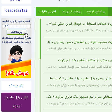
09203623129
بر اساس توصیه
پربحث ترین ها
آخرین نظرات
و انتقالات استقلال در فوتبال ایران خنثی شد + جزئیات
ی با پنجره نقل‌وانتقالاتی بسته روزهای دشواری را سپری می‌کند که در همین شرایط، نام سرد
بوب هواداران استقلال رامین رضاییان را با خاک یکسان کرد + جزئیات
شکسوت استقلال گفت : رامین رضاییان برای استقلال به غیر از بازار گرمی کاری نکرد. هوادار 
ین ستاره از استقلال قطعی شد + جزئیات
افبک گابنی فصل گذشته تیم فوتبال استقلال به دلیل بسته ماندن پنجره نقل‌وانتقالاتی به ای
ش ستاره رئال مادرید را از حالا در ترکیب اصلی می بیند
پنل پیامک
 جذب وینیسیوس جونیور با ضربه بزرگی مواجه شده زیرا ژوزه مورینیو او را یک بازیکن ثابت در ترکیب می‌دا
تقلالی سر از تیم مشهور لیگ برتری درآورد + عکس
لباس رئال مادرید
تیم فوتبال استقلال به‌عنوان مربی به پیکان پیوست.
2027