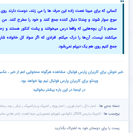
کسانی که برای مبینا نعمت‌ زاده این حرف ها را می زنند، دوست دارند روی 
موج سوار شوند و چندتا دنبال کننده جمع کنند و خود را مطرح کنند. من 
سخنم با آن بچه‌هایی که واقعا درس میخوانند و پشت کنکور هستند و ز
میکشند نیست، آن‌ها را درک میکنم. افرادی که اگر سواد کل خانواده شان
جمع کنیم روی هم یک دیپلم نمی‌شود.
خبر خوش برای کاربران پارس فوتبال: مشاهده هرگونه محتوایی اعم از خبر ، عک
ویدئو برای کاربران پارس فوتبال نیم بها خواهد بود.
در اینجا در این باره بیشتر بخوانید
دسته بندی ها :
,
,
,
,
,
اخبار داغ
اخبار فوری
اخبار ویژه
المپیک و پارالمپیک
تیکر
چند رسانه
برچسب ها :
,
,
,
,
المپیک پاریس 2024
تکواندو
شهربانو منصوریان
مبینا نعمت زاده
هادی ساع
پست را برای دوستان خود به اشتراک بگذارید