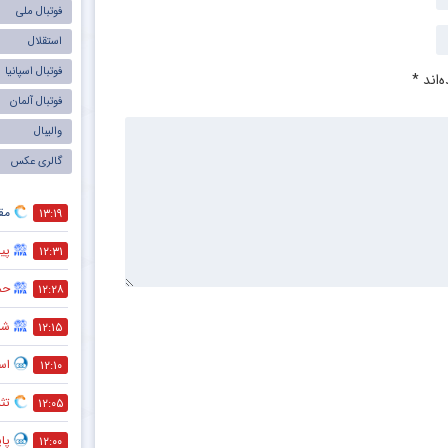
فوتبال ملی
استقلال
فوتبال اسپانیا
‌اند
*
فوتبال آلمان
والیبال
گالری عکس
مقص
۱۳:۱۹
پی
۱۲:۳۱
حم
۱۲:۲۸
شر
۱۲:۱۵
اس
۱۲:۱۰
تثب
۱۲:۰۵
پا
۱۲:۰۰