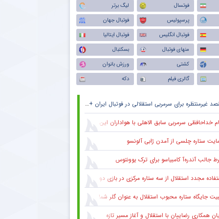
فوتسال
لیگ برتر
پرسپولیس
فوتبال جهان
فوتبال انگلیس
فوتبال ایتالیا
منهای فوتبال
بسکتبال
کشتی
ورزش بانوان
گالری فیلم
دکه
د غیرمنتظره برای سرمربی استقلالی در فوتبال ایران + جزئیات
ام خداحافظی سرمربی سابق الاهلی با هواداران این باشگاه
ایت ستاره چلسی از آمدن ژابی آلونسو
ط جالب آندره‌آ کامبیاسو برای ترک یوونتوس
تفاده مجدد استقلال از سه ستاره مرکزی در بازی دوستانه
یت جایگاه ستاره محبوب استقلال به عنوان گلر شماره یک این تیم برای شروع لیگ
یان همکاری رضاییان با استقلال و آغاز مسیر تازه