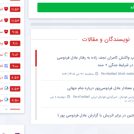
انص
۱۱:۵۶
اف
۱۱:۵۳
ستا
۹:۱۵
نویسندگان و مقالات
ود
۹:۱۱
ست
۹:۰۶
پ واکنش کامران نجف زاده به رفتار عادل فردوسی
 در شرایط جنگی + سند
اخ
۹:۰۰
Parsfootball Multi medi
سه‌شنبه ۳۰ تیر ۱۴۰۵ | ۱۱:۱۳
درگ
۸:۵۷
 معنادار عادل فردوسی‌پور درباره جام جهانی
اح
۸:۵۳
ارس فوتبال ؛ خبرگزاری فوتبال ایران ParsFootball
دوشنبه ۸ تیر
مو
۸:۵۰
۱
تو
۸:۴۶
نتین در برابر اتریش با گزارش عادل فردوسی پور |
۲۰:۳۰ – پخش زنده در اپارات اسپرت
غیب
۸:۲۹
Parsfootball Multi medi
دوشنبه ۱ تیر ۱۴۰۵ | ۱۴:۳۱