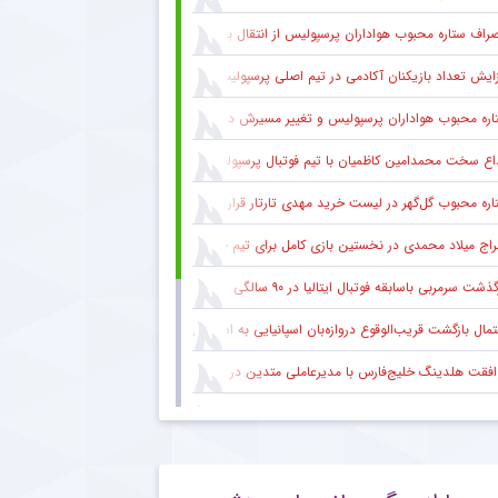
راف ستاره محبوب هواداران پرسپولیس از انتقال به الطلبه عراق
زایش تعداد بازیکنان آکادمی در تیم اصلی پرسپولیس
ره محبوب هواداران پرسپولیس و تغییر مسیرش در نقل‌وانتقالات
اع سخت محمدامین کاظمیان با تیم فوتبال پرسپولیس
اره محبوب گل‌گهر در لیست خرید مهدی تارتار قرار ندارد
راج میلاد محمدی در نخستین بازی کامل برای تیم جدیدش
ذشت سرمربی باسابقه فوتبال ایتالیا در ۹۰ سالگی
تمال بازگشت قریب‌الوقوع دروازه‌بان اسپانیایی به استقلال
افقت هلدینگ خلیج‌فارس با مدیرعاملی متدین در استقلال
قف استقلال خوزستان در برابر استقلال تهران
ت خرید جدید پرسپولیس در ترکیب این تیم در سه بازی تدارکاتی