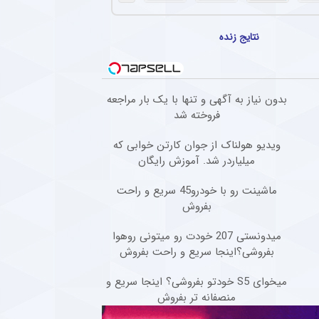
خبرساز شد + سند جنجالی
شنبه ۱۷ شهریور ۱۴۰۳ | ۱۲:۳۶
نتایج زنده
سورپرایز ناهید کیانی برای هواداران
پرسپولیس با چاشنی کری برای استقلال +
سند
جمعه ۱۶ شهریور ۱۴۰۳ | ۱۷:۳۷
بدون نیاز به آگهی و تنها با یک بار مراجعه
فروخته شد
طعنه سنگین نایب قهرمان پاراالمپیک
ویدیو هولناک از جوان کارتن خوابی که
به درخواست جنجالی مبینا نعمت زاده +
سند
میلیاردر شد. آموزش رایگان
چهارشنبه ۱۴ شهریور ۱۴۰۳ | ۱۵:۵۳
ماشینت رو با خودرو45 سریع و راحت
بفروش
میدونستی 207 خودت رو میتونی روهوا
بفروشی؟اینجا سریع و راحت بفروش
میخوای S5 خودتو بفروشی؟ اینجا سریع و
منصفانه تر بفروش