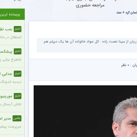
مراجعه حضوری
کسان کرد + سند
پربیننده ترین
بمب نقل 
اخبار
استقلال در حال
ان از مبینا نعمت زاده : کل سواد خانواده آن ها یک دیپلم هم
پیشکسوت مح
اخبار
شاهرخ بیانی پی
ران :
۰ نظر
جدایی ا
اخبار
دیدیه اندونگ ه
مورینیو ش
اخبار
تلاش آرسنال برای
مدیر اس
عکس
سرپرست پیشین 