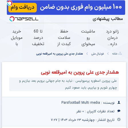
مطالب پیشنهادی
زانو درد
ماشینت
حفظ
تا 60
خرید
درمان
رو
سلامت
درصد
موبایل
داره…
میخوای
کبدت از
تخفیف
با
چرا
بفروشی
نون
محصولات
اسنپ
خانه
فوتبال ملی
هشدار جدی علی پروین به امیرقلعه نویی
هنوز
؟ اینجا
شب
جین
پی |
داری
با
واجبتره!
وست +
در ۴
بهش
خودرو45
خرید در 4
قسط
هشدار جدی علی پروین به امیرقلعه نویی
ظلم
یکروزه
قسط
بدون
علی پروین اسطوره پرسپولیس : نباید به جام جهانی برویم بعد ببازیم و
می‌کنی؟
بفروش
سود و
کارمزد!
چهارم شویم و بیاییم، باید صعود کنیم
نویسنده : Parsfootball Multi media
تعداد نظرات کاربران :
۰ نظر
تاریخ انتشار : چهارشنبه ۲۳ خرداد ۱۴۰۳ | ۷:۲۷