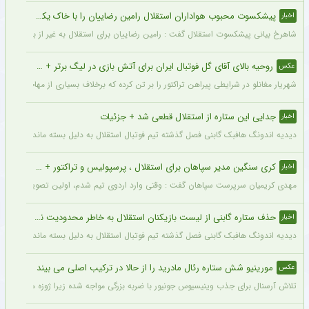
پیشکسوت محبوب هواداران استقلال رامین رضاییان را با خاک یکسان کرد + جزئیات
اخبار
شاهرخ بیانی پیشکسوت استقلال گفت : رامین رضاییان برای استقلال به غیر از بازار گرمی ک
روحیه بالای آقای گل فوتبال ایران برای آتش بازی در لیگ برتر + عکس
عکس
شهریار مغانلو در شرایطی پیراهن تراکتور را بر تن کرده که برخلاف بسیاری از مهاجمان نامدا
جدایی این ستاره از استقلال قطعی شد + جزئیات
اخبار
دیدیه اندونگ هافبک گابنی فصل گذشته تیم فوتبال استقلال به دلیل بسته ماندن پنجره نقل
کری سنگین مدیر سپاهان برای استقلال ، پرسپولیس و تراکتور + جزئیات
اخبار
مهدی کریمیان سرپرست سپاهان گفت : وقتی وارد اردوی تیم شدم، اولین تصویری که در ذهنم
حذف ستاره گابنی از لیست بازیکنان استقلال به خاطر محدودیت نقل‌وانتقالاتی
اخبار
دیدیه اندونگ هافبک گابنی فصل گذشته تیم فوتبال استقلال به دلیل بسته ماندن پنجره نقل
مورینیو شش ستاره رئال مادرید را از حالا در ترکیب اصلی می بیند
عکس
تلاش آرسنال برای جذب وینیسیوس جونیور با ضربه بزرگی مواجه شده زیرا ژوزه مورینیو او را یک بازیکن 