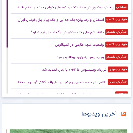
روحانی بوکسور: در میانه انتخابی تیم ملی خوابی دیدم و آمدم طلبه شدم!
خبرانلاین
استقلال و رضاییان؛ یک جدایی و یک پیام برای فوتبال ایران
خبرگزاری دانشجو
منتقد تیم ملی که خودش در لیگ امسال تیم ندارد!
خبرگزاری دانشجو
وضعیت مبهم طارمی در المپیاکوس
خبرگزاری دانشجو
وینیسیوس به رکورد رونالدو رسید
خبرگزاری دانشجو
قرارداد وینیسیوس تا ۲۰۳۲ با رئال‌ تمدید شد
خبرگزاری میزان
ناکامی در خانه، تصمیمی جنجالی؛ علی‌اف: کشتی‌گیران با اضافه‌وزن از تیم ملی اخراج می‌شوند!
خبرگزاری میزان
محبوب‌ترین صفحه اینستاگرام ورزشکاران مرد در اختیار چه کسی است؟
خبرانلاین
رستمیان: هدفم تثبیت جایگاهم در جمع برترین‌های جهان است/ برای درخشش در هر دو ماده آماده می‌شوم
خبرگزاری میزان
آخرین ویدیوها
رئیس فدراسیون بدمینتون: قول مدال نمی‌دهم، اما امیدوارم در ناگویا و داکار اتفاقات خوبی بیفتد/ هدف اصلی ما کسب سهمیه المپیک لس‌آنجلس است
خبرگزاری میزان
الکس نوری به مک‌دونالد روی آورد!
خبرانلاین