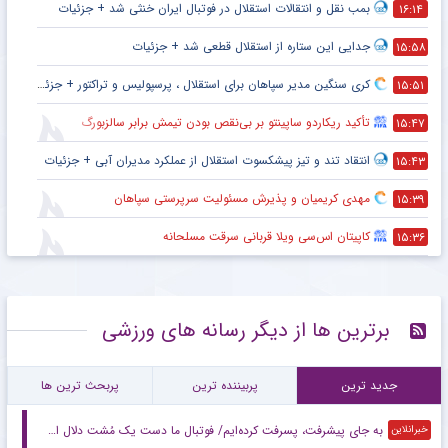
بمب نقل و انتقالات استقلال در فوتبال ایران خنثی شد + جزئیات
۱۶:۱۴
جدایی این ستاره از استقلال قطعی شد + جزئیات
۱۵:۵۸
کری سنگین مدیر سپاهان برای استقلال ، پرسپولیس و تراکتور + جزئیات
۱۵:۵۱
تأکید ریکاردو ساپینتو بر بی‌نقص بودن تیمش برابر سالزبورگ
۱۵:۴۷
انتقاد تند و تیز پیشکسوت استقلال از عملکرد مدیران آبی + جزئیات
۱۵:۴۳
مهدی کریمیان و پذیرش مسئولیت سرپرستی سپاهان
۱۵:۳۹
کاپیتان اس‌سی ویلا قربانی سرقت مسلحانه
۱۵:۳۶
برترین ها از دیگر رسانه های ورزشی
جدید ترین
پربیننده ترین
پربحث ترین ها
به جای پیشرفت، پسرفت کرده‌ایم/ فوتبال ما دست یک مُشت دلال است
خبرانلاین