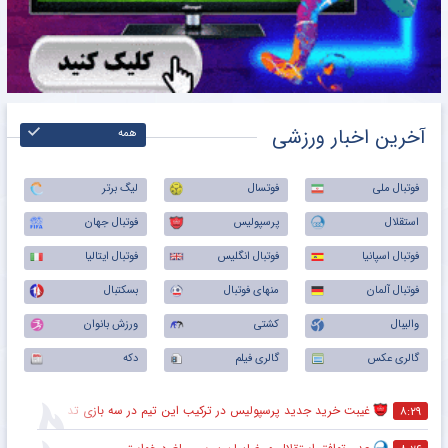
آخرین اخبار ورزشی
همه
فوتبال ملی
فوتسال
لیگ برتر
استقلال
پرسپولیس
فوتبال جهان
فوتبال اسپانیا
فوتبال انگلیس
فوتبال ایتالیا
فوتبال آلمان
منهای فوتبال
بسکتبال
والیبال
کشتی
ورزش بانوان
گالری عکس
گالری فیلم
دکه
غیبت خرید جدید پرسپولیس در ترکیب این تیم در سه بازی تدارکاتی
۸:۲۹