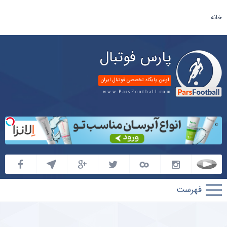
خانه
پارس فوتبال
اولین پایگاه تخصصی فوتبال ایران
www.ParsFootball.com
پارس
فوتبال