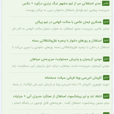
مدیر استقلالی سر از تیم مشهور لیگ برتری درآورد + عکس
عکس
سرپرست پیشین تیم فوتبال استقلال به‌عنوان مربی به پیکان پیوست.
همکاری ایمان عالمی با ساکت الهامی در تیم پیکان
اخبار
ایمان عالمی، سرپرست سابق استقلال، به عنوان دستیار ساکت الهامی به کادر فنی پیکان پ
استقلال و روزهای دشوار با پنجره نقل‌وانتقالاتی بسته
اخبار
استقلال در حالی با پنجره نقل‌وانتقالاتی بسته روزهای دشواری را سپری می‌کند که در همی
مهدی کریمیان و پذیرش مسئولیت سرپرستی سپاهان
اخبار
مهدی کریمیان، سرپرست جدید سپاهان، درباره دلیل پذیرش این مسئولیت، رابطه قدیمی خو
کاپیتان اس‌سی ویلا قربانی سرقت مسلحانه
اخبار
دیوید اوووری، کاپیتان ۲۷ ساله اس‌سی ویلا و بازیکن تیم ملی اوگاندا، در حمله سارقان در نزدیکی خانه‌اش در کامپالا جان خود را از دست داد.
انتقاد تند و تیز پیشکسوت استقلال از عملکرد مدیران آبی + جزئیات
اخبار
میثم منیعی پیشکسوت استقلال گفت : هزینه‌های قابل توجهی در باشگاه انجام شده، اما این