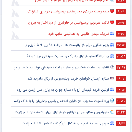
عدم توافق استقلال و رضاییان بر سر مبلغ درخواستی
۸:۲۶
مصدومیت بازیکن مجارستانی پرسپولیس در بازی تدارکاتی
۸:۲۳
تأکید سرمربی پرسپولیس بر جلوگیری از درز اخبار به بیرون
۸:۲۱
تبریک مهدی طارمی به هم‌تیمی سابق خود
۷:۳۰
رژیم غذایی برای فوتبالیست ها | برنامه غذایی + ۵ انرژی زا
۲۳:۱۳
چرا باشگاه‌های فوتبال به یک وب‌سایت حرفه‌ای نیاز دارند؟
۲۲:۵۸
نقش وب‌سایت شخصی و سئو در آینده حرفه‌ای فوتبالیست‌ها و مربیان
۲۲:۴۹
ستاره آرسنال خواهان خرید وینیسیوس از رئال مادرید شد
۱۸:۱۷
اولین خرید قهرمان اروپا ؛ ستاره جوان به پاری سن ژرمن می رود
۱۸:۰۶
پیشکسوت محبوب هواداران استقلال رامین رضاییان را با خاک یکسان کرد + جزئیات
۱۶:۵۰
ماجراجویی ستاره جوان تراکتور در فوتبال ایران ادامه دارد + جزئیات
۱۶:۴۴
سرمربی جدید تیم ملی فوتبال اروگوئه مشخص شد + جزئیات
۱۶:۳۲