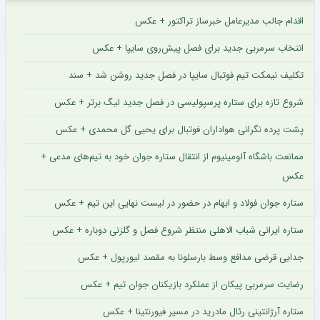
اقدام جالب مدیرعامل خبرساز تراکتور + عکس
انتخاب سرمربی جدید برای فصل پیش‌روی سایپا + عکس
تکلیف نیمکت تیم فوتبال سایپا در فصل جدید روشن شد + سند
شروع تازه برای ستاره پرسپولیسی در فصل جدید لیگ برتر + عکس
پشت پرده نگرانی هواداران فوتبال برای یحیی گل محمدی + عکس
ممانعت باشگاه آلومینیوم از انتقال ستاره جوان خود به تیم‌های مدعی +
عکس
ستاره جوان فولاد و ابهام در حضور در لیست نهایی این تیم + عکس
ستاره ایرانی شباب الاهلی منتظر شروع فصل و گلزنی دوباره + عکس
جدایی قرضی مدافع وسط بارسلونا به مقصد لیورپول + عکس
رضایت سرمربی پیکان از عملکرد بازیکنان جوان تیم + عکس
ستاره آرژانتینی رئال مادرید در مسیر فیورنتینا + عکس