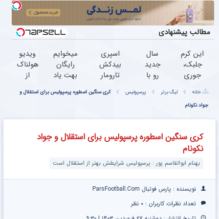
مطالب پیشنهادی
این کرم
سال
اسپری
میخوایم
ویدیو
جلبک،
جدید
بیدکش
رایگان
هولناک
جوری
رو با
تارومار
بهت یاد
از
چروکاتو
یه کبد
با
بدیم
جوان
خانه
لیگ برتر
پرسپولیس
کری سنگین اسطوره پرسپولیس برای استقلال و
صاف
سرحال
اثرفوری
چجوری
کارتن
جواد نکونام
میکنه
شروع
،
پولدارشی!
خوابی
که انگار
کن!55%
محافظ
باور
که
بوتاکس
تخفیف
لباس
نداری
میلیاردر
کری سنگین اسطوره پرسپولیس برای استقلال و جواد
کردی!
تا
در
امتحانش
شد.
نکونام
(تخفیف
امشب
مقابل
مجانیه
آموزش
ویژه)
بید
رایگان
بهنام ابوالقاسم پور : پرسپولیس شرایطش بهتر از استقلال است
نویسنده : پارس فوتبال ParsFootball.Com
تعداد نظرات کاربران :
۰ نظر
تاریخ انتشار : دوشنبه ۲۷ فروردین ۱۴۰۳ | ۹:۳۰