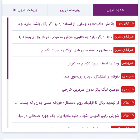
جدید ترین
پربیننده ترین
پربحث ترین ها
واکنش «اکرت» به جدایی از استانداردلیژ؛ اگر رئال باشد شاید جدشوم
خبرگزاری مهر
تاج: دیگر نباید به فناوری هوش مصنوعی در فوتبال بی‌توجه باشیم/ VAR در تمام بازی‌ها فعال خواهد بود
خبرگزاری میزان
نخستین جلسه مدیرعامل تراکتور با جواد نکونام
خبرگزاری میزان
ویدیو| لحظه ورود نکونام به تبریز
خبرورزشی
نکونام و استقلال، دوباره روبه‌روی هم!
خبرانلاین
سومین لیگ برتر بدون سرمربی خارجی
خبرانلاین
از تهدید رئال تا قرارداد روی دستمال؛ خورخه مسی پدری که پشت افسانه لیونل مسی ایستاد
خبرورزشی
شورش رفیق قدیمی نکونام علیه مافیا؛ پای یک چهره جنجالی در میان است!
خبرورزشی
اشلوت از قهرمان لیورپول تا بحران بی‌تیمی
خبرگزاری دانشجو