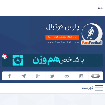
خانه
پارس فوتبال
اولین پایگاه تخصصی فوتبال ایران
www.ParsFootball.com
پارس
فوتبال