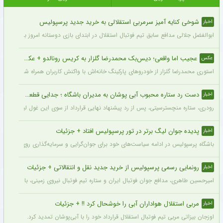
شوخی کنایه آمیز سرمربی استقلالی به خرید جدید پرسپولیس
اخبار
ابوالفضل جلالی مدافع سابق تیم فوتبال استقلال در ابتدای بازی دوستانه امروز با آلومینی
عجیب اما واقعی؛ دیس‌بک محمدرضا گلزار به کریس رونالدو + عکس
عکس
استوری محمدرضا گلزار از خودروهای پارکینگ خانه‌اش با واکنش کاربران همراه شده و برخی 
دست رد ستاره محبوب آبی پوشان به مدیران باشگاه ؛ جدایی قطعی است !
اخبار
رودری، ستاره منچسترسیتی، پس از رد پیشنهاد نهایی قرارداد از سوی این غول لیگ برتری،
پدیده جوان لیگ برتر در تور پرسپولیس افتاد + جزئیات
اخبار
باشگاه پرسپولیس در ادامه سیاست‌های خود برای جوان‌گرایی و سرمایه‌گذاری روی استعدادهای آینده فوتبال ایران، ک
رونمایی رسمی پرسپولیس از خرید جدید نقل و انتقالاتی + جزئیات
اخبار
امیرحسین طاهری، مدافع جوان فوتبال ایران و ستاره تیم فوتبال نیروی زمینی، با قرارداد
مربی استقلال هواداران آبی را خوشحال کرد !! + جزئیات
اخبار
اوزجان بیزاتی مربی تیم فوتبال استقلال قرارداد خود را با آبی‌پوشان تمدید کرد.