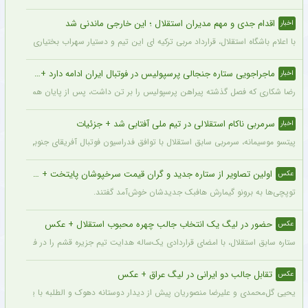
اقدام جدی و مهم مدیران استقلال ؛ این خارجی ماندنی شد
اخبار
با اعلام باشگاه استقلال، قرارداد مربی ترکیه ای این تیم و دستیار سهراب بختیاری زاده تمد
ماجراجویی ستاره جنجالی پرسپولیس در فوتبال ایران ادامه دارد + جزئیات
اخبار
رضا شکاری که فصل گذشته پیراهن پرسپولیس را بر تن داشت، پس از پایان همکاری با این
سرمربی ناکام استقلالی در تیم ملی آفتابی شد + جزئیات
اخبار
پیتسو موسیمانه، سرمربی سابق استقلال با توافق فدراسیون فوتبال آفریقای جنوبی به‌عنو
اولین تصاویر از ستاره جدید و گران قیمت سرخپوشان پایتخت + عکس
عکس
توپچی‌ها به برونو گیمارش هافبک جدیدشان خوش‌آمد گفتند.
حضور در لیگ یک انتخاب جالب چهره محبوب استقلال + عکس
عکس
ستاره سابق استقلال، با امضای قراردادی یک‌ساله هدایت تیم جزیره قشم را در فصل جدید 
تقابل جالب دو ایرانی در لیگ عراق + عکس
عکس
یحیی گل‌محمدی و علیرضا منصوریان پیش از دیدار دوستانه دهوک و الطلبه با یکدیگر دیدار