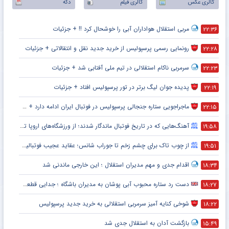
گالری عکس
گالری فیلم
دکه
مربی استقلال هواداران آبی را خوشحال کرد !! + جزئیات
۲۲:۳۶
رونمایی رسمی پرسپولیس از خرید جدید نقل و انتقالاتی + جزئیات
۲۲:۲۸
سرمربی ناکام استقلالی در تیم ملی آفتابی شد + جزئیات
۲۲:۲۳
پدیده جوان لیگ برتر در تور پرسپولیس افتاد + جزئیات
۲۲:۱۹
ماجراجویی ستاره جنجالی پرسپولیس در فوتبال ایران ادامه دارد + جزئیات
۲۲:۱۵
آهنگ‌هایی که در تاریخ فوتبال ماندگار شدند؛ از ورزشگاه‌های اروپا تا جام جهانی
۱۹:۵۸
از چوب تاک برای چشم زخم تا جوراب شانس؛ عقاید عجیب فوتبالیست‌ها!
۱۹:۵۱
اقدام جدی و مهم مدیران استقلال ؛ این خارجی ماندنی شد
۱۸:۳۴
دست رد ستاره محبوب آبی پوشان به مدیران باشگاه ؛ جدایی قطعی است !
۱۸:۲۷
شوخی کنایه آمیز سرمربی استقلالی به خرید جدید پرسپولیس
۱۸:۲۲
بازگشت آدان به استقلال جدی شد
۱۵:۴۹