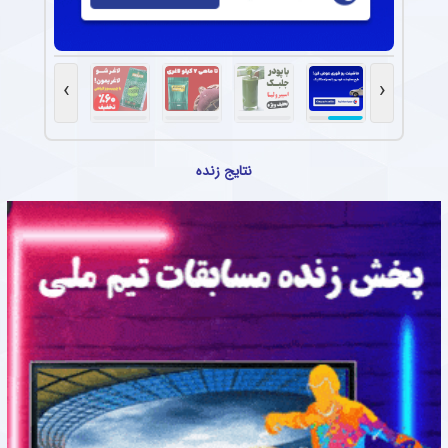
›
‹
نتایج زنده