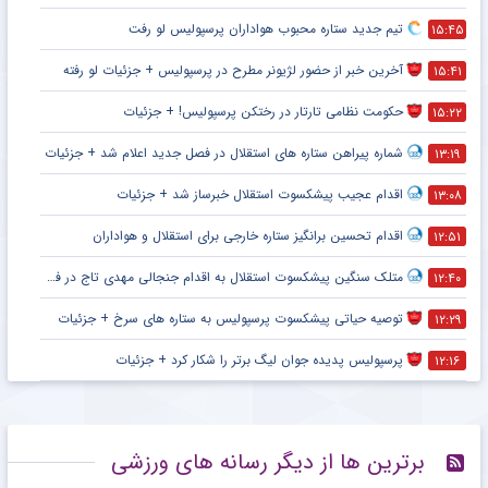
تیم جدید ستاره محبوب هواداران پرسپولیس لو رفت
۱۵:۴۵
آخرین خبر از حضور لژیونر مطرح در پرسپولیس + جزئیات لو رفته
۱۵:۴۱
حکومت نظامی تارتار در رختکن پرسپولیس! + جزئیات
۱۵:۲۲
شماره پیراهن ستاره های استقلال در فصل جدید اعلام شد + جزئیات
۱۳:۱۹
اقدام عجیب پیشکسوت استقلال خبرساز شد + جزئیات
۱۳:۰۸
اقدام تحسین برانگیز ستاره خارجی برای استقلال و هواداران
۱۲:۵۱
متلک سنگین پیشکسوت استقلال به اقدام جنجالی مهدی تاج در فدراسیون فوتبال
۱۲:۴۰
توصیه حیاتی پیشکسوت پرسپولیس به ستاره های سرخ + جزئیات
۱۲:۲۹
پرسپولیس پدیده جوان لیگ برتر را شکار کرد + جزئیات
۱۲:۱۶
برترین ها از دیگر رسانه های ورزشی