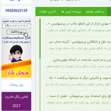
09203623129
بر اساس توصیه
پربحث ترین ها
آخرین نظرات
مهدی تارتار از این اتفاق جالب در پرسپولیس + عکس
انی پرسپولیس، کار دشواری برای قرار گرفتن در ترکیب ثابت این تیم خواهند داشت.
د نقل و انتقالاتی پرسپولیس ؛ گزینه جذاب سرخپوش می شود؟
یس به توافق نهایی برای جذب یک ستاره جوان رسید.
س و دو خرید بلندمدت در آستانه نهایی‌سازی
ید جدید (یک مدافع و یک مهاجم) را با قراردادهای بلندمدت نهایی کرده و امروز قرارداد آنها
حبوب و تکنیکی دیگر به بارسلونا برنگشت + عکس
پنل پیامک
مدافع پرتغالی الهلال، سرانجام پس از حدود یک ماه دوری، به باشگاه عربستانی بازگشت.
خ برای استعداد برتر سرخپوشان ؛ فصل از دست رفت ؟ + عکس
لباس رئال مادرید
ن آرسنال تنها چند روز مانده به آغاز فصل جدید فوتبال انگلیس، دچار مصدومیتی بسیار تلخ و
2027