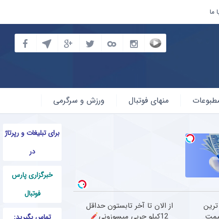
 ما
طبوعات
منهای فوتبال
ورزش و سرگرمی
برای تبلیغات و رپرتاژ
در
خبرگزاری پارس
فوتبال
ترین
از الان تا آخر تابستون حداقل
یمت
12کیلو چربی میسوزونی
تماس بگیرید: