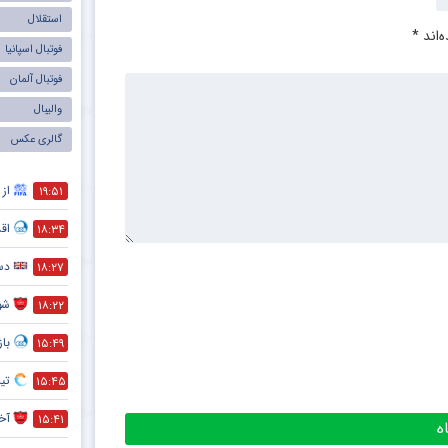
استقلال
‌اند
*
فوتبال اسپانیا
فوتبال آلمان
والیبال
گالری عکس
از 
۱۹:۵۱
اق
۱۸:۳۴
دست
۱۸:۲۷
شو
۱۸:۲۲
با
۱۵:۴۹
تی
۱۵:۴۵
آخر
۱۵:۴۱