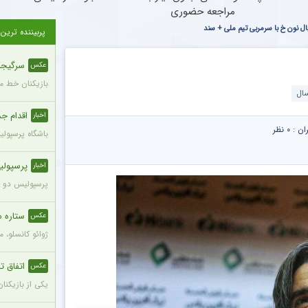
مراجعه حضوری
 نون خ با سرمربی تیم ملی + سند
پربیننده ترین
سرگیجه 
عکس
بازیکنان خط می
سال
اقدام جدی
اخبار
ران :
۰ نظر
باشگاه پرسپول
پرسپولی
اخبار
پرسپولیس دو خر
ستاره م
عکس
ژوائو کانسلو، 
اتفاق تل
عکس
یکی از بازیکنا