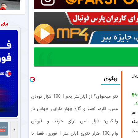
رقابت س
اخبار
بازیکنان خط می
تلاش پر
برای
اخبار
پرسپولیس همچن
اعلام تیم 
اخبار
00:26
مرتضی پورعلی‌گ
متلک سنگین
اخبار
00:32
یال
علی چینی پیشکس
وبگردی
رنج
تتر میخوای؟ از آبان‌تتر بخر | 100 هزار تومان
هم جایزه بگیر
د.
00:33
مس، نقره، نفت و گاز؛ چهار دارایی جهانی در
 هر
یک سبد
والکس: بازار امن برای خرید و فروش
نکه
دارایی‌های دیجیتال
‹
است
00:59
وام 100 هزار تتری آبان تتر | فوری، فقط با