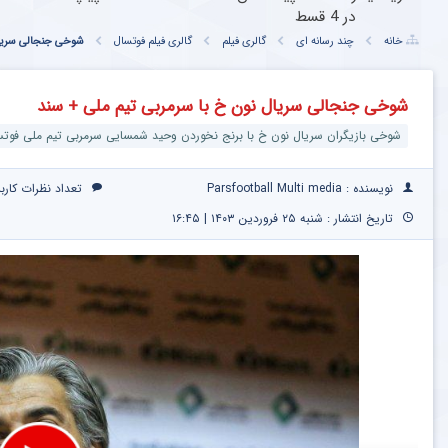
در 4 قسط
خانه
چند رسانه ای
گالری فیلم
گالری فیلم فوتسال
شوخی جنجالی سریال
شوخی جنجالی سریال نون خ با سرمربی تیم ملی + سند
شوخی بازیگران سریال نون خ با برنج نخوردن وحید شمسایی سرمربی تیم ملی فوت
نویسنده : Parsfootball Multi media
تعداد نظرات کارب
تاریخ انتشار : شنبه ۲۵ فروردین ۱۴۰۳ | ۱۶:۴۵