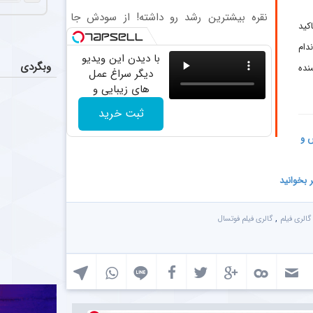
احراز هویت
نقره بیشترین رشد رو داشته! از سودش جا
کید
نمون
دام
1:57
با دیدن این ویدیو
وبگردی
نده
دیگر سراغ عمل
های زیبایی و
بوتاکس نمی روید
ثبت خرید
2:37
س و
ر بخوانید
,
گالری فیلم
گالری فیلم فوتسال