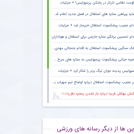
ومت نظامی تارتار در رختکن پرسپولیس! + جزئیات
ره پیراهن ستاره های استقلال در فصل جدید اعلام شد + جزئیات
دام عجیب پیشکسوت استقلال خبرساز شد + جزئیات
دام تحسین برانگیز ستاره خارجی برای استقلال و هواداران
ک سنگین پیشکسوت استقلال به اقدام جنجالی مهدی تاج در فدراسیون فوتبال
صیه حیاتی پیشکسوت پرسپولیس به ستاره های سرخ + جزئیات
سپولیس پدیده جوان لیگ برتر را شکار کرد + جزئیات
 عجیب پیشکسوت استقلال درباره اوضاع تیم سهراب بختیاری زاده + جزئیات
نش بهتاش فریبا درباره باز نشدن پنجره نقل‌وانتقالات استقلال
قال ستاره محبوب هواداران مس رفسنجان به فجر سپاسی شیراز
یتان سابق ذوب‌آهن در آستانه پیوستن به فجرسپاسی شیراز
ین ها از دیگر رسانه های ورزشی
بت دروازه‌بان محبوب تراکتور با علیرضا بیرانوند