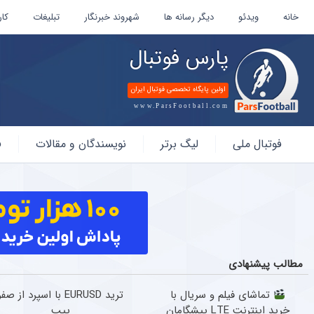
خانه
ویدئو
دیگر رسانه ها
شهروند خبرنگار
تبلیغات
کار
پارس فوتبال
اولین پایگاه تخصصی فوتبال ایران
www.ParsFootball.com
پارس
فوتبال ملی
لیگ برتر
نویسندگان و مقالات
ف
فوتبال
مطالب پیشنهادی
تماشای فیلم و سریال با
ترید EURUSD با اسپرد از صفر
خرید اینترنت LTE پیشگامان
پیپ