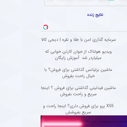
پیش بینی جالب ستاره مطرح از آینده
تیم ملی ایران + سند
نتایج زنده
دوشنبه ۲۶ آبان ۱۴۰۴ | ۱۴:۲۷
مقایسه جالب تیم ملی ایران با لیورپول
سرمایه گذاری امن با طلا و نقره | دیجی کالا
توسط قلعه نویی + سند
جمعه ۲۳ آبان ۱۴۰۴ | ۸:۰۰
ویدیو هولناک از جوان کارتن خوابی که
میلیاردر شد. آموزش رایگان
ماشین برلیانس گذاشتی برای فروش؟ با
خیال راحت بفروش
ماشین فیدلیتی گذاشتی برای فروش ؟ اینجا
سریع و راحت بفروش
X55 پرو برای فروش داری؟ اینجا راحت و
سریع بفروشش