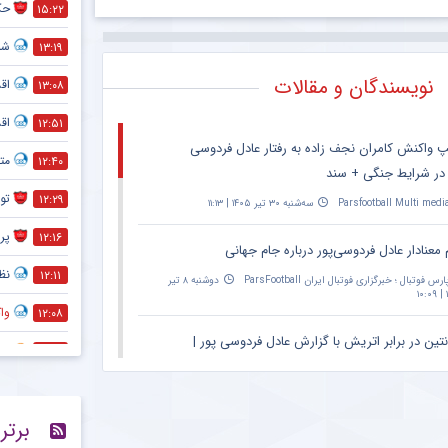
حک
۱۵:۲۲
شما
۱۳:۱۹
نویسندگان و مقالات
اق
۱۳:۰۸
اق
۱۲:۵۱
پ واکنش کامران نجف زاده به رفتار عادل فردوسی
متل
۱۲:۴۰
 در شرایط جنگی + سند
تو
۱۲:۲۹
Parsfootball Multi medi
سه‌شنبه ۳۰ تیر ۱۴۰۵ | ۱۱:۱۳
پر
۱۲:۱۶
 معنادار عادل فردوسی‌پور درباره جام جهانی
نظر
۱۲:۱۱
ارس فوتبال ؛ خبرگزاری فوتبال ایران ParsFootball
دوشنبه ۸ تیر
۱
واک
۱۲:۰۸
نتین در برابر اتریش با گزارش عادل فردوسی پور |
انت
۱۲:۰۴
۲۰:۳۰ – پخش زنده در اپارات اسپرت
کاپ
۱۱:۵۹
Parsfootball Multi medi
دوشنبه ۱ تیر ۱۴۰۵ | ۱۴:۳۱
برتر
رقا
۱۱:۵۵
ان ویژه مراسم حمید علیدوستی؛ عادل فردوسی‌پور