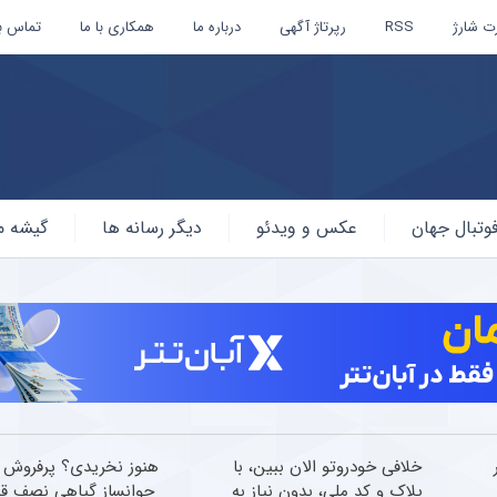
ت شارژ
RSS
رپرتاژ آگهی
درباره ما
همکاری با ما
تماس با
وتبال جهان
عکس و ویدئو
دیگر رسانه ها
گیشه م
خلافی خودروتو الان ببین، با
هنوز نخریدی؟ پرفروش 
پلاک و کد ملی، بدون نیاز به
جوانساز گیاهی نصف ق