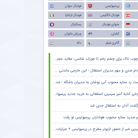
پرسپولیس
فوتبال جهان
فوتبال انگلیس
فوتبال ایتالیا
منهای فوتبال
بسکتبال
کشتی
ورزش بانوان
گالری فیلم
دکه
چوب تاک برای چشم زخم تا جوراب شانس؛ عقاید عجیب فوتبالیست‌ها!
دام جدی و مهم مدیران استقلال ؛ این خارجی ماندنی شد
 رد ستاره محبوب آبی پوشان به مدیران باشگاه ؛ جدایی قطعی است !
خی کنایه آمیز سرمربی استقلالی به خرید جدید پرسپولیس
زگشت آدان به استقلال جدی شد
م جدید ستاره محبوب هواداران پرسپولیس لو رفت
ین خبر از حضور لژیونر مطرح در پرسپولیس + جزئیات لو رفته