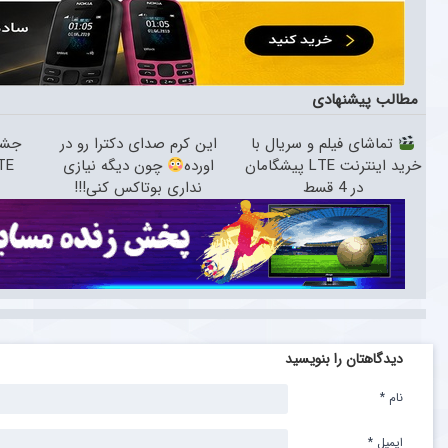
مطالب پیشنهادی
تماشای فیلم و سریال با
این کرم صدای دکترا رو در
جشن
خرید اینترنت LTE پیشگامان
اورده
چون دیگه نیازی
TE
در 4 قسط
نداری بوتاکس کنی!!!
دیدگاهتان را بنویسید
نام
*
ایمیل
*