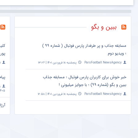
ببین و بگو
مسابقه جذاب و پر طرفدار پارس فوتبال ( شماره ۹۹ )
کلی
؛ ویدیو دوم
پور
ParsFootball NewsAgency
پنجشنبه ۱۸ فروردین ۱۴۰۱ | ۱۳:۲۶
a
خبر خوش برای کاربران پارس فوتبال ؛ مسابقه جذاب
پیام
ببین و بگو (شماره ۹۹) ؛ با جوایز میلیونی !
پ
۴۰۵ | ۱۰:۰۹
ParsFootball NewsAgency
پنجشنبه ۱۸ فروردین ۱۴۰۱ | ۱۲:۵۸
آرژا
امشب ساعت 
a
مهم