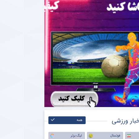
بار ورزشی
همه
فوتسال
لیگ برتر