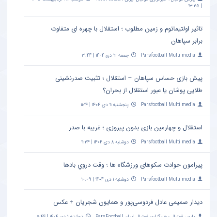
| ۱۳:۲۵
تاثیر اولتیماتوم و زمین مطلوب ؛ استقلال با چهره ای متفاوت
برابر سپاهان
Parsfootball Multi media
جمعه ۱۲ دی ۱۴۰۴ | ۲۱:۴۴
پیش بازی حساس سپاهان – استقلال ؛ تثبیت صدرنشینی
طلایی پوشان یا عبور استقلال از بحران؟
Parsfootball Multi media
پنجشنبه ۱۱ دی ۱۴۰۴ | ۱۱:۱۴
استقلال و چهارمین بازی بدون پیروزی ؛ غریبه با صدر
Parsfootball Multi media
دوشنبه ۸ دی ۱۴۰۴ | ۱۱:۲۴
پیرامون حوادث سکوهای ورزشگاه ها ؛ وقت درویِ بادها
Parsfootball Multi media
دوشنبه ۱ دی ۱۴۰۴ | ۱۰:۰۹
دیدار صمیمی عادل فردوسی‌پور و همایون شجریان + عکس
پارس فوتبال ؛ خبرگزاری فوتبال ایران ParsFootball
دوشنبه ۱ دی ۱۴۰۴ | ۷:۴۴