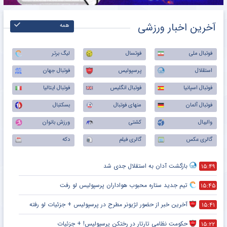
آخرین اخبار ورزشی
همه
فوتبال ملی
فوتسال
لیگ برتر
استقلال
پرسپولیس
فوتبال جهان
فوتبال اسپانیا
فوتبال انگلیس
فوتبال ایتالیا
فوتبال آلمان
منهای فوتبال
بسکتبال
والیبال
کشتی
ورزش بانوان
گالری عکس
گالری فیلم
دکه
بازگشت آدان به استقلال جدی شد
۱۵:۴۹
تیم جدید ستاره محبوب هواداران پرسپولیس لو رفت
۱۵:۴۵
آخرین خبر از حضور لژیونر مطرح در پرسپولیس + جزئیات لو رفته
۱۵:۴۱
حکومت نظامی تارتار در رختکن پرسپولیس! + جزئیات
۱۵:۲۲