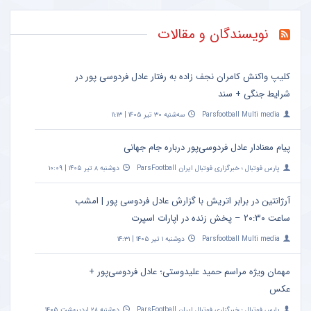
نویسندگان و مقالات
کلیپ واکنش کامران نجف زاده به رفتار عادل فردوسی پور در
شرایط جنگی + سند
Parsfootball Multi media
سه‌شنبه ۳۰ تیر ۱۴۰۵ | ۱۱:۱۳
پیام معنادار عادل فردوسی‌پور درباره جام جهانی
پارس فوتبال ؛ خبرگزاری فوتبال ایران ParsFootball
دوشنبه ۸ تیر ۱۴۰۵ | ۱۰:۰۹
آرژانتین در برابر اتریش با گزارش عادل فردوسی پور | امشب
ساعت ۲۰:۳۰ – پخش زنده در اپارات اسپرت
Parsfootball Multi media
دوشنبه ۱ تیر ۱۴۰۵ | ۱۴:۳۱
مهمان ویژه مراسم حمید علیدوستی؛ عادل فردوسی‌پور +
عکس
پارس فوتبال ؛ خبرگزاری فوتبال ایران ParsFootball
دوشنبه ۲۸ اردیبهشت ۱۴۰۵