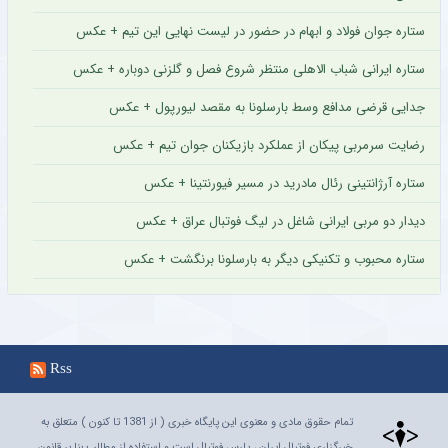
ستاره جوان فولاد و ابهام در حضور در لیست نهایی این تیم + عکس
ستاره ایرانی شباب الاهلی منتظر شروع فصل و گلزنی دوباره + عکس
جدایی قرضی مدافع وسط بارسلونا به مقصد لیورپول + عکس
رضایت سرمربی پیکان از عملکرد بازیکنان جوان تیم + عکس
ستاره آرژانتینی رئال مادرید در مسیر فیورنتینا + عکس
دیدار دو مربی ایرانی شاغل در لیگ فوتبال عراق + عکس
ستاره محبوب و تکنیکی دیگر به بارسلونا برنگشت + عکس
Rss
تمام حقوق مادی و معنوی این پایگاه خبری ( از 1381 تا کنون ) متعلق به
خبرگزاری فوتبال ایران ، پارس فوتبال است و استفاده از مطالب بنا بر قانون