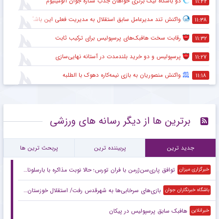
دو باشگاه لیگ برتری خواهان جذب ستاره جوان آلومینیوم
۱۱:۴۲
واکنش تند مدیرعامل سابق استقلال به مدیریت فعلی این باشگاه
۱۱:۳۸
رقابت سخت هافبک‌های پرسپولیس برای ترکیب ثابت
۱۱:۳۲
پرسپولیس و دو خرید بلندمدت در آستانه نهایی‌سازی
۱۱:۲۷
واکنش منصوریان به بازی نیمه‌کاره دهوک با الطلبه
۱۱:۱۸
برترین ها از دیگر رسانه های ورزشی
جدید ترین
پربیننده ترین
پربحث ترین ها
توافق پاری‌سن‌ژرمن با فران تورس؛ حالا نوبت مذاکره با بارسلوناست
خبرگزاری میزان
بازی‌های سرخابی‌ها به شهرقدس رفت/ استقلال خوزستان به تهران بازگشت
باشگاه خبرنگاران جوان
هافبک سابق پرسپولیس در پیکان
خبرانلاین