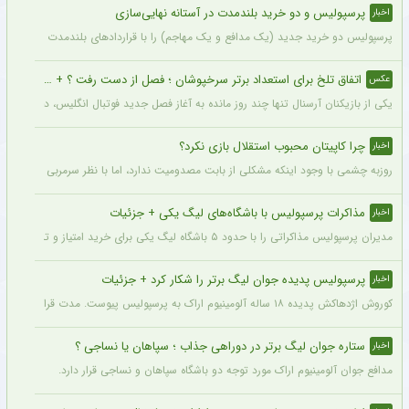
پرسپولیس و دو خرید بلندمدت در آستانه نهایی‌سازی
اخبار
پرسپولیس دو خرید جدید (یک مدافع و یک مهاجم) را با قراردادهای بلندمدت نهایی کرده و ا
اتفاق تلخ برای استعداد برتر سرخپوشان ؛ فصل از دست رفت ؟ + عکس
عکس
یکی از بازیکنان آرسنال تنها چند روز مانده به آغاز فصل جدید فوتبال انگلیس، دچار مصد
چرا کاپیتان محبوب استقلال بازی نکرد؟
اخبار
روزبه چشمی با وجود اینکه مشکلی از بابت مصدومیت ندارد، اما با نظر سرمربی استقلال در
مذاکرات پرسپولیس با باشگاه‌های لیگ یکی + جزئیات
اخبار
مدیران پرسپولیس مذاکراتی را با حدود ۵ باشگاه لیگ یکی برای خرید امتیاز و تشکیل تیم «ب» آغاز کرده‌اند.
پرسپولیس پدیده جوان لیگ برتر را شکار کرد + جزئیات
اخبار
کوروش اژدهاکش پدیده ۱۸ ساله آلومینیوم اراک به پرسپولیس پیوست. مدت قرارداد اژدهاکش با پرسپولیس به مدت ۴ سال است.
ستاره جوان لیگ برتر در دوراهی جذاب ؛ سپاهان یا نساجی ؟
اخبار
مدافع جوان آلومینیوم اراک مورد توجه دو باشگاه سپاهان و نساجی قرار دارد.