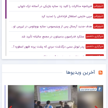
فنرباغچه مذاکرات را کلید زد؛ ستاره بلژیکی در آستانه ترک ناپولی
خبرورزشی
مربی خارجی استقلال قرادادش را تمدید کرد
خبرورزشی
هدف جدید آرسنال پس از وینیسیوس؛ ستاره یوونتوس در تیررس توپچی‌ها
خبرورزشی
عملکرد فدراسیون بدمینتون در مجمع سالیانه تأیید شد
خبرگزاری دانشجو
پدر لیونل مسی درگذشت؛ مردی که پشت پرده ظهور اسطوره آرژانتینی ایستاد
خبرگزاری دانشجو
رکوردشکنی ژاپنی‌ها در لیگ برتر انگلیس
خبرگزاری دانشجو
تصمیم‌گیری برای آینده والیبال آسیا در مجمع بانکوک
خبرگزاری مهر
آخرین ویدیوها
اینفانتینو به «سوءاستفاده آشکار از قدرت» متهم شد
خبرگزاری ایلنا
افشای نقشه ترور مسی و رونالدو در آمریکا
خبرانلاین
تمجید ویژه اینفانتینو از پدیده ۱۹ ساله بارسلونا
خبرورزشی
مسئولیت سنگین خرید جدید پرسپولیس
خبرورزشی