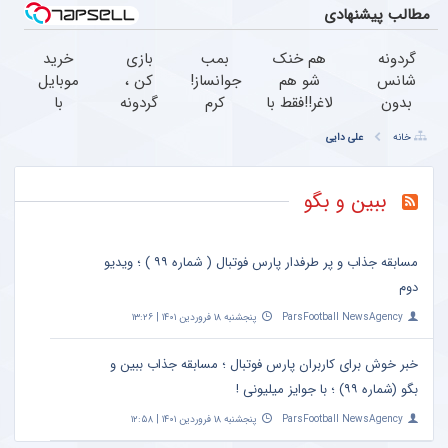
مطالب پیشنهادی
گردونه
هم خنک
بمب
بازی
خرید
شانس
شو هم
جوانساز!
کن ،
موبایل
بدون
لاغر!!فقط با
کرم
گردونه
با
پوچ از
پودر جلبک
بوتاکس
بچرخون
اسنپ
خانه
علی دایی
PS5 تا
سبز(فروش
جلبک
، 1000
پی |
آیفون17
ویژه فقط
اسپیرولینا50%تخفیف
دلار
در ۴
و بیت
امروز)کلیک
جایزه
قسط
ببین و بگو
کوین
کن
ببر
بدون
سود و
کارمزد!
مسابقه جذاب و پر طرفدار پارس فوتبال ( شماره ۹۹ ) ؛ ویدیو
دوم
ParsFootball NewsAgency
پنجشنبه ۱۸ فروردین ۱۴۰۱ | ۱۳:۲۶
خبر خوش برای کاربران پارس فوتبال ؛ مسابقه جذاب ببین و
بگو (شماره ۹۹) ؛ با جوایز میلیونی !
ParsFootball NewsAgency
پنجشنبه ۱۸ فروردین ۱۴۰۱ | ۱۲:۵۸