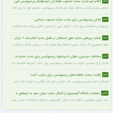
اعلام تیم جدید ستاره محبوب هواداران تیم فوتبال پرسپولیس طی ۴۸ ساعت آینده
اخبار
مرتضی پورعلی‌گنجی مدافع سابق تیم فوتبال پرسپولیس تصمیم خود را برای ادامه فوتبال د
تلاش پرسپولیس برای جذب ستاره محبوب نساجی
اخبار
پرسپولیس همچنان برای جذب دانیال ایری از نساجی تلاش می‌کند، اما مخالفت نساجی 
شماره پیراهن ستاره های استقلال در فصل جدید اعلام شد + جزئیات
اخبار
طبق تصاویری که رسانه رسمی استقلالی‌ها منتشر کرده، می‌توان شماره بازیکنان این تیم ر
مخالفت سرمربی ملوان با پیشنهاد پرسپولیس برای جذب ستاره محبوبش
اخبار
مازیار زارع، سرمربی ملوان، با پیشنهاد پرسپولیس برای جذب امیررضا افسرده، مدافع این ت
رقابت سخت هافبک‌های پرسپولیس برای ترکیب ثابت
اخبار
بازیکنان خط میانی پرسپولیس، کار دشواری برای قرار گرفتن در ترکیب ثابت این تیم خواه
ممانعت باشگاه آلومینیوم از انتقال ستاره جوان خود به تیم‌های مدعی + عکس
عکس
سید مهدی مهدوی، مدافع راست جوان آلومینیوم، با وجود درخواست رسمی پرسپولیس، سپاهان 