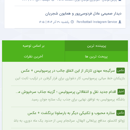
دیدار صمیمی عادل فردوسی‌پور و همایون شجریان
Parsfootball Instagram Service
یکشنبه ۳۰ آذر ۱۴۰۴ | ۱۶:۱۵
پربیننده ترین
بر اساس توصیه
پربحث ترین ها
آخرین نظرات
سرگیجه مهدی تارتار از این اتفاق جالب در پرسپولیس + عکس
عکس
بازیکنان خط میانی پرسپولیس، کار دشواری برای قرار گرفتن در ترکیب ثابت این تیم خواه
اقدام جدید نقل و انتقالاتی پرسپولیس ؛ گزینه جذاب سرخپوش می شود؟
اخبار
باشگاه پرسپولیس به توافق نهایی برای جذب یک ستاره جوان رسید.
ستاره محبوب و تکنیکی دیگر به بارسلونا برنگشت + عکس
عکس
ژوائو کانسلو، مدافع پرتغالی الهلال، سرانجام پس از حدود یک ماه دوری، به باشگاه عربست