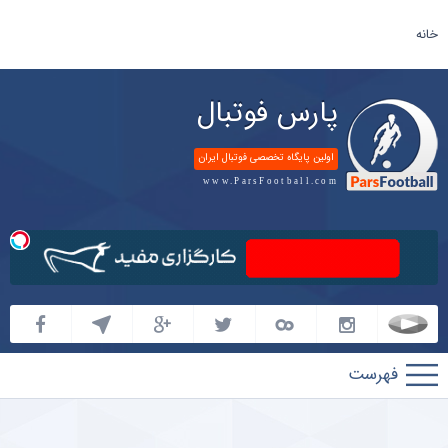
خانه
پارس فوتبال
اولین پایگاه تخصصی فوتبال ایران
www.ParsFootball.com
پارس
فوتبال