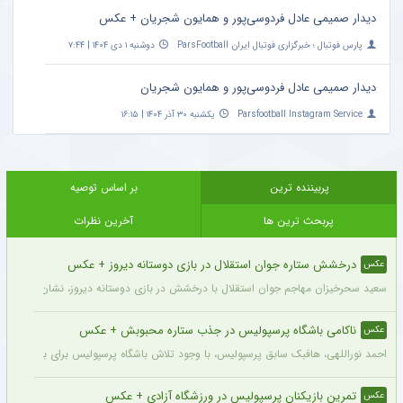
دیدار صمیمی عادل فردوسی‌پور و همایون شجریان + عکس
پارس فوتبال ؛ خبرگزاری فوتبال ایران ParsFootball
دوشنبه ۱ دی ۱۴۰۴ | ۷:۴۴
دیدار صمیمی عادل فردوسی‌پور و همایون شجریان
Parsfootball Instagram Service
یکشنبه ۳۰ آذر ۱۴۰۴ | ۱۶:۱۵
پربیننده ترین
بر اساس توصیه
پربحث ترین ها
آخرین نظرات
درخشش ستاره جوان استقلال در بازی دوستانه دیروز + عکس
عکس
سعید سحرخیزان مهاجم جوان استقلال با درخشش در بازی دوستانه دیروز، نشان داد آماد
ناکامی باشگاه پرسپولیس در جذب ستاره محبوبش + عکس
عکس
احمد نوراللهی، هافبک سابق پرسپولیس، با وجود تلاش باشگاه پرسپولیس برای بازگشت او، 
تمرین بازیکنان پرسپولیس در ورزشگاه آزادی + عکس
عکس