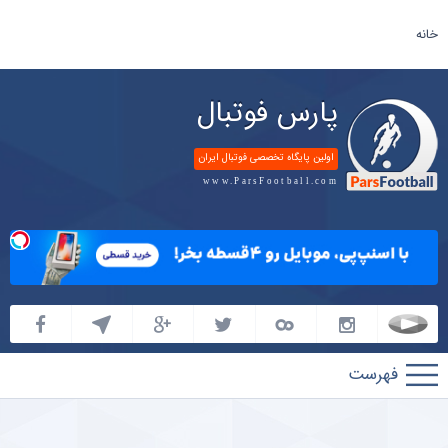
خانه
پارس فوتبال
اولین پایگاه تخصصی فوتبال ایران
www.ParsFootball.com
پارس
فوتبال