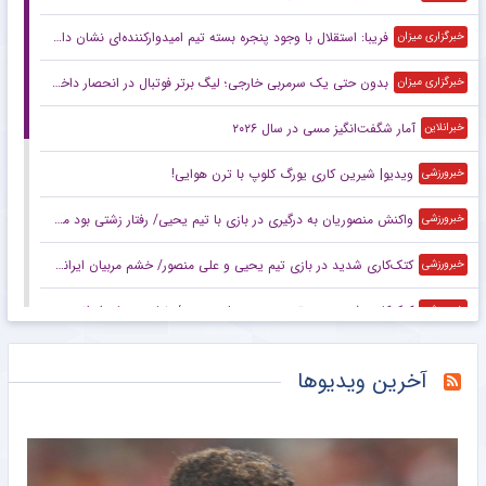
فریبا: استقلال با وجود پنجره بسته تیم امیدوارکننده‌ای نشان داد/ لیگ امسال قابل پیش‌بینی نیست
خبرگزاری میزان
بدون حتی یک سرمربی خارجی؛ لیگ برتر فوتبال در انحصار داخلی‌ها/ فصل آزمون مربیان ایرانی با چاشنی تکرار و فرصت طلایی
خبرگزاری میزان
آمار شگفت‌انگیز مسی در سال ۲۰۲۶
خبرانلاین
ویدیو| شیرین کاری یورگ کلوپ با ترن هوایی!
خبرورزشی
واکنش منصوریان به درگیری در بازی با تیم یحیی/ رفتار زشتی بود مگر ورزش بوکس است؟
خبرورزشی
کتک‌کاری شدید در بازی تیم یحیی و علی منصور/ خشم مربیان ایرانی‌ و قرعه خبرساز با رویارویی تلخ!
خبرورزشی
کتک‌کاری شدید بین تیم یحیی و علی منصور/ خشم مربیان ایرانی‌ و قرعه خبرساز با رویارویی تلخ!
خبرورزشی
امیلیانو مارتینز؛ از یک ساندویچ و چمدان شکسته تا قله فوتبال جهان
خبرانلاین
آخرین ویدیوها
رونالدو و جورجینا در این لوکیشن زیبا عروسی می‌کنند؟ هتلی رویایی با قیمت نجومی و امکانات شگفت‌انگیز +تصاویر
خبرورزشی
تاجرنیا: تعصب رامین رضاییان به پیراهن استقلال را فراموش نمی‌کنیم!
خبرورزشی