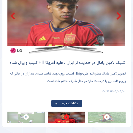
واکنش سرمربی موناکو به شایعات جدایی بالوگان؛ او بازیکنی خاص است
خبرگزاری ایلنا
منچسترسیتی اولین پیشنهاد برای رودری را رد کرد
خبرگزاری ایلنا
دیدار دوستانه ۲ سرمربی لیگ برتر ایران در عراق / یحیی گل محمدی و علیرضا منصوریان باز به هم رسیدند+ عکس
خبرگزاری دانشجو
کلیپ دیده نشده از وحشت خنده دار برادر کوچک یامال از لولوی تیم ملی اسپانیا + سند
شلیک لامین یامال در حمایت از ایران ، علیه آمریکا !! + کلیپ وایرال شده
تصویر لامین یامال ستاره تیم ملی فوتبال اسپانیا روی پهپاد شاهد سپاه پاسداران در حالی که
پرچم فلسطین را در دست دارد در حال شلیک منتشر شده است.
دروا
۱۵:۰۱
۱۴۰۵/۰۵/۰۱ ۱۵:۲۴
مشاهده فیلم