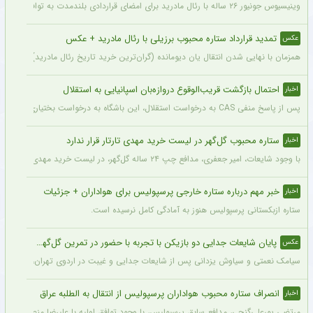
وینیسیوس جونیور ۲۶ ساله با رئال مادرید برای امضای قراردادی بلندمدت به توافق رسید که او را تا سال ۲۰۳۲ در سانتیاگو برنابئو نگه خواهد داشت و به شایعات درباره احتمال جدایی‌اش از این باشگاه پایان می‌دهد.
تمدید قرارداد ستاره محبوب برزیلی با رئال مادرید + عکس
عکس
همزمان با نهایی شدن انتقال یان دیومانده (گران‌ترین خرید تاریخ رئال مادرید)، تمدید قرارداد وینیسیو
احتمال بازگشت قریب‌الوقوع دروازه‌بان اسپانیایی به استقلال
اخبار
پس از پاسخ منفی CAS به درخواست استقلال، این باشگاه به درخواست بختیاری‌زاده قصد دارد قرارداد آنتونیو آدان، دروازه‌بان اسپانیایی فصل گذشته، را تمدید کند.
ستاره محبوب گل‌گهر در لیست خرید مهدی تارتار قرار ندارد
اخبار
با وجود شایعات، امیر جعفری، مدافع چپ ۲۴ ساله گل‌گهر، در لیست خرید مهدی تارتار قرار ندارد.
خبر مهم درباره ستاره خارجی پرسپولیس برای هواداران + جزئیات
اخبار
ستاره ازبکستانی پرسپولیس هنوز به آمادگی کامل نرسیده است.
پایان شایعات جدایی دو بازیکن با تجربه با حضور در تمرین گل‌گهر + عکس
عکس
سیامک نعمتی و سیاوش یزدانی پس از شایعات جدایی و غیبت در اردوی تهران، دیروز در ت
انصراف ستاره محبوب هواداران پرسپولیس از انتقال به الطلبه عراق
اخبار
مرتضی پورعلی‌گنجی، مدافع سابق پرسپولیس، با وجود توافق اولیه با علیرضا منصوریان و با