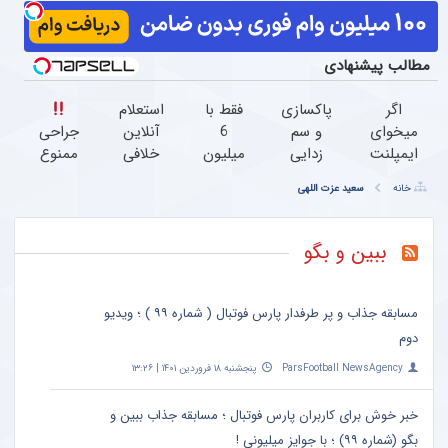
مطالب پیشنهادی
اگر
پاکسازی
فقط با
استعلام
میخوای
و سم
6
آنلاین
جراحی
ایمپلنت
زدایی
میلیون
خلافی
ممنوع
کنی
کامل
دندونتو
خودرو
خانه
سعید عزت اللهی
الان
کبد با
ایمپلنت
با
درمان
وقتشه |
این
کن!
کد ملی
کمر
فقط با
نوشیدنی
و
درد
ببین و بگو
۲۵
گیاهی55%تخفیف
پلاک،
بدون
میلیون
سریع،
جراحی
تومان!!!
دقیق و
و دوره
مسابقه جذاب و پر طرفدار پارس فوتبال ( شماره ۹۹ ) ؛ ویدیو
بدون
نقاهت
دوم
معطلی
ParsFootball NewsAgency
پنجشنبه ۱۸ فروردین ۱۴۰۱ | ۱۳:۲۶
خبر خوش برای کاربران پارس فوتبال ؛ مسابقه جذاب ببین و
بگو (شماره ۹۹) ؛ با جوایز میلیونی !