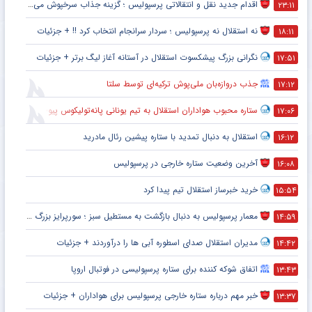
اقدام جدید نقل و انتقالاتی پرسپولیس ؛ گزینه جذاب سرخپوش می شود؟
۲۳:۱۱
نه استقلال نه پرسپولیس ؛ سردار سرانجام انتخاب کرد !! + جزئیات
۱۸:۱۱
نگرانی بزرگ پیشکسوت استقلال در آستانه آغاز لیگ برتر + جزئیات
۱۷:۵۱
جذب دروازه‌بان ملی‌پوش ترکیه‌ای توسط سلتا
۱۷:۱۲
ستاره محبوب هواداران استقلال به تیم یونانی پانه‌تولیکوس پیوست
۱۷:۰۶
استقلال به دنبال تمدید با ستاره پیشین رئال مادرید
۱۶:۱۲
آخرین وضعیت ستاره خارجی در پرسپولیس
۱۶:۰۸
خرید خبرساز استقلال تیم پیدا کرد
۱۵:۵۴
معمار پرسپولیس به دنبال بازگشت به مستطیل سبز ؛ سورپرایز بزرگ در راه است ؟ + جزئیات
۱۴:۵۹
مدیران استقلال صدای اسطوره آبی ها را درآوردند + جزئیات
۱۴:۴۲
اتفاق شوکه کننده برای ستاره پرسپولیسی در فوتبال اروپا
۱۳:۴۳
خبر مهم درباره ستاره خارجی پرسپولیس برای هواداران + جزئیات
۱۳:۳۷