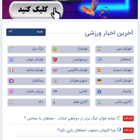
آخرین اخبار ورزشی
همه
فوتبال ملی
فوتسال
لیگ برتر
استقلال
پرسپولیس
فوتبال جهان
فوتبال اسپانیا
فوتبال انگلیس
فوتبال ایتالیا
فوتبال آلمان
منهای فوتبال
بسکتبال
والیبال
کشتی
ورزش بانوان
گالری عکس
گالری فیلم
دکه
ستاره جوان لیگ برتر در دوراهی جذاب ؛ سپاهان یا نساجی ؟
۲۳:۳۱
چرا کاپیتان محبوب استقلال بازی نکرد؟
۲۳:۱۸