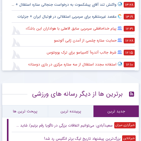
واکنش تند آقای پیشکسوت به درخواست جنجالی ستاره استقلال + جزئیات
۱۳:۲۸
مقصد غیرمنتظره برای سرمربی استقلالی در فوتبال ایران + جزئیات
۱۳:۱۹
پیام خداحافظی سرمربی سابق الاهلی با هواداران این باشگاه
۱۲:۳۱
حمایت ستاره چلسی از آمدن ژابی آلونسو
۱۲:۲۸
شرط جالب آندره‌آ کامبیاسو برای ترک یوونتوس
۱۲:۱۵
استفاده مجدد استقلال از سه ستاره مرکزی در بازی دوستانه
۱۲:۱۰
برترین ها از دیگر رسانه های ورزشی
جدید ترین
پربیننده ترین
پربحث ترین ها
سعیدآبادی: می‌توانیم اتفاقات بزرگی در ناگویا رقم بزنیم/ شاید حریفانم از سبک مبارزه من شگفت‌زده شوند
خبرگزاری میزان
بزرگ‌ترین پیشنهاد تاریخ لیگ برتر انگلیس رد شد!
خبرانلاین