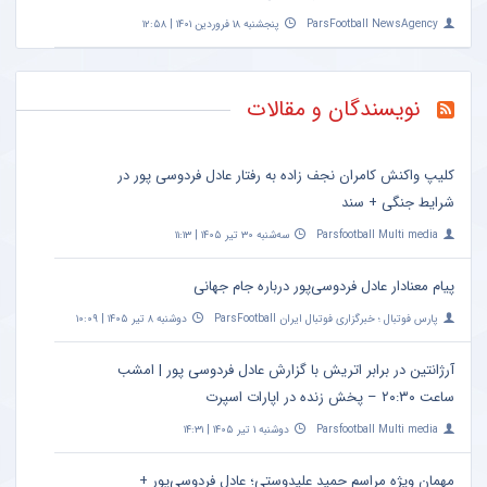
ParsFootball NewsAgency
پنجشنبه ۱۸ فروردین ۱۴۰۱ | ۱۲:۵۸
نویسندگان و مقالات
کلیپ واکنش کامران نجف زاده به رفتار عادل فردوسی پور در
شرایط جنگی + سند
Parsfootball Multi media
سه‌شنبه ۳۰ تیر ۱۴۰۵ | ۱۱:۱۳
پیام معنادار عادل فردوسی‌پور درباره جام جهانی
پارس فوتبال ؛ خبرگزاری فوتبال ایران ParsFootball
دوشنبه ۸ تیر ۱۴۰۵ | ۱۰:۰۹
آرژانتین در برابر اتریش با گزارش عادل فردوسی پور | امشب
ساعت ۲۰:۳۰ – پخش زنده در اپارات اسپرت
Parsfootball Multi media
دوشنبه ۱ تیر ۱۴۰۵ | ۱۴:۳۱
مهمان ویژه مراسم حمید علیدوستی؛ عادل فردوسی‌پور +