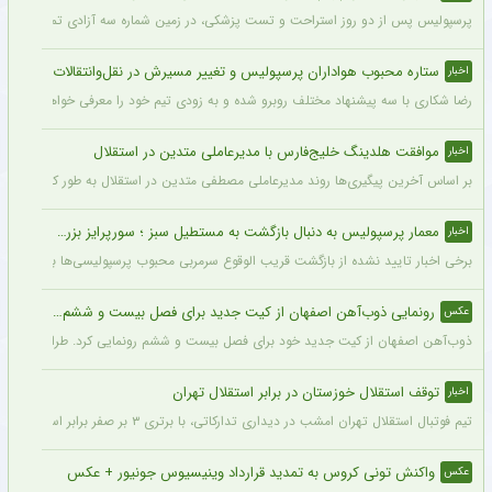
پرسپولیس پس از دو روز استراحت و تست پزشکی، در زمین شماره سه آزادی تمرین کرد.
ستاره محبوب هواداران پرسپولیس و تغییر مسیرش در نقل‌وانتقالات
اخبار
رضا شکاری با سه پیشنهاد مختلف روبرو شده و به زودی تیم خود را معرفی خواهد کرد.
موافقت هلدینگ خلیج‌فارس با مدیرعاملی متدین در استقلال
اخبار
بر اساس آخرین پیگیری‌ها روند مدیرعاملی مصطفی متدین در استقلال به طور کامل طی شد
معمار پرسپولیس به دنبال بازگشت به مستطیل سبز ؛ سورپرایز بزرگ در راه است ؟ + جزئیات
اخبار
برخی اخبار تایید نشده از بازگشت قریب الوقوع سرمربی محبوب پرسپولیسی‌ها به دنیای فو
رونمایی ذوب‌آهن اصفهان از کیت جدید برای فصل بیست و ششم + عکس
عکس
ذوب‌آهن اصفهان از کیت جدید خود برای فصل بیست و ششم رونمایی کرد. طراحی پیراهن با
توقف استقلال خوزستان در برابر استقلال تهران
اخبار
تیم فوتبال استقلال تهران امشب در دیداری تدارکاتی، با برتری ۳ بر صفر برابر استقلال خوزستان، با دبل سعید سحرخیزان و گل یاسر آسانی پیروز شد.
واکنش تونی کروس به تمدید قرارداد وینیسیوس جونیور + عکس
عکس