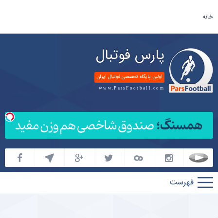
خانه
پارس فوتبال
اولین پایگاه تخصصی فوتبال ایران
www.ParsFootball.com
پارس
فوتبال