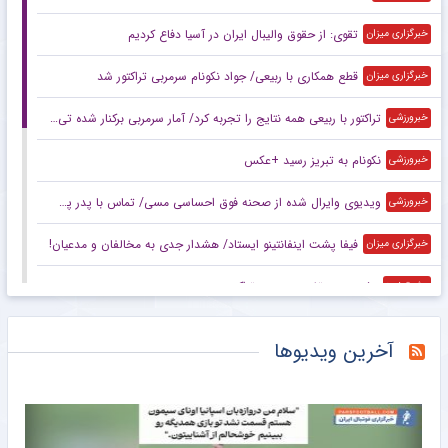
تقوی: از حقوق والیبال ایران در آسیا دفاع کردیم
خبرگزاری میزان
قطع همکاری با ربیعی/ جواد نکونام سرمربی تراکتور شد
خبرگزاری میزان
تراکتور با ربیعی همه نتایج را تجربه کرد/ آمار سرمربی برکنار شده تی‌تی‌ها
خبرورزشی
نکونام به تبریز رسید +عکس
خبرورزشی
ویدیوی وایرال شده از صحنه فوق احساسی مسی/ تماس با پدر پس از اولین قهرمانی ملی!
خبرورزشی
فیفا پشت اینفانتینو ایستاد/ هشدار جدی به مخالفان و مدعیان!
خبرگزاری میزان
پشت پرده تغییر سرمربی تراکتور
مشرق نیوز
واکنش سرپرست باشگاه استقلال به انتقادات
مشرق نیوز
آخرین ویدیوها
شوک شبانه به تراکتور با حضور نکونام
مشرق نیوز
بارسلونا یک قدم تا رودری؛ سیتی پای میز تخفیف نشست
خبرگزاری دانشجو