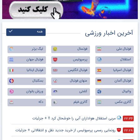
آخرین اخبار ورزشی
همه
فوتبال ملی
فوتسال
لیگ برتر
استقلال
پرسپولیس
فوتبال جهان
فوتبال اسپانیا
فوتبال انگلیس
فوتبال ایتالیا
فوتبال آلمان
منهای فوتبال
بسکتبال
والیبال
کشتی
ورزش بانوان
گالری عکس
گالری فیلم
دکه
مربی استقلال هواداران آبی را خوشحال کرد !! + جزئیات
۲۲:۳۶
رونمایی رسمی پرسپولیس از خرید جدید نقل و انتقالاتی + جزئیات
۲۲:۲۸