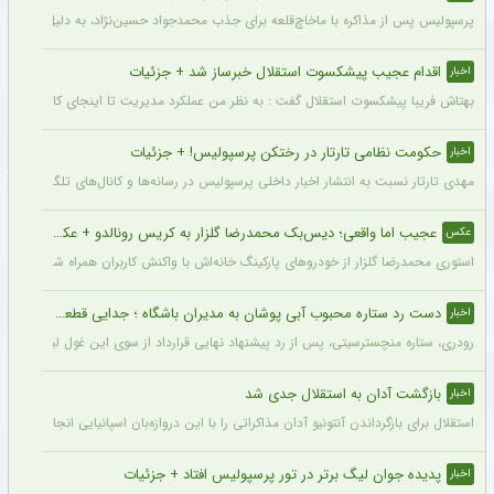
پرسپولیس پس از مذاکره با ماخاچ‌قلعه برای جذب محمدجواد حسین‌نژاد، به دلیل رقم رضای
اقدام عجیب پیشکسوت استقلال خبرساز شد + جزئیات
اخبار
بهتاش فریبا پیشکسوت استقلال گفت : به نظر من عملکرد مدیریت تا اینجای کار قابل قبول 
حکومت نظامی تارتار در رختکن پرسپولیس! + جزئیات
اخبار
مهدی تارتار نسبت به انتشار اخبار داخلی پرسپولیس در رسانه‌ها و کانال‌های تلگرامی عصبا
عجیب اما واقعی؛ دیس‌بک محمدرضا گلزار به کریس رونالدو + عکس
عکس
استوری محمدرضا گلزار از خودروهای پارکینگ خانه‌اش با واکنش کاربران همراه شده و برخی 
دست رد ستاره محبوب آبی پوشان به مدیران باشگاه ؛ جدایی قطعی است !
اخبار
رودری، ستاره منچسترسیتی، پس از رد پیشنهاد نهایی قرارداد از سوی این غول لیگ برتری،
بازگشت آدان به استقلال جدی شد
اخبار
استقلال برای بازگرداندن آنتونیو آدان مذاکراتی را با این دروازه‌بان اسپانیایی انجام داده و قرار است مذاکرات اوایل هفته نهایی شود. آدان
پدیده جوان لیگ برتر در تور پرسپولیس افتاد + جزئیات
اخبار