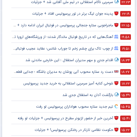
سرمربی ناکام استقلالی در تیم ملی آفتابی شد + جزئیات
۲۲:۲۳
پدیده جوان لیگ برتر در تور پرسپولیس افتاد + جزئیات
۲۲:۱۹
ماجراجویی ستاره جنجالی پرسپولیس در فوتبال ایران ادامه دارد + جزئیات
۲۲:۱۵
آهنگ‌هایی که در تاریخ فوتبال ماندگار شدند؛ از ورزشگاه‌های اروپا تا جام جهانی
۱۹:۵۸
از چوب تاک برای چشم زخم تا جوراب شانس؛ عقاید عجیب فوتبالیست‌ها!
۱۹:۵۱
اقدام جدی و مهم مدیران استقلال ؛ این خارجی ماندنی شد
۱۸:۳۴
دست رد ستاره محبوب آبی پوشان به مدیران باشگاه ؛ جدایی قطعی است !
۱۸:۲۷
شوخی کنایه آمیز سرمربی استقلالی به خرید جدید پرسپولیس
۱۸:۲۲
بازگشت آدان به استقلال جدی شد
۱۵:۴۹
تیم جدید ستاره محبوب هواداران پرسپولیس لو رفت
۱۵:۴۵
آخرین خبر از حضور لژیونر مطرح در پرسپولیس + جزئیات لو رفته
۱۵:۴۱
حکومت نظامی تارتار در رختکن پرسپولیس! + جزئیات
۱۵:۲۲