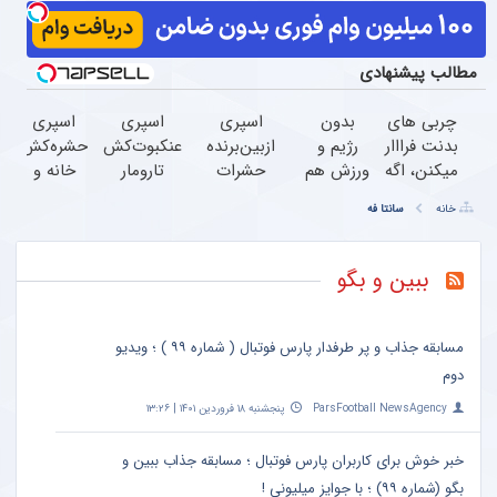
مطالب پیشنهادی
چربی های
بدون
اسپری
اسپری
اسپری
بدنت فرااار
رژیم و
ازبین‌برنده
عنکبوت‌‌کش
حشره‌کش
میکنن، اگه
ورزش هم
حشرات
تارومار
خانه و
این
میشه
رختخواب
ازبین‌برنده
گیاهان
خانه
سانتا فه
نوشیدنی
لاغر شد!با
با فرمول
انواع
خانگی،
گیاهی رو
پودر
پیشرفته،
عنکبوت
نابودکننده
بخوری(لینک
جلبک
مقابله با
انواع
ببین و بگو
خرید)
اسپیرولینا
انواع
حشرات
ساس
خانگی و
آفات
مسابقه جذاب و پر طرفدار پارس فوتبال ( شماره ۹۹ ) ؛ ویدیو
دوم
ParsFootball NewsAgency
پنجشنبه ۱۸ فروردین ۱۴۰۱ | ۱۳:۲۶
خبر خوش برای کاربران پارس فوتبال ؛ مسابقه جذاب ببین و
بگو (شماره ۹۹) ؛ با جوایز میلیونی !