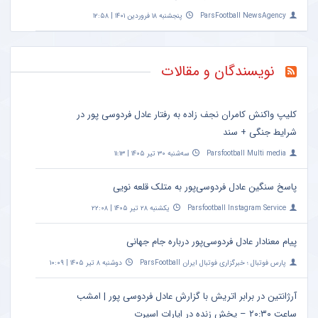
ParsFootball NewsAgency
پنجشنبه ۱۸ فروردین ۱۴۰۱ | ۱۲:۵۸
نویسندگان و مقالات
کلیپ واکنش کامران نجف زاده به رفتار عادل فردوسی پور در
شرایط جنگی + سند
Parsfootball Multi media
سه‌شنبه ۳۰ تیر ۱۴۰۵ | ۱۱:۱۳
پاسخ سنگین عادل فردوسی‌پور به متلک قلعه نویی
Parsfootball Instagram Service
یکشنبه ۲۸ تیر ۱۴۰۵ | ۲۲:۰۸
پیام معنادار عادل فردوسی‌پور درباره جام جهانی
پارس فوتبال ؛ خبرگزاری فوتبال ایران ParsFootball
دوشنبه ۸ تیر ۱۴۰۵ | ۱۰:۰۹
آرژانتین در برابر اتریش با گزارش عادل فردوسی پور | امشب
ساعت ۲۰:۳۰ – پخش زنده در اپارات اسپرت