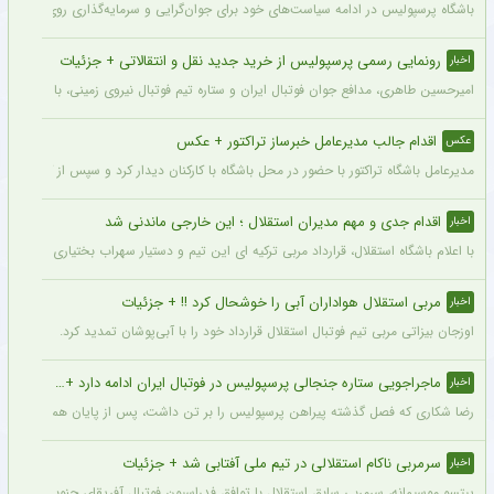
باشگاه پرسپولیس در ادامه سیاست‌های خود برای جوان‌گرایی و سرمایه‌گذاری روی استعدادهای آینده فوتبال ایران، ک
رونمایی رسمی پرسپولیس از خرید جدید نقل و انتقالاتی + جزئیات
اخبار
امیرحسین طاهری، مدافع جوان فوتبال ایران و ستاره تیم فوتبال نیروی زمینی، با قرارداد
اقدام جالب مدیرعامل خبرساز تراکتور + عکس
عکس
مدیرعامل باشگاه تراکتور با حضور در محل باشگاه با کارکنان دیدار کرد و سپس از کمپ تمری
اقدام جدی و مهم مدیران استقلال ؛ این خارجی ماندنی شد
اخبار
با اعلام باشگاه استقلال، قرارداد مربی ترکیه ای این تیم و دستیار سهراب بختیاری زاده تمد
مربی استقلال هواداران آبی را خوشحال کرد !! + جزئیات
اخبار
اوزجان بیزاتی مربی تیم فوتبال استقلال قرارداد خود را با آبی‌پوشان تمدید کرد.
ماجراجویی ستاره جنجالی پرسپولیس در فوتبال ایران ادامه دارد + جزئیات
اخبار
رضا شکاری که فصل گذشته پیراهن پرسپولیس را بر تن داشت، پس از پایان همکاری با این
سرمربی ناکام استقلالی در تیم ملی آفتابی شد + جزئیات
اخبار
پیتسو موسیمانه، سرمربی سابق استقلال با توافق فدراسیون فوتبال آفریقای جنوبی به‌عنو