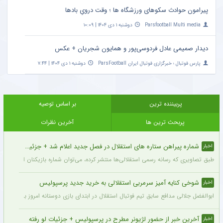
پیرامون حوادث سکوهای ورزشگاه ها ؛ وقت درویِ بادها
Parsfootball Multi media
دوشنبه ۱ دی ۱۴۰۴ | ۱۰:۰۹
دیدار صمیمی عادل فردوسی‌پور و همایون شجریان + عکس
پارس فوتبال ؛ خبرگزاری فوتبال ایران ParsFootball
دوشنبه ۱ دی ۱۴۰۴ | ۷:۴۴
پربیننده ترین
بر اساس توصیه
پربحث ترین ها
آخرین نظرات
شماره پیراهن ستاره های استقلال در فصل جدید اعلام شد + جزئیات
اخبار
طبق تصاویری که رسانه رسمی استقلالی‌ها منتشر کرده، می‌توان شماره بازیکنان این تیم ر
شوخی کنایه آمیز سرمربی استقلالی به خرید جدید پرسپولیس
اخبار
ابوالفضل جلالی مدافع سابق تیم فوتبال استقلال در ابتدای بازی دوستانه امروز با آلومینی
آخرین خبر از حضور لژیونر مطرح در پرسپولیس + جزئیات لو رفته
اخبار