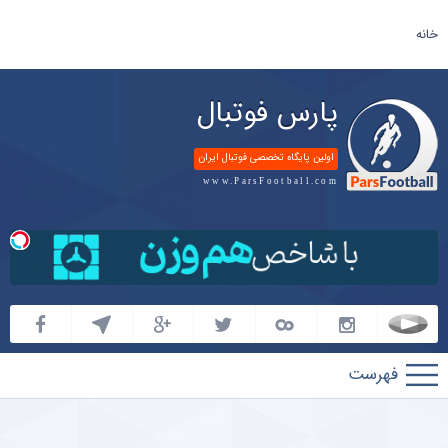
خانه
پارس فوتبال
اولین پایگاه تخصصی فوتبال ایران
www.ParsFootball.com
پارس
فوتبال