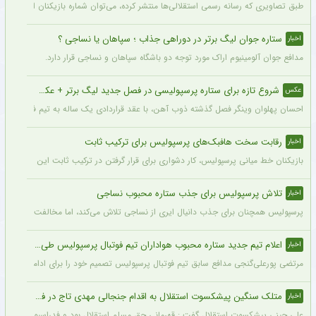
طبق تصاویری که رسانه رسمی استقلالی‌ها منتشر کرده، می‌توان شماره بازیکنان این تیم ر
ستاره جوان لیگ برتر در دوراهی جذاب ؛ سپاهان یا نساجی ؟
اخبار
مدافع جوان آلومینیوم اراک مورد توجه دو باشگاه سپاهان و نساجی قرار دارد.
شروع تازه برای ستاره پرسپولیسی در فصل جدید لیگ برتر + عکس
عکس
احسان پهلوان وینگر فصل گذشته ذوب آهن، با عقد قراردادی یک ساله به تیم فجر شهید
رقابت سخت هافبک‌های پرسپولیس برای ترکیب ثابت
اخبار
بازیکنان خط میانی پرسپولیس، کار دشواری برای قرار گرفتن در ترکیب ثابت این تیم خواه
تلاش پرسپولیس برای جذب ستاره محبوب نساجی
اخبار
پرسپولیس همچنان برای جذب دانیال ایری از نساجی تلاش می‌کند، اما مخالفت نساجی 
اعلام تیم جدید ستاره محبوب هواداران تیم فوتبال پرسپولیس طی ۴۸ ساعت آینده
اخبار
مرتضی پورعلی‌گنجی مدافع سابق تیم فوتبال پرسپولیس تصمیم خود را برای ادامه فوتبال د
متلک سنگین پیشکسوت استقلال به اقدام جنجالی مهدی تاج در فدراسیون فوتبال
اخبار
علی چینی پیشکسوت استقلال گفت : قهرمانی حق مسلم استقلال بود و فدراسیون باید آن را اع