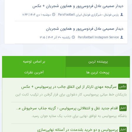
دیدار صمیمی عادل فردوسی‌پور و همایون شجریان + عکس
پارس فوتبال ؛ خبرگزاری فوتبال ایران ParsFootball
دوشنبه ۱ دی ۱۴۰۴ | ۷:۴۴
دیدار صمیمی عادل فردوسی‌پور و همایون شجریان
Parsfootball Instagram Service
یکشنبه ۳۰ آذر ۱۴۰۴ | ۱۶:۱۵
پربیننده ترین
بر اساس توصیه
پربحث ترین ها
آخرین نظرات
سرگیجه مهدی تارتار از این اتفاق جالب در پرسپولیس + عکس
عکس
بازیکنان خط میانی پرسپولیس، کار دشواری برای قرار گرفتن در ترکیب ثابت این تیم خواه
اقدام جدید نقل و انتقالاتی پرسپولیس ؛ گزینه جذاب سرخپوش می شود؟
اخبار
باشگاه پرسپولیس به توافق نهایی برای جذب یک ستاره جوان رسید.
پرسپولیس و دو خرید بلندمدت در آستانه نهایی‌سازی
اخبار