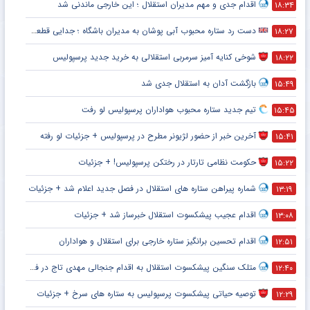
اقدام جدی و مهم مدیران استقلال ؛ این خارجی ماندنی شد
۱۸:۳۴
دست رد ستاره محبوب آبی پوشان به مدیران باشگاه ؛ جدایی قطعی است !
۱۸:۲۷
شوخی کنایه آمیز سرمربی استقلالی به خرید جدید پرسپولیس
۱۸:۲۲
بازگشت آدان به استقلال جدی شد
۱۵:۴۹
تیم جدید ستاره محبوب هواداران پرسپولیس لو رفت
۱۵:۴۵
آخرین خبر از حضور لژیونر مطرح در پرسپولیس + جزئیات لو رفته
۱۵:۴۱
حکومت نظامی تارتار در رختکن پرسپولیس! + جزئیات
۱۵:۲۲
شماره پیراهن ستاره های استقلال در فصل جدید اعلام شد + جزئیات
۱۳:۱۹
اقدام عجیب پیشکسوت استقلال خبرساز شد + جزئیات
۱۳:۰۸
اقدام تحسین برانگیز ستاره خارجی برای استقلال و هواداران
۱۲:۵۱
متلک سنگین پیشکسوت استقلال به اقدام جنجالی مهدی تاج در فدراسیون فوتبال
۱۲:۴۰
توصیه حیاتی پیشکسوت پرسپولیس به ستاره های سرخ + جزئیات
۱۲:۲۹