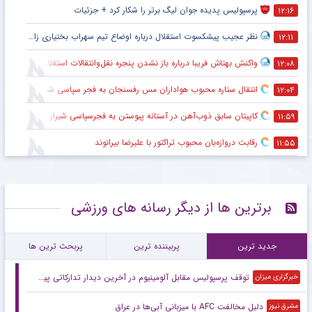
پرسپولیس پدیده جوان لیگ برتر را شکار کرد + جزئیات
۱۲:۱۶
نظر عجیب پیشکسوت استقلال درباره اوضاع تیم سهراب بختیاری زاده + جزئیات
۱۲:۱۱
واکنش بهتاش فریبا درباره باز نشدن پنجره نقل‌وانتقالات استقلال
۱۲:۰۸
انتقال ستاره محبوب هواداران مس رفسنجان به فجر سپاسی شیراز
۱۲:۰۴
کاپیتان سابق ذوب‌آهن در آستانه پیوستن به فجرسپاسی شیراز
۱۱:۵۹
رقابت دروازه‌بان محبوب تراکتور با علیرضا بیرانوند
۱۱:۵۵
برترین ها از دیگر رسانه های ورزشی
جدید ترین
پربیننده ترین
پربحث ترین ها
توقف پرسپولیس مقابل آلومینیوم در آخرین دیدار تدارکاتی پیش فصل
خبرگزاری میزان
دلیل مخالفت AFC با میزبانی آبی‌ها در عراق
مشرق نیوز