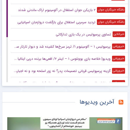
۲ بازیکن جوان استقلال در آلومینیوم اراک ماندنی شدند
باشگاه خبرنگاران جوان
تردید سرمربی استقلال برای بازگشت دروازه‌بان اسپانیایی
باشگاه خبرنگاران جوان
تساوی پرسپولیس در یک بازی تدارکاتی
خبرانلاین
پرسپولیس ۱ – آلومینیوم ۱/ ترمز سرخ‌ها کشیده شد و دیوار تارتار سرانجام شکست
خبرورزشی
ویدیو| خلاصه بازی یوونتوس ۱ – اینتر ۲/ افعی‌ها برنده دربی ایتالیا در استرالیا
خبرورزشی
گزینه پرسپولیس قربانی تصمیمات پدر؟ نه زور اسلحه بود و نه اجبار، امضایی که زدید را گردن بگیرید!
خبرورزشی
استقلال مثل پرسپولیس پیشکسوت بزرگ ندارد/ این خانم و آقا تا وقتی باشند روز خوش نمی‌بینیم/ بیا با من مناظره کن نه مجری!
خبرورزشی
اعلام برنامه رقابت‌های بسکتبال سه به سه لیگ ملت‌های زیر ۲۳ سال آسیا
خبرگزاری دانشجو
آخرین ویدیوها
۸ دیدار تا تعیین قهرمان نیم‌فصل سوپرلیگ کاراته
خبرگزاری دانشجو
وزیر آلمانی خواستار کنار رفتن اینفانتینو از فیفا شد
خبرگزاری مهر