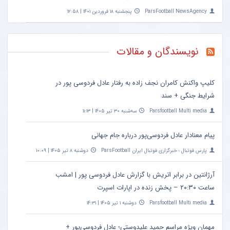
ParsFootball NewsAgency
پنجشنبه ۱۸ فروردین ۱۴۰۱ | ۱۲:۵۸
نویسندگان و مقالات
کلیپ واکنش کامران نجف زاده به رفتار عادل فردوسی پور در
شرایط جنگی + سند
Parsfootball Multi media
سه‌شنبه ۳۰ تیر ۱۴۰۵ | ۱۱:۱۳
پیام معنادار عادل فردوسی‌پور درباره جام جهانی
پارس فوتبال ؛ خبرگزاری فوتبال ایران ParsFootball
دوشنبه ۸ تیر ۱۴۰۵ | ۱۰:۰۹
آرژانتین در برابر اتریش با گزارش عادل فردوسی پور | امشب
ساعت ۲۰:۳۰ – پخش زنده در اپارات اسپرت
Parsfootball Multi media
دوشنبه ۱ تیر ۱۴۰۵ | ۱۴:۳۱
مهمان ویژه مراسم حمید علیدوستی؛ عادل فردوسی‌پور +