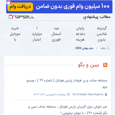
مطالب پیشنهادی
گردونه
پایان
عید
۱
خرید
شانس
دغدغه
امسال
میلیارد
موبایل
بدون
هزینه
طوری
اعتبار
با
پوچ از
های
جوون شو
خرید
اسنپ
خانه
جام جهانی 2022
PS5 تا
دندان
که
طلا |
پی |
آیفون17
پزشکی
هیچکس
بدون
در ۴
و بیت
با پک
نشناستت
ضامن
قسط
ببین و بگو
کوین
سفید
و چک
بدون
کننده
سود و
خانگی
کارمزد!
مسابقه جذاب و پر طرفدار پارس فوتبال ( شماره ۹۹ ) ؛ ویدیو
دوم
ParsFootball NewsAgency
پنجشنبه ۱۸ فروردین ۱۴۰۱ | ۱۳:۲۶
خبر خوش برای کاربران پارس فوتبال ؛ مسابقه جذاب ببین و
بگو (شماره ۹۹) ؛ با جوایز میلیونی !