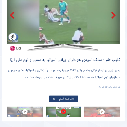
سرمربی سابق استقلال در یک‌قدمی نیمکت آفریقای جنوبی
خبرانلاین
واکنش مژده نظری به استوری‌های عجیب + عکس
خبرگزاری تابناک
سرمربی سابق استقلال هدایت تیم ملی آفریقای جنوبی را بر عهده گرفت
خبرگزاری میزان
ه
کلیپ طنز ؛ متلک اسیدی هواداران ایرانی اسپانیا به مسی و تیم ملی آرژانتین + سند
ه
پس از پایان دیدار فینال جام جهانی ۲۰۲۶ میان تیم‌های ملی آرژانتین و اسپانیا، اونای سیمون،
در و
دروازه‌بان تیم اسپانیا، به سمت تک‌تک بازیکنان حریف رفت و با آن‌ها دست داد.
آرژا
می‌ب
۱۴:۵۲
۱۴۰۵/۰۵/۰۱ ۱۵:۰۱
مشاهده فیلم