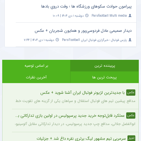
پیرامون حوادث سکوهای ورزشگاه ها ؛ وقت درویِ بادها
Parsfootball Multi media
دوشنبه ۱ دی ۱۴۰۴ | ۱۰:۰۹
دیدار صمیمی عادل فردوسی‌پور و همایون شجریان + عکس
پارس فوتبال ؛ خبرگزاری فوتبال ایران ParsFootball
دوشنبه ۱ دی ۱۴۰۴ | ۷:۴۴
پربیننده ترین
بر اساس توصیه
پربحث ترین ها
آخرین نظرات
با جدیدترین لژیونر فوتبال ایران آشنا شوید + عکس
عکس
مدافع پیشین تیم های فوتبال استقلال و سپاهان یکی از گزینه های تقویت خط دفاعی تیم 
عملکرد قابل‌توجه خرید جدید پرسپولیس در اولین بازی تدارکاتی برای این تیم + عکس
عکس
ابوالفضل جلالی، مدافع چپ جدید پرسپولیس، در دیدار تدارکاتی مقابل آلومینیوم اراک د
سرمربی تیم مشهور لیگ برتری نقره داغ شد + جزئیات
اخبار