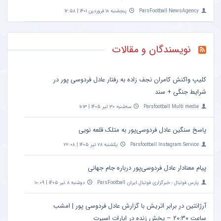
ParsFootball NewsAgency
پنجشنبه ۱۸ فروردین ۱۴۰۱ | ۱۲:۵۸
نویسندگان و مقالات
کلیپ واکنش کامران نجف زاده به رفتار عادل فردوسی پور در
شرایط جنگی + سند
Parsfootball Multi media
سه‌شنبه ۳۰ تیر ۱۴۰۵ | ۱۱:۱۳
پاسخ سنگین عادل فردوسی‌پور به متلک قلعه نویی
Parsfootball Instagram Service
یکشنبه ۲۸ تیر ۱۴۰۵ | ۲۲:۰۸
پیام معنادار عادل فردوسی‌پور درباره جام جهانی
پارس فوتبال ؛ خبرگزاری فوتبال ایران ParsFootball
دوشنبه ۸ تیر ۱۴۰۵ | ۱۰:۰۹
آرژانتین در برابر اتریش با گزارش عادل فردوسی پور | امشب
ساعت ۲۰:۳۰ – پخش زنده در اپارات اسپرت