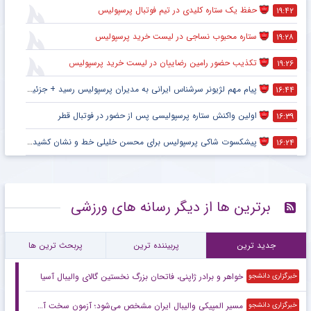
حفظ یک ستاره کلیدی در تیم فوتبال پرسپولیس
۱۹:۴۲
ستاره محبوب نساجی در لیست خرید پرسپولیس
۱۹:۲۸
تکذیب حضور رامین رضاییان در لیست خرید پرسپولیس
۱۹:۲۶
پیام مهم لژیونر سرشناس ایرانی به مدیران پرسپولیس رسید + جزئیات
۱۶:۴۴
اولین واکنش ستاره پرسپولیسی پس از حضور در فوتبال قطر
۱۶:۳۹
پیشکسوت شاکی پرسپولیس برای محسن خلیلی خط و نشان کشید + جزئیات
۱۶:۲۴
برترین ها از دیگر رسانه های ورزشی
جدید ترین
پربیننده ترین
پربحث ترین ها
خواهر و برادر ژاپنی، فاتحان بزرگ نخستین گالای والیبال آسیا
خبرگزاری دانشجو
مسیر المپیکی والیبال ایران مشخص می‌شود؛ آزمون سخت آسیایی در پیش است
خبرگزاری دانشجو