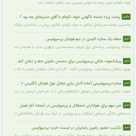
جواد نکونام امروز رسما به عنوان سرمربی تیم تراکتور انتخاب شد.
پشت پرده جلسه ناگهانی جواد نکونام با آقای مدیرعامل چه بود ؟ + عکس
عکس
نخستین جلسه مدیرعامل تراکتور با جواد نکونام دقایقی پیش در ساختمان باشگاه برگزار شد
حفظ یک ستاره کلیدی در تیم فوتبال پرسپولیس
اخبار
باشگاه پرسپولیس برنامه‌ای برای فروش محمدحسین ابرقویی ندارد و همزمان، مسئولان این با
پیشکسوت شاکی پرسپولیس برای محسن خلیلی خط و نشان کشید + جزئیات
اخبار
بهروز سلطانی پیشکسوت پرسپولیس گفت : اگر لازم باشد، مطمئن باشید با ۵۰ نفر از پیشکسوتان پرسپولیس مقابل ساختمان این باشگاه تجمع خواهیم کرد و خواهان برخورد جدی و عزل محسن خلیلی خواهیم شد. اصلاً این آقا بازیکن سایپا است نه پیشکسوت پرسپولیس.
ستاره پرسپولیسی آماده آتش بازی مقابل غول فوتبال انگلیس + جزئیات
اخبار
شهاب زاهدی مهاجم ایرانی جوهور دارالتعظیم یکی از ۱۱ نفر اصلی تیمش در دیدار تدارکاتی برابر چلسی است.
خبر مهم برای هواداران استقلال و پرسپولیس در آستانه آغاز فصل جدید
اخبار
دیدارهای خانگی تیم‌های استقلال و پرسپولیس در لیگ برتر فوتبال باشگاه‌های ایران در و
تکذیب حضور رامین رضاییان در لیست خرید پرسپولیس
اخبار
در روزهای اخیر شایعاتی درباره احتمال بازگشت رامین رضاییان به پرسپولیس مطرح شده ام