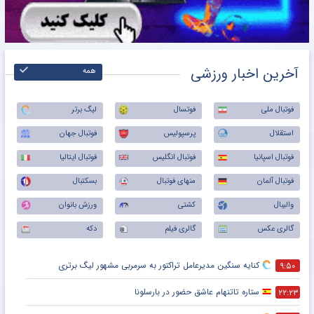
آخرین اخبار ورزشی
همه
فوتبال ملی
فوتسال
لیگ برتر
استقلال
پرسپولیس
فوتبال جهان
فوتبال اسپانیا
فوتبال انگلیس
فوتبال ایتالیا
فوتبال آلمان
منهای فوتبال
بسکتبال
والیبال
کشتی
ورزش بانوان
گالری عکس
گالری فیلم
دکه
کنایه سنگین مدیرعامل تراکتور به سرمربی مشهور لیگ برتری
۹:۵۰
ستاره تاتنهام عاشق حضور در بارسلونا
۲۲:۲۳