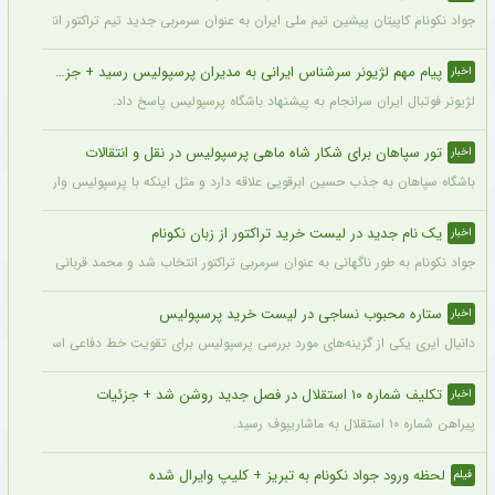
جواد نکونام کاپیتان پیشین تیم ملی ایران به عنوان سرمربی جدید تیم تراکتور انتخاب شد.
پیام مهم لژیونر سرشناس ایرانی به مدیران پرسپولیس رسید + جزئیات
اخبار
لژیونر فوتبال ایران سرانجام به پیشنهاد باشگاه پرسپولیس پاسخ داد.
تور سپاهان برای شکار شاه ماهی پرسپولیس در نقل و انتقالات
اخبار
باشگاه سپاهان به جذب حسین ابرقویی علاقه دارد و مثل اینکه با پرسپولیس وارد مذاکره 
یک نام جدید در لیست خرید تراکتور از زبان نکونام
اخبار
جواد نکونام به طور ناگهانی به عنوان سرمربی تراکتور انتخاب شد و محمد قربانی یکی از اه
ستاره محبوب نساجی در لیست خرید پرسپولیس
اخبار
دانیال ایری یکی از گزینه‌های مورد بررسی پرسپولیس برای تقویت خط دفاعی است؛ با این
تکلیف شماره ۱۰ استقلال در فصل جدید روشن شد + جزئیات
اخبار
پیراهن شماره ۱۰ استقلال به ماشاریپوف رسید.
لحظه ورود جواد نکونام به تبریز + کلیپ وایرال شده
فیلم