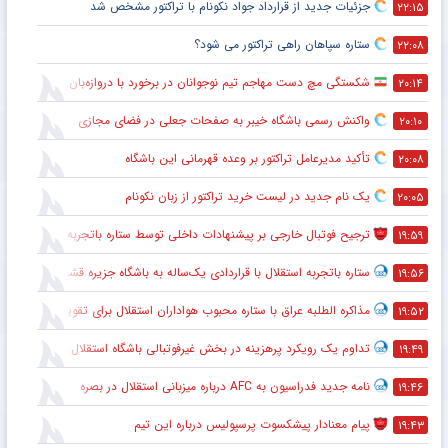
جزئیات جدید از قرارداد جواد نکونام با تراکتور مشخص شد
۲۲:۱۵
ستاره سپاهان راهی تراکتور می شود؟
۲۲:۰۸
شکستگی مچ دست مهاجم تیم نوجوانان در برخورد با دروازه‌بان
۲۰:۱۴
واکنش رسمی باشگاه خیبر به صفحات جعلی در فضای مجازی
۲۰:۱۰
تأکید مدیرعامل تراکتور بر وعده قهرمانی این باشگاه
۲۰:۰۸
یک نام جدید در لیست خرید تراکتور از زبان نکونام
۲۰:۰۵
ترجیح فوتبال خارجی بر پیشنهادات داخلی توسط ستاره باتجربه
۱۹:۵۹
ستاره باتجربه استقلال با قراردادی یک‌ساله به باشگاه جزیره قشم پیوست
۱۹:۵۶
مذاکره الطلبه عراق با ستاره محبوب هواداران استقلال برای تقویت خط دفاعی
۱۹:۵۲
تداوم یک رویکرد پرهزینه در بخش غیرفوتبالی باشگاه استقلال
۱۹:۴۹
نامه جدید فدراسیون به AFC درباره میزبانی استقلال در بصره
۱۹:۴۶
پیام معنادار پیشکسوت پرسپولیس درباره این تیم
۱۹:۴۳