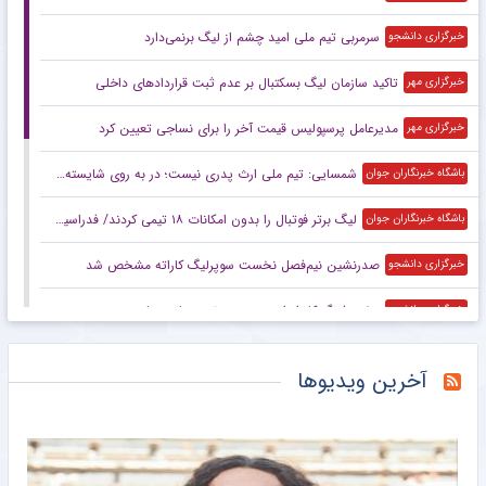
سرمربی تیم ملی امید چشم از لیگ برنمی‌دارد
خبرگزاری دانشجو
تاکید سازمان لیگ بسکتبال بر عدم ثبت قراردادهای داخلی
خبرگزاری مهر
مدیرعامل پرسپولیس قیمت آخر را برای نساجی تعیین کرد
خبرگزاری مهر
شمسایی: تیم ملی ارث پدری نیست؛ در به روی شایسته‌ها باز است
باشگاه خبرنگاران جوان
لیگ برتر فوتبال را بدون امکانات ۱۸ تیمی کردند/ فدراسیون فوتبال خودش دلال است
باشگاه خبرنگاران جوان
صدرنشین نیم‌فصل نخست سوپرلیگ کاراته مشخص شد
خبرگزاری دانشجو
هفت فرنگی‌کار ایران در جمع برترین‌های جهان
خبرگزاری دانشجو
درخواست دوباره برای میزبانی استقلال در عراق
خبرگزاری دانشجو
آخرین ویدیوها
اوت آکروباتیک مدافع ایرانی آرسنالی‌ها را هم غافلگیر کرد
خبرگزاری دانشجو
دختران نوجوان ایران آماده انتخابی جام ملت‌های آسیا
خبرگزاری دانشجو