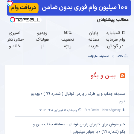
مطالب پیشنهادی
تا 3میلیارد
پایان
60%
ویدیو
اسپری
وام سرمایه
دغدغه
تخفیف
هولناک
حشره‌کش
در گردش
هزینه
ویژه
از
خانه و
فروشندگان
های
جین
جوان
گیاهان
خانه
احمدرضا عابدزاده
=>
دندان
وست
کارتن
خانگی،
فروشگاهت
پزشکی
+
خوابی
نابودکننده
رو ثبت
با پک
خرید
که
انواع
ببین و بگو
کن
سفید
در4
میلیاردر
حشرات
کننده
قسطه
شد.
خانگی و
خانگی
آموزش
آفات
مسابقه جذاب و پر طرفدار پارس فوتبال ( شماره ۹۹ ) ؛ ویدیو
رایگان
دوم
ParsFootball NewsAgency
پنجشنبه ۱۸ فروردین ۱۴۰۱ | ۱۳:۲۶
خبر خوش برای کاربران پارس فوتبال ؛ مسابقه جذاب ببین و
بگو (شماره ۹۹) ؛ با جوایز میلیونی !