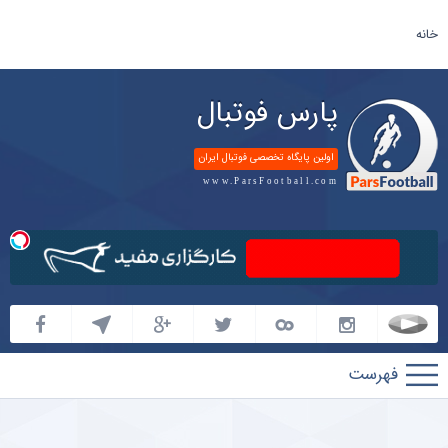
خانه
پارس فوتبال
اولین پایگاه تخصصی فوتبال ایران
www.ParsFootball.com
پارس
فوتبال