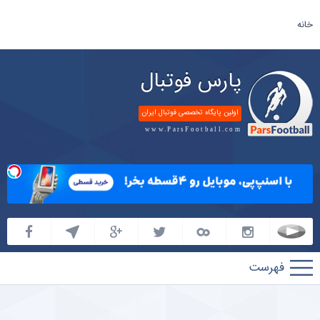
خانه
پارس فوتبال
اولین پایگاه تخصصی فوتبال ایران
www.ParsFootball.com
پارس
فوتبال