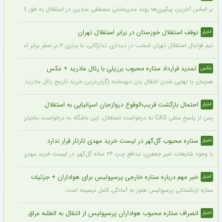
بر اساس آخرین پیگیری‌ها روند مدیرعاملی مصطفی متدین در استقلال به طور کامل طی شد
توقف استقلال خوزستان در برابر استقلال تهران
اخبار
تیم فوتبال استقلال تهران امشب در دیداری تدارکاتی، با برتری ۳ بر صفر برابر استقلال خوزستان، با دبل سعید سحرخیزان و گل یاسر آسانی پیروز شد.
تمدید قرارداد ستاره محبوب برزیلی با رئال مادرید + عکس
عکس
همزمان با نهایی شدن انتقال یان دیومانده (گران‌ترین خرید تاریخ رئال مادرید)، تمدید قرارداد وینیسیو
احتمال بازگشت قریب‌الوقوع دروازه‌بان اسپانیایی به استقلال
اخبار
پس از پاسخ منفی CAS به درخواست استقلال، این باشگاه به درخواست بختیاری‌زاده قصد دارد قرارداد آنتونیو آدان، دروازه‌بان اسپانیایی فصل گذشته، را تمدید کند.
ستاره محبوب گل‌گهر در لیست خرید مهدی تارتار قرار ندارد
اخبار
با وجود شایعات، امیر جعفری، مدافع چپ ۲۴ ساله گل‌گهر، در لیست خرید مهدی تارتار قرار ندارد.
خبر مهم درباره ستاره خارجی پرسپولیس برای هواداران + جزئیات
اخبار
ستاره ازبکستانی پرسپولیس هنوز به آمادگی کامل نرسیده است.
انصراف ستاره محبوب هواداران پرسپولیس از انتقال به الطلبه عراق
اخبار