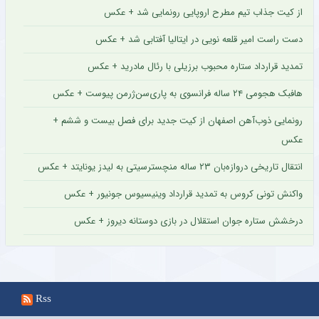
از کیت جذاب تیم مطرح اروپایی رونمایی شد + عکس
دست راست امیر قلعه نویی در ایتالیا آفتابی شد + عکس
تمدید قرارداد ستاره محبوب برزیلی با رئال مادرید + عکس
هافبک هجومی ۲۴ ساله فرانسوی به پاری‌سن‌ژرمن پیوست + عکس
رونمایی ذوب‌آهن اصفهان از کیت جدید برای فصل بیست و ششم +
عکس
انتقال تاریخی دروازه‌بان ۲۳ ساله منچسترسیتی به لیدز یونایتد + عکس
واکنش تونی کروس به تمدید قرارداد وینیسیوس جونیور + عکس
درخشش ستاره جوان استقلال در بازی دوستانه دیروز + عکس
Rss