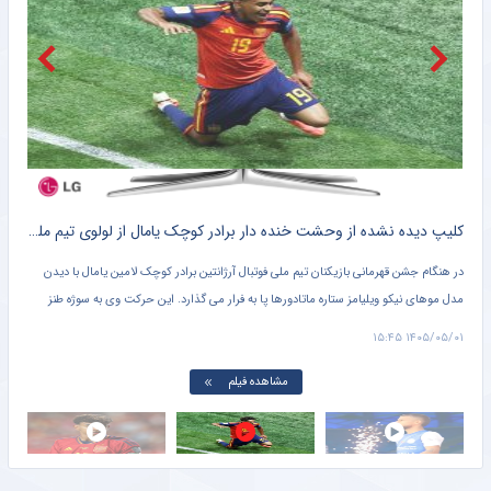
آمار شگفت‌انگیز مسی در سال ۲۰۲۶
خبرانلاین
ویدیو| شیرین کاری یورگ کلوپ با ترن هوایی!
خبرورزشی
واکنش منصوریان به درگیری در بازی با تیم یحیی/ رفتار زشتی بود مگر ورزش بوکس است؟
خبرورزشی
کلیپ ؛ افشاگری جنجالی مهدی قائدی علیه کاپیتان های استقلال فضای مجازی را منفجر کرد+ سند
کلیپ دیده نشده از وحشت خنده دار برادر کوچک یامال از لولوی تیم ملی اسپانیا + سند
شلی
در
در هنگام جشن قهرمانی بازیکنان تیم ملی فوتبال آرژانتین برادر کوچک لامین یامال با دیدن
تصوی
مدل موهای نیکو ویلیامز ستاره ماتادورها پا به فرار می گذارد. این حرکت وی به سوژه طنز
پرچ
کاربران در فضای مجازی تبدیل شد.
۱۵:۲۴
۱۴۰۵/۰۵/۰۱ ۱۵:۴۵
مشاهده فیلم