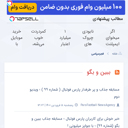
مطالب پیشنهادی
اگر
نابودی
۱
کمردردت
خرید
میخوای
چروک
میلیارد
خوب
موبایل
ایمپلنت
های
اعتبار
می‌شه،
با
کنی
سطحی
خرید
اگر این
اسنپ
خانه
فجرسپاسی
الان
و عمقی
طلا |
پرسشنامه
پی |
وقتشه |
پوست
بدون
رو پر
در ۴
فقط با
با کرم
ضامن
کنی!!
قسط
ببین و بگو
۲۵
آلمانی(45%تخفیف)
و چک
بدون
میلیون
سود و
تومان!!!
کارمزد!
مسابقه جذاب و پر طرفدار پارس فوتبال ( شماره ۹۹ ) ؛ ویدیو
دوم
ParsFootball NewsAgency
پنجشنبه ۱۸ فروردین ۱۴۰۱ | ۱۳:۲۶
خبر خوش برای کاربران پارس فوتبال ؛ مسابقه جذاب ببین و
بگو (شماره ۹۹) ؛ با جوایز میلیونی !