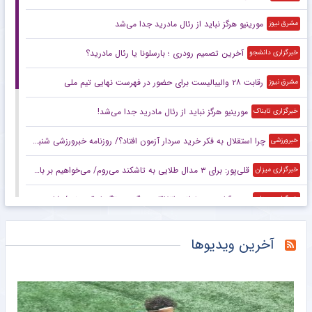
مورینیو هرگز نباید از رئال مادرید جدا می‌شد
مشرق نیوز
آخرین تصمیم رودری ؛ بارسلونا یا رئال مادرید؟
خبرگزاری دانشجو
رقابت ۲۸ والیبالیست برای حضور در فهرست نهایی تیم ملی
مشرق نیوز
مورینیو هرگز نباید از رئال مادرید جدا می‌شد!
خبرگزاری تابناک
چرا استقلال به فکر خرید سردار آزمون افتاد؟/ روزنامه خبرورزشی شنبه را ببینید
خبرورزشی
قلی‌پور: برای ۳ مدال طلایی به تاشکند می‌روم/ می‌خواهیم بر بام آسیا بایستیم
خبرگزاری میزان
سعیدآبادی: می‌توانیم اتفاقات بزرگی در ناگویا رقم بزنیم/ شاید حریفانم از سبک مبارزه من شگفت‌زده شوند
خبرگزاری میزان
بزرگ‌ترین پیشنهاد تاریخ لیگ برتر انگلیس رد شد!
خبرانلاین
آخرین ویدیوها
فریبا: استقلال با وجود پنجره بسته تیم امیدوارکننده‌ای نشان داد/ لیگ امسال قابل پیش‌بینی نیست
خبرگزاری میزان
بدون حتی یک سرمربی خارجی؛ لیگ برتر فوتبال در انحصار داخلی‌ها/ فصل آزمون مربیان ایرانی با چاشنی تکرار و فرصت طلایی
خبرگزاری میزان