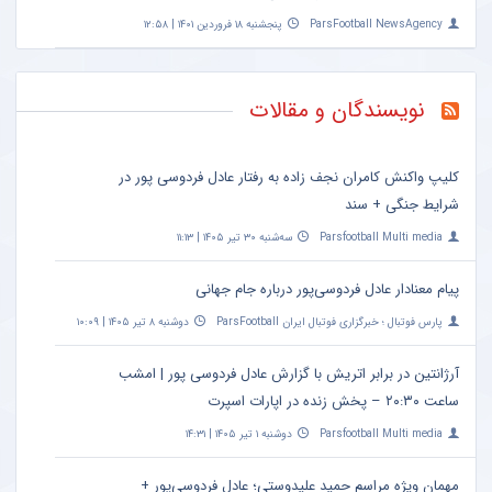
ParsFootball NewsAgency
پنجشنبه ۱۸ فروردین ۱۴۰۱ | ۱۲:۵۸
نویسندگان و مقالات
کلیپ واکنش کامران نجف زاده به رفتار عادل فردوسی پور در
شرایط جنگی + سند
Parsfootball Multi media
سه‌شنبه ۳۰ تیر ۱۴۰۵ | ۱۱:۱۳
پیام معنادار عادل فردوسی‌پور درباره جام جهانی
پارس فوتبال ؛ خبرگزاری فوتبال ایران ParsFootball
دوشنبه ۸ تیر ۱۴۰۵ | ۱۰:۰۹
آرژانتین در برابر اتریش با گزارش عادل فردوسی پور | امشب
ساعت ۲۰:۳۰ – پخش زنده در اپارات اسپرت
Parsfootball Multi media
دوشنبه ۱ تیر ۱۴۰۵ | ۱۴:۳۱
مهمان ویژه مراسم حمید علیدوستی؛ عادل فردوسی‌پور +