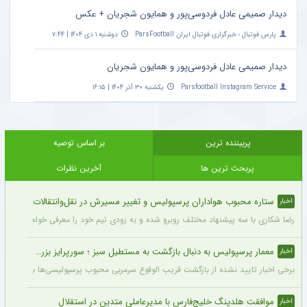
دیدار صمیمی عادل فردوسی‌پور و همایون شجریان + عکس
پارس فوتبال ؛ خبرگزاری فوتبال ایران ParsFootball
دوشنبه ۱ دی ۱۴۰۴ | ۷:۴۴
دیدار صمیمی عادل فردوسی‌پور و همایون شجریان
Parsfootball Instagram Service
یکشنبه ۳۰ آذر ۱۴۰۴ | ۱۶:۱۵
پربیننده ترین
بر اساس توصیه
پربحث ترین ها
آخرین نظرات
ستاره محبوب هواداران پرسپولیس و تغییر مسیرش در نقل‌وانتقالات
اخبار
رضا شکاری با سه پیشنهاد مختلف روبرو شده و به زودی تیم خود را معرفی خواهد کرد.
معمار پرسپولیس به دنبال بازگشت به مستطیل سبز ؛ سورپرایز بزرگ در راه است ؟ + جزئیات
اخبار
برخی اخبار تایید نشده از بازگشت قریب الوقوع سرمربی محبوب پرسپولیسی‌ها به دنیای فو
موافقت هلدینگ خلیج‌فارس با مدیرعاملی متدین در استقلال
اخبار