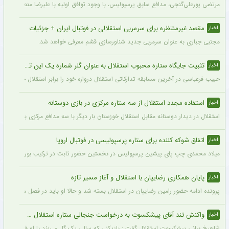
مرتضی پورعلی‌گنجی، مدافع سابق پرسپولیس، با وجود توافق اولیه با علیرضا منصوریان و با
مقصد غیرمنتظره برای سرمربی استقلالی در فوتبال ایران + جزئیات
اخبار
مجتبی جباری به عنوان سرمربی جدید شناورسازی قشم معرفی خواهد شد.
تثبیت جایگاه ستاره محبوب استقلال به عنوان گلر شماره یک این تیم برای شروع لیگ
اخبار
حبیب فرعباسی در آخرین مسابقه تدارکاتی استقلال دروازه خود را برابر استقلال خوزستان 
استفاده مجدد استقلال از سه ستاره مرکزی در بازی دوستانه
اخبار
استقلال در دیدار دوستانه مقابل استقلال خوزستان بار دیگر با سه مدافع مرکزی به میدان رفت تا مشخص
اتفاق شوکه کننده برای ستاره پرسپولیسی در فوتبال اروپا
اخبار
میلاد محمدی چپ‌ پای پیشین پرسپولیس در نخستین حضور ثابت در ترکیب بوراتس بانیا لوکا
پایان همکاری رضاییان با استقلال و آغاز مسیر تازه
اخبار
پرونده ادامه حضور رامین رضاییان در استقلال بسته شد و حالا او باید در فصل منتهی به جا
واکنش تند آقای پیشکسوت به درخواست جنجالی ستاره استقلال + جزئیات
اخبار
شاهرخ بیانی پیشکسوت استقلال گفت : بازیکنی که سالی یک گل می‌زند با او قرارداد ۲۰۰ میلیاردی می‌بندند و این بازیکن «ناز» هم می‌کند که اگر فلان قدر ندهید قهر می‌کنم.