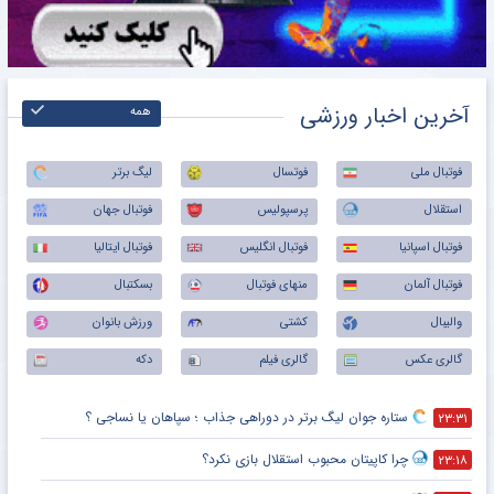
آخرین اخبار ورزشی
همه
فوتبال ملی
فوتسال
لیگ برتر
استقلال
پرسپولیس
فوتبال جهان
فوتبال اسپانیا
فوتبال انگلیس
فوتبال ایتالیا
فوتبال آلمان
منهای فوتبال
بسکتبال
والیبال
کشتی
ورزش بانوان
گالری عکس
گالری فیلم
دکه
ستاره جوان لیگ برتر در دوراهی جذاب ؛ سپاهان یا نساجی ؟
۲۳:۳۱
چرا کاپیتان محبوب استقلال بازی نکرد؟
۲۳:۱۸