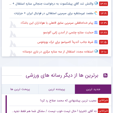
واکنش تند آقای پیشکسوت به درخواست جنجالی ستاره استقلال + جزئیات
۱۳:۲۸
مقصد غیرمنتظره برای سرمربی استقلالی در فوتبال ایران + جزئیات
۱۳:۱۹
پیام خداحافظی سرمربی سابق الاهلی با هواداران این باشگاه
۱۲:۳۱
حمایت ستاره چلسی از آمدن ژابی آلونسو
۱۲:۲۸
شرط جالب آندره‌آ کامبیاسو برای ترک یوونتوس
۱۲:۱۵
استفاده مجدد استقلال از سه ستاره مرکزی در بازی دوستانه
۱۲:۱۰
برترین ها از دیگر رسانه های ورزشی
جدید ترین
پربیننده ترین
پربحث ترین ها
عجیب ترین پیشنهادی که محمد صلاح رد کرد!
خبرانلاین
نه آقای تاجرنیا ! حال تیمت خوب نیست / مشکل شما هم فقط نجره نقل و انتقال نیست
خبرانلاین