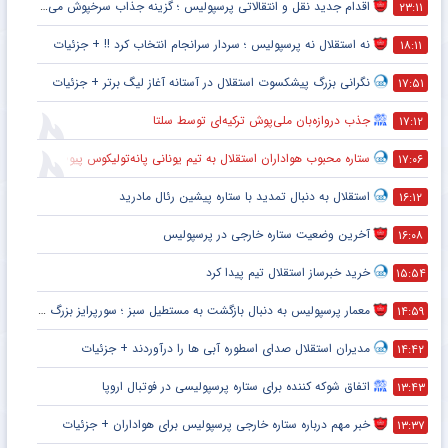
اقدام جدید نقل و انتقالاتی پرسپولیس ؛ گزینه جذاب سرخپوش می شود؟
۲۳:۱۱
نه استقلال نه پرسپولیس ؛ سردار سرانجام انتخاب کرد !! + جزئیات
۱۸:۱۱
نگرانی بزرگ پیشکسوت استقلال در آستانه آغاز لیگ برتر + جزئیات
۱۷:۵۱
جذب دروازه‌بان ملی‌پوش ترکیه‌ای توسط سلتا
۱۷:۱۲
ستاره محبوب هواداران استقلال به تیم یونانی پانه‌تولیکوس پیوست
۱۷:۰۶
استقلال به دنبال تمدید با ستاره پیشین رئال مادرید
۱۶:۱۲
آخرین وضعیت ستاره خارجی در پرسپولیس
۱۶:۰۸
خرید خبرساز استقلال تیم پیدا کرد
۱۵:۵۴
معمار پرسپولیس به دنبال بازگشت به مستطیل سبز ؛ سورپرایز بزرگ در راه است ؟ + جزئیات
۱۴:۵۹
مدیران استقلال صدای اسطوره آبی ها را درآوردند + جزئیات
۱۴:۴۲
اتفاق شوکه کننده برای ستاره پرسپولیسی در فوتبال اروپا
۱۳:۴۳
خبر مهم درباره ستاره خارجی پرسپولیس برای هواداران + جزئیات
۱۳:۳۷