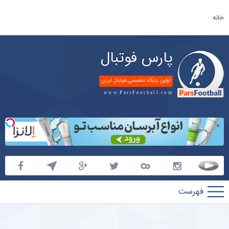
خانه
پارس فوتبال
اولین پایگاه تخصصی فوتبال ایران
www.ParsFootball.com
پارس
فوتبال