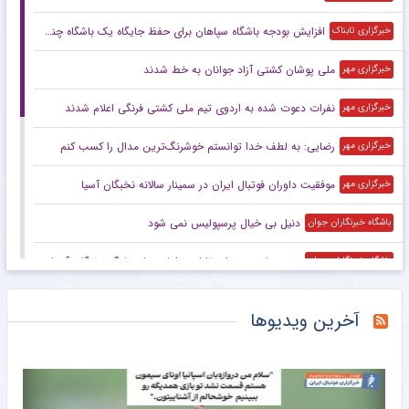
افزایش بودجه باشگاه سپاهان برای حفظ جایگاه یک باشگاه چندرشته‌ای با ۶۸ تیم حرفه‌ای
خبرگزاری تابناک
ملی پوشان کشتی آزاد جوانان به خط شدند
خبرگزاری مهر
نفرات دعوت شده به اردوی تیم ملی کشتی فرنگی اعلام شدند
خبرگزاری مهر
رضایی: به لطف خدا توانستم خوشرنگ‌ترین مدال را کسب کنم
خبرگزاری مهر
موفقیت داوران فوتبال ایران در سمینار سالانه نخبگان آسیا
خبرگزاری مهر
دنیل بی خیال پرسپولیس نمی شود
باشگاه خبرنگاران جوان
دست‌های بسته استقلال در اولین بازی لیگ نخبگان آسیا
باشگاه خبرنگاران جوان
پای پلیس به حذف کره جنوبی از جام جهانی باز شد!
خبرانلاین
آخرین ویدیوها
حضور اسدی در نشست هیأت اجرایی کنفدراسیون آسیا
خبرانلاین
انتقاد تند اسطوره لیورپول از تصمیم صلاح؛ ترکیه در حد تو نیست!
خبرورزشی