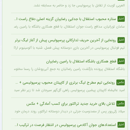
العربی کویت از تقابل با پرسپولیس جا زد و حاضر به مسابقه نشد.
ستاره محبوب استقلال با جدایی رضاییان گزینه اصلی دفاع راست این تیم
اخبار
سامان تورانیان، مدافع راست جوان استقلال، با قطع همکاری باشگاه با رامین رضاییان، شا
رونمایی از آخرین حریف تدارکاتی پرسپولیس پیش از آغاز لیگ برتر
اخبار
تیم فوتبال پرسپولیس در آخرین بازی دوستانه پیش فصل، شنبه با آلومینیوم اراک دیدار می‌
قطع همکاری باشگاه استقلال با رامین رضاییان
اخبار
باشگاه استقلال پرونده بازگشت رامین رضائیان به جمع آبی‌پوشان را رسما مختومه اعلام کرد
رونمایی تیم مطرح لیگ برتری از کاپیتان محبوب پرسپولیسی + سند
عکس
امید عالیشاه کاپیتان پیشین پرسپولیس راهی گل‌گهر سیرجان شد تا زیر نظر سیدمهدی رحمت
تلاش بالای خرید جدید تراکتور برای کسب آمادگی + عکس
عکس
میلاد زکی‌پور پس از مصدومیت جزئی در دیدار دوستانه تراکتور، روند درمان خود را پشت 
استعدادهای جوان آکادمی پرسپولیس در انتظار فرصت در ترکیب اصلی
اخبار