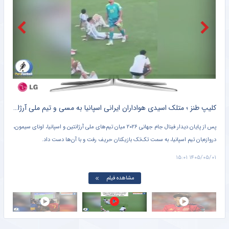
پیوستن مدافع پرسپولیسی به الطلبه ناممکن شد!
خبرورزشی
بازیکن خارجی استقلال از تیم ملی محروم می‌شود!
خبرورزشی
اعلام لیست نفرات دعوت شده به اردوی تیم ملی کشتی فرنگی بزرگسالان
خبرگزاری میزان
ه
کلیپ طنز ؛ متلک اسیدی هواداران ایرانی اسپانیا به مسی و تیم ملی آرژانتین + سند
ه
پس از پایان دیدار فینال جام جهانی ۲۰۲۶ میان تیم‌های ملی آرژانتین و اسپانیا، اونای سیمون،
در و
دروازه‌بان تیم اسپانیا، به سمت تک‌تک بازیکنان حریف رفت و با آن‌ها دست داد.
آرژا
می‌ب
۱۴:۵۲
۱۴۰۵/۰۵/۰۱ ۱۵:۰۱
مشاهده فیلم