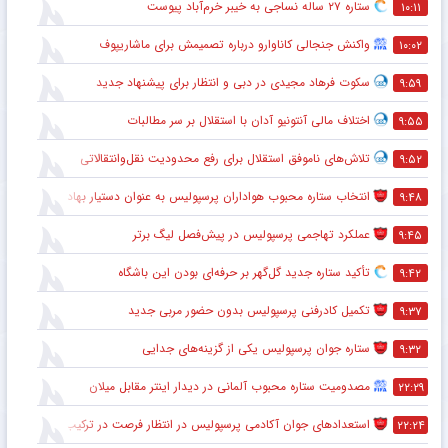
ستاره ۲۷ ساله نساجی به خیبر خرم‌آباد پیوست
۱۰:۱۱
واکنش جنجالی کاناوارو درباره تصمیمش برای ماشاریپوف
۱۰:۰۲
سکوت فرهاد مجیدی در دبی و انتظار برای پیشنهاد جدید
۹:۵۹
اختلاف مالی آنتونیو آدان با استقلال بر سر مطالبات
۹:۵۵
تلاش‌های ناموفق استقلال برای رفع محدودیت نقل‌وانتقالاتی
۹:۵۲
انتخاب ستاره محبوب هواداران پرسپولیس به عنوان دستیار بهادر عبدی
۹:۴۸
عملکرد تهاجمی پرسپولیس در پیش‌فصل لیگ برتر
۹:۴۵
تأکید ستاره جدید گل‌گهر بر حرفه‌ای بودن این باشگاه
۹:۴۲
تکمیل کادرفنی پرسپولیس بدون حضور مربی جدید
۹:۳۷
ستاره جوان پرسپولیس یکی از گزینه‌های جدایی
۹:۳۲
مصدومیت ستاره محبوب آلمانی در دیدار اینتر مقابل میلان
۲۲:۲۹
استعدادهای جوان آکادمی پرسپولیس در انتظار فرصت در ترکیب اصلی
۲۲:۲۴