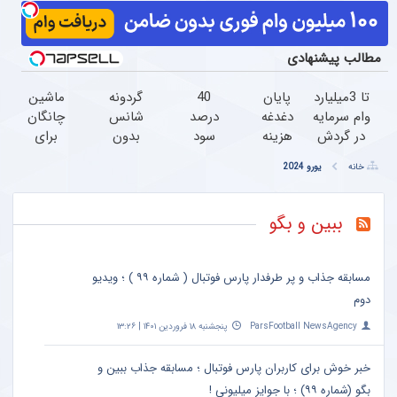
مطالب پیشنهادی
Image
failed
to load
تا 3میلیارد
پایان
40
گردونه
ماشین
وام سرمایه
دغدغه
درصد
شانس
چانگان
در گردش
هزینه
سود
بدون
برای
فروشندگان
های
سالانه
پوچ از
فروش
خانه
یورو 2024
=>
دندان
از
PS5 تا
داری؟
فروشگاهت
پزشکی
تورم
آیفون17
اینجا
رو ثبت
با پک
جا
و بیت
سریع
ببین و بگو
کن
سفید
نمونی
کوین
بفروشش
کننده
خانگی
مسابقه جذاب و پر طرفدار پارس فوتبال ( شماره ۹۹ ) ؛ ویدیو
دوم
ParsFootball NewsAgency
پنجشنبه ۱۸ فروردین ۱۴۰۱ | ۱۳:۲۶
خبر خوش برای کاربران پارس فوتبال ؛ مسابقه جذاب ببین و
بگو (شماره ۹۹) ؛ با جوایز میلیونی !