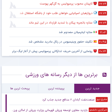
کاپیتان محبوب پرسپولیس به گل‌گهر پیوست
۲۲:۲۴
دروازهبان اسپانیایی خواهان طلب خود از باشگاه استقلال شد
۲۲:۲۴
ستاره باتجربه پیکان با تمدید قرارداد در این تیم ماند
۲۲:۲۴
ستاره اینترمیلان مصدوم شد
۲۱:۰۶
تکلیف حضور وینیسیوس در رئال مادرید مشخص شد
۲۰:۴۵
رونمایی از آخرین حریف تدارکاتی پرسپولیس پیش از آغاز لیگ برتر
۲۰:۲۴
برترین ها از دیگر رسانه های ورزشی
جدید ترین
پربیننده ترین
پربحث ترین ها
صنعت‌نفت آبادان ۲ مدافع جدید جذب کرد
مشرق نیوز
بازدید معاون توسعه ورزش قهرمانی وزارت ورزش از اماکن ورزشی و زیرساختی استان گیلان
خبرگزاری دانشجو