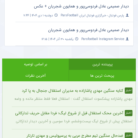
دیدار صمیمی عادل فردوسی‌پور و همایون شجریان + عکس
پارس فوتبال ؛ خبرگزاری فوتبال ایران ParsFootball
دوشنبه ۱ دی ۱۴۰۴ | ۷:۴۴
دیدار صمیمی عادل فردوسی‌پور و همایون شجریان
Parsfootball Instagram Service
یکشنبه ۳۰ آذر ۱۴۰۴ | ۱۶:۱۵
پربیننده ترین
بر اساس توصیه
پربحث ترین ها
آخرین نظرات
کنایه سنگین مهدی پاشازاده به مدیران استقلال جنجال به پا کرد
اخبار
مهدی پاشازاده پیشکسوت استقلال گفت : استقلال فعلا فقط منتظر مانده و وضعیت مدیر
آخرین محک استقلال قبل از شروع لیگ؛ فردا مقابل حریف تدارکاتی
اخبار
استقلال پیش از شروع لیگ بیست‌وششم، فردا سومین و آخرین دیدار تدارکاتی خود را برگزا
ضدحال سنگین تیم مطرح عربی به پرسپولیس و مهدی تارتار
اخبار