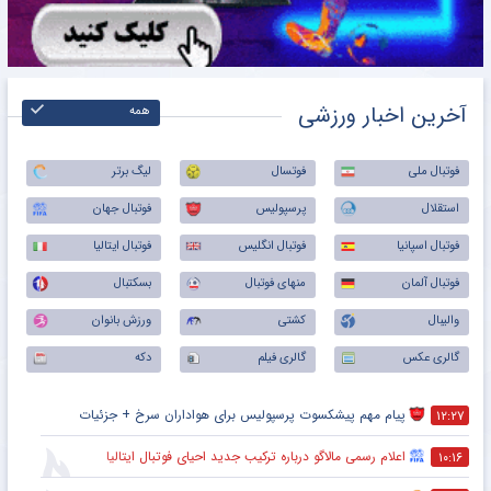
آخرین اخبار ورزشی
همه
فوتبال ملی
فوتسال
لیگ برتر
استقلال
پرسپولیس
فوتبال جهان
فوتبال اسپانیا
فوتبال انگلیس
فوتبال ایتالیا
فوتبال آلمان
منهای فوتبال
بسکتبال
والیبال
کشتی
ورزش بانوان
گالری عکس
گالری فیلم
دکه
پیام مهم پیشکسوت پرسپولیس برای هواداران سرخ + جزئیات
۱۲:۲۷
اعلام رسمی مالاگو درباره ترکیب جدید احیای فوتبال ایتالیا
۱۰:۱۶