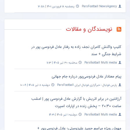
ParsFootball NewsAgency
پنجشنبه ۱۸ فروردین ۱۴۰۱ | ۱۲:۵۸
نویسندگان و مقالات
کلیپ واکنش کامران نجف زاده به رفتار عادل فردوسی پور در
شرایط جنگی + سند
Parsfootball Multi media
سه‌شنبه ۳۰ تیر ۱۴۰۵ | ۱۱:۱۳
پیام معنادار عادل فردوسی‌پور درباره جام جهانی
پارس فوتبال ؛ خبرگزاری فوتبال ایران ParsFootball
دوشنبه ۸ تیر ۱۴۰۵ | ۱۰:۰۹
آرژانتین در برابر اتریش با گزارش عادل فردوسی پور | امشب
ساعت ۲۰:۳۰ – پخش زنده در اپارات اسپرت
Parsfootball Multi media
دوشنبه ۱ تیر ۱۴۰۵ | ۱۴:۳۱
مهمان ویژه مراسم حمید علیدوستی؛ عادل فردوسی‌پور +