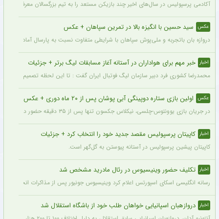
آکادمی پرسپولیس در سال‌های اخیر چند بازیکن مستعد را به تیم بزرگسالان معرفی کرده، ا
سید حسین با انگیزه بالا در تمرین سپاهان + عکس
عکس
دروازه بان باتجربه و ملی‌پوش سپاهان با شرایطی متفاوت نسبت به پارسال آماده شروع لی
خبر مهم برای هواداران در آستانه آغاز مسابقات لیگ برتر + جزئیات
اخبار
محمدرضا کشوری فرد دبیر سازمان لیگ فوتبال ایران گفت : تا این لحظه تصمیم بر این بوده
اولین بازی ستاره دوپینگی آبی پوشان پس از ۲۰ ماه دوری + عکس
عکس
در جریان بازی یوونتوس-چلسی، نیکلاس جکسون تنها پس از ۳۵ دقیقه حضور در زمین تعویض شد و در همین مسابقه میخایلو مودریک نخستین بازی خود را پس از ۲۰ ماه برای چلسی انجام داد.
کاپیتان پرسپولیس مقصد جدید خود را انتخاب کرد + جزئیات
اخبار
کاپیتان پیشین پرسپولیس در آستانه پیوستن به گل‌گهر است.
تکلیف حضور وینیسیوس در رئال مادرید مشخص شد
اخبار
رسانه انگلیسی اسکای اسپورتس اعلام کرد وینیسیوس جونیور پس از مذاکرات انجام شده با م
دروازهبان اسپانیایی خواهان طلب خود از باشگاه استقلال شد
اخبار
آنتونیو آدان، دروازه‌بان اسپانیایی سابق استقلال، به دلیل اختلاف ۱۰۰ تا ۲۰۰ هزار یورویی در مطالبات خود، قصد شکایت از باشگاه را دارد.