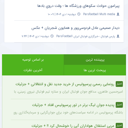
پیرامون حوادث سکوهای ورزشگاه ها ؛ وقت درویِ بادها
Parsfootball Multi media
دوشنبه ۱ دی ۱۴۰۴ | ۱۰:۰۹
دیدار صمیمی عادل فردوسی‌پور و همایون شجریان + عکس
پارس فوتبال ؛ خبرگزاری فوتبال ایران ParsFootball
دوشنبه ۱ دی ۱۴۰۴ | ۷:۴۴
پربیننده ترین
بر اساس توصیه
پربحث ترین ها
آخرین نظرات
رونمایی رسمی پرسپولیس از خرید جدید نقل و انتقالاتی + جزئیات
اخبار
امیرحسین طاهری، مدافع جوان فوتبال ایران و ستاره تیم فوتبال نیروی زمینی، با قرارداد
پدیده جوان لیگ برتر در تور پرسپولیس افتاد + جزئیات
اخبار
باشگاه پرسپولیس در ادامه سیاست‌های خود برای جوان‌گرایی و سرمایه‌گذاری روی استعدادهای آینده فوتبال ایران، ک
مربی استقلال هواداران آبی را خوشحال کرد !! + جزئیات
اخبار