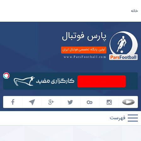
خانه
پارس فوتبال
اولین پایگاه تخصصی فوتبال ایران
www.ParsFootball.com
پارس
فوتبال