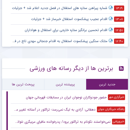
شماره پیراهن ستاره های استقلال در فصل جدید اعلام شد + جزئیات
۱۳:۱۹
اقدام عجیب پیشکسوت استقلال خبرساز شد + جزئیات
۱۳:۰۸
اقدام تحسین برانگیز ستاره خارجی برای استقلال و هواداران
۱۲:۵۱
متلک سنگین پیشکسوت استقلال به اقدام جنجالی مهدی تاج در فدراسیون فوتبال
۱۲:۴۰
برترین ها از دیگر رسانه های ورزشی
جدید ترین
پربیننده ترین
پربحث ترین ها
حضور جودوکاران نوجوان ایران در مسابقات قهرمانی جهان
خبرگزاری مهر
دهقانی: آزادی به لیگ نمی‌رسد؛ تراکتور در آستانه تغییر میزبان آسیایی است
باشگاه خبرنگاران جوان
نمی‌خواستند نکونام به تراکتور برود/ پدرخوانده مافیای مربیگری نتوانست سرمربی‌اش را به تبریزی‎‌ها تحمیل کند!
خبرورزشی