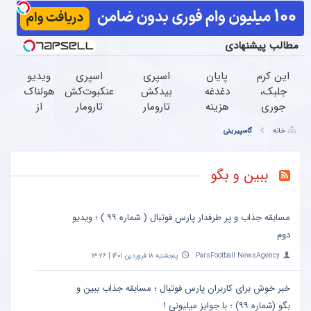
مطالب پیشنهادی
این کرم
پایان
اسپری
اسپری
ویدیو
جلبک،
دغدغه
بیدکش
عنکبوت‌‌کش
هولناک
جوری
هزینه
تارومار
تارومار
از
چروکاتو
های
با
ازبین‌برنده
جوان
خانه
گاسپیرینی
صاف
دندان
اثرفوری
انواع
کارتن
میکنه
پزشکی
،
عنکبوت
خوابی
که انگار
با پک
محافظ
که
ببین و بگو
بوتاکس
سفید
لباس
میلیاردر
کردی!
کننده
در
شد.
(تخفیف
خانگی
مقابل
آموزش
مسابقه جذاب و پر طرفدار پارس فوتبال ( شماره ۹۹ ) ؛ ویدیو
ویژه)
بید
رایگان
دوم
ParsFootball NewsAgency
پنجشنبه ۱۸ فروردین ۱۴۰۱ | ۱۳:۲۶
خبر خوش برای کاربران پارس فوتبال ؛ مسابقه جذاب ببین و
بگو (شماره ۹۹) ؛ با جوایز میلیونی !