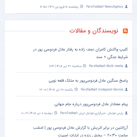
ParsFootball NewsAgency
پنجشنبه ۱۸ فروردین ۱۴۰۱ | ۱۲:۵۸
نویسندگان و مقالات
کلیپ واکنش کامران نجف زاده به رفتار عادل فردوسی پور در
شرایط جنگی + سند
Parsfootball Multi media
سه‌شنبه ۳۰ تیر ۱۴۰۵ | ۱۱:۱۳
پاسخ سنگین عادل فردوسی‌پور به متلک قلعه نویی
Parsfootball Instagram Service
یکشنبه ۲۸ تیر ۱۴۰۵ | ۲۲:۰۸
پیام معنادار عادل فردوسی‌پور درباره جام جهانی
پارس فوتبال ؛ خبرگزاری فوتبال ایران ParsFootball
دوشنبه ۸ تیر ۱۴۰۵ | ۱۰:۰۹
آرژانتین در برابر اتریش با گزارش عادل فردوسی پور | امشب
ساعت ۲۰:۳۰ – پخش زنده در اپارات اسپرت