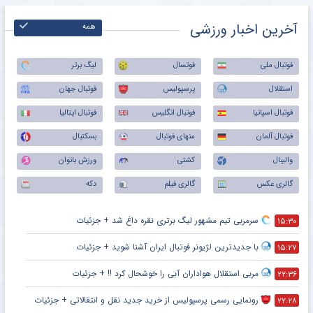
آخرین اخبار ورزشی
همه
فوتبال ملی
فوتسال
لیگ برتر
استقلال
پرسپولیس
فوتبال جهان
فوتبال اسپانیا
فوتبال انگلیس
فوتبال ایتالیا
فوتبال آلمان
منهای فوتبال
بسکتبال
والیبال
کشتی
ورزش بانوان
گالری عکس
گالری فیلم
دکه
سرمربی تیم مشهور لیگ برتری نقره داغ شد + جزئیات
۱۵:۳۰
با جدیدترین لژیونر فوتبال ایران آشنا شوید + جزئیات
۱۵:۲۷
مربی استقلال هواداران آبی را خوشحال کرد !! + جزئیات
۲۲:۳۶
رونمایی رسمی پرسپولیس از خرید جدید نقل و انتقالاتی + جزئیات
۲۲:۲۸