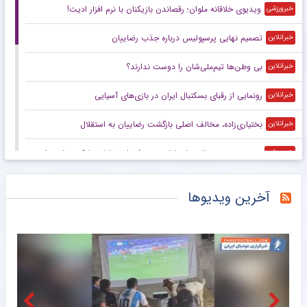
ویدیوی خلاقانه ملوان؛ رقصاندن بازیکنان با نرم افزار ادیت!
خبرورزشی
تصمیم نهایی پرسپولیس درباره جذب رضاییان
خبرانلاین
بی وطن‌ها تیم‌ملی‌شان را دوست ندارند؟
خبرانلاین
رونمایی از رقبای بسکتبال ایران در بازی‌های آسیایی
خبرانلاین
بختیاری‌زاده، مخالف اصلی بازگشت رضاییان به استقلال
خبرانلاین
دوستی عجیب هالند با میلیاردر معروف؛ از تعطیلات لوکس تا دیدار با مایکل جردن +تصاویر
خبرورزشی
ویدیو| اشک‌های کوهنورد ایرانی بر نوک قله دماوند/ بعد از ۴۰ سال بازگشت از آمریکا
خبرورزشی
آخرین ویدیوها
حریفان تیم ملی بسکتبال ۵ نفره ایران در ناگویا مشخص شدند
خبرگزاری دانشجو
اعلام گروه‌بندی رقابت‌های بسکتبال ۵ نفره در بازی‌های آسیایی ناگویا
خبرگزاری میزان
افشاگری‌های مالدینی از پشت پرده انتخاب سرمربی ایتالیا؛ از رد پیشنهاد گواردیولا تا گزینه‌های دروسی و گروسو
خبرورزشی
عکس | جلسه ویژه نکونام پس از امضای قرارداد با تراکتور
خبرانلاین