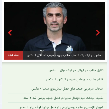
مشاهده
عجیب اما واقعی؛ دیس‌بک محمدرضا گلزار به کریس رونالدو + عکس
تقابل جالب دو ایرانی در لیگ عراق + عکس
اقدام جالب مدیرعامل خبرساز تراکتور + عکس
انتخاب سرمربی جدید برای فصل پیش‌روی سایپا + عکس
تکلیف نیمکت تیم فوتبال سایپا در فصل جدید روشن شد + سند
شروع تازه برای ستاره پرسپولیسی در فصل جدید لیگ برتر + عکس