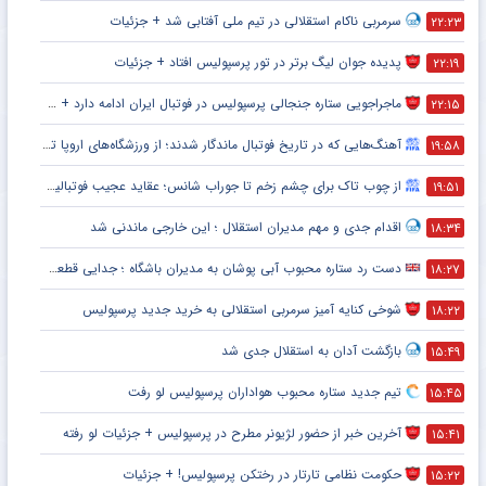
سرمربی ناکام استقلالی در تیم ملی آفتابی شد + جزئیات
۲۲:۲۳
پدیده جوان لیگ برتر در تور پرسپولیس افتاد + جزئیات
۲۲:۱۹
ماجراجویی ستاره جنجالی پرسپولیس در فوتبال ایران ادامه دارد + جزئیات
۲۲:۱۵
آهنگ‌هایی که در تاریخ فوتبال ماندگار شدند؛ از ورزشگاه‌های اروپا تا جام جهانی
۱۹:۵۸
از چوب تاک برای چشم زخم تا جوراب شانس؛ عقاید عجیب فوتبالیست‌ها!
۱۹:۵۱
اقدام جدی و مهم مدیران استقلال ؛ این خارجی ماندنی شد
۱۸:۳۴
دست رد ستاره محبوب آبی پوشان به مدیران باشگاه ؛ جدایی قطعی است !
۱۸:۲۷
شوخی کنایه آمیز سرمربی استقلالی به خرید جدید پرسپولیس
۱۸:۲۲
بازگشت آدان به استقلال جدی شد
۱۵:۴۹
تیم جدید ستاره محبوب هواداران پرسپولیس لو رفت
۱۵:۴۵
آخرین خبر از حضور لژیونر مطرح در پرسپولیس + جزئیات لو رفته
۱۵:۴۱
حکومت نظامی تارتار در رختکن پرسپولیس! + جزئیات
۱۵:۲۲