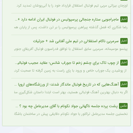
اوزجان بیزاتی مربی تیم فوتبال استقلال قرارداد خود را با آبی‌پوشان تمدید کرد.
ماجراجویی ستاره جنجالی پرسپولیس در فوتبال ایران ادامه دارد + جزئیات
اخبار
رضا شکاری که فصل گذشته پیراهن پرسپولیس را بر تن داشت، پس از پایان همکاری با این
سرمربی ناکام استقلالی در تیم ملی آفتابی شد + جزئیات
اخبار
پیتسو موسیمانه، سرمربی سابق استقلال با توافق فدراسیون فوتبال آفریقای جنوبی به‌عنو
از چوب تاک برای چشم زخم تا جوراب شانس؛ عقاید عجیب فوتبالیست‌ها!
اخبار
از پوشیدن یک جوراب خاص و ورود با پای راست به زمین گرفته تا صحبت کردن با تیرک در
آهنگ‌هایی که در تاریخ فوتبال ماندگار شدند؛ از ورزشگاه‌های اروپا تا جام جهانی
اخبار
اگر به دنبال بهترین آهنگ فوتبالی هستید، بهتر است ابتدا داستان شکل‌گیری مشهورترین آه
پشت پرده جلسه ناگهانی جواد نکونام با آقای مدیرعامل چه بود ؟ + عکس
عکس
نخستین جلسه مدیرعامل تراکتور با جواد نکونام دقایقی پیش در ساختمان باشگاه برگزار شد