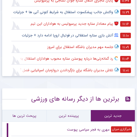
پایان ماجرای انتقال ستاره جوان نساجی به پرسپولیس
۱۱:۳۷
واکنش جالب پیشکسوت استقلال به شرایط کنونی آبی ها + جزئیات
۱۱:۲۹
پیام معنادار ستاره جدید پرسپولیس به هواداران این تیم
۱۱:۱۶
آتش بازی ستاره استقلالی در فوتبال اروپا ادامه دارد + جزئیات
۱۱:۱۰
جلسه مهم مدیران باشگاه استقلال برای امروز
۱۱:۰۹
رد گمانه‌زنی‌ها درباره پیوستن ستاره محبوب هواداران استقلال به تراکتور
۱۱:۰۴
تلاش مدیران باشگاه برای بازگرداندن دروازه‌بان اسپانیایی فصل گذشته به استقلال
۱۱:۰۱
برترین ها از دیگر رسانه های ورزشی
جدید ترین
پربیننده ترین
پربحث ترین ها
مهری به فجر سپاسی پیوست
خبرگزاری میزان