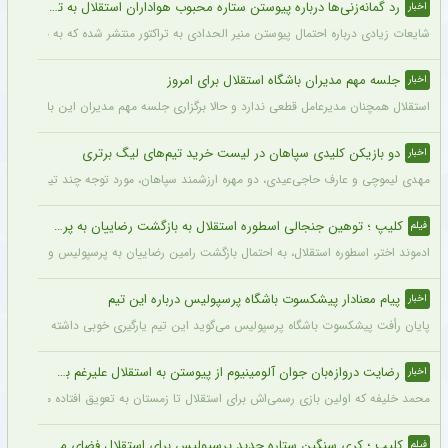
رد گمانه‌زنی‌ها درباره پیوستن ستاره محبوب هواداران استقلال به تراکتور
اخبار
شایعات زیادی درباره احتمال پیوستن منیر الحدادی به تراکتور منتشر شده که به نظر می‌رس
جلسه مهم مدیران باشگاه استقلال برای امروز
اخبار
استقلال همچنان مدیرعامل قطعی ندارد و حالا برگزاری جلسه مهم مدیران این باشگاه در ص
دو بازیکن کلیدی سپاهان در لیست خرید تیم‌های لیگ برتری
اخبار
مهدی لیموچی و عارف حاجی‌عیدی، دو مهره ارزشمند سپاهان، مورد توجه چند تیم لیگ برتری
کلیپ ؛ توهین جنجالی اسطوره استقلال به بازگشت رضاییان به پرسپولیس خبرساز شد + فیلم پربازدید
فیلم
ادموند اختر، اسطوره استقلال، به احتمال بازگشت رامین رضاییان به پرسپولیس واکنش تن
پیام معنادار پیشکسوت باشگاه پرسپولیس درباره این تیم
اخبار
پایان رأفت پیشکسوت باشگاه پرسپولیس می‌گوید این تیم یارگیری خوبی داشته و می‌توان
رضایت دروازه‌بان جوان آلومینیوم از پیوستن به استقلال علیرغم بسته بودن پنجره نقل‌و‌انتقالاتی
اخبار
محمد خلیفه که اولین بازی رسمی‌اش برای استقلال تا زمستان به تعویق افتاده می‌گوید از 
کلیپ ؛ کری سنگین ستاره جدید پرسپولیس برای استقلال فضای مجازی را منفجر کرد + سند
فیلم