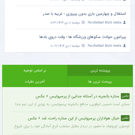
استقلال و چهارمین بازی بدون پیروزی ؛ غریبه با صدر
Parsfootball Multi media
دوشنبه ۸ دی ۱۴۰۴ | ۱۱:۲۴
پیرامون حوادث سکوهای ورزشگاه ها ؛ وقت درویِ بادها
Parsfootball Multi media
دوشنبه ۱ دی ۱۴۰۴ | ۱۰:۰۹
پربیننده ترین
بر اساس توصیه
پربحث ترین ها
آخرین نظرات
ستاره باتجربه در آستانه جدایی از پرسپولیس + عکس
عکس
ممکن است حسین ابرقویی، مدافع باتجربه پرسپولیس، به زودی از این تیم جدا شده و لبا
خیال هواداران پرسپولیس از این ستاره راحت شد + عکس
عکس
اوستون اورونوف با حضور در دیدار مقابل منتخب کرج آمادگی خود را برای شروع فصل جدید