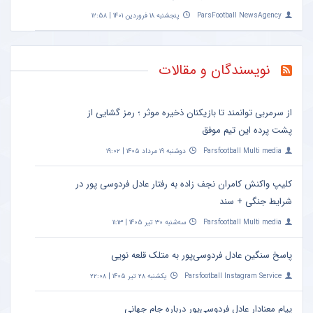
ParsFootball NewsAgency
پنجشنبه ۱۸ فروردین ۱۴۰۱ | ۱۲:۵۸
نویسندگان و مقالات
از سرمربی توانمند تا بازیکنان ذخیره موثر ؛ رمز گشایی از
پشت پرده این تیم موفق
Parsfootball Multi media
دوشنبه ۱۹ مرداد ۱۴۰۵ | ۱۹:۰۲
کلیپ واکنش کامران نجف زاده به رفتار عادل فردوسی پور در
شرایط جنگی + سند
Parsfootball Multi media
سه‌شنبه ۳۰ تیر ۱۴۰۵ | ۱۱:۱۳
پاسخ سنگین عادل فردوسی‌پور به متلک قلعه نویی
Parsfootball Instagram Service
یکشنبه ۲۸ تیر ۱۴۰۵ | ۲۲:۰۸
پیام معنادار عادل فردوسی‌پور درباره جام جهانی