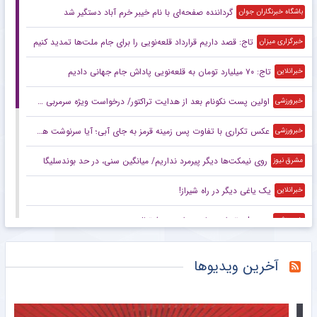
گرداننده صفحه‌ای با نام خیبر خرم آباد دستگیر شد
باشگاه خبرنگاران جوان
تاج: قصد داریم قرارداد قلعه‌نویی را برای جام ملت‌ها تمدید کنیم
خبرگزاری میزان
تاج: ۷۰ میلیارد تومان به قلعه‌نویی پاداش جام جهانی دادیم
خبرانلاین
اولین پست نکونام بعد از هدایت تراکتور/ درخواست ویژه سرمربی سابق استقلال +عکس
خبرورزشی
عکس تکراری با تفاوت پس زمینه قرمز به جای آبی؛ آیا سرنوشت هم برای دو عضو حاضر در عکس تکرار می‌شود؟
خبرورزشی
روی نیمکت‌ها دیگر پیرمرد نداریم/ میانگین سنی، در حد بوندسلیگا
مشرق نیوز
یک یاغی دیگر در راه شیراز!
خبرانلاین
ویدیو| سقوط چترباز وسط زمین فوتبال
خبرورزشی
الماس استقلال به لیگ برتر رسید
خبرورزشی
آخرین ویدیوها
پیام فدراسیون کشتی درباره بدهی ۲۲ میلیاردی برق / قطعی برق مکرر در کمپ تیم های ملی
خبرگزاری دانشجو
دو مهاجم سابق استقلال به تیم جزیره قشم پیوستند
مشرق نیوز