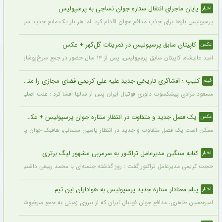
پایان ماجرای انتقال ستاره جوان نساجی به پرسپولیس
اخبار
پرسپولیس بارها برای جذب مدافع جوان اقدام کرد، اما هر بار یک مانع جدید سر راه انتقال 
کاپیتان سابق پرسپولیس در تمرینات گل‌گهر + عکس
عکس
امید عالیشاه، کاپیتان سابق پرسپولیس، پس از ۱۳ سال حضور در جمع سرخ‌پوشان، با پیراهن گل‌گهر در سیرجان دیده شد.
کلیپ ؛ افشاگری تاریخی جدید علیه علی کریمی فضای مجازی را منفجر کرد + فیلم وایرال شده
فیلم
مسعود مرادی پیشکسوت داوری فوتبال ایران پس از سالها افشا کرد : علت اصلی اخراج عل
یک فصل جدید و متفاوت در انتظار ستاره جوان پرسپولیس + عکس
عکس
ممکن است یک فصل متفاوت و جدید در انتظار یاسین سلمانی، هافبک جوان پرسپولیس ب
کنایه سنگین مدیرعامل تراکتور به سرمربی مشهور لیگ برتری
اخبار
حجت کریمی مدیرعامل تراکتور گفت : روز گذشته جلسه‌ای با محمد ربیعی داشتیم که جا دارد 
پیام معنادار ستاره جدید پرسپولیس به هواداران این تیم
اخبار
امیرحسین طاهری، مدافع جوان فوتبال ایران که از نیروی زمینی به جمع سرخپوشان پایتخت ا