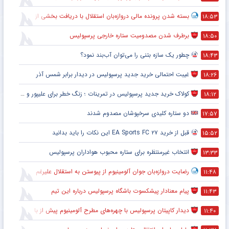
بسته شدن پرونده مالی دروازه‌بان استقلال با دریافت بخشی از مطالباتش
۱۸:۵۳
برطرف شدن مصدومیت ستاره خارجی پرسپولیس
۱۸:۵۰
چطور یک سازه بتنی را می‌توان آب‌بند نمود؟
۱۸:۴۳
غیبت احتمالی خرید جدید پرسپولیس در دیدار برابر شمس آذر
۱۸:۲۶
کولاک خرید جدید پرسپولیس در تمرینات ؛ زنگ خطر برای علیپور و سرگیف
۱۸:۱۲
دو ستاره کلیدی سرخپوشان مصدوم شدند
۱۷:۵۷
قبل از خرید EA Sports FC ۲۷ این نکات را باید بدانید
۱۵:۵۲
انتخاب غیرمنتظره برای ستاره محبوب هواداران پرسپولیس
۱۳:۳۳
رضایت دروازه‌بان جوان آلومینیوم از پیوستن به استقلال علیرغم بسته بودن پنجره نقل‌و‌انتقالاتی
۱۱:۴۸
پیام معنادار پیشکسوت باشگاه پرسپولیس درباره این تیم
۱۱:۴۳
دیدار کاپیتان پرسپولیس با چهره‌های مطرح آلومینیوم پیش از بازی
۱۱:۴۰