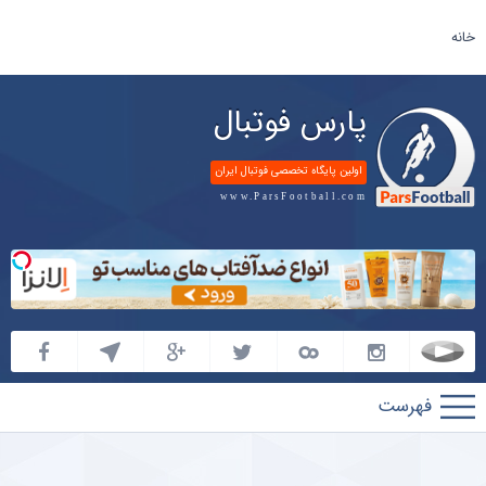
خانه
پارس فوتبال
اولین پایگاه تخصصی فوتبال ایران
www.ParsFootball.com
پارس
فوتبال