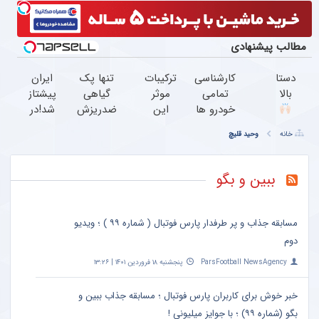
مطالب پیشنهادی
دستا
کارشناسی
ترکیبات
تنها پک
ایران
بالا
تمامی
موثر
گیاهی
پیشتاز
خودرو ها
این
ضدریزش
شد!در
قیمت
فقط با
شامپو
مو که
درمان
خانه
وحید قلیچ
و
1,500,000
باعث
تاییدیه
ریزش
قدرته
تومان
قطع
وزارت
مو با
این
ریزش
بهداشت
شامپو
ببین و بگو
دریل
و
دارد45%تخفیف
جلبک
کشته
رویش
میده
مجدد
مسابقه جذاب و پر طرفدار پارس فوتبال ( شماره ۹۹ ) ؛ ویدیو
مو
دوم
میشه
ParsFootball NewsAgency
پنجشنبه ۱۸ فروردین ۱۴۰۱ | ۱۳:۲۶
خبر خوش برای کاربران پارس فوتبال ؛ مسابقه جذاب ببین و
بگو (شماره ۹۹) ؛ با جوایز میلیونی !