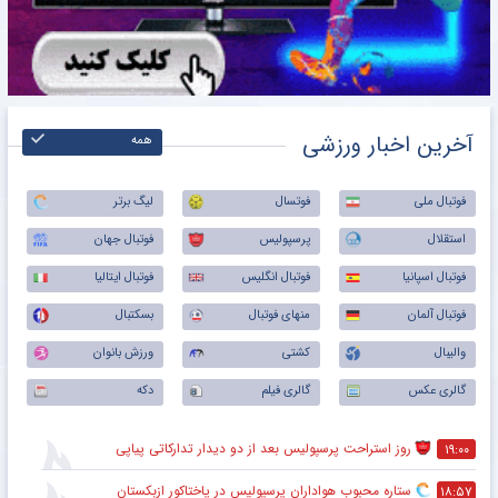
آخرین اخبار ورزشی
همه
فوتبال ملی
فوتسال
لیگ برتر
استقلال
پرسپولیس
فوتبال جهان
فوتبال اسپانیا
فوتبال انگلیس
فوتبال ایتالیا
فوتبال آلمان
منهای فوتبال
بسکتبال
والیبال
کشتی
ورزش بانوان
گالری عکس
گالری فیلم
دکه
روز استراحت پرسپولیس بعد از دو دیدار تدارکاتی پیاپی
۱۹:۰۰
ستاره محبوب هواداران پرسپولیس در پاختاکور ازبکستان
۱۸:۵۷