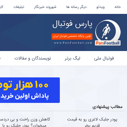
خانه
ویدئو
دیگر رسانه ها
شهروند خبرنگار
تبلیغات
کار
پارس فوتبال
اولین پایگاه تخصصی فوتبال ایران
www.ParsFootball.com
پارس
فوتبال ملی
لیگ برتر
نویسندگان و مقالات
ف
فوتبال
مطالب پیشنهادی
پودر جلبک لاغری رو به قیمت
کاهش وزن راحت و بی دردسر
قدیم بخر
میخوای؟ پودر جلبک رو با