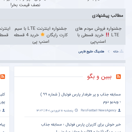
نصف قیمت بخر!
مطالب پیشنهادی
جشنواره فروش مودم های
جشنواره اینترنت LTE با سیم
LTE
خرید قسطی با
کارت رایگان
خرید 4 قسطه
قسط 
اسنپ‌پی
اسنپ پی
خانه
هلدینگ خلیج فارس
ببین و بگو
مسابقه جذاب و پر طرفدار پارس فوتبال ( شماره ۹۹ )
کلی
؛ ویدیو دوم
پور
ParsFootball NewsAgency
پنجشنبه ۱۸ فروردین ۱۴۰۱ | ۱۳:۲۶
a
خبر خوش برای کاربران پارس فوتبال ؛ مسابقه جذاب
پیام
ببین و بگو (شماره ۹۹) ؛ با جوایز میلیونی !