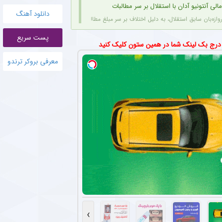
الی آنتونیو آدان با استقلال بر سر مطالبات
دانلود آهنگ
 سابق استقلال، به دلیل اختلاف بر سر مبلغ مطالبات (۱۰۰ تا ۲۰۰ هزار یورو) قصد شکایت از باشگاه را دارد.
پست سریع
 درج بک لینک شما در همین ستون کلیک کنید
صاعقه جان خود را از دست داد.
معرفی بروکر ترندو
ی از شغل جدید مدیرعامل پرسپولیس + عکس
مدیرعامل جوان باشگاه پرسپولیس، به عنوان سفیر افتخاری ورزش چوگان انتخاب شد.
هاد مجیدی در دبی و انتظار برای پیشنهاد جدید
 پنجاه‌سالگی، دور از هیاهوی فوتبال ایران، روزهای آرامی را در دبی سپری می‌کند و همچنان مق
و انتقالات استقلال در فوتبال ایران خنثی شد + جزئیات
ی با پنجره نقل‌وانتقالاتی بسته روزهای دشواری را سپری می‌کند که در همین شرایط، نام سرد
تهاجمی پرسپولیس در پیش‌فصل لیگ برتر
سپولیس در مسابقات پیش فصل شکستی نداشته و توانسته گل های زیادی را به ثمر برساند.
›