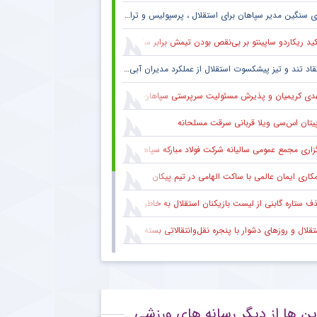
 سنگین مدیر سپاهان برای استقلال ، پرسپولیس و تراکتور + جزئیات
ید ریکاردو ساپینتو بر بی‌نقص بودن تیمش برابر سالزبورگ
قاد تند و تیز پیشکسوت استقلال از عملکرد مدیران آبی + جزئیات
دی کریمیان و پذیرش مسئولیت سرپرستی سپاهان
پیتان اس‌سی ویلا قربانی سرقت مسلحانه
گزاری مجمع عمومی سالیانه شرکت فولاد مبارکه سپاهان
کاری ایمان عالمی با ساکت الهامی در تیم پیکان
 ستاره گابنی از لیست بازیکنان استقلال به خاطر محدودیت نقل‌وانتقالاتی
قلال و روزهای دشوار با پنجره نقل‌وانتقالاتی بسته
ام مهم پیشکسوت پرسپولیس برای هواداران سرخ + جزئیات
ام رسمی مالاگو درباره ترکیب جدید احیای فوتبال ایتالیا
ین ها از دیگر رسانه های ورزشی
ساجی به خیبر خرم‌آباد پیوست