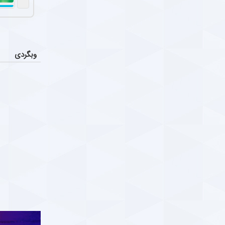
سرمربی فص
عکس
بیان محمودی، 
لال و چهارمین بازی بدون پیروزی ؛ غریبه با صدر
Parsfootball Multi medi
دوشنبه ۸ دی ۱۴۰۴ | ۱۱:۲۴
بازگشت 
عکس
مسعود محبی، مد
وبگردی
امون حوادث سکوهای ورزشگاه ها ؛ وقت درویِ
ا
ستاره ب
عکس
Parsfootball Multi medi
دوشنبه ۱ دی ۱۴۰۴ | ۱۰:۰۹
احسان پهلوان،
ار صمیمی عادل فردوسی‌پور و همایون شجریان +
تکمیل ک
اخبار
س
به نظر می‌رسد 
ارس فوتبال ؛ خبرگزاری فوتبال ایران ParsFootball
دوشنبه ۱ دی
ار صمیمی عادل فردوسی‌پور و همایون شجریان
Parsfootball Instagram Servic
یکشنبه ۳۰ آذر ۱۴۰۴ | ۱۶:۱۵