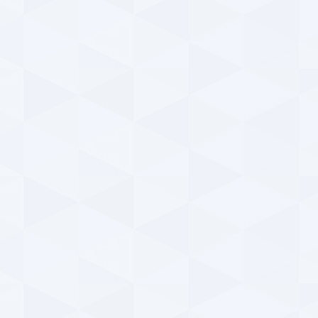
استق
a
پیر
باده
a
دید
عک
پ
۱۴۰۴ | ۷:۴۴
دید
e