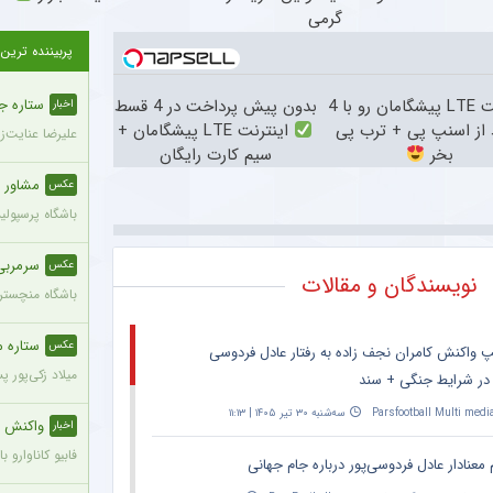
گرمی
پربیننده ترین
اینترنت LTE پیشگامان رو با 4
بدون پیش پرداخت در 4 قسط
ستاره ج
اخبار
از اسنپ پی + ترب پی
اینترنت LTE پیشگامان +
علیرضا عنایت‌ز
بخر
سیم کارت رایگان
مشاور 
عکس
باشگاه پرسپول
سرمربی
عکس
نویسندگان و مقالات
باشگاه منچستری
ستاره محب
عکس
پ واکنش کامران نجف زاده به رفتار عادل فردوسی
میلاد زکی‌پور 
 در شرایط جنگی + سند
Parsfootball Multi medi
سه‌شنبه ۳۰ تیر ۱۴۰۵ | ۱۱:۱۳
واکنش ج
اخبار
فابیو کاناوارو
 معنادار عادل فردوسی‌پور درباره جام جهانی