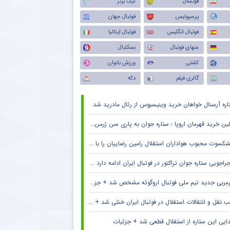
فوتسال
لیگ برتر
پرسپولیس
فوتبال جهان
فوتبال انگلیس
فوتبال ایتالیا
منهای فوتبال
بسکتبال
کشتی
ورزش بانوان
گالری فیلم
دکه
اره آرسنال خواهان خرید وینیسیوس از رئال مادرید شد
ین خرید قهرمان اروپا ؛ ستاره جوان به پاری سن ژرمن می رود
کسوت محبوب هواداران استقلال رامین رضاییان را با خاک یکسان کرد + جزئیات
راجویی ستاره جوان تراکتور در فوتبال ایران ادامه دارد + جزئیات
مربی جدید تیم ملی فوتبال اروگوئه مشخص شد + جزئیات
 نقل و انتقالات استقلال در فوتبال ایران خنثی شد + جزئیات
ایی این ستاره از استقلال قطعی شد + جزئیات