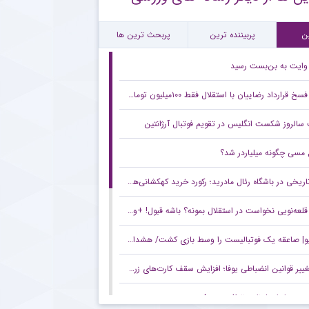
کنش جنجالی کاناوارو درباره تصمیمش برای ماشاریپوف
ن
پربیننده ترین
پربحث ترین ها
 وایت به بن‌بست رسید
سخ قرارداد رضاییان با استقلال فقط ۱۰۰میلیون تومان!
سالروز شکست انگلیس در تقویم فوتبال آرژانتین
 مسی چگونه میلیاردر شد؟
اریخی در باشگاه رئال مادرید؛ رکورد خرید کهکشانی‌ها شکست
لعه‌نویی نخواست در استقلال بمونه؟ باشه قبول! +ویدیو
| صاعقه یک فوتبالیست را وسط بازی کشت/ هشدار صحنه دلخراش!
ییر قوانین انضباطی یوفا؛ افزایش سقف کارت‌های زرد در رقابت‌های اروپایی
دری با بارسلونا به توافق رسید!