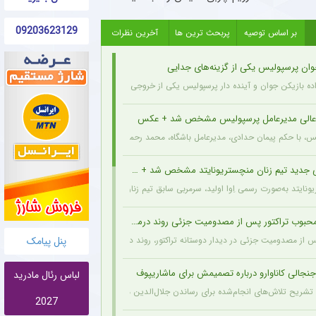
09203623129
بر اساس توصیه
پربحث ترین ها
آخرین نظرات
وان پرسپولیس یکی از گزینه‌های جدایی
اده بازیکن جوان و آینده دار پرسپولیس یکی از خروجی های احتمالی باشگاه به شمار می رود.
عالی مدیرعامل پرسپولیس مشخص شد + عکس
یس، با حکم پیمان حدادی، مدیرعامل باشگاه، محمد رحمان سالاری به عنوان مشاور عالی مدیر
 جدید تیم زنان منچستریونایتد مشخص شد + عکس
ونایتد به‌صورت رسمی اِوا اولید، سرمربی سابق تیم زنان هارتس، را به‌عنوان سرمربی جدید تیم
وب تراکتور پس از مصدومیت جزئی روند درمان را پشت سر گذاشت + عکس
پنل پیامک
پس از مصدومیت جزئی در دیدار دوستانه تراکتور، روند درمان خود را پشت سر می‌گذارد و از 
نجالی کاناوارو درباره تصمیمش برای ماشاریپوف
لباس رئال مادرید
 با تشریح تلاش‌های انجام‌شده برای رساندن جلال‌الدین ماشاریپوف به جام جهانی تأکید کرد 
2027