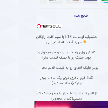
ل گذشته سپاهان با تمدید یک فصل دیگر در این تیم ماند + عکس
سرمربی فصل گذشته سپاهان، با وجود شایعات حضور در پرسپولیس، قرارداد خود را برای یک فص
نتایج زنده
ستاره جوان خیبر پس از شایعه انتقال به روسیه + عکس
افع جوان خیبر که در هفته‌های گذشته یکی از سوژه‌های نقل‌وانتقالات بود، پس از بازگشت به 
اتجربه از جمع سبزپوشان اصفهانی جدا شد + عکس
جشنواره اینترنت LTE با سیم کارت رایگان
خرید 4 قسطه اسنپ پی
 هافبک باتجربه فوتبال ایران، یک فصل پس از بازگشت به ذوب‌آهن، از جمع سبزپوشان اصفه
کاهش وزن راحت و بی دردسر میخوای؟
ادرفنی پرسپولیس بدون حضور مربی جدید
پودر جلبک رو با نصف قیمت بخر!
که تیم فوتبال پرسپولیس در حالی وارد مسابقات لیگ برتر خواهد شد که مربی جدیدی به کادر
پودر جلبک لاغری رو به قیمت قدیم بخر
3تا5 کیلو لاغری توی یک ماه با پودر
جلبک(تعداد محدود)
از الان تا ماه بعد 4 کیلو با پودر جلبک لاغر
میشی(تعداد محدود)