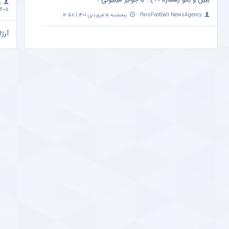
پ
۴۰۵ | ۱۰:۰۹
ParsFootball NewsAgency
پنجشنبه ۱۸ فروردین ۱۴۰۱ | ۱۲:۵۸
آرژا
امشب ساعت 
a
مهم
+ ع
پ
اردیبهشت 
تاثی
متفا
a
پیش
صدر
a