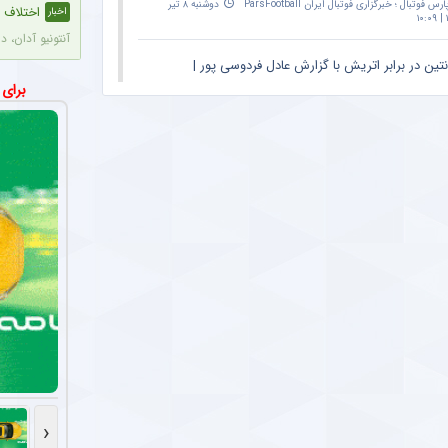
ارس فوتبال ؛ خبرگزاری فوتبال ایران ParsFootball
دوشنبه ۸ تیر
اختلاف م
اخبار
۱
آنتونیو آدان، دروازه‌بان
نتین در برابر اتریش با گزارش عادل فردوسی پور |
ستاره ۲۴ ساله تایلندی در جریان مسابقه جان خود را از دست داد + عکس
عکس
برای
۲۰:۳۰ – پخش زنده در اپارات اسپرت
صفوان آوائه، وینگر ۲۴ ساله تایلندی، در جریان یک مسابقه فوتبال بر اثر برخورد 
Parsfootball Multi medi
دوشنبه ۱ تیر ۱۴۰۵ | ۱۴:۳۱
رونمای
عکس
ان ویژه مراسم حمید علیدوستی؛ عادل فردوسی‌پور
پیمان حدادی، 
کس
ارس فوتبال ؛ خبرگزاری فوتبال ایران ParsFootball
دوشنبه ۲۸
سکوت فر
اخبار
۱۴۰۵ | ۱۳:۲۵
فرهاد مجیدی در
ر اولتیماتوم و زمین مطلوب ؛ استقلال با چهره ای
بمب نقل 
اخبار
وت برابر سپاهان
استقلال در حال
Parsfootball Multi medi
جمعه ۱۲ دی ۱۴۰۴ | ۲۱:۴۴
عملکرد 
اخبار
 بازی حساس سپاهان – استقلال ؛ تثبیت
تیم فوتبال پر
نشینی طلایی پوشان یا عبور استقلال از بحران؟
‹
Parsfootball Multi medi
پنجشنبه ۱۱ دی ۱۴۰۴ | ۱۱:۱۴