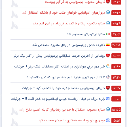
کاپیتان محبوب پرسپولیس به گل‌گهر پیوست
۲۲:۲۴
دروازهبان اسپانیایی خواهان طلب خود از باشگاه استقلال شد
۲۲:۲۴
ستاره باتجربه پیکان با تمدید قرارداد در این تیم ماند
۲۲:۲۴
ستاره اینترمیلان مصدوم شد
۲۱:۰۶
تکلیف حضور وینیسیوس در رئال مادرید مشخص شد
۲۰:۴۵
رونمایی از آخرین حریف تدارکاتی پرسپولیس پیش از آغاز لیگ برتر
۲۰:۲۴
خبر مهم برای هواداران در آستانه آغاز مسابقات لیگ برتر + جزئیات
۱۷:۴۲
۷ تا از مهم ترین فواید دوچرخه سواری که نمی دانستید !
۱۷:۴۰
کاپیتان پرسپولیس مقصد جدید خود را انتخاب کرد + جزئیات
۱۷:۳۷
زلزله بزرگ در فیفا ؛ ریاست جیانی اینفانتینو به خطر افتاد !! + جزئیات
۱۶:۰۱
ستاره محبوب استقلال با جدایی رضاییان گزینه اصلی دفاع راست این تیم
۱۵:۵۵
مودریچ درباره ادامه همکاری با میلان صحبت کرد
۱۵:۵۱