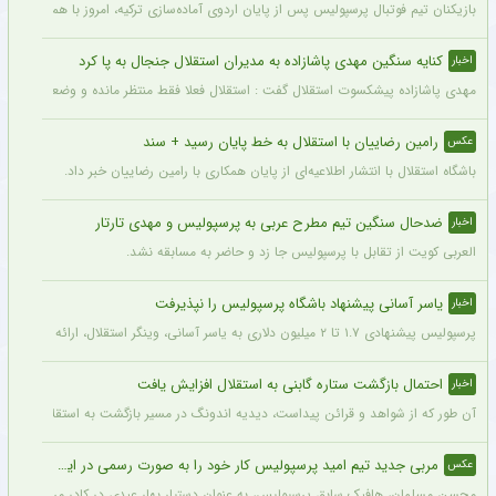
بازیکنان تیم فوتبال پرسپولیس پس از پایان اردوی آماده‌سازی ترکیه، امروز با هماهنگی‌ها
کنایه سنگین مهدی پاشازاده به مدیران استقلال جنجال به پا کرد
اخبار
مهدی پاشازاده پیشکسوت استقلال گفت : استقلال فعلا فقط منتظر مانده و وضعیت مدیر
رامین رضاییان با استقلال به خط پایان رسید + سند
عکس
باشگاه استقلال با انتشار اطلاعیه‌ای از پایان همکاری با رامین رضاییان خبر داد.
ضدحال سنگین تیم مطرح عربی به پرسپولیس و مهدی تارتار
اخبار
العربی کویت از تقابل با پرسپولیس جا زد و حاضر به مسابقه نشد.
یاسر آسانی پیشنهاد باشگاه پرسپولیس را نپذیرفت
اخبار
پرسپولیس پیشنهادی ۱.۷ تا ۲ میلیون دلاری به یاسر آسانی، وینگر استقلال، ارائه کرد، اما او نپذیرفت. آسانی تأکید کرد در فوتبال ایران فقط برای استقلال بازی خواهد کرد.
احتمال بازگشت ستاره گابنی به استقلال افزایش یافت
اخبار
آن طور که از شواهد و قرائن پیداست، دیدیه اندونگ در مسیر بازگشت به استقلال قرار دار
مربی جدید تیم امید پرسپولیس کار خود را به صورت رسمی در این باشگاه آغاز کرد + عکس
عکس
محسن مسلمان، هافبک سابق پرسپولیس، به عنوان دستیار بهار عبدی در کادر مربیگری تی