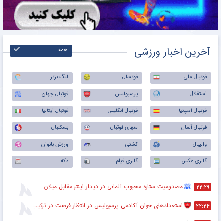
آخرین اخبار ورزشی
همه
فوتبال ملی
فوتسال
لیگ برتر
استقلال
پرسپولیس
فوتبال جهان
فوتبال اسپانیا
فوتبال انگلیس
فوتبال ایتالیا
فوتبال آلمان
منهای فوتبال
بسکتبال
والیبال
کشتی
ورزش بانوان
گالری عکس
گالری فیلم
دکه
مصدومیت ستاره محبوب آلمانی در دیدار اینتر مقابل میلان
۲۲:۲۹
استعدادهای جوان آکادمی پرسپولیس در انتظار فرصت در ترکیب اصلی
۲۲:۲۴