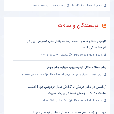
ParsFootball NewsAgency
پنجشنبه ۱۸ فروردین ۱۴۰۱ | ۱۲:۵۸
نویسندگان و مقالات
کلیپ واکنش کامران نجف زاده به رفتار عادل فردوسی پور در
شرایط جنگی + سند
Parsfootball Multi media
سه‌شنبه ۳۰ تیر ۱۴۰۵ | ۱۱:۱۳
پیام معنادار عادل فردوسی‌پور درباره جام جهانی
پارس فوتبال ؛ خبرگزاری فوتبال ایران ParsFootball
دوشنبه ۸ تیر ۱۴۰۵ | ۱۰:۰۹
آرژانتین در برابر اتریش با گزارش عادل فردوسی پور | امشب
ساعت ۲۰:۳۰ – پخش زنده در اپارات اسپرت
Parsfootball Multi media
دوشنبه ۱ تیر ۱۴۰۵ | ۱۴:۳۱
مهمان ویژه مراسم حمید علیدوستی؛ عادل فردوسی‌پور +