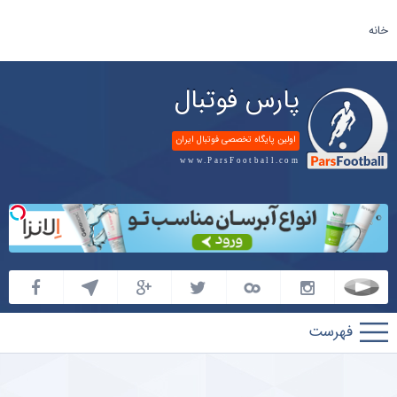
خانه
پارس فوتبال
اولین پایگاه تخصصی فوتبال ایران
www.ParsFootball.com
پارس
فوتبال