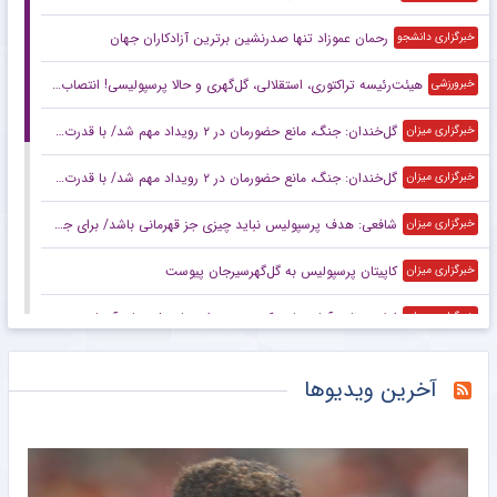
رحمان عموزاد تنها صدرنشین برترین آزادکاران جهان
خبرگزاری دانشجو
هیئت‌رئیسه تراکتوری، استقلالی، گل‌گهری و حالا پرسپولیسی! انتصاب‌های عجیب در باشگاه‌های خاص؛ فدراسیون حتما جوابگو باشد
خبرورزشی
گل‌خندان: جنگ، مانع حضورمان در ۲ رویداد مهم شد/ با قدرت برای بازی‌های آسیایی و سهمیه المپیک می‌جنگیم
خبرگزاری میزان
گل‌خندان: جنگ، مانع حضورمان در ۲ رویداد مهم شد/ با قدرت برای بازی‌های آسیایی و سهمیه المپیک می‌جنگیم
خبرگزاری میزان
شافعی: هدف پرسپولیس نباید چیزی جز قهرمانی باشد/ برای جام ملت‌ها باید از برخی چهره‌ها عبور کنیم
خبرگزاری میزان
کاپیتان پرسپولیس به گل‌گهرسیرجان پیوست
خبرگزاری میزان
اعلام برنامه آماده‌سازی کره‌جنوبی برای جام ملت‌های آسیا بدون سرمربی
خبرگزاری میزان
عکس | قیمت اسباب بازی‌های داخل تصویر کریستیانو رونالدو چند؟
خبرانلاین
آخرین ویدیوها
در نازی‌آباد مشخص شد اکبر عبدی چقدر محبوب است/ روزنامه خبرورزشی پنج‌شنبه را ببینید
خبرورزشی
ناکامی مجدد استقلال در باز کردن پنجره نقل و انتقالاتی
باشگاه خبرنگاران جوان