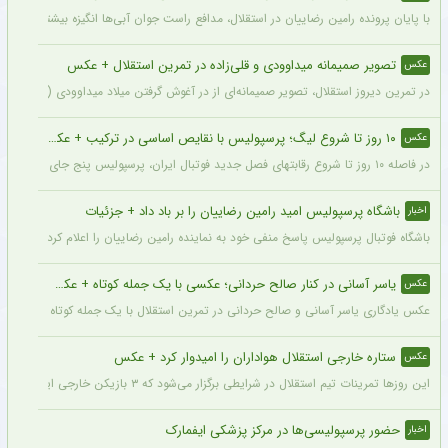
با پایان پرونده رامین رضاییان در استقلال، مدافع راست جوان آبی‌ها انگیزه بیشتری برای
تصویر صمیمانه میداوودی و قلی‌زاده در تمرین استقلال + عکس
عکس
در تمرین دیروز استقلال، تصویر صمیمانه‌ای از در آغوش گرفتن میلاد میداوودی (مربی مهاج
۱۰ روز تا شروع لیگ؛ پرسپولیس با نقایص اساسی در ترکیب + عکس
عکس
در فاصله ۱۰ روز تا شروع رقابتهای فصل جدید فوتبال ایران، پرسپولیس پنج جای خالی در فهرست بزرگسالان خود می‌بیند و البته نقایصی که در صورت عدم تکمیل تیم، میتواند آسیب بزرگی را در طول فصل به این تیم بزند. سرخپوشان در این پنجره نقل و انتقالات ۸ خرید را انجام دادند اما باتوجه به ضعف اسکواد فصل گذشته و همچنین کنار گذاشتن شش بازیکن، همچنان چند پست در تیم پرسپولیس خالی است.
باشگاه پرسپولیس امید رامین رضاییان را بر باد داد + جزئیات
اخبار
باشگاه فوتبال پرسپولیس پاسخ منفی خود به نماینده رامین رضاییان را اعلام کرد.
یاسر آسانی در کنار صالح حردانی؛ عکسی با یک جمله کوتاه + عکس
عکس
عکس یادگاری یاسر آسانی و صالح حردانی در تمرین استقلال با یک جمله کوتاه از سوی وینگ
ستاره خارجی استقلال هواداران را امیدوار کرد + عکس
عکس
این روزها تمرینات تیم استقلال در شرایطی برگزار می‌شود که ۳ بازیکن خارجی این تیم با قدرت در کنار دیگر بازیکنان داخلی استقلال مشغول تمرین کردن هستند.
حضور پرسپولیسی‌ها در مرکز پزشکی ایفمارک
اخبار