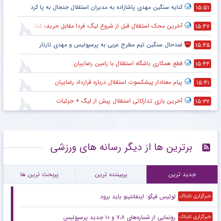
کنایه سنگین مهدی پاشازاده به مدیران استقلال جنجال به پا کرد
۱۵:۵۱
آخرین محک استقلال قبل از شروع لیگ؛ فردا مقابل حریف تدارکاتی
۱۵:۴۷
ضدحال سنگین تیم مطرح عربی به پرسپولیس و مهدی تارتار
۱۵:۴۵
قطع همکاری باشگاه استقلال با رامین رضاییان
۱۵:۴۴
پیام معنادار پیشکسوت استقلال درباره قرارداد رضاییان
۱۵:۴۱
آخرین بازی تدارکاتی استقلال پیش از لیگ + جزئیات
۱۵:۳۷
برترین ها از دیگر رسانه های ورزشی
جدید ترین
پربیننده ترین
پربحث ترین ها
لوئیس فیگو: اینفانتینو باید برود
خبرگزاری تابناک
رونمایی از شماره‌های ۷،۸ و ۱۰ جدید پرسپولیس
خبرگزاری تابناک