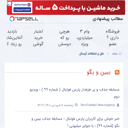
مطالب پیشنهادی
فروشگاه
وام ۳
هرچی
اعتبار
بازدید
داری ؟
میلیاردی،
رو که
خرید
آنلاین‌شاپت
عضو
ویژه
دوسش
گوشی
رو زیاد کن،
شو تا 3
صاحبان
داری
بگیر
بازدید بالاتر
خانه
نقل و انتقالاتد آرسنال
میلیارد
فروشگاه‌های
قسطی
همین
= درآمد
وام بگیر
آنلاین و
بخر
حالا
بیشتر
حضوری
خریدت
درخواست
ببین و بگو
رو با
اعتبار بده
اعتبار
شروع
مسابقه جذاب و پر طرفدار پارس فوتبال ( شماره ۹۹ ) ؛ ویدیو
کن
دوم
ParsFootball NewsAgency
پنجشنبه ۱۸ فروردین ۱۴۰۱ | ۱۳:۲۶
خبر خوش برای کاربران پارس فوتبال ؛ مسابقه جذاب ببین و
بگو (شماره ۹۹) ؛ با جوایز میلیونی !