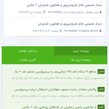
دیدار صمیمی عادل فردوسی‌پور و همایون شجریان + عکس
پارس فوتبال ؛ خبرگزاری فوتبال ایران ParsFootball
دوشنبه ۱ دی ۱۴۰۴ | ۷:۴۴
دیدار صمیمی عادل فردوسی‌پور و همایون شجریان
Parsfootball Instagram Service
یکشنبه ۳۰ آذر ۱۴۰۴ | ۱۶:۱۵
پربیننده ترین
بر اساس توصیه
پربحث ترین ها
آخرین نظرات
مدافع ۲۱ ساله با قد ۱۹۵ سانتی‌متر به پرسپولیس ملحق شد + عکس
عکس
محمدمهدی زارع، مدافع ۲۱ ساله با قد ۱۹۵ سانتی‌متر، با مبلغ ۸۰۰ هزار دلار از اخمت گروژنی به پرسپولیس پیوست.
واکنش معنادار ستاره محبوب هواداران استقلال درباره پرسپولیس + عکس
عکس
ابوالفضل جلالی، مدافع جدید پرسپولیس پیام جدیدی را در فضای مجازی به اشتراک گذاش
از جانشین رامین رضاییان در استقلال رونمایی شد + عکس
عکس