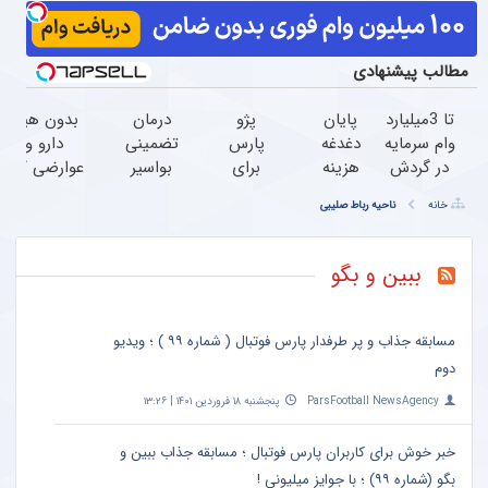
مطالب پیشنهادی
تا 3میلیارد
پایان
پژو
درمان
بدون هیچ
وام سرمایه
دغدغه
پارس
تضمینی
دارو و
در گردش
هزینه
برای
بواسیر
عوارضی کمر
فروشندگان
های
فروش
توسط
دردت رو
خانه
ناحیه رباط صلیبی
=>
دندان
داری؟
پزشک
درمان کن!
فروشگاهت
پزشکی
با
فوق
(پرسش‌نامه)
رو ثبت
با پک
خودرو45
تخصص
ببین و بگو
کن
سفید
فروش
بدون
کننده
سریع
بازگشت
خانگی
تر
مسابقه جذاب و پر طرفدار پارس فوتبال ( شماره ۹۹ ) ؛ ویدیو
داری
دوم
ParsFootball NewsAgency
پنجشنبه ۱۸ فروردین ۱۴۰۱ | ۱۳:۲۶
خبر خوش برای کاربران پارس فوتبال ؛ مسابقه جذاب ببین و
بگو (شماره ۹۹) ؛ با جوایز میلیونی !