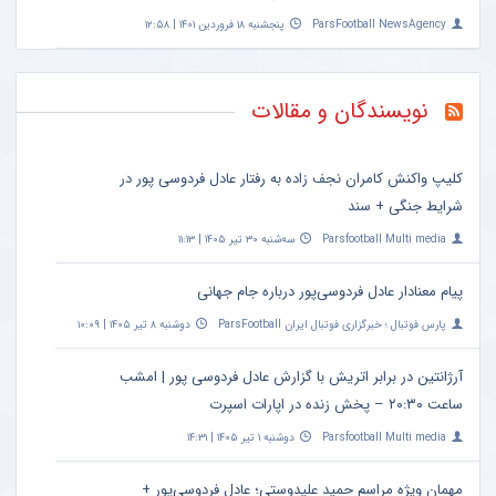
ParsFootball NewsAgency
پنجشنبه ۱۸ فروردین ۱۴۰۱ | ۱۲:۵۸
نویسندگان و مقالات
کلیپ واکنش کامران نجف زاده به رفتار عادل فردوسی پور در
شرایط جنگی + سند
Parsfootball Multi media
سه‌شنبه ۳۰ تیر ۱۴۰۵ | ۱۱:۱۳
پیام معنادار عادل فردوسی‌پور درباره جام جهانی
پارس فوتبال ؛ خبرگزاری فوتبال ایران ParsFootball
دوشنبه ۸ تیر ۱۴۰۵ | ۱۰:۰۹
آرژانتین در برابر اتریش با گزارش عادل فردوسی پور | امشب
ساعت ۲۰:۳۰ – پخش زنده در اپارات اسپرت
Parsfootball Multi media
دوشنبه ۱ تیر ۱۴۰۵ | ۱۴:۳۱
مهمان ویژه مراسم حمید علیدوستی؛ عادل فردوسی‌پور +