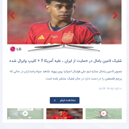
وضعیت مبهم طارمی در المپیاکوس
خبرگزاری دانشجو
وینیسیوس به رکورد رونالدو رسید
خبرگزاری دانشجو
قرارداد وینیسیوس تا ۲۰۳۲ با رئال‌ تمدید شد
خبرگزاری میزان
کلیپ دیده نشده از وحشت خنده دار برادر کوچک یامال از لولوی تیم ملی اسپانیا + سند
شلیک لامین یامال در حمایت از ایران ، علیه آمریکا !! + کلیپ وایرال شده
تصویر لامین یامال ستاره تیم ملی فوتبال اسپانیا روی پهپاد شاهد سپاه پاسداران در حالی که
پرچم فلسطین را در دست دارد در حال شلیک منتشر شده است.
دروا
۱۵:۰۱
۱۴۰۵/۰۵/۰۱ ۱۵:۲۴
مشاهده فیلم