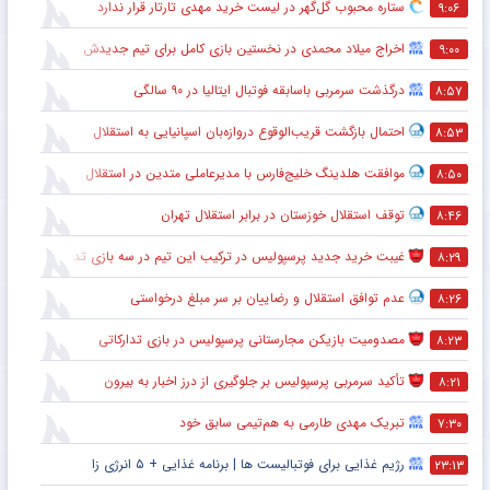
ستاره محبوب گل‌گهر در لیست خرید مهدی تارتار قرار ندارد
۹:۰۶
اخراج میلاد محمدی در نخستین بازی کامل برای تیم جدیدش
۹:۰۰
درگذشت سرمربی باسابقه فوتبال ایتالیا در ۹۰ سالگی
۸:۵۷
احتمال بازگشت قریب‌الوقوع دروازه‌بان اسپانیایی به استقلال
۸:۵۳
موافقت هلدینگ خلیج‌فارس با مدیرعاملی متدین در استقلال
۸:۵۰
توقف استقلال خوزستان در برابر استقلال تهران
۸:۴۶
غیبت خرید جدید پرسپولیس در ترکیب این تیم در سه بازی تدارکاتی
۸:۲۹
عدم توافق استقلال و رضاییان بر سر مبلغ درخواستی
۸:۲۶
مصدومیت بازیکن مجارستانی پرسپولیس در بازی تدارکاتی
۸:۲۳
تأکید سرمربی پرسپولیس بر جلوگیری از درز اخبار به بیرون
۸:۲۱
تبریک مهدی طارمی به هم‌تیمی سابق خود
۷:۳۰
رژیم غذایی برای فوتبالیست ها | برنامه غذایی + ۵ انرژی زا
۲۳:۱۳