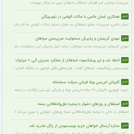
سرپرست پیشین تیم فوتبال استقلال به‌عنوان مربی به پیکان پیوست.
همکاری ایمان عالمی با ساکت الهامی در تیم پیکان
اخبار
ایمان عالمی، سرپرست سابق استقلال، به عنوان دستیار ساکت الهامی به کادر فنی پیکان پ
مهدی کریمیان و پذیرش مسئولیت سرپرستی سپاهان
اخبار
مهدی کریمیان، سرپرست جدید سپاهان، درباره دلیل پذیرش این مسئولیت، رابطه قدیمی خو
انتقاد تند و تیز پیشکسوت استقلال از عملکرد مدیران آبی + جزئیات
اخبار
میثم منیعی پیشکسوت استقلال گفت : هزینه‌های قابل توجهی در باشگاه انجام شده، اما این
کاپیتان اس‌سی ویلا قربانی سرقت مسلحانه
اخبار
دیوید اوووری، کاپیتان ۲۷ ساله اس‌سی ویلا و بازیکن تیم ملی اوگاندا، در حمله سارقان در نزدیکی خانه‌اش در کامپالا جان خود را از دست داد.
استقلال و روزهای دشوار با پنجره نقل‌وانتقالاتی بسته
اخبار
استقلال در حالی با پنجره نقل‌وانتقالاتی بسته روزهای دشواری را سپری می‌کند که در همی
ستاره آرسنال خواهان خرید وینیسیوس از رئال مادرید شد
اخبار
ریکاردو کالافیوری تاکید کرد که آن‌ها برای ماندن در اوج فوتبال جهان به بازیکنانی در سطح و