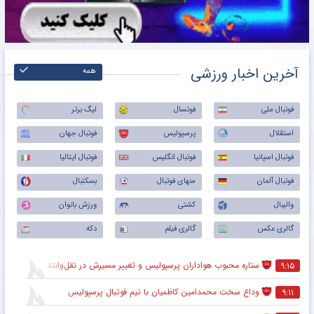
آخرین اخبار ورزشی
همه
فوتبال ملی
فوتسال
لیگ برتر
استقلال
پرسپولیس
فوتبال جهان
فوتبال اسپانیا
فوتبال انگلیس
فوتبال ایتالیا
فوتبال آلمان
منهای فوتبال
بسکتبال
والیبال
کشتی
ورزش بانوان
گالری عکس
گالری فیلم
دکه
ستاره محبوب هواداران پرسپولیس و تغییر مسیرش در نقل‌وانتقالات
۹:۱۵
وداع سخت محمدامین کاظمیان با تیم فوتبال پرسپولیس
۹:۱۱