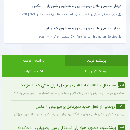
دیدار صمیمی عادل فردوسی‌پور و همایون شجریان + عکس
پارس فوتبال ؛ خبرگزاری فوتبال ایران ParsFootball
دوشنبه ۱ دی ۱۴۰۴ | ۷:۴۴
دیدار صمیمی عادل فردوسی‌پور و همایون شجریان
Parsfootball Instagram Service
یکشنبه ۳۰ آذر ۱۴۰۴ | ۱۶:۱۵
پربیننده ترین
بر اساس توصیه
پربحث ترین ها
آخرین نظرات
بمب نقل و انتقالات استقلال در فوتبال ایران خنثی شد + جزئیات
اخبار
استقلال در حالی با پنجره نقل‌وانتقالاتی بسته روزهای دشواری را سپری می‌کند که در همی
رونمایی از شغل جدید مدیرعامل پرسپولیس + عکس
عکس
پیمان حدادی، مدیرعامل جوان باشگاه پرسپولیس، به عنوان سفیر افتخاری ورزش چوگان ان
پیشکسوت محبوب هواداران استقلال رامین رضاییان را با خاک یکسان کرد + جزئیات
اخبار