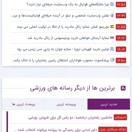
چرا باشگاه‌های فوتبال به یک وب‌سایت حرفه‌ای نیاز دارند؟
۲۲:۵۸
نقش وب‌سایت شخصی و سئو در آینده حرفه‌ای فوتبالیست‌ها و مربیان
۲۲:۴۹
مورینیو شش ستاره رئال مادرید را از حالا در ترکیب اصلی می بیند
۱۸:۵۵
ستاره آرسنال خواهان خرید وینیسیوس از رئال مادرید شد
۱۸:۱۷
اولین خرید قهرمان اروپا ؛ ستاره جوان به پاری سن ژرمن می رود
۱۸:۰۶
پیشکسوت محبوب هواداران استقلال رامین رضاییان را با خاک یکسان کرد + جزئیات
۱۶:۵۰
برترین ها از دیگر رسانه های ورزشی
جدید ترین
پربیننده ترین
پربحث ترین ها
جانشین رضاییان درخشید؛ دو پاس گل برای شروعی رویایی
خبرورزشی
داور لندنی برای رسیدگی به پرونده بیرانوند انتخاب شده است
باشگاه خبرنگاران جوان