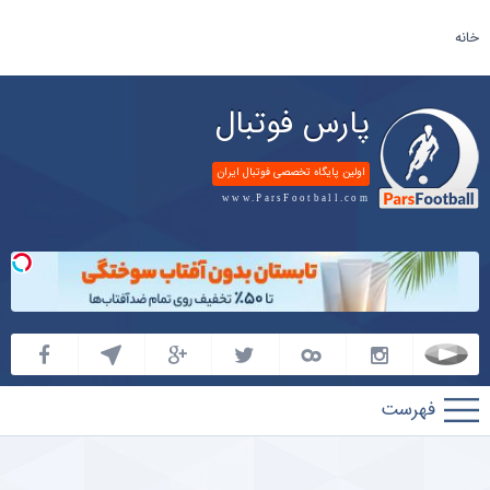
خانه
پارس فوتبال
اولین پایگاه تخصصی فوتبال ایران
www.ParsFootball.com
پارس
فوتبال