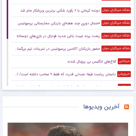
دونده کرمانی با ۲ رکورد شکنی برترین ورزشکار جام شد
باشگاه خبرنگاران جوان
احتمال دوری چند هفته‌ای بازیکن مجارستانی پرسپولیس
باشگاه خبرنگاران جوان
پشت پرده غیبت یاغی جدید فوتبال در بازی‌های دوستانه
باشگاه خبرنگاران جوان
حضور بازیکنان آکادمی پرسپولیس در تمرینات تیم بزرگسالان
باشگاه خبرنگاران جوان
کلاغ‌های انگلیس بی پروبال شدند
خبرانلاین
داستان ریاست فیفا؛ صندلی قدرت که فقط ۹ صاحب داشته است/ اینفانتینو در پی ادامه حکمرانی در روزهای جنجالی
خبرورزشی
به جای پیشرفت، پسرفت کرده‌ایم/ فوتبال ما دست یک مُشت دلال است
خبرانلاین
روحانی بوکسور: در میانه انتخابی تیم ملی خوابی دیدم و آمدم طلبه شدم!
خبرانلاین
آخرین ویدیوها
استقلال و رضاییان؛ یک جدایی و یک پیام برای فوتبال ایران
خبرگزاری دانشجو
منتقد تیم ملی که خودش در لیگ امسال تیم ندارد!
خبرگزاری دانشجو