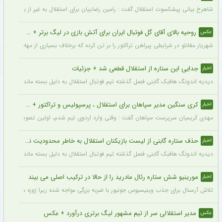
شاهرخ بیانی پیشکسوت استقلال گفت : رامین رضاییان برای استقلال به غیر از بازار گرمی ک
روحیه بالای آقای گل فوتبال ایران برای آتش بازی در لیگ برتر + عکس
عکس
شهریار مغانلو در شرایطی پیراهن تراکتور را بر تن کرده که برخلاف بسیاری از مهاجمان نامدا
جدایی این ستاره از استقلال قطعی شد + جزئیات
اخبار
دیدیه اندونگ هافبک گابنی فصل گذشته تیم فوتبال استقلال به دلیل بسته ماندن پنجره نقل
کری سنگین مدیر سپاهان برای استقلال ، پرسپولیس و تراکتور + جزئیات
اخبار
مهدی کریمیان سرپرست سپاهان گفت : وقتی وارد اردوی تیم شدم، اولین تصویری که در ذهنم
حذف ستاره گابنی از لیست بازیکنان استقلال به خاطر محدودیت نقل‌وانتقالاتی
اخبار
دیدیه اندونگ هافبک گابنی فصل گذشته تیم فوتبال استقلال به دلیل بسته ماندن پنجره نقل
مورینیو شش ستاره رئال مادرید را از حالا در ترکیب اصلی می بیند
اخبار
تلاش آرسنال برای جذب وینیسیوس جونیور با ضربه بزرگی مواجه شده زیرا ژوزه مورینیو او را یک بازیکن 
مدیر استقلالی سر از تیم مشهور لیگ برتری درآورد + عکس
عکس