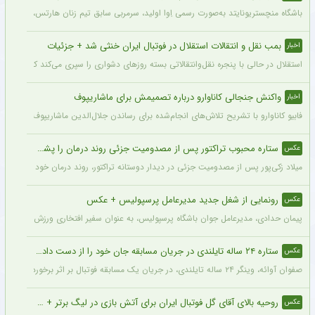
باشگاه منچستریونایتد به‌صورت رسمی اِوا اولید، سرمربی سابق تیم زنان هارتس، را به‌عنوا
بمب نقل و انتقالات استقلال در فوتبال ایران خنثی شد + جزئیات
اخبار
استقلال در حالی با پنجره نقل‌وانتقالاتی بسته روزهای دشواری را سپری می‌کند که در همی
واکنش جنجالی کاناوارو درباره تصمیمش برای ماشاریپوف
اخبار
فابیو کاناوارو با تشریح تلاش‌های انجام‌شده برای رساندن جلال‌الدین ماشاریپوف به جام
ستاره محبوب تراکتور پس از مصدومیت جزئی روند درمان را پشت سر گذاشت + عکس
عکس
میلاد زکی‌پور پس از مصدومیت جزئی در دیدار دوستانه تراکتور، روند درمان خود را پشت 
رونمایی از شغل جدید مدیرعامل پرسپولیس + عکس
عکس
پیمان حدادی، مدیرعامل جوان باشگاه پرسپولیس، به عنوان سفیر افتخاری ورزش چوگان ان
ستاره ۲۴ ساله تایلندی در جریان مسابقه جان خود را از دست داد + عکس
عکس
صفوان آوائه، وینگر ۲۴ ساله تایلندی، در جریان یک مسابقه فوتبال بر اثر برخورد صاعقه جان خود را از دست داد.
روحیه بالای آقای گل فوتبال ایران برای آتش بازی در لیگ برتر + عکس
عکس