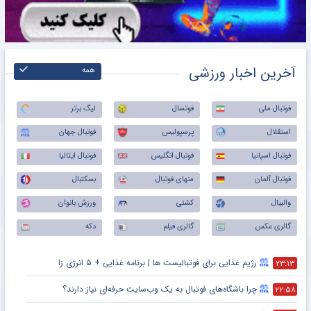
آخرین اخبار ورزشی
همه
فوتبال ملی
فوتسال
لیگ برتر
استقلال
پرسپولیس
فوتبال جهان
فوتبال اسپانیا
فوتبال انگلیس
فوتبال ایتالیا
فوتبال آلمان
منهای فوتبال
بسکتبال
والیبال
کشتی
ورزش بانوان
گالری عکس
گالری فیلم
دکه
رژیم غذایی برای فوتبالیست ها | برنامه غذایی + ۵ انرژی زا
۲۳:۱۳
چرا باشگاه‌های فوتبال به یک وب‌سایت حرفه‌ای نیاز دارند؟
۲۲:۵۸