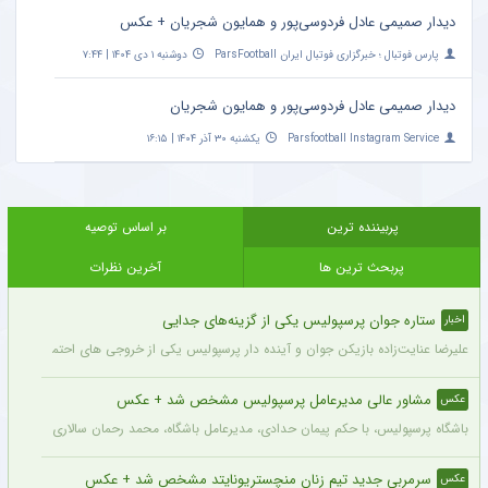
دیدار صمیمی عادل فردوسی‌پور و همایون شجریان + عکس
پارس فوتبال ؛ خبرگزاری فوتبال ایران ParsFootball
دوشنبه ۱ دی ۱۴۰۴ | ۷:۴۴
دیدار صمیمی عادل فردوسی‌پور و همایون شجریان
Parsfootball Instagram Service
یکشنبه ۳۰ آذر ۱۴۰۴ | ۱۶:۱۵
پربیننده ترین
بر اساس توصیه
پربحث ترین ها
آخرین نظرات
ستاره جوان پرسپولیس یکی از گزینه‌های جدایی
اخبار
علیرضا عنایت‌زاده بازیکن جوان و آینده دار پرسپولیس یکی از خروجی های احتمالی باشگاه
مشاور عالی مدیرعامل پرسپولیس مشخص شد + عکس
عکس
باشگاه پرسپولیس، با حکم پیمان حدادی، مدیرعامل باشگاه، محمد رحمان سالاری به عنوان
سرمربی جدید تیم زنان منچستریونایتد مشخص شد + عکس
عکس