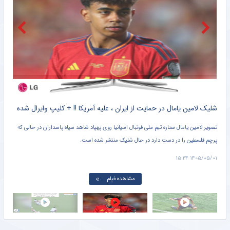
استقلال بازی دوستانه دیگری نخواهد داشت
باشگاه خبرنگاران جوان
جزئیاتی جدید از انتقال دو بازیکن به استقلال
باشگاه خبرنگاران جوان
ویدیو| مدافع سابق بارسا با پیراهن رئال مادرید!
خبرورزشی
کلیپ دیده نشده از وحشت خنده دار برادر کوچک یامال از لولوی تیم ملی اسپانیا + سند
شلیک لامین یامال در حمایت از ایران ، علیه آمریکا !! + کلیپ وایرال شده
تصویر لامین یامال ستاره تیم ملی فوتبال اسپانیا روی پهپاد شاهد سپاه پاسداران در حالی که
پرچم فلسطین را در دست دارد در حال شلیک منتشر شده است.
دروا
۱۵:۰۱
۱۴۰۵/۰۵/۰۱ ۱۵:۲۴
مشاهده فیلم