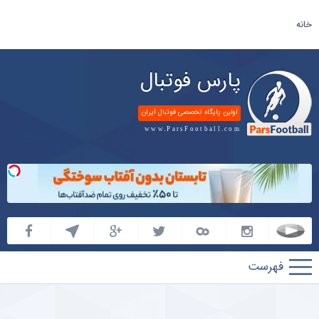
خانه
پارس فوتبال
اولین پایگاه تخصصی فوتبال ایران
www.ParsFootball.com
پارس
فوتبال