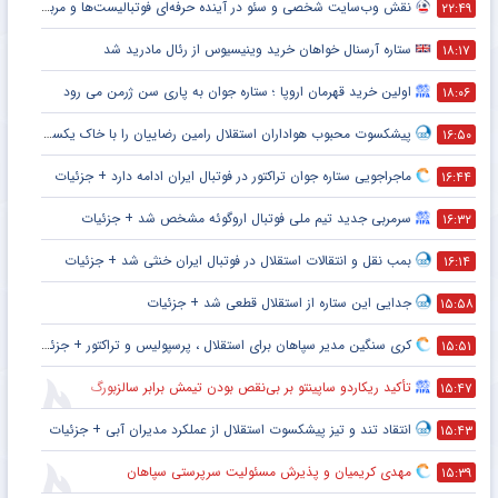
نقش وب‌سایت شخصی و سئو در آینده حرفه‌ای فوتبالیست‌ها و مربیان
۲۲:۴۹
ستاره آرسنال خواهان خرید وینیسیوس از رئال مادرید شد
۱۸:۱۷
اولین خرید قهرمان اروپا ؛ ستاره جوان به پاری سن ژرمن می رود
۱۸:۰۶
پیشکسوت محبوب هواداران استقلال رامین رضاییان را با خاک یکسان کرد + جزئیات
۱۶:۵۰
ماجراجویی ستاره جوان تراکتور در فوتبال ایران ادامه دارد + جزئیات
۱۶:۴۴
سرمربی جدید تیم ملی فوتبال اروگوئه مشخص شد + جزئیات
۱۶:۳۲
بمب نقل و انتقالات استقلال در فوتبال ایران خنثی شد + جزئیات
۱۶:۱۴
جدایی این ستاره از استقلال قطعی شد + جزئیات
۱۵:۵۸
کری سنگین مدیر سپاهان برای استقلال ، پرسپولیس و تراکتور + جزئیات
۱۵:۵۱
تأکید ریکاردو ساپینتو بر بی‌نقص بودن تیمش برابر سالزبورگ
۱۵:۴۷
انتقاد تند و تیز پیشکسوت استقلال از عملکرد مدیران آبی + جزئیات
۱۵:۴۳
مهدی کریمیان و پذیرش مسئولیت سرپرستی سپاهان
۱۵:۳۹