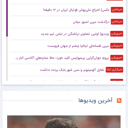
عکس| اخراج ملی‌پوش فوتبال ایران در ۱۲ دقیقه!
خبرانلاین
درگذشت مربی اسبق میلان
خبرانلاین
ویدیو| اولین تصاویر تراشتگن در لباس تیم جدید
خبرورزشی
مربی افسانه‌ای ایتالیا چشم از جهان فروبست
خبرورزشی
پروژه جوان‌گرایی پرسپولیس کلید خورد؛ حالا ستاره‌های آکادمی کنار بزرگسالان تمرین می‌کنند
خبرورزشی
تقابل آلومینیوم و مس شهر بابک برنده نداشت
خبرگزاری ایلنا
خبرورزشی‌گردی| گفتند وابسته به اطلاعات و سپاه هستی که سرمربی تیم ملی شدی/ مدیران فوتبال به من گفتند بهایی!/ فکر می‌کنند من طاعون دارم!
خبرورزشی
رونمایی رسمی از فرعون در ترکیه؛ شماره ۱۰ برتن صلاح +عکس
خبرورزشی
آخرین ویدیوها
اعتراف جالب کاناوارو سرها را به سمت قلعه‌نویی برگرداند؛ ژنرال از بابت بردن کدام بازیکن پشیمان است؟
خبرورزشی
نارضایتی بختیاری زاده از آمادگی کاپیتان استقلال
باشگاه خبرنگاران جوان