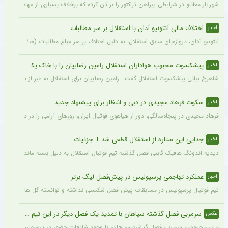
شهریار مغانلو در شرایطی پیراهن تراکتور را بر تن کرده که برخلاف بسیاری از مهاجمان نامدا
اختلاف مالی آنتونیو آدان با استقلال بر سر مطالبات
اخبار
آنتونیو آدان، دروازه‌بان سابق استقلال، به دلیل اختلاف بر سر مبلغ مطالبات (۱۰۰ تا ۲۰۰ هزار یورو) قصد شکایت از باشگاه را دارد.
پیشکسوت محبوب هواداران استقلال رامین رضاییان را با خاک یکسان کرد + جزئیات
اخبار
شاهرخ بیانی پیشکسوت استقلال گفت : رامین رضاییان برای استقلال به غیر از بازار گرمی ک
سکوت فرهاد مجیدی در دبی و انتظار برای پیشنهاد جدید
اخبار
فرهاد مجیدی در پنجاه‌سالگی، دور از هیاهوی فوتبال ایران، روزهای آرامی را در دبی سپری 
جدایی این ستاره از استقلال قطعی شد + جزئیات
اخبار
دیدیه اندونگ هافبک گابنی فصل گذشته تیم فوتبال استقلال به دلیل بسته ماندن پنجره نقل
عملکرد تهاجمی پرسپولیس در پیش‌فصل لیگ برتر
اخبار
تیم فوتبال پرسپولیس در مسابقات پیش فصل شکستی نداشته و توانسته گل های زیادی را ب
سرمربی فصل گذشته سپاهان با تمدید یک فصل دیگر در این تیم ماند + عکس
عکس
بیان محمودی، سرمربی فصل گذشته سپاهان، با وجود شایعات حضور در پرسپولیس، قرارداد خ