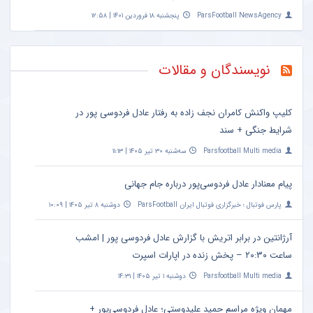
ParsFootball NewsAgency
پنجشنبه ۱۸ فروردین ۱۴۰۱ | ۱۲:۵۸
نویسندگان و مقالات
کلیپ واکنش کامران نجف زاده به رفتار عادل فردوسی پور در
شرایط جنگی + سند
Parsfootball Multi media
سه‌شنبه ۳۰ تیر ۱۴۰۵ | ۱۱:۱۳
پیام معنادار عادل فردوسی‌پور درباره جام جهانی
پارس فوتبال ؛ خبرگزاری فوتبال ایران ParsFootball
دوشنبه ۸ تیر ۱۴۰۵ | ۱۰:۰۹
آرژانتین در برابر اتریش با گزارش عادل فردوسی پور | امشب
ساعت ۲۰:۳۰ – پخش زنده در اپارات اسپرت
Parsfootball Multi media
دوشنبه ۱ تیر ۱۴۰۵ | ۱۴:۳۱
مهمان ویژه مراسم حمید علیدوستی؛ عادل فردوسی‌پور +