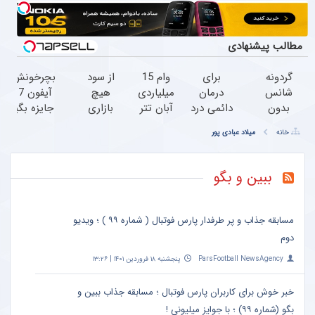
مطالب پیشنهادی
گردونه
برای
وام 15
از سود
بچرخونش،
شانس
درمان
میلیاردی
هیچ
آیفون 17
بدون
دائمی درد
آبان تتر
بازاری
جایزه بگیر
پوچ از
کمر جراحی
| فوری،
جا
خانه
میلاد عبادی پور
PS5 تا
نکنید! ◀
فقط با
نمون!
آیفون17
پرسش‌نامه
احراز
باکس
و بیت
رو پر کن
هویت
سرمایه
ببین و بگو
کوین
▶
گذاری
آبان
تتر
مسابقه جذاب و پر طرفدار پارس فوتبال ( شماره ۹۹ ) ؛ ویدیو
دوم
ParsFootball NewsAgency
پنجشنبه ۱۸ فروردین ۱۴۰۱ | ۱۳:۲۶
خبر خوش برای کاربران پارس فوتبال ؛ مسابقه جذاب ببین و
بگو (شماره ۹۹) ؛ با جوایز میلیونی !