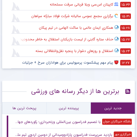
کاپیتان اس‌سی ویلا قربانی سرقت مسلحانه
۱۵:۳۶
برگزاری مجمع عمومی سالیانه شرکت فولاد مبارکه سپاهان
۱۵:۳۱
همکاری ایمان عالمی با ساکت الهامی در تیم پیکان
۱۵:۲۸
حذف ستاره گابنی از لیست بازیکنان استقلال به خاطر محدودیت نقل‌وانتقالاتی
۱۵:۲۷
استقلال و روزهای دشوار با پنجره نقل‌وانتقالاتی بسته
۱۵:۲۴
پیام مهم پیشکسوت پرسپولیس برای هواداران سرخ + جزئیات
۱۲:۲۷
برترین ها از دیگر رسانه های ورزشی
جدید ترین
پربیننده ترین
پربحث ترین ها
با تصمیم فدراسیون بین‌المللی وزنه‌برداری؛ رکورد‌های جهانی یوسفی و نصیری حفظ شد
باشگاه خبرنگاران جوان
بازدید سرپرست فدراسیون پارادوومیدانی از دومین اردوی تیم ملی مردان
خبرگزاری مهر