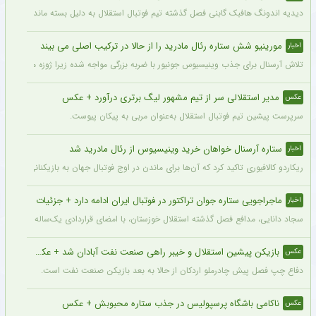
دیدیه اندونگ هافبک گابنی فصل گذشته تیم فوتبال استقلال به دلیل بسته ماندن پنجره نقل
مورینیو شش ستاره رئال مادرید را از حالا در ترکیب اصلی می بیند
اخبار
تلاش آرسنال برای جذب وینیسیوس جونیور با ضربه بزرگی مواجه شده زیرا ژوزه مورینیو او را یک بازیکن 
مدیر استقلالی سر از تیم مشهور لیگ برتری درآورد + عکس
عکس
سرپرست پیشین تیم فوتبال استقلال به‌عنوان مربی به پیکان پیوست.
ستاره آرسنال خواهان خرید وینیسیوس از رئال مادرید شد
اخبار
ریکاردو کالافیوری تاکید کرد که آن‌ها برای ماندن در اوج فوتبال جهان به بازیکنانی در سطح و
ماجراجویی ستاره جوان تراکتور در فوتبال ایران ادامه دارد + جزئیات
اخبار
سجاد دانایی، مدافع فصل گذشته استقلال خوزستان، با امضای قراردادی یک‌ساله بار دیگر به
بازیکن پیشین استقلال و خیبر راهی صنعت نفت آبادان شد + عکس
عکس
دفاع چپ فصل پیش چادرملو اردکان از حالا به بعد بازیکن صنعت نفت است.
ناکامی باشگاه پرسپولیس در جذب ستاره محبوبش + عکس
عکس