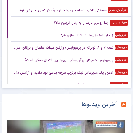
خستگی ناشی از جام جهانی؛ خطر بزرگ در کمین غول‌های فوتبال اروپا
خبرگزاری میزان
چرا رودری بارسا را به رئال ترجیح داد؟
خبرگزاری ایلنا
زیدان استقلالی‌ها در شناورسازی قم!
خبرورزشی
قصه ۷ و ۸، نوبرانه در پرسپولیس؛ وارثان میراث سلطان و بزرگان، تاریخ‌ساز می‌شوند یا قربانی تاریخ؟
خبرورزشی
پرسپولیس همچنان پیگیر جذب ایری؛ این انتقال ممکن است؟
خبرورزشی
ادعای یک مدیرعامل لیگ برتری: هرچه بدهی بود دادیم و آرامش داریم
خبرورزشی
ترکیب استقلال برای فصل جدید لو رفت
خبرگزاری ایلنا
پرونده بیرانوند و پرسپولیس در CAS روی میز داور لندنی
خبرگزاری دانشجو
آخرین ویدیوها
دستیار سابق قلعه‌نویی روی نیمکت ایتالیا
خبرانلاین
تماس شوکه کننده موری با علیمنصور!
خبرانلاین