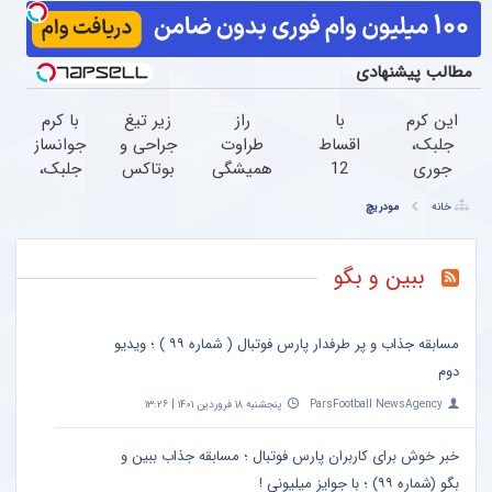
مطالب پیشنهادی
این کرم
با
راز
زیر تیغ
با کرم
جلبک،
اقساط
طراوت
جراحی و
جوانساز
جوری
12
همیشگی
بوتاکس
جلبک،
چروکاتو
ماهه
پوست،
نروید!
پیری رو
خانه
مودریچ
صاف
دندونتو
کرم
ضدچروک
معکوس
میکنه
ایمپلنت
جوانساز
جلبک
کن(50%
که انگار
کن
جلبک با
با40%تخفیف
تخفیف)
ببین و بگو
بوتاکس
بدون
45%تخفیف
کردی!
سود
(تخفیف
مسابقه جذاب و پر طرفدار پارس فوتبال ( شماره ۹۹ ) ؛ ویدیو
ویژه)
دوم
ParsFootball NewsAgency
پنجشنبه ۱۸ فروردین ۱۴۰۱ | ۱۳:۲۶
خبر خوش برای کاربران پارس فوتبال ؛ مسابقه جذاب ببین و
بگو (شماره ۹۹) ؛ با جوایز میلیونی !