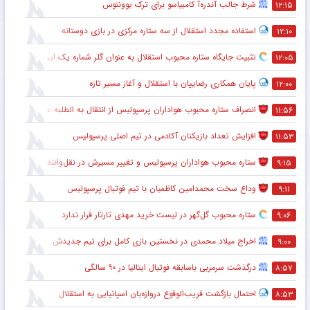
شرط جالب آندره‌آ کامبیاسو برای ترک یوونتوس
۱۲:۱۵
استفاده مجدد استقلال از سه ستاره مرکزی در بازی دوستانه
۱۲:۱۰
تثبیت جایگاه ستاره محبوب استقلال به عنوان گلر شماره یک این تیم برای شروع لیگ
۱۲:۰۵
پایان همکاری رضاییان با استقلال و آغاز مسیر تازه
۱۲:۰۰
انصراف ستاره محبوب هواداران پرسپولیس از انتقال به الطلبه عراق
۱۱:۵۶
افزایش تعداد بازیکنان آکادمی در تیم اصلی پرسپولیس
۱۱:۵۳
ستاره محبوب هواداران پرسپولیس و تغییر مسیرش در نقل‌وانتقالات
۹:۱۵
وداع سخت محمدامین کاظمیان با تیم فوتبال پرسپولیس
۹:۱۱
ستاره محبوب گل‌گهر در لیست خرید مهدی تارتار قرار ندارد
۹:۰۶
اخراج میلاد محمدی در نخستین بازی کامل برای تیم جدیدش
۹:۰۰
درگذشت سرمربی باسابقه فوتبال ایتالیا در ۹۰ سالگی
۸:۵۷
احتمال بازگشت قریب‌الوقوع دروازه‌بان اسپانیایی به استقلال
۸:۵۳