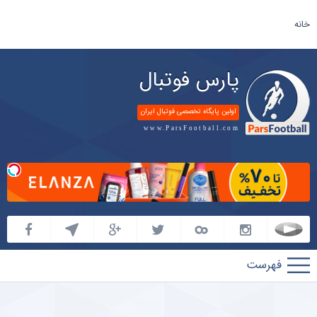
خانه
پارس فوتبال
اولین پایگاه تخصصی فوتبال ایران
www.ParsFootball.com
پارس
فوتبال