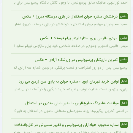
احمد نوراللهی، هافبک سابق پرسپولیس، با وجود تلاش باشگاه پرسپولیس برای بازگشت او، 
درخشش ستاره جوان استقلال در بازی دوستانه دیروز + عکس
عکس
سعید سحرخیزان مهاجم جوان استقلال با درخشش در بازی دوستانه دیروز، نشان داد آماد
مهدی طارمی برای ستاره اینتر پیام فرستاد + عکس
عکس
مهدی طارمی استوری جدیدی در صفحه شخصی خود برای مارکوس تورام ستاره اینتر منتشر 
تمرین بازیکنان پرسپولیس در ورزشگاه آزادی + عکس
عکس
پرسپولیس پس از دو روز استراحت و تست پزشکی، در زمین شماره سه آزادی تمرین کرد.
اولین خرید قهرمان اروپا ؛ ستاره جوان به پاری سن ژرمن می رود
اخبار
پاری‌سن‌ژرمنِ تحت هدایت لوئیس انریکه، خرید دیگری را در آستانه نهایی‌شدن دارد.
موافقت هلدینگ خلیج‌فارس با مدیرعاملی متدین در استقلال
اخبار
بر اساس آخرین پیگیری‌ها روند مدیرعاملی مصطفی متدین در استقلال به طور کامل طی شد
ستاره محبوب هواداران پرسپولیس و تغییر مسیرش در نقل‌وانتقالات
اخبار
رضا شکاری با سه پیشنهاد مختلف روبرو شده و به زودی تیم خود را معرفی خواهد کرد.