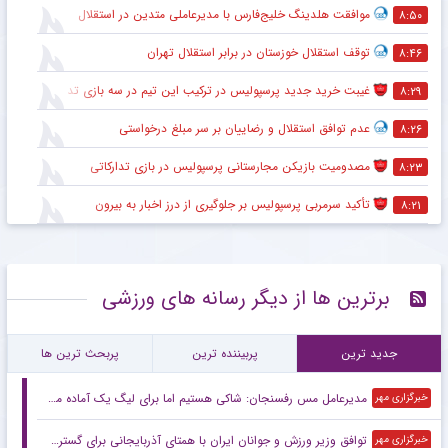
موافقت هلدینگ خلیج‌فارس با مدیرعاملی متدین در استقلال
۸:۵۰
توقف استقلال خوزستان در برابر استقلال تهران
۸:۴۶
غیبت خرید جدید پرسپولیس در ترکیب این تیم در سه بازی تدارکاتی
۸:۲۹
عدم توافق استقلال و رضاییان بر سر مبلغ درخواستی
۸:۲۶
مصدومیت بازیکن مجارستانی پرسپولیس در بازی تدارکاتی
۸:۲۳
تأکید سرمربی پرسپولیس بر جلوگیری از درز اخبار به بیرون
۸:۲۱
برترین ها از دیگر رسانه های ورزشی
جدید ترین
پربیننده ترین
پربحث ترین ها
مدیرعامل مس رفسنجان: شاکی هستیم اما برای لیگ یک آماده می‌شویم
خبرگزاری مهر
توافق وزیر ورزش و جوانان ایران با همتای آذربایجانی برای گسترش همکاری
خبرگزاری مهر