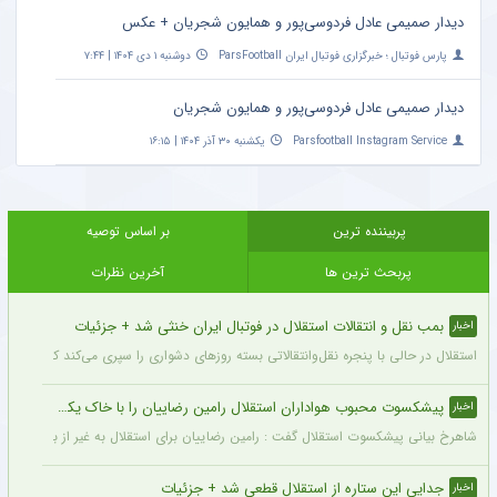
دیدار صمیمی عادل فردوسی‌پور و همایون شجریان + عکس
پارس فوتبال ؛ خبرگزاری فوتبال ایران ParsFootball
دوشنبه ۱ دی ۱۴۰۴ | ۷:۴۴
دیدار صمیمی عادل فردوسی‌پور و همایون شجریان
Parsfootball Instagram Service
یکشنبه ۳۰ آذر ۱۴۰۴ | ۱۶:۱۵
پربیننده ترین
بر اساس توصیه
پربحث ترین ها
آخرین نظرات
بمب نقل و انتقالات استقلال در فوتبال ایران خنثی شد + جزئیات
اخبار
استقلال در حالی با پنجره نقل‌وانتقالاتی بسته روزهای دشواری را سپری می‌کند که در همی
پیشکسوت محبوب هواداران استقلال رامین رضاییان را با خاک یکسان کرد + جزئیات
اخبار
شاهرخ بیانی پیشکسوت استقلال گفت : رامین رضاییان برای استقلال به غیر از بازار گرمی ک
جدایی این ستاره از استقلال قطعی شد + جزئیات
اخبار