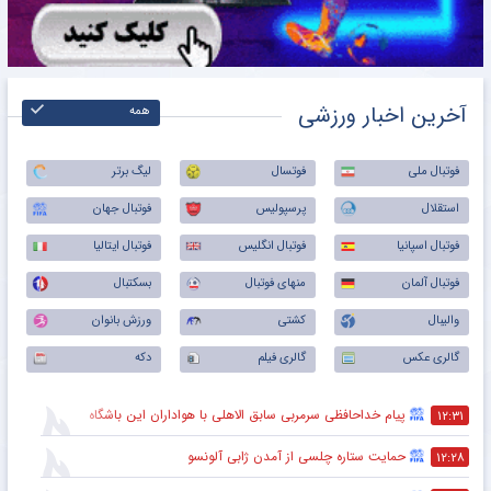
آخرین اخبار ورزشی
همه
فوتبال ملی
فوتسال
لیگ برتر
استقلال
پرسپولیس
فوتبال جهان
فوتبال اسپانیا
فوتبال انگلیس
فوتبال ایتالیا
فوتبال آلمان
منهای فوتبال
بسکتبال
والیبال
کشتی
ورزش بانوان
گالری عکس
گالری فیلم
دکه
پیام خداحافظی سرمربی سابق الاهلی با هواداران این باشگاه
۱۲:۳۱
حمایت ستاره چلسی از آمدن ژابی آلونسو
۱۲:۲۸