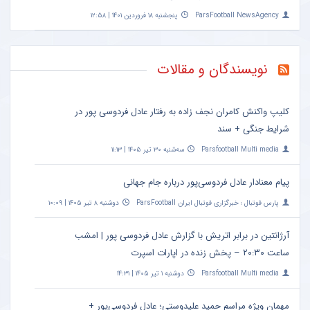
ParsFootball NewsAgency
پنجشنبه ۱۸ فروردین ۱۴۰۱ | ۱۲:۵۸
نویسندگان و مقالات
کلیپ واکنش کامران نجف زاده به رفتار عادل فردوسی پور در
شرایط جنگی + سند
Parsfootball Multi media
سه‌شنبه ۳۰ تیر ۱۴۰۵ | ۱۱:۱۳
پیام معنادار عادل فردوسی‌پور درباره جام جهانی
پارس فوتبال ؛ خبرگزاری فوتبال ایران ParsFootball
دوشنبه ۸ تیر ۱۴۰۵ | ۱۰:۰۹
آرژانتین در برابر اتریش با گزارش عادل فردوسی پور | امشب
ساعت ۲۰:۳۰ – پخش زنده در اپارات اسپرت
Parsfootball Multi media
دوشنبه ۱ تیر ۱۴۰۵ | ۱۴:۳۱
مهمان ویژه مراسم حمید علیدوستی؛ عادل فردوسی‌پور +