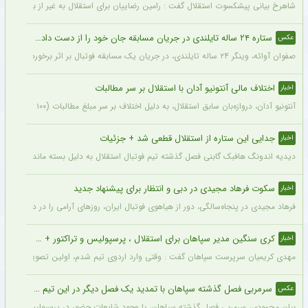
شاهرخ بیانی پیشکسوت استقلال گفت : رامین رضاییان برای استقلال به غیر از بازار گرمی ک
ستاره ۲۴ ساله تایلندی در جریان مسابقه جان خود را از دست داد + عکس
عکس
صفوان آوائه، وینگر ۲۴ ساله تایلندی، در جریان یک مسابقه فوتبال بر اثر برخورد صاعقه جان خود را از دست داد.
اختلاف مالی آنتونیو آدان با استقلال بر سر مطالبات
اخبار
آنتونیو آدان، دروازه‌بان سابق استقلال، به دلیل اختلاف بر سر مبلغ مطالبات (۱۰۰ تا ۲۰۰ هزار یورو) قصد شکایت از باشگاه را دارد.
جدایی این ستاره از استقلال قطعی شد + جزئیات
اخبار
دیدیه اندونگ هافبک گابنی فصل گذشته تیم فوتبال استقلال به دلیل بسته ماندن پنجره نقل
سکوت فرهاد مجیدی در دبی و انتظار برای پیشنهاد جدید
اخبار
فرهاد مجیدی در پنجاه‌سالگی، دور از هیاهوی فوتبال ایران، روزهای آرامی را در دبی سپری 
کری سنگین مدیر سپاهان برای استقلال ، پرسپولیس و تراکتور + جزئیات
اخبار
مهدی کریمیان سرپرست سپاهان گفت : وقتی وارد اردوی تیم شدم، اولین تصویری که در ذهنم
سرمربی فصل گذشته سپاهان با تمدید یک فصل دیگر در این تیم ماند + عکس
عکس
بیان محمودی، سرمربی فصل گذشته سپاهان، با وجود شایعات حضور در پرسپولیس، قرارداد خ