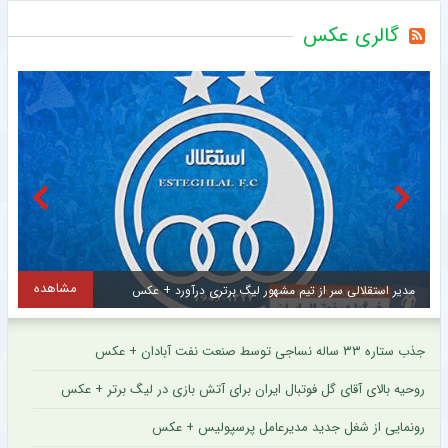
گالری عکس
ده
مشاهده
مهدی طارمی برای ستاره اینتر پیام فرستاد + عکس
جذب ستاره ۳۳ ساله نساجی توسط صنعت نفت آبادان + عکس
روحیه بالای آقای گل فوتبال ایران برای آتش بازی در لیگ برتر + عکس
رونمایی از شغل جدید مدیرعامل پرسپولیس + عکس