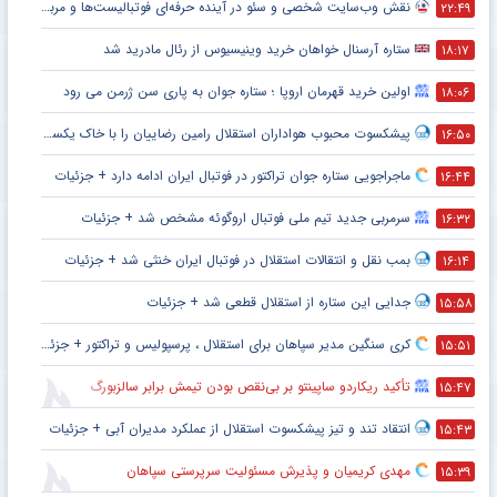
نقش وب‌سایت شخصی و سئو در آینده حرفه‌ای فوتبالیست‌ها و مربیان
۲۲:۴۹
ستاره آرسنال خواهان خرید وینیسیوس از رئال مادرید شد
۱۸:۱۷
اولین خرید قهرمان اروپا ؛ ستاره جوان به پاری سن ژرمن می رود
۱۸:۰۶
پیشکسوت محبوب هواداران استقلال رامین رضاییان را با خاک یکسان کرد + جزئیات
۱۶:۵۰
ماجراجویی ستاره جوان تراکتور در فوتبال ایران ادامه دارد + جزئیات
۱۶:۴۴
سرمربی جدید تیم ملی فوتبال اروگوئه مشخص شد + جزئیات
۱۶:۳۲
بمب نقل و انتقالات استقلال در فوتبال ایران خنثی شد + جزئیات
۱۶:۱۴
جدایی این ستاره از استقلال قطعی شد + جزئیات
۱۵:۵۸
کری سنگین مدیر سپاهان برای استقلال ، پرسپولیس و تراکتور + جزئیات
۱۵:۵۱
تأکید ریکاردو ساپینتو بر بی‌نقص بودن تیمش برابر سالزبورگ
۱۵:۴۷
انتقاد تند و تیز پیشکسوت استقلال از عملکرد مدیران آبی + جزئیات
۱۵:۴۳
مهدی کریمیان و پذیرش مسئولیت سرپرستی سپاهان
۱۵:۳۹