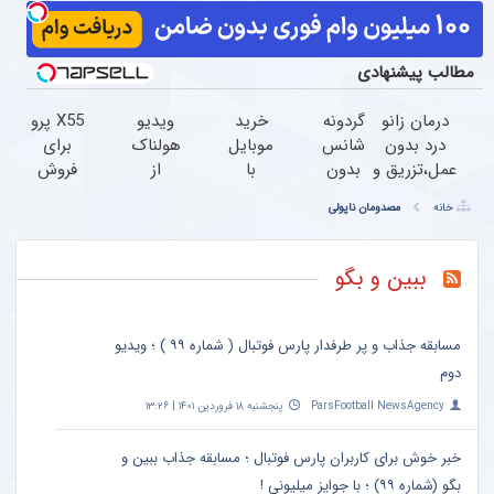
مطالب پیشنهادی
درمان زانو
گردونه
خرید
ویدیو
X55 پرو
درد بدون
شانس
موبایل
هولناک
برای
عمل،تزریق و
بدون
با
از
فروش
دارو
پوچ از
اسنپ
جوان
داری؟
خانه
مصدومان ناپولی
(◂پرسش‌نامه)
PS5 تا
پی |
کارتن
اینجا
آیفون17
در ۴
خوابی
راحت و
و بیت
قسط
که
سریع
ببین و بگو
کوین
بدون
میلیاردر
بفروشش
سود و
شد.
کارمزد!
آموزش
مسابقه جذاب و پر طرفدار پارس فوتبال ( شماره ۹۹ ) ؛ ویدیو
رایگان
دوم
ParsFootball NewsAgency
پنجشنبه ۱۸ فروردین ۱۴۰۱ | ۱۳:۲۶
خبر خوش برای کاربران پارس فوتبال ؛ مسابقه جذاب ببین و
بگو (شماره ۹۹) ؛ با جوایز میلیونی !