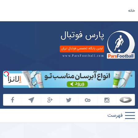
خانه
پارس فوتبال
اولین پایگاه تخصصی فوتبال ایران
www.ParsFootball.com
پارس
فوتبال