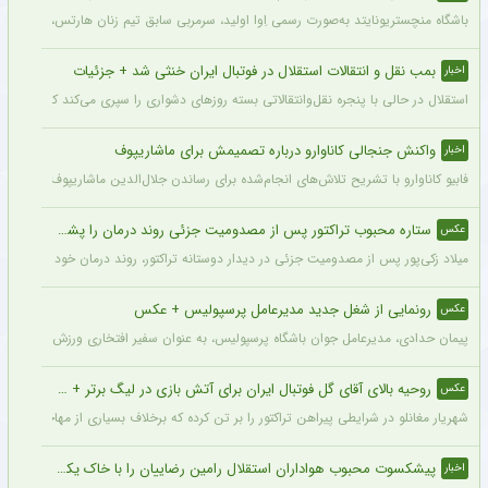
باشگاه منچستریونایتد به‌صورت رسمی اِوا اولید، سرمربی سابق تیم زنان هارتس، را به‌عنوا
بمب نقل و انتقالات استقلال در فوتبال ایران خنثی شد + جزئیات
اخبار
استقلال در حالی با پنجره نقل‌وانتقالاتی بسته روزهای دشواری را سپری می‌کند که در همی
واکنش جنجالی کاناوارو درباره تصمیمش برای ماشاریپوف
اخبار
فابیو کاناوارو با تشریح تلاش‌های انجام‌شده برای رساندن جلال‌الدین ماشاریپوف به جام
ستاره محبوب تراکتور پس از مصدومیت جزئی روند درمان را پشت سر گذاشت + عکس
عکس
میلاد زکی‌پور پس از مصدومیت جزئی در دیدار دوستانه تراکتور، روند درمان خود را پشت 
رونمایی از شغل جدید مدیرعامل پرسپولیس + عکس
عکس
پیمان حدادی، مدیرعامل جوان باشگاه پرسپولیس، به عنوان سفیر افتخاری ورزش چوگان ان
روحیه بالای آقای گل فوتبال ایران برای آتش بازی در لیگ برتر + عکس
عکس
شهریار مغانلو در شرایطی پیراهن تراکتور را بر تن کرده که برخلاف بسیاری از مهاجمان نامدا
پیشکسوت محبوب هواداران استقلال رامین رضاییان را با خاک یکسان کرد + جزئیات
اخبار