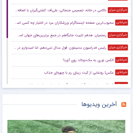
ناکامی در خانه، تصمیمی جنجالی؛ علی‌اف: کشتی‌گیران با اضافه‌وزن از تیم ملی اخراج می‌شوند!
خبرگزاری میزان
محبوب‌ترین صفحه اینستاگرام ورزشکاران مرد در اختیار چه کسی است؟
خبرانلاین
رستمیان: هدفم تثبیت جایگاهم در جمع برترین‌های جهان است/ برای درخشش در هر دو ماده آماده می‌شوم
خبرگزاری میزان
رئیس فدراسیون بدمینتون: قول مدال نمی‌دهم، اما امیدوارم در ناگویا و داکار اتفاقات خوبی بیفتد/ هدف اصلی ما کسب سهمیه المپیک لس‌آنجلس است
خبرگزاری میزان
الکس نوری به مک‌دونالد روی آورد!
خبرانلاین
عکس| رونمایی از کیت زیبای رم با چهره‌ای جذاب
خبرانلاین
کوشکی دوباره جان گرفت؛ پاس گل و امیدواری برای استقلال
خبرورزشی
گران‌ترین دروازه‌بان تاریخ بریتانیا در زمین ولز!
خبرانلاین
آخرین ویدیوها
تونل زمان| تیم ملی با گل‌های علی دایی روی سکو رفت/ زخم کاری ایران بر پیکر بحرین
خبرورزشی
اخراج میلاد محمدی در اولین بازی فیکس
خبرورزشی