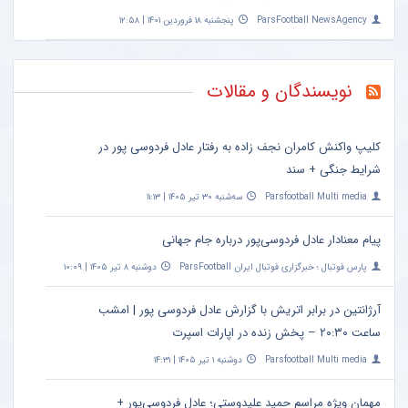
ParsFootball NewsAgency
پنجشنبه ۱۸ فروردین ۱۴۰۱ | ۱۲:۵۸
نویسندگان و مقالات
کلیپ واکنش کامران نجف زاده به رفتار عادل فردوسی پور در
شرایط جنگی + سند
Parsfootball Multi media
سه‌شنبه ۳۰ تیر ۱۴۰۵ | ۱۱:۱۳
پیام معنادار عادل فردوسی‌پور درباره جام جهانی
پارس فوتبال ؛ خبرگزاری فوتبال ایران ParsFootball
دوشنبه ۸ تیر ۱۴۰۵ | ۱۰:۰۹
آرژانتین در برابر اتریش با گزارش عادل فردوسی پور | امشب
ساعت ۲۰:۳۰ – پخش زنده در اپارات اسپرت
Parsfootball Multi media
دوشنبه ۱ تیر ۱۴۰۵ | ۱۴:۳۱
مهمان ویژه مراسم حمید علیدوستی؛ عادل فردوسی‌پور +