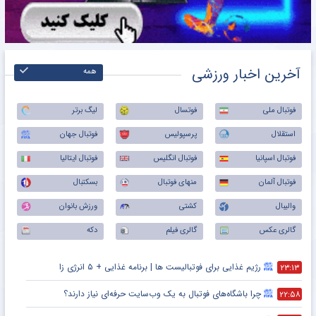
آخرین اخبار ورزشی
همه
فوتبال ملی
فوتسال
لیگ برتر
استقلال
پرسپولیس
فوتبال جهان
فوتبال اسپانیا
فوتبال انگلیس
فوتبال ایتالیا
فوتبال آلمان
منهای فوتبال
بسکتبال
والیبال
کشتی
ورزش بانوان
گالری عکس
گالری فیلم
دکه
رژیم غذایی برای فوتبالیست ها | برنامه غذایی + ۵ انرژی زا
۲۳:۱۳
چرا باشگاه‌های فوتبال به یک وب‌سایت حرفه‌ای نیاز دارند؟
۲۲:۵۸