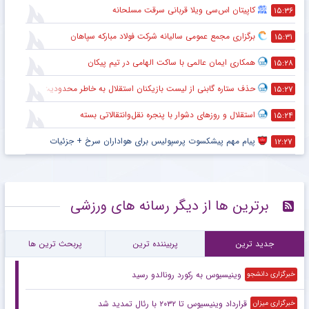
کاپیتان اس‌سی ویلا قربانی سرقت مسلحانه
۱۵:۳۶
برگزاری مجمع عمومی سالیانه شرکت فولاد مبارکه سپاهان
۱۵:۳۱
همکاری ایمان عالمی با ساکت الهامی در تیم پیکان
۱۵:۲۸
حذف ستاره گابنی از لیست بازیکنان استقلال به خاطر محدودیت نقل‌وانتقالاتی
۱۵:۲۷
استقلال و روزهای دشوار با پنجره نقل‌وانتقالاتی بسته
۱۵:۲۴
پیام مهم پیشکسوت پرسپولیس برای هواداران سرخ + جزئیات
۱۲:۲۷
برترین ها از دیگر رسانه های ورزشی
جدید ترین
پربیننده ترین
پربحث ترین ها
وینیسیوس به رکورد رونالدو رسید
خبرگزاری دانشجو
قرارداد وینیسیوس تا ۲۰۳۲ با رئال‌ تمدید شد
خبرگزاری میزان