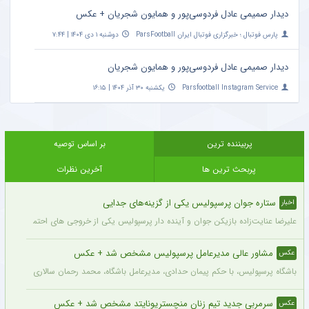
دیدار صمیمی عادل فردوسی‌پور و همایون شجریان + عکس
پارس فوتبال ؛ خبرگزاری فوتبال ایران ParsFootball
دوشنبه ۱ دی ۱۴۰۴ | ۷:۴۴
دیدار صمیمی عادل فردوسی‌پور و همایون شجریان
Parsfootball Instagram Service
یکشنبه ۳۰ آذر ۱۴۰۴ | ۱۶:۱۵
پربیننده ترین
بر اساس توصیه
پربحث ترین ها
آخرین نظرات
ستاره جوان پرسپولیس یکی از گزینه‌های جدایی
اخبار
علیرضا عنایت‌زاده بازیکن جوان و آینده دار پرسپولیس یکی از خروجی های احتمالی باشگاه
مشاور عالی مدیرعامل پرسپولیس مشخص شد + عکس
عکس
باشگاه پرسپولیس، با حکم پیمان حدادی، مدیرعامل باشگاه، محمد رحمان سالاری به عنوان
سرمربی جدید تیم زنان منچستریونایتد مشخص شد + عکس
عکس