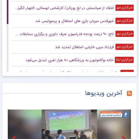
انتقاد از صیادمنش در لخ پوزنان/ کارشناس لهستانی: اللهیار انگیزه ندارد
خبرگزاری مهر
شهرقدس میزبان بازی های استقلال و پرسپولیس شد
خبرگزاری مهر
تاج: ۹۰ درصد بودجه فدراسیون صرف داوری و برگزاری مسابقات می‌شود
خبرگزاری مهر
قرارداد مربی خارجی استقلال تمدید شد
خبرگزاری مهر
خانه بوکاجونیورز به ورزشگاهی ۸۰ هزار نفری تبدیل می‌شود
خبرگزاری ایلنا
واکنش پزشکیان به بازسازی ورزشگاه آزادی: پول نداریم نمی‌سازیم!
خبرانلاین
مربی خارجی استقلال قراردادش را تمدید کرد
خبرانلاین
آخرین ویدیوها
محل برگزاری دیدارهای استقلال و پرسپولیس اعلام شد
خبرورزشی
رسمی| آرسنال شاه‌ماهی لیگ برتر را شکار کرد
خبرورزشی
مجتبی محرمی در من‌تومن: پروین گفت اگر بری کمر پرسپولیس می‌شکنه/ دخترم پلیس شده ولی پیش من نمی‌آید/ این‌قدر اذیتم کردند که رفتم سراغ اعتیاد!
خبرورزشی
اعلام محل میزبانی استقلال و پرسپولیس در لیگ برتر
خبرگزاری تابناک