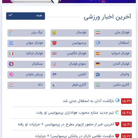
آخرین اخبار ورزشی
همه
فوتبال ملی
فوتسال
لیگ برتر
استقلال
پرسپولیس
فوتبال جهان
فوتبال اسپانیا
فوتبال انگلیس
فوتبال ایتالیا
فوتبال آلمان
منهای فوتبال
بسکتبال
والیبال
کشتی
ورزش بانوان
گالری عکس
گالری فیلم
دکه
بازگشت آدان به استقلال جدی شد
۱۵:۴۹
تیم جدید ستاره محبوب هواداران پرسپولیس لو رفت
۱۵:۴۵
آخرین خبر از حضور لژیونر مطرح در پرسپولیس + جزئیات لو رفته
۱۵:۴۱
حکومت نظامی تارتار در رختکن پرسپولیس! + جزئیات
۱۵:۲۲