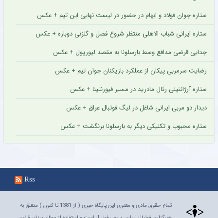
ستاره جوان فولاد و ابهام در حضور در لیست نهایی این تیم + عکس
ستاره ایرانی شباب الاهلی منتظر شروع فصل و گلزنی دوباره + عکس
جدایی قرضی مدافع وسط بارسلونا به مقصد لیورپول + عکس
رضایت سرمربی پیکان از عملکرد بازیکنان جوان تیم + عکس
ستاره آرژانتینی رئال مادرید در مسیر فیورنتینا + عکس
دیدار دو مربی ایرانی شاغل در لیگ فوتبال عراق + عکس
ستاره محبوب و تکنیکی دیگر به بارسلونا برنگشت + عکس
Rss
تمام حقوق مادی و معنوی این پایگاه خبری ( از 1381 تا کنون ) متعلق به
خبرگزاری فوتبال ایران ، پارس فوتبال است و استفاده از مطالب بنا بر قانون