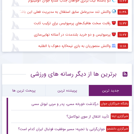
دو باشگاه لیگ برتری خواهان جذب ستاره جوان آلومینیوم
۱۱:۴۲
واکنش تند مدیرعامل سابق استقلال به مدیریت فعلی این باشگاه
۱۱:۳۸
رقابت سخت هافبک‌های پرسپولیس برای ترکیب ثابت
۱۱:۳۲
پرسپولیس و دو خرید بلندمدت در آستانه نهایی‌سازی
۱۱:۲۷
واکنش منصوریان به بازی نیمه‌کاره دهوک با الطلبه
۱۱:۱۸
برترین ها از دیگر رسانه های ورزشی
جدید ترین
پربیننده ترین
پربحث ترین ها
درگذشت خورخه مسی، پدر و مربی لیونل مسی
باشگاه خبرنگاران جوان
تأیید انتقال از سوی نیوکاسل؟
خبرگزاری ایلنا
جوان‌گرایی یا تجربه؛ مسیر موفقیت فوتبال ایران کدام است؟
خبرگزاری دانشجو