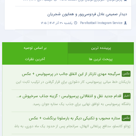
دیدار صمیمی عادل فردوسی‌پور و همایون شجریان
Parsfootball Instagram Service
یکشنبه ۳۰ آذر ۱۴۰۴ | ۱۶:۱۵
پربیننده ترین
بر اساس توصیه
پربحث ترین ها
آخرین نظرات
سرگیجه مهدی تارتار از این اتفاق جالب در پرسپولیس + عکس
عکس
بازیکنان خط میانی پرسپولیس، کار دشواری برای قرار گرفتن در ترکیب ثابت این تیم خواه
اقدام جدید نقل و انتقالاتی پرسپولیس ؛ گزینه جذاب سرخپوش می شود؟
اخبار
باشگاه پرسپولیس به توافق نهایی برای جذب یک ستاره جوان رسید.
ستاره محبوب و تکنیکی دیگر به بارسلونا برنگشت + عکس
عکس
ژوائو کانسلو، مدافع پرتغالی الهلال، سرانجام پس از حدود یک ماه دوری، به باشگاه عربست