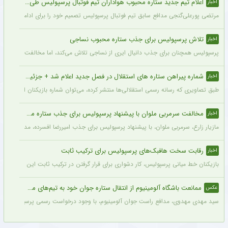
اعلام تیم جدید ستاره محبوب هواداران تیم فوتبال پرسپولیس طی ۴۸ ساعت آینده
اخبار
مرتضی پورعلی‌گنجی مدافع سابق تیم فوتبال پرسپولیس تصمیم خود را برای ادامه فوتبال د
تلاش پرسپولیس برای جذب ستاره محبوب نساجی
اخبار
پرسپولیس همچنان برای جذب دانیال ایری از نساجی تلاش می‌کند، اما مخالفت نساجی 
شماره پیراهن ستاره های استقلال در فصل جدید اعلام شد + جزئیات
اخبار
طبق تصاویری که رسانه رسمی استقلالی‌ها منتشر کرده، می‌توان شماره بازیکنان این تیم ر
مخالفت سرمربی ملوان با پیشنهاد پرسپولیس برای جذب ستاره محبوبش
اخبار
مازیار زارع، سرمربی ملوان، با پیشنهاد پرسپولیس برای جذب امیررضا افسرده، مدافع این ت
رقابت سخت هافبک‌های پرسپولیس برای ترکیب ثابت
اخبار
بازیکنان خط میانی پرسپولیس، کار دشواری برای قرار گرفتن در ترکیب ثابت این تیم خواه
ممانعت باشگاه آلومینیوم از انتقال ستاره جوان خود به تیم‌های مدعی + عکس
عکس
سید مهدی مهدوی، مدافع راست جوان آلومینیوم، با وجود درخواست رسمی پرسپولیس، سپاهان 