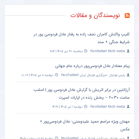
نویسندگان و مقالات
کلیپ واکنش کامران نجف زاده به رفتار عادل فردوسی پور در
شرایط جنگی + سند
Parsfootball Multi media
سه‌شنبه ۳۰ تیر ۱۴۰۵ | ۱۱:۱۳
پیام معنادار عادل فردوسی‌پور درباره جام جهانی
پارس فوتبال ؛ خبرگزاری فوتبال ایران ParsFootball
دوشنبه ۸ تیر ۱۴۰۵ | ۱۰:۰۹
آرژانتین در برابر اتریش با گزارش عادل فردوسی پور | امشب
ساعت ۲۰:۳۰ – پخش زنده در اپارات اسپرت
Parsfootball Multi media
دوشنبه ۱ تیر ۱۴۰۵ | ۱۴:۳۱
مهمان ویژه مراسم حمید علیدوستی؛ عادل فردوسی‌پور +
عکس
پارس فوتبال ؛ خبرگزاری فوتبال ایران ParsFootball
دوشنبه ۲۸ اردیبهشت ۱۴۰۵