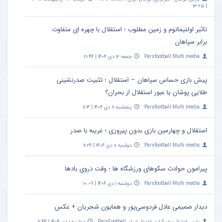
| ۱۳:۲۵
تاثیر اولتیماتوم و زمین مطلوب ؛ استقلال با چهره ای متفاوت
برابر سپاهان
Parsfootball Multi media
جمعه ۱۲ دی ۱۴۰۴ | ۲۱:۴۴
پیش بازی حساس سپاهان – استقلال ؛ تثبیت صدرنشینی
طلایی پوشان یا عبور استقلال از بحران؟
Parsfootball Multi media
پنجشنبه ۱۱ دی ۱۴۰۴ | ۱۱:۱۴
استقلال و چهارمین بازی بدون پیروزی ؛ غریبه با صدر
Parsfootball Multi media
دوشنبه ۸ دی ۱۴۰۴ | ۱۱:۲۴
پیرامون حوادث سکوهای ورزشگاه ها ؛ وقت درویِ بادها
Parsfootball Multi media
دوشنبه ۱ دی ۱۴۰۴ | ۱۰:۰۹
دیدار صمیمی عادل فردوسی‌پور و همایون شجریان + عکس
پارس فوتبال ؛ خبرگزاری فوتبال ایران ParsFootball
دوشنبه ۱ دی ۱۴۰۴ | ۷:۴۴