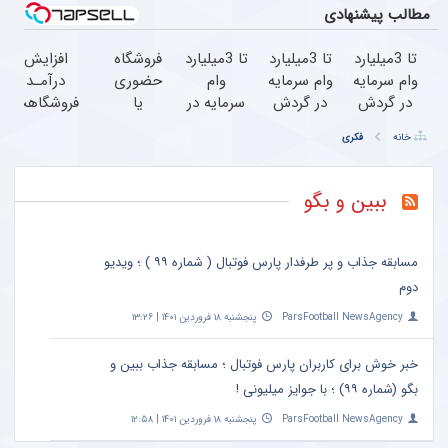
مطالب پیشنهادی
تا 3میلیارد
تا 3میلیارد
تا 3میلیارد
فروشگاه
افزایش
وام سرمایه
وام سرمایه
وام
حضوری
درآمـد
در گردش
در گردش
سرمایه در
یا
فروشگاهت
فروشندگان
=>
گردش
اینترنتی
رو تضمین
خانه
فکری
=>
فروشگاهت
فروشندگان
داری؟
کن
فروشگاهت
رو ثبت
راحت
رو ثبت
کن
محصول
ببین و بگو
کن
و
خدماتت
رو
مسابقه جذاب و پر طرفدار پارس فوتبال ( شماره ۹۹ ) ؛ ویدیو
بفروش
دوم
ParsFootball NewsAgency
پنجشنبه ۱۸ فروردین ۱۴۰۱ | ۱۳:۲۶
خبر خوش برای کاربران پارس فوتبال ؛ مسابقه جذاب ببین و
بگو (شماره ۹۹) ؛ با جوایز میلیونی !
ParsFootball NewsAgency
پنجشنبه ۱۸ فروردین ۱۴۰۱ | ۱۲:۵۸