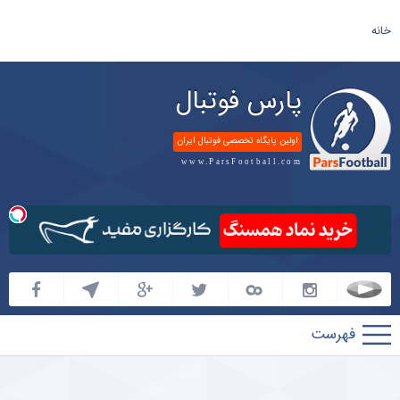
خانه
پارس فوتبال
اولین پایگاه تخصصی فوتبال ایران
www.ParsFootball.com
پارس
فوتبال