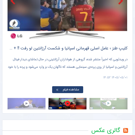
ستاره جوان توپچی‌ها رباط صلیبی پاره کرد
خبرگزاری ایلنا
کلیپ طنز ؛ متلک اسیدی هواداران ایرانی اسپانیا به مسی و تیم ملی آرژانتین + سند
کلیپ طنز ؛ عامل اصلی قهرمانی اسپانیا و شکست آرژانتین لو رفت !! + سند
یمون،
در ویدئویی که اخیراً منتشر شده، گروهی از هواداران آرژانتینی در حال تماشای دیدار فینال
عادل
آرژانتین و اسپانیا از روی پرده‌ی سینمایی هستند که ناگهان یک بز وارد می‌شود و پرده را با خود
صدا
می‌برد.
پس ا
۱۱:۱۳
۱۴۰۵/۰۵/۰۱ ۱۴:۵۲
این 
مشاهده فیلم
گالری عکس