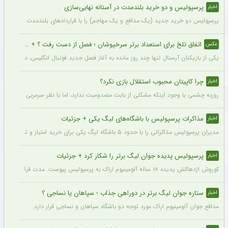
پرسپولیس و دو خرید بلندمدت در آستانه نهایی‌سازی
اخبار
پرسپولیس دو خرید جدید (یک مدافع و یک مهاجم) را با قراردادهای بلندمدت نهایی کرده و ا
اتفاق تلخ برای استعداد برتر سرخپوشان ؛ فصل از دست رفت ؟ + عکس
عکس
یکی از بازیکنان آرسنال تنها چند روز مانده به آغاز فصل جدید فوتبال انگلیس، دچار مصد
چرا کاپیتان محبوب استقلال بازی نکرد؟
اخبار
روزبه چشمی با وجود اینکه مشکلی از بابت مصدومیت ندارد، اما با نظر سرمربی استقلال در
مذاکرات پرسپولیس با باشگاه‌های لیگ یکی + جزئیات
اخبار
مدیران پرسپولیس مذاکراتی را با حدود ۵ باشگاه لیگ یکی برای خرید امتیاز و تشکیل تیم «ب» آغاز کرده‌اند.
پرسپولیس پدیده جوان لیگ برتر را شکار کرد + جزئیات
اخبار
کوروش اژدهاکش پدیده ۱۸ ساله آلومینیوم اراک به پرسپولیس پیوست. مدت قرارداد اژدهاکش با پرسپولیس به مدت ۴ سال است.
ستاره جوان لیگ برتر در دوراهی جذاب ؛ سپاهان یا نساجی ؟
اخبار
مدافع جوان آلومینیوم اراک مورد توجه دو باشگاه سپاهان و نساجی قرار دارد.