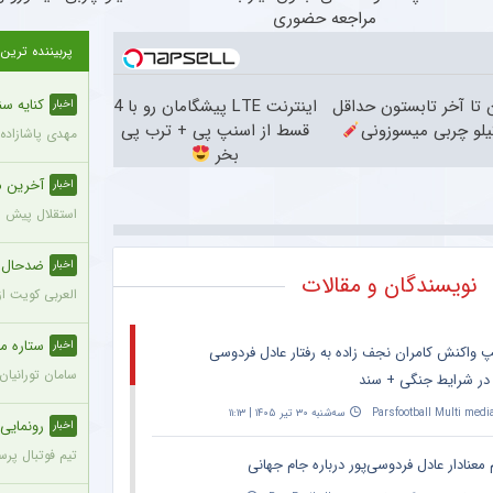
مراجعه حضوری
پربیننده ترین
ن تا آخر تابستون حداقل
اینترنت LTE پیشگامان رو با 4
کنایه سنگ
اخبار
قسط از اسنپ پی + ترب پی
مهدی پاشازاده
بخر
آخرین محک
اخبار
استقلال پیش از
ضدحال س
اخبار
نویسندگان و مقالات
العربی کویت از
ستاره محب
اخبار
پ واکنش کامران نجف زاده به رفتار عادل فردوسی
سامان تورانیان
 در شرایط جنگی + سند
Parsfootball Multi medi
سه‌شنبه ۳۰ تیر ۱۴۰۵ | ۱۱:۱۳
رونمایی ا
اخبار
تیم فوتبال پرس
 معنادار عادل فردوسی‌پور درباره جام جهانی