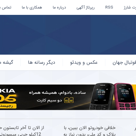
ت شارژ
RSS
رپرتاژ آگهی
درباره ما
همکاری با ما
تماس با
وتبال جهان
عکس و ویدئو
دیگر رسانه ها
گیشه م
ر
خلافی خودروتو الان ببین، با
از الان تا آخر تابستون 
پلاک و کد ملی، بدون نیاز به
12کیلو چربی میسوزونی