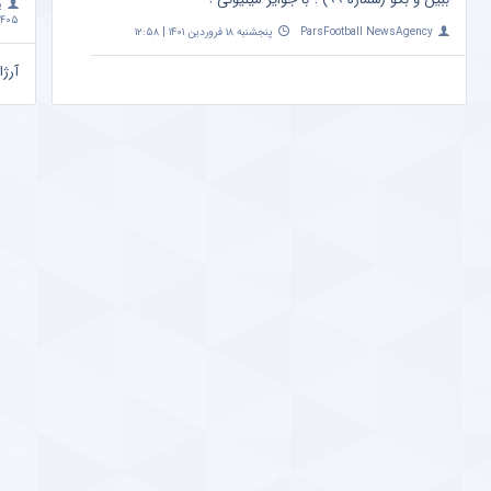
پ
۴۰۵ | ۱۰:۰۹
ParsFootball NewsAgency
پنجشنبه ۱۸ فروردین ۱۴۰۱ | ۱۲:۵۸
آرژا
امشب ساعت 
a
مهم
+ ع
پ
اردیبهشت 
تاثی
متفا
a
پیش
صدر
a