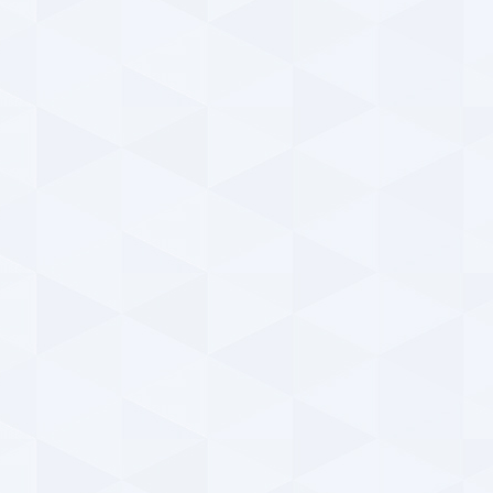
استق
a
پیر
باده
a
دید
عک
پ
۱۴۰۴ | ۷:۴۴
دید
e