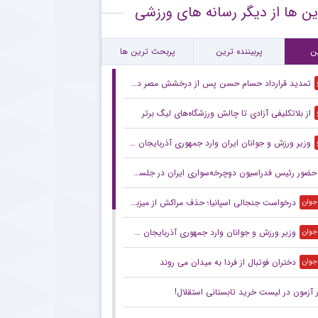
ین ها از دیگر رسانه های ورزشی
لیف حضور وینیسیوس در رئال مادرید مشخص شد
مایی از آخرین حریف تدارکاتی پرسپولیس پیش از آغاز لیگ برتر
ن
پربیننده ترین
پربحث ترین ها
تمدید قرارداد حسام حسن پس از درخشش مصر در جام جهانی
از بلاتکلیفی آزادی تا چالش ورزشگاه‌های لیگ برتر
وزیر ورزش و جوانان ایران وارد جمهوری آذربایجان شد
حضور رئیس فدراسیون دوچرخه‌سواری ایران در جلسه هیئت اجرایی کنفدراسیون آسیا
درخواست جنجالی اسپانیا؛ حذف مراکش از میزبانی جام جهانی ۲۰۳۰ کلید خورد
 جوان
وزیر ورزش و جوانان وارد جمهوری آذربایجان شد
 جوان
دختران فوتبال از فردا به میدان می روند
 جوان
 آزمون در لیست خرید تابستانی استقلال!