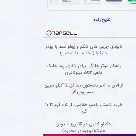
ی ستاره دوپینگی آبی پوشان پس از ۲۰ ماه دوری + عکس
 تنها پس از ۳۵ دقیقه حضور در زمین تعویض شد و در همین مسابقه میخایلو مودریک نخستین بازی خود را پس از ۲۰ ماه برای چلسی انجام داد.
نتایج زنده
پرسپولیس مقصد جدید خود را انتخاب کرد + جزئیات
پرسپولیس در آستانه پیوستن به گل‌گهر است.
ضور وینیسیوس در رئال مادرید مشخص شد
نابودی چربی های شکم و پهلو فقط با پودر
جلبک! (تخفیف تا امشب)
اسکای اسپورتس اعلام کرد وینیسیوس جونیور پس از مذاکرات انجام شده با مدیران رئال مادرید
راهکار موثر خانگی برای لاغری پودرجلبک
ن اسپانیایی خواهان طلب خود از باشگاه استقلال شد
ماهی۳تا۵ کیلولاغری
یایی سابق استقلال، به دلیل اختلاف ۱۰۰ تا ۲۰۰ هزار یورویی در مطالبات خود، قصد شکایت از باشگاه را دارد.
از الان تا آخر تابستون حداقل 12کیلو چربی
میسوزونی
خرید شمش پلمپ طلاسی، از ۰.۵ گرم تا ۱۰
گرم
5کیلو لاغری در 30 روز با پودر
جلبک(موجودی محدود)