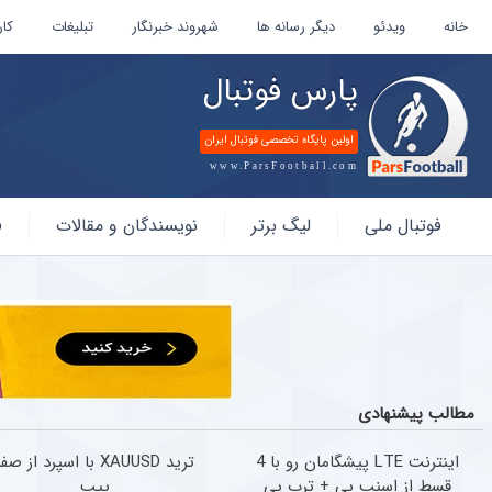
خانه
ویدئو
دیگر رسانه ها
شهروند خبرنگار
تبلیغات
کار
پارس فوتبال
اولین پایگاه تخصصی فوتبال ایران
www.ParsFootball.com
پارس
فوتبال ملی
لیگ برتر
نویسندگان و مقالات
ف
فوتبال
مطالب پیشنهادی
اینترنت LTE پیشگامان رو با 4
ترید XAUUSD با اسپرد از صف
قسط از اسنپ پی + ترب پی
پیپ