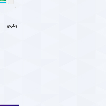
اولین باز
عکس
در جریان بازی یوونتوس-چلسی، نیکلاس جکسون
لال و چهارمین بازی بدون پیروزی ؛ غریبه با صدر
Parsfootball Multi medi
دوشنبه ۸ دی ۱۴۰۴ | ۱۱:۲۴
کاپیتان 
اخبار
کاپیتان پیشین 
وبگردی
امون حوادث سکوهای ورزشگاه ها ؛ وقت درویِ
ا
تکلیف ح
اخبار
Parsfootball Multi medi
دوشنبه ۱ دی ۱۴۰۴ | ۱۰:۰۹
رسانه انگلیسی 
ار صمیمی عادل فردوسی‌پور و همایون شجریان +
دروازهبا
اخبار
س
آنتونیو آدان، دروازه‌بان اسپان
ارس فوتبال ؛ خبرگزاری فوتبال ایران ParsFootball
دوشنبه ۱ دی
ار صمیمی عادل فردوسی‌پور و همایون شجریان
Parsfootball Instagram Servic
یکشنبه ۳۰ آذر ۱۴۰۴ | ۱۶:۱۵