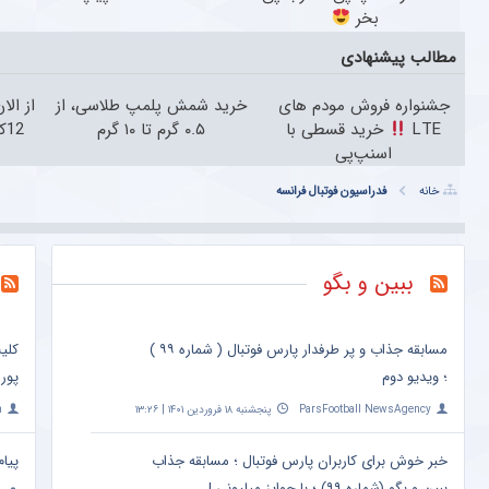
بخر
مطالب پیشنهادی
جشنواره فروش مودم های
خرید شمش پلمپ طلاسی، از
از الا
LTE
خرید قسطی با
۰.۵ گرم تا ۱۰ گرم
12کیلو چربی میسوزونی
اسنپ‌پی
خانه
فدراسیون فوتبال فرانسه
ببین و بگو
مسابقه جذاب و پر طرفدار پارس فوتبال ( شماره ۹۹ )
کلی
؛ ویدیو دوم
پور
ParsFootball NewsAgency
پنجشنبه ۱۸ فروردین ۱۴۰۱ | ۱۳:۲۶
a
خبر خوش برای کاربران پارس فوتبال ؛ مسابقه جذاب
پیام
ببین و بگو (شماره ۹۹) ؛ با جوایز میلیونی !