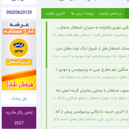
09203623129
بر اساس توصیه
پربحث ترین ها
آخرین نظرات
ین مهدی پاشازاده به مدیران استقلال جنجال به پا کرد
 پیشکسوت استقلال گفت : استقلال فعلا فقط منتظر مانده و وضعیت مدیریتی و نقل‌وانتق
 استقلال قبل از شروع لیگ؛ فردا مقابل حریف تدارکاتی
 شروع لیگ بیست‌وششم، فردا سومین و آخرین دیدار تدارکاتی خود را برگزار خواهد کرد. مسا
نگین تیم مطرح عربی به پرسپولیس و مهدی تارتار
 تقابل با پرسپولیس جا زد و حاضر به مسابقه نشد.
وب استقلال با جدایی رضاییان گزینه اصلی دفاع راست این تیم
پنل پیامک
، مدافع راست جوان استقلال، با قطع همکاری باشگاه با رامین رضاییان، شانس بیشتری برای حض
ز آخرین حریف تدارکاتی پرسپولیس پیش از آغاز لیگ برتر
لباس رئال مادرید
پولیس در آخرین بازی دوستانه پیش فصل، شنبه با آلومینیوم اراک دیدار می‌کند.
2027