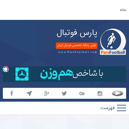
خانه
پارس فوتبال
اولین پایگاه تخصصی فوتبال ایران
www.ParsFootball.com
پارس
فوتبال