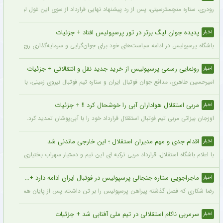
رودری، ستاره منچسترسیتی، پس از رد پیشنهاد نهایی قرارداد از سوی این غول لیگ برتری،
پدیده جوان لیگ برتر در تور پرسپولیس افتاد + جزئیات
اخبار
باشگاه پرسپولیس در ادامه سیاست‌های خود برای جوان‌گرایی و سرمایه‌گذاری روی استعدادهای آینده فوتبال ایران، ک
رونمایی رسمی پرسپولیس از خرید جدید نقل و انتقالاتی + جزئیات
اخبار
امیرحسین طاهری، مدافع جوان فوتبال ایران و ستاره تیم فوتبال نیروی زمینی، با قرارداد
مربی استقلال هواداران آبی را خوشحال کرد !! + جزئیات
اخبار
اوزجان بیزاتی مربی تیم فوتبال استقلال قرارداد خود را با آبی‌پوشان تمدید کرد.
اقدام جدی و مهم مدیران استقلال ؛ این خارجی ماندنی شد
اخبار
با اعلام باشگاه استقلال، قرارداد مربی ترکیه ای این تیم و دستیار سهراب بختیاری زاده تمد
ماجراجویی ستاره جنجالی پرسپولیس در فوتبال ایران ادامه دارد + جزئیات
اخبار
رضا شکاری که فصل گذشته پیراهن پرسپولیس را بر تن داشت، پس از پایان همکاری با این
سرمربی ناکام استقلالی در تیم ملی آفتابی شد + جزئیات
اخبار