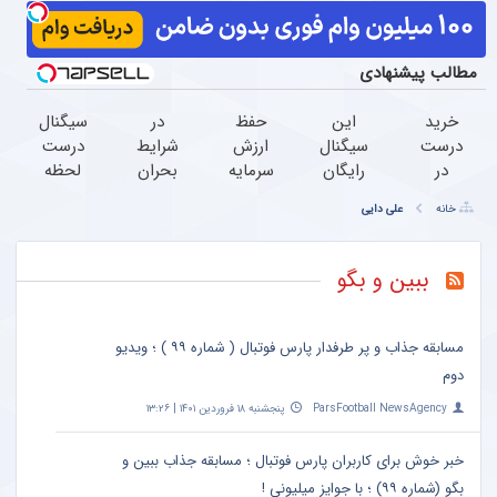
مطالب پیشنهادی
خرید
این
حفظ
در
سیگنال
درست
سیگنال
ارزش
شرایط
درست
در
رایگان
سرمایه
بحران
لحظه
لحظه
رو از
با
ارزش
ای
خانه
علی دایی
درست
دست
سیگنال
پولت
بگیر
= رشد
نده
درست
رو
سود
سرمایه
(مدت
در
حفظ
کن
ببین و بگو
محدود)
لحظه
کن!
(شروع
سیگنال
رایگان)
(شروع
رایگان!
مسابقه جذاب و پر طرفدار پارس فوتبال ( شماره ۹۹ ) ؛ ویدیو
رایگان)
دوم
ParsFootball NewsAgency
پنجشنبه ۱۸ فروردین ۱۴۰۱ | ۱۳:۲۶
خبر خوش برای کاربران پارس فوتبال ؛ مسابقه جذاب ببین و
بگو (شماره ۹۹) ؛ با جوایز میلیونی !