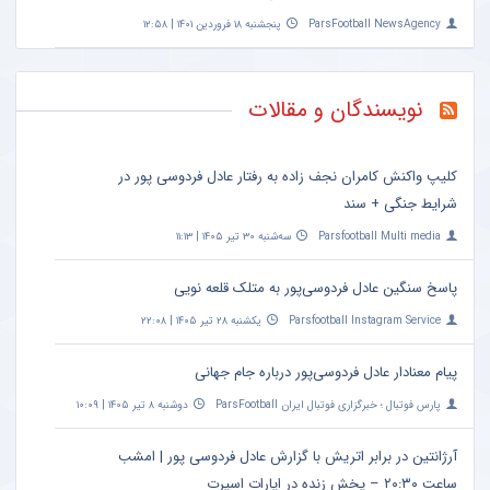
ParsFootball NewsAgency
پنجشنبه ۱۸ فروردین ۱۴۰۱ | ۱۲:۵۸
نویسندگان و مقالات
کلیپ واکنش کامران نجف زاده به رفتار عادل فردوسی پور در
شرایط جنگی + سند
Parsfootball Multi media
سه‌شنبه ۳۰ تیر ۱۴۰۵ | ۱۱:۱۳
پاسخ سنگین عادل فردوسی‌پور به متلک قلعه نویی
Parsfootball Instagram Service
یکشنبه ۲۸ تیر ۱۴۰۵ | ۲۲:۰۸
پیام معنادار عادل فردوسی‌پور درباره جام جهانی
پارس فوتبال ؛ خبرگزاری فوتبال ایران ParsFootball
دوشنبه ۸ تیر ۱۴۰۵ | ۱۰:۰۹
آرژانتین در برابر اتریش با گزارش عادل فردوسی پور | امشب
ساعت ۲۰:۳۰ – پخش زنده در اپارات اسپرت