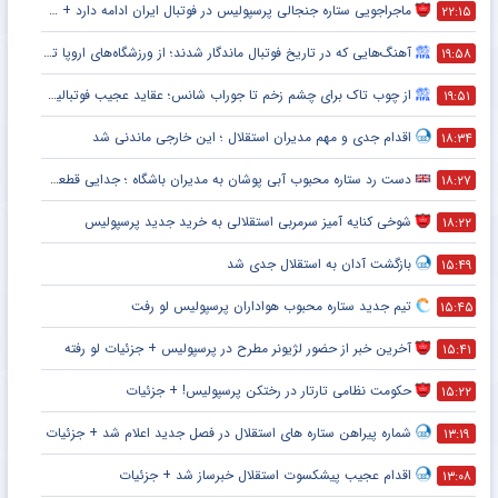
ماجراجویی ستاره جنجالی پرسپولیس در فوتبال ایران ادامه دارد + جزئیات
۲۲:۱۵
آهنگ‌هایی که در تاریخ فوتبال ماندگار شدند؛ از ورزشگاه‌های اروپا تا جام جهانی
۱۹:۵۸
از چوب تاک برای چشم زخم تا جوراب شانس؛ عقاید عجیب فوتبالیست‌ها!
۱۹:۵۱
اقدام جدی و مهم مدیران استقلال ؛ این خارجی ماندنی شد
۱۸:۳۴
دست رد ستاره محبوب آبی پوشان به مدیران باشگاه ؛ جدایی قطعی است !
۱۸:۲۷
شوخی کنایه آمیز سرمربی استقلالی به خرید جدید پرسپولیس
۱۸:۲۲
بازگشت آدان به استقلال جدی شد
۱۵:۴۹
تیم جدید ستاره محبوب هواداران پرسپولیس لو رفت
۱۵:۴۵
آخرین خبر از حضور لژیونر مطرح در پرسپولیس + جزئیات لو رفته
۱۵:۴۱
حکومت نظامی تارتار در رختکن پرسپولیس! + جزئیات
۱۵:۲۲
شماره پیراهن ستاره های استقلال در فصل جدید اعلام شد + جزئیات
۱۳:۱۹
اقدام عجیب پیشکسوت استقلال خبرساز شد + جزئیات
۱۳:۰۸