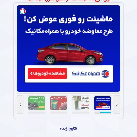
›
‹
نتایج زنده