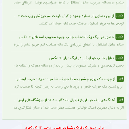
پیتسو موسیمانه، سرمربی سابق استقلال با توافق فدراسیون فوتبال آفریقای جنوبی به‌عنو
اولین تصاویر از ستاره جدید و گران قیمت سرخپوشان پایتخت + عکس
عکس
توپچی‌ها به برونو گیمارش هافبک جدیدشان خوش‌آمد گفتند.
حضور در لیگ یک انتخاب جالب چهره محبوب استقلال + عکس
عکس
ستاره سابق استقلال، با امضای قراردادی یک‌ساله هدایت تیم جزیره قشم را در فصل جدید 
تقابل جالب دو ایرانی در لیگ عراق + عکس
عکس
یحیی گل‌محمدی و علیرضا منصوریان پیش از دیدار دوستانه دهوک و الطلبه با یکدیگر دیدار
از چوب تاک برای چشم زخم تا جوراب شانس؛ عقاید عجیب فوتبالیست‌ها!
اخبار
از پوشیدن یک جوراب خاص و ورود با پای راست به زمین گرفته تا صحبت کردن با تیرک در
آهنگ‌هایی که در تاریخ فوتبال ماندگار شدند؛ از ورزشگاه‌های اروپا تا جام جهانی
اخبار
اگر به دنبال بهترین آهنگ فوتبالی هستید، بهتر است ابتدا داستان شکل‌گیری مشهورترین آه
برای درج بک لینک شما در همین ستون کلیک کنید