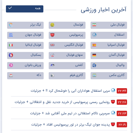
آخرین اخبار ورزشی
همه
فوتبال ملی
فوتسال
لیگ برتر
استقلال
پرسپولیس
فوتبال جهان
فوتبال اسپانیا
فوتبال انگلیس
فوتبال ایتالیا
فوتبال آلمان
منهای فوتبال
بسکتبال
والیبال
کشتی
ورزش بانوان
گالری عکس
گالری فیلم
دکه
مربی استقلال هواداران آبی را خوشحال کرد !! + جزئیات
۲۲:۳۶
رونمایی رسمی پرسپولیس از خرید جدید نقل و انتقالاتی + جزئیات
۲۲:۲۸
سرمربی ناکام استقلالی در تیم ملی آفتابی شد + جزئیات
۲۲:۲۳
پدیده جوان لیگ برتر در تور پرسپولیس افتاد + جزئیات
۲۲:۱۹