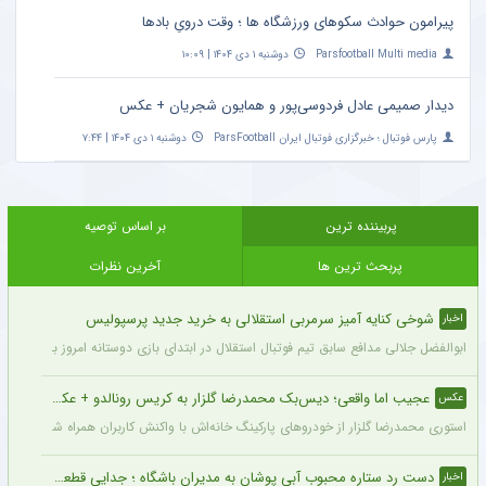
پیرامون حوادث سکوهای ورزشگاه ها ؛ وقت درویِ بادها
Parsfootball Multi media
دوشنبه ۱ دی ۱۴۰۴ | ۱۰:۰۹
دیدار صمیمی عادل فردوسی‌پور و همایون شجریان + عکس
پارس فوتبال ؛ خبرگزاری فوتبال ایران ParsFootball
دوشنبه ۱ دی ۱۴۰۴ | ۷:۴۴
پربیننده ترین
بر اساس توصیه
پربحث ترین ها
آخرین نظرات
شوخی کنایه آمیز سرمربی استقلالی به خرید جدید پرسپولیس
اخبار
ابوالفضل جلالی مدافع سابق تیم فوتبال استقلال در ابتدای بازی دوستانه امروز با آلومینی
عجیب اما واقعی؛ دیس‌بک محمدرضا گلزار به کریس رونالدو + عکس
عکس
استوری محمدرضا گلزار از خودروهای پارکینگ خانه‌اش با واکنش کاربران همراه شده و برخی 
دست رد ستاره محبوب آبی پوشان به مدیران باشگاه ؛ جدایی قطعی است !
اخبار