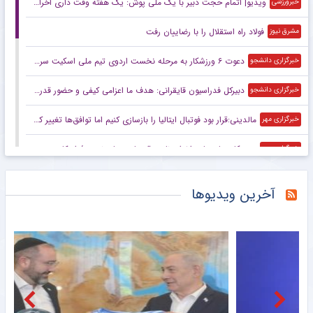
ویدیو| اتمام حجت دبیر با یک ملی پوش: یک هفته وقت داری اخراج نشوی!
خبرورزشی
فولاد راه استقلال را با رضاییان رفت
مشرق نیوز
دعوت ۶ ورزشکار به مرحله نخست اردوی تیم ملی اسکیت سرعت
خبرگزاری دانشجو
دبیرکل فدراسیون قایقرانی: هدف ما اعزامی کیفی و حضور قدرتمند در بازی‌های آسیایی است
خبرگزاری دانشجو
مالدینی:قرار بود فوتبال ایتالیا را بازسازی کنیم اما توافق‌ها تغییر کرد
خبرگزاری مهر
درستکار: بنای ما بر اخراج نایب قهرمان جهان نیست/ او کارت زرد گرفته است
خبرگزاری مهر
واکنش علیرضا دبیر به اخراج یک کشتی‌گیر به خاطر اضافه وزن
خبرگزاری مهر
آخرین ویدیوها
ملی‌پوشان والیبال ساحلی ایران در جمع برترین‌های آسیا
خبرگزاری مهر
زمان برگزاری اردوی اسکیت سواران اعزامی به پاراگوئه مشخص شد
باشگاه خبرنگاران جوان
مشتری جدید و لیگ برتری برای رامین رضاییان
خبرورزشی
ویدیو| افتتاحیه پر سر و صدای فدراسیون برای رونمایی از VAR سیار/ حضور مهدی تاج در ون
خبرورزشی