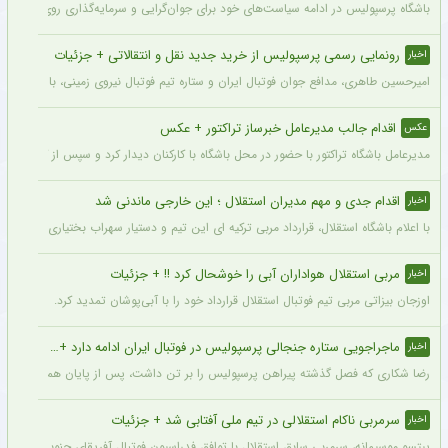
باشگاه پرسپولیس در ادامه سیاست‌های خود برای جوان‌گرایی و سرمایه‌گذاری روی استعدادهای آینده فوتبال ایران، ک
رونمایی رسمی پرسپولیس از خرید جدید نقل و انتقالاتی + جزئیات
اخبار
امیرحسین طاهری، مدافع جوان فوتبال ایران و ستاره تیم فوتبال نیروی زمینی، با قرارداد
اقدام جالب مدیرعامل خبرساز تراکتور + عکس
عکس
مدیرعامل باشگاه تراکتور با حضور در محل باشگاه با کارکنان دیدار کرد و سپس از کمپ تمری
اقدام جدی و مهم مدیران استقلال ؛ این خارجی ماندنی شد
اخبار
با اعلام باشگاه استقلال، قرارداد مربی ترکیه ای این تیم و دستیار سهراب بختیاری زاده تمد
مربی استقلال هواداران آبی را خوشحال کرد !! + جزئیات
اخبار
اوزجان بیزاتی مربی تیم فوتبال استقلال قرارداد خود را با آبی‌پوشان تمدید کرد.
ماجراجویی ستاره جنجالی پرسپولیس در فوتبال ایران ادامه دارد + جزئیات
اخبار
رضا شکاری که فصل گذشته پیراهن پرسپولیس را بر تن داشت، پس از پایان همکاری با این
سرمربی ناکام استقلالی در تیم ملی آفتابی شد + جزئیات
اخبار
پیتسو موسیمانه، سرمربی سابق استقلال با توافق فدراسیون فوتبال آفریقای جنوبی به‌عنو