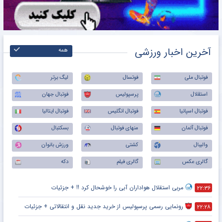
آخرین اخبار ورزشی
همه
فوتبال ملی
فوتسال
لیگ برتر
استقلال
پرسپولیس
فوتبال جهان
فوتبال اسپانیا
فوتبال انگلیس
فوتبال ایتالیا
فوتبال آلمان
منهای فوتبال
بسکتبال
والیبال
کشتی
ورزش بانوان
گالری عکس
گالری فیلم
دکه
مربی استقلال هواداران آبی را خوشحال کرد !! + جزئیات
۲۲:۳۶
رونمایی رسمی پرسپولیس از خرید جدید نقل و انتقالاتی + جزئیات
۲۲:۲۸