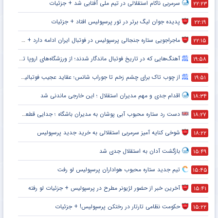
سرمربی ناکام استقلالی در تیم ملی آفتابی شد + جزئیات
۲۲:۲۳
پدیده جوان لیگ برتر در تور پرسپولیس افتاد + جزئیات
۲۲:۱۹
ماجراجویی ستاره جنجالی پرسپولیس در فوتبال ایران ادامه دارد + جزئیات
۲۲:۱۵
آهنگ‌هایی که در تاریخ فوتبال ماندگار شدند؛ از ورزشگاه‌های اروپا تا جام جهانی
۱۹:۵۸
از چوب تاک برای چشم زخم تا جوراب شانس؛ عقاید عجیب فوتبالیست‌ها!
۱۹:۵۱
اقدام جدی و مهم مدیران استقلال ؛ این خارجی ماندنی شد
۱۸:۳۴
دست رد ستاره محبوب آبی پوشان به مدیران باشگاه ؛ جدایی قطعی است !
۱۸:۲۷
شوخی کنایه آمیز سرمربی استقلالی به خرید جدید پرسپولیس
۱۸:۲۲
بازگشت آدان به استقلال جدی شد
۱۵:۴۹
تیم جدید ستاره محبوب هواداران پرسپولیس لو رفت
۱۵:۴۵
آخرین خبر از حضور لژیونر مطرح در پرسپولیس + جزئیات لو رفته
۱۵:۴۱
حکومت نظامی تارتار در رختکن پرسپولیس! + جزئیات
۱۵:۲۲