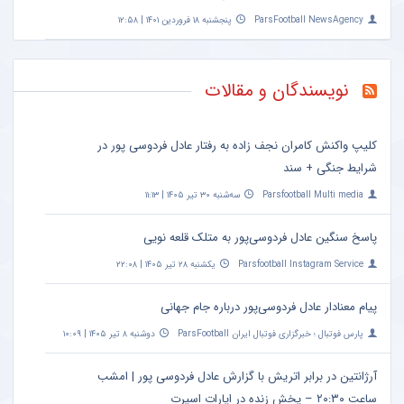
ParsFootball NewsAgency
پنجشنبه ۱۸ فروردین ۱۴۰۱ | ۱۲:۵۸
نویسندگان و مقالات
کلیپ واکنش کامران نجف زاده به رفتار عادل فردوسی پور در
شرایط جنگی + سند
Parsfootball Multi media
سه‌شنبه ۳۰ تیر ۱۴۰۵ | ۱۱:۱۳
پاسخ سنگین عادل فردوسی‌پور به متلک قلعه نویی
Parsfootball Instagram Service
یکشنبه ۲۸ تیر ۱۴۰۵ | ۲۲:۰۸
پیام معنادار عادل فردوسی‌پور درباره جام جهانی
پارس فوتبال ؛ خبرگزاری فوتبال ایران ParsFootball
دوشنبه ۸ تیر ۱۴۰۵ | ۱۰:۰۹
آرژانتین در برابر اتریش با گزارش عادل فردوسی پور | امشب
ساعت ۲۰:۳۰ – پخش زنده در اپارات اسپرت