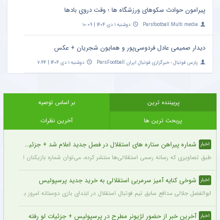
پیرامون حوادث سکوهای ورزشگاه ها ؛ وقت درویِ بادها
Parsfootball Multi media
دوشنبه ۱ دی ۱۴۰۴ | ۱۰:۰۹
دیدار صمیمی عادل فردوسی‌پور و همایون شجریان + عکس
پارس فوتبال ؛ خبرگزاری فوتبال ایران ParsFootball
دوشنبه ۱ دی ۱۴۰۴ | ۷:۴۴
پربیننده ترین
بر اساس توصیه
پربحث ترین ها
آخرین نظرات
شماره پیراهن ستاره های استقلال در فصل جدید اعلام شد + جزئیات
اخبار
طبق تصاویری که رسانه رسمی استقلالی‌ها منتشر کرده، می‌توان شماره بازیکنان این تیم ر
شوخی کنایه آمیز سرمربی استقلالی به خرید جدید پرسپولیس
اخبار
ابوالفضل جلالی مدافع سابق تیم فوتبال استقلال در ابتدای بازی دوستانه امروز با آلومینی
آخرین خبر از حضور لژیونر مطرح در پرسپولیس + جزئیات لو رفته
اخبار