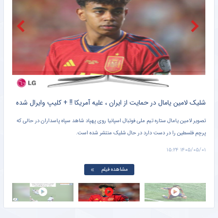
تیم ملی زنان در انتظار فیفادی؛ دو بازی تدارکاتی و یک سؤال درباره نیمکت
خبرگزاری مهر
پرسپولیس و نخستین چالش حقوقی برای «سرمربی» پیش از آغاز لیگ برتر
خبرگزاری مهر
دنده عقب به سبک رامین رضاییان؛ پرسپولیس هم جزو گزینه‌هاست!
خبرورزشی
کلیپ دیده نشده از وحشت خنده دار برادر کوچک یامال از لولوی تیم ملی اسپانیا + سند
شلیک لامین یامال در حمایت از ایران ، علیه آمریکا !! + کلیپ وایرال شده
تصویر لامین یامال ستاره تیم ملی فوتبال اسپانیا روی پهپاد شاهد سپاه پاسداران در حالی که
پرچم فلسطین را در دست دارد در حال شلیک منتشر شده است.
دروا
۱۵:۰۱
۱۴۰۵/۰۵/۰۱ ۱۵:۲۴
مشاهده فیلم