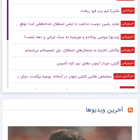
عکس| تیم پپ فرو ریخت
خبرانلاین
شاید رامین دوست نداشت با لباس استقلال خداحافظی کند/ توقع چندانی از این استقلال نداریم/ این پنجره بسته حاصل شوک‌های مدیریتی است
خبرورزشی
ویدیو| عروسی رونالدو و جورجینا به سبک ایرانی و دهه شصت!
خبرورزشی
واکنش تاجرنیا به جنجال‌های استقلال؛ پای تصمیماتم می‌ایستم
خبرورزشی
گلزنی سردار آزمون مقابل تیم تازه تأسیس
خبرورزشی
سه‌ضلعی طلایی کشتی جهان در آستانه؛ روسیه برگشت، دوئل بزرگ ایران و آمریکا
خبرگزاری میزان
عکس/ روزنامه‌های ورزشی امروز یک‌شنبه ۱۸ مرداد ۱۴۰۵
مشرق نیوز
دیوار طارمی جلوی عربستان
مشرق نیوز
آخرین ویدیوها
دلیل جدایی رامین رضاییان از استقلال چه بود؟/ سه جام سخت پیش روی آبی‌ها
خبرگزاری مهر
واکنش تند فیفا به تلاش‌ها برای برکناری اینفانتینو
خبرگزاری مهر