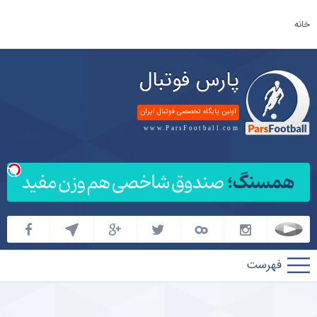
خانه
پارس فوتبال
اولین پایگاه تخصصی فوتبال ایران
www.ParsFootball.com
پارس
فوتبال