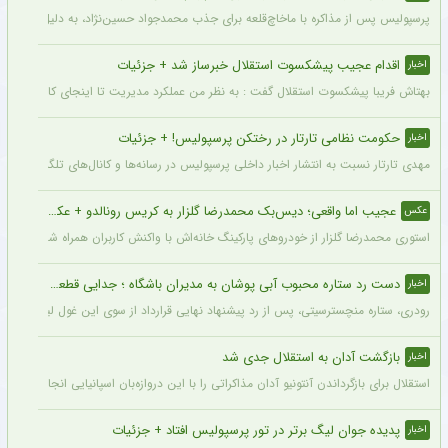
پرسپولیس پس از مذاکره با ماخاچ‌قلعه برای جذب محمدجواد حسین‌نژاد، به دلیل رقم رضای
اقدام عجیب پیشکسوت استقلال خبرساز شد + جزئیات
اخبار
بهتاش فریبا پیشکسوت استقلال گفت : به نظر من عملکرد مدیریت تا اینجای کار قابل قبول 
حکومت نظامی تارتار در رختکن پرسپولیس! + جزئیات
اخبار
مهدی تارتار نسبت به انتشار اخبار داخلی پرسپولیس در رسانه‌ها و کانال‌های تلگرامی عصبا
عجیب اما واقعی؛ دیس‌بک محمدرضا گلزار به کریس رونالدو + عکس
عکس
استوری محمدرضا گلزار از خودروهای پارکینگ خانه‌اش با واکنش کاربران همراه شده و برخی 
دست رد ستاره محبوب آبی پوشان به مدیران باشگاه ؛ جدایی قطعی است !
اخبار
رودری، ستاره منچسترسیتی، پس از رد پیشنهاد نهایی قرارداد از سوی این غول لیگ برتری،
بازگشت آدان به استقلال جدی شد
اخبار
استقلال برای بازگرداندن آنتونیو آدان مذاکراتی را با این دروازه‌بان اسپانیایی انجام داده و قرار است مذاکرات اوایل هفته نهایی شود. آدان
پدیده جوان لیگ برتر در تور پرسپولیس افتاد + جزئیات
اخبار