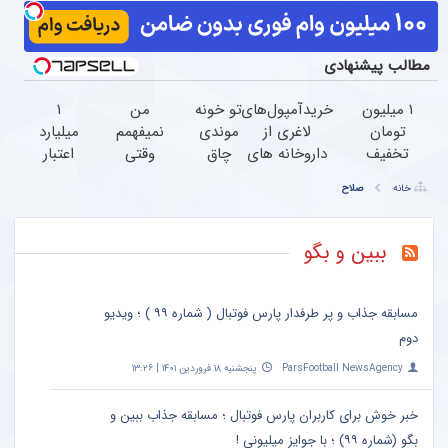
مطالب پیشنهادی
۱ میلیون
خریدآمپول‌های
تو خونه
من
۱
تومان
لاغری از
موندی
نمیفهمم
میلیارد
تخفیف
داروخانه های
چاق
وقتی
اعتبار
محصولات
اطرافت، ارسال
شدی؟
زانو درد
خرید
خانه
صلاح
لاغری؛
فوری همراه با
باچربیسوز
درمان
طلا |
یک قدم
پک یخ!
گیاهی
داره،
بدون
نزدیک‌تر
لاغر شو!
چرا
ضامن
ببین و بگو
به شروع
(دریافت
دردش
و چک
کاهش
تخفیف)
رو داری
وزن
تحمل
مسابقه جذاب و پر طرفدار پارس فوتبال ( شماره ۹۹ ) ؛ ویدیو
میکنی؟
دوم
ParsFootball NewsAgency
پنجشنبه ۱۸ فروردین ۱۴۰۱ | ۱۳:۲۶
خبر خوش برای کاربران پارس فوتبال ؛ مسابقه جذاب ببین و
بگو (شماره ۹۹) ؛ با جوایز میلیونی !