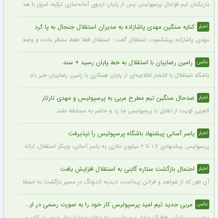
بازیکنان تیم فوتبال پرسپولیس پس از پایان اردوی آماده‌سازی ترکیه، امروز با هماهنگی‌ها
کنایه سنگین مهدی پاشازاده به مدیران استقلال جنجال به پا کرد
اخبار
مهدی پاشازاده پیشکسوت استقلال گفت : استقلال فعلا فقط منتظر مانده و وضعیت مدیر
رامین رضاییان با استقلال به خط پایان رسید + سند
عکس
باشگاه استقلال با انتشار اطلاعیه‌ای از پایان همکاری با رامین رضاییان خبر داد.
ضدحال سنگین تیم مطرح عربی به پرسپولیس و مهدی تارتار
اخبار
العربی کویت از تقابل با پرسپولیس جا زد و حاضر به مسابقه نشد.
یاسر آسانی پیشنهاد باشگاه پرسپولیس را نپذیرفت
اخبار
پرسپولیس پیشنهادی ۱.۷ تا ۲ میلیون دلاری به یاسر آسانی، وینگر استقلال، ارائه کرد، اما او نپذیرفت. آسانی تأکید کرد در فوتبال ایران فقط برای استقلال بازی خواهد کرد.
احتمال بازگشت ستاره گابنی به استقلال افزایش یافت
اخبار
آن طور که از شواهد و قرائن پیداست، دیدیه اندونگ در مسیر بازگشت به استقلال قرار دار
مربی جدید تیم امید پرسپولیس کار خود را به صورت رسمی در این باشگاه آغاز کرد + عکس
عکس
محسن مسلمان، هافبک سابق پرسپولیس، به عنوان دستیار بهار عبدی در کادر مربیگری تی