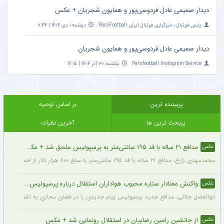
دیدار صمیمی عادل فردوسی‌پور و همایون شجریان + عکس
پارس فوتبال ؛ خبرگزاری فوتبال ایران ParsFootball
دوشنبه ۱ دی ۱۴۰۴ | ۷:۴۴
دیدار صمیمی عادل فردوسی‌پور و همایون شجریان
Parsfootball Instagram Service
یکشنبه ۳۰ آذر ۱۴۰۴ | ۱۶:۱۵
پربیننده ترین
بر اساس توصیه
پربحث ترین ها
آخرین نظرات
مدافع ۲۱ ساله با قد ۱۹۵ سانتی‌متر به پرسپولیس ملحق شد + عکس
عکس
محمدمهدی زارع، مدافع ۲۱ ساله با قد ۱۹۵ سانتی‌متر، با مبلغ ۸۰۰ هزار دلار از اخمت گروژنی به پرسپولیس پیوست.
واکنش معنادار ستاره محبوب هواداران استقلال درباره پرسپولیس + عکس
عکس
ابوالفضل جلالی، مدافع جدید پرسپولیس پیام جدیدی را در فضای مجازی به اشتراک گذاش
از جانشین رامین رضاییان در استقلال رونمایی شد + عکس
عکس