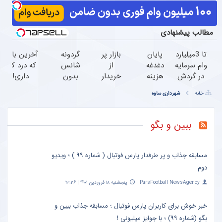
مطالب پیشنهادی
تا 3میلیارد
پایان
بازار پر
گردونه
آخرین باری
وام سرمایه
دغدغه
از
شانس
که درد کمر
در گردش
هزینه
خریدار
بدون
داری!
فروشندگان
های
207
پوچ از
◗پرسش‌نامه
خانه
شهرداری ساوه
=>
دندان
شده !!!
PS5 تا
رو پر کن◖
فروشگاهت
پزشکی
ماشینتو
آیفون17
رو ثبت
با پک
اینجا به
و بیت
ببین و بگو
کن
سفید
راحتی
کوین
کننده
بفروش
خانگی
مسابقه جذاب و پر طرفدار پارس فوتبال ( شماره ۹۹ ) ؛ ویدیو
دوم
ParsFootball NewsAgency
پنجشنبه ۱۸ فروردین ۱۴۰۱ | ۱۳:۲۶
خبر خوش برای کاربران پارس فوتبال ؛ مسابقه جذاب ببین و
بگو (شماره ۹۹) ؛ با جوایز میلیونی !