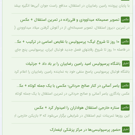
با پایان پرونده رامین رضاییان در استقلال، مدافع راست جوان آبی‌ها انگیزه بیشتری برای
تصویر صمیمانه میداوودی و قلی‌زاده در تمرین استقلال + عکس
عکس
در تمرین دیروز استقلال، تصویر صمیمانه‌ای از در آغوش گرفتن میلاد میداوودی (مربی مهاج
۱۰ روز تا شروع لیگ؛ پرسپولیس با نقایص اساسی در ترکیب + عکس
عکس
در فاصله ۱۰ روز تا شروع رقابتهای فصل جدید فوتبال ایران، پرسپولیس پنج جای خالی در فهرست بزرگسالان خود می‌بیند و البته نقایصی که در صورت عدم تکمیل تیم، میتواند آسیب بزرگی را در طول فصل به این تیم بزند. سرخپوشان در این پنجره نقل و انتقالات ۸ خرید را انجام دادند اما باتوجه به ضعف اسکواد فصل گذشته و همچنین کنار گذاشتن شش بازیکن، همچنان چند پست در تیم پرسپولیس خالی است.
باشگاه پرسپولیس امید رامین رضاییان را بر باد داد + جزئیات
اخبار
باشگاه فوتبال پرسپولیس پاسخ منفی خود به نماینده رامین رضاییان را اعلام کرد.
یاسر آسانی در کنار صالح حردانی؛ عکسی با یک جمله کوتاه + عکس
عکس
عکس یادگاری یاسر آسانی و صالح حردانی در تمرین استقلال با یک جمله کوتاه از سوی وینگ
ستاره خارجی استقلال هواداران را امیدوار کرد + عکس
عکس
این روزها تمرینات تیم استقلال در شرایطی برگزار می‌شود که ۳ بازیکن خارجی این تیم با قدرت در کنار دیگر بازیکنان داخلی استقلال مشغول تمرین کردن هستند.
حضور پرسپولیسی‌ها در مرکز پزشکی ایفمارک
اخبار