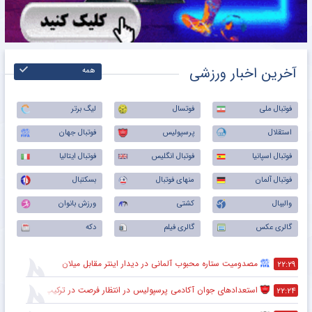
آخرین اخبار ورزشی
همه
فوتبال ملی
فوتسال
لیگ برتر
استقلال
پرسپولیس
فوتبال جهان
فوتبال اسپانیا
فوتبال انگلیس
فوتبال ایتالیا
فوتبال آلمان
منهای فوتبال
بسکتبال
والیبال
کشتی
ورزش بانوان
گالری عکس
گالری فیلم
دکه
مصدومیت ستاره محبوب آلمانی در دیدار اینتر مقابل میلان
۲۲:۲۹
استعدادهای جوان آکادمی پرسپولیس در انتظار فرصت در ترکیب اصلی
۲۲:۲۴