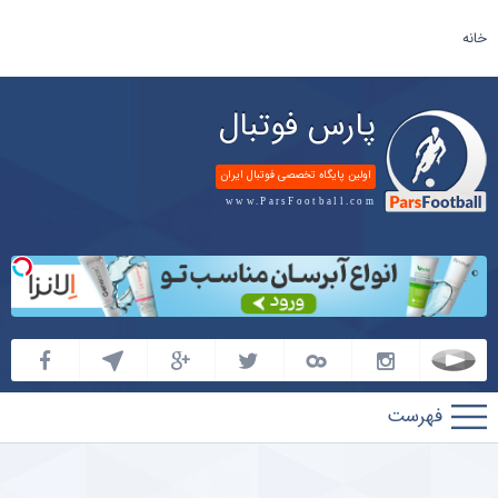
خانه
پارس فوتبال
اولین پایگاه تخصصی فوتبال ایران
www.ParsFootball.com
پارس
فوتبال