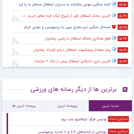
کنایه سنگین مهدی پاشازاده به مدیران استقلال جنجال به پا کرد
۱۵:۵۱
آخرین محک استقلال قبل از شروع لیگ؛ فردا مقابل حریف تدارکاتی
۱۵:۴۷
ضدحال سنگین تیم مطرح عربی به پرسپولیس و مهدی تارتار
۱۵:۴۵
قطع همکاری باشگاه استقلال با رامین رضاییان
۱۵:۴۴
پیام معنادار پیشکسوت استقلال درباره قرارداد رضاییان
۱۵:۴۱
آخرین بازی تدارکاتی استقلال پیش از لیگ + جزئیات
۱۵:۳۷
برترین ها از دیگر رسانه های ورزشی
جدید ترین
پربیننده ترین
پربحث ترین ها
لوئیس فیگو: اینفانتینو باید برود
خبرگزاری تابناک
رونمایی از شماره‌های ۷،۸ و ۱۰ جدید پرسپولیس
خبرگزاری تابناک