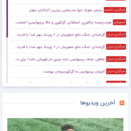
رحمان عموزاد تنها صدرنشین برترین آزادکاران جهان
خبرگزاری دانشجو
هیئت‌رئیسه تراکتوری، استقلالی، گل‌گهری و حالا پرسپولیسی! انتصاب‌های عجیب در باشگاه‌های خاص؛ فدراسیون حتما جوابگو باشد
خبرورزشی
گل‌خندان: جنگ، مانع حضورمان در ۲ رویداد مهم شد/ با قدرت برای بازی‌های آسیایی و سهمیه المپیک می‌جنگیم
خبرگزاری میزان
گل‌خندان: جنگ، مانع حضورمان در ۲ رویداد مهم شد/ با قدرت برای بازی‌های آسیایی و سهمیه المپیک می‌جنگیم
خبرگزاری میزان
شافعی: هدف پرسپولیس نباید چیزی جز قهرمانی باشد/ برای جام ملت‌ها باید از برخی چهره‌ها عبور کنیم
خبرگزاری میزان
کاپیتان پرسپولیس به گل‌گهرسیرجان پیوست
خبرگزاری میزان
اعلام برنامه آماده‌سازی کره‌جنوبی برای جام ملت‌های آسیا بدون سرمربی
خبرگزاری میزان
عکس | قیمت اسباب بازی‌های داخل تصویر کریستیانو رونالدو چند؟
خبرانلاین
آخرین ویدیوها
در نازی‌آباد مشخص شد اکبر عبدی چقدر محبوب است/ روزنامه خبرورزشی پنج‌شنبه را ببینید
خبرورزشی
ناکامی مجدد استقلال در باز کردن پنجره نقل و انتقالاتی
باشگاه خبرنگاران جوان