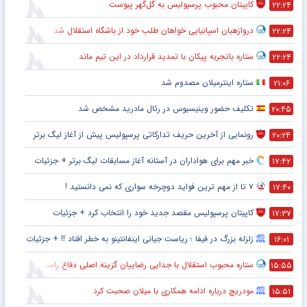
کاپیتان محبوب پرسپولیس به گل‌گهر پیوست
۲۲:۲۴
دروازهبان اسپانیایی خواهان طلب خود از باشگاه استقلال شد
۲۲:۲۴
ستاره باتجربه پیکان با تمدید قرارداد در این تیم ماند
۲۲:۲۴
ستاره اینترمیلان مصدوم شد
۲۱:۰۶
تکلیف حضور وینیسیوس در رئال مادرید مشخص شد
۲۰:۴۵
رونمایی از آخرین حریف تدارکاتی پرسپولیس پیش از آغاز لیگ برتر
۲۰:۲۴
خبر مهم برای هواداران در آستانه آغاز مسابقات لیگ برتر + جزئیات
۱۷:۴۲
۷ تا از مهم ترین فواید دوچرخه سواری که نمی دانستید !
۱۷:۴۰
کاپیتان پرسپولیس مقصد جدید خود را انتخاب کرد + جزئیات
۱۷:۳۷
زلزله بزرگ در فیفا ؛ ریاست جیانی اینفانتینو به خطر افتاد !! + جزئیات
۱۶:۰۱
ستاره محبوب استقلال با جدایی رضاییان گزینه اصلی دفاع راست این تیم
۱۵:۵۵
مودریچ درباره ادامه همکاری با میلان صحبت کرد
۱۵:۵۱