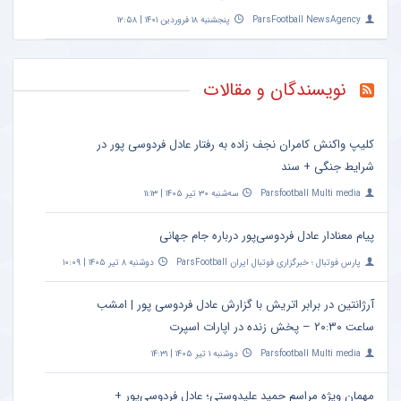
ParsFootball NewsAgency
پنجشنبه ۱۸ فروردین ۱۴۰۱ | ۱۲:۵۸
نویسندگان و مقالات
کلیپ واکنش کامران نجف زاده به رفتار عادل فردوسی پور در
شرایط جنگی + سند
Parsfootball Multi media
سه‌شنبه ۳۰ تیر ۱۴۰۵ | ۱۱:۱۳
پیام معنادار عادل فردوسی‌پور درباره جام جهانی
پارس فوتبال ؛ خبرگزاری فوتبال ایران ParsFootball
دوشنبه ۸ تیر ۱۴۰۵ | ۱۰:۰۹
آرژانتین در برابر اتریش با گزارش عادل فردوسی پور | امشب
ساعت ۲۰:۳۰ – پخش زنده در اپارات اسپرت
Parsfootball Multi media
دوشنبه ۱ تیر ۱۴۰۵ | ۱۴:۳۱
مهمان ویژه مراسم حمید علیدوستی؛ عادل فردوسی‌پور +