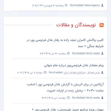
ParsFootball NewsAgency
پنجشنبه ۱۸ فروردین ۱۴۰۱ | ۱۲:۵۸
نویسندگان و مقالات
کلیپ واکنش کامران نجف زاده به رفتار عادل فردوسی پور در
شرایط جنگی + سند
Parsfootball Multi media
سه‌شنبه ۳۰ تیر ۱۴۰۵ | ۱۱:۱۳
پیام معنادار عادل فردوسی‌پور درباره جام جهانی
پارس فوتبال ؛ خبرگزاری فوتبال ایران ParsFootball
دوشنبه ۸ تیر ۱۴۰۵ | ۱۰:۰۹
آرژانتین در برابر اتریش با گزارش عادل فردوسی پور | امشب
ساعت ۲۰:۳۰ – پخش زنده در اپارات اسپرت
Parsfootball Multi media
دوشنبه ۱ تیر ۱۴۰۵ | ۱۴:۳۱
مهمان ویژه مراسم حمید علیدوستی؛ عادل فردوسی‌پور +