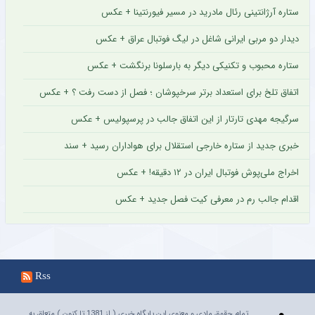
ستاره آرژانتینی رئال مادرید در مسیر فیورنتینا + عکس
دیدار دو مربی ایرانی شاغل در لیگ فوتبال عراق + عکس
ستاره محبوب و تکنیکی دیگر به بارسلونا برنگشت + عکس
اتفاق تلخ برای استعداد برتر سرخپوشان ؛ فصل از دست رفت ؟ + عکس
سرگیجه مهدی تارتار از این اتفاق جالب در پرسپولیس + عکس
خبری جدید از ستاره خارجی استقلال برای هواداران رسید + سند
اخراج ملی‌پوش فوتبال ایران در ۱۲ دقیقه! + عکس
اقدام جالب رم در معرفی کیت فصل جدید + عکس
Rss
تمام حقوق مادی و معنوی این پایگاه خبری ( از 1381 تا کنون ) متعلق به