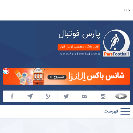
خانه
پارس فوتبال
اولین پایگاه تخصصی فوتبال ایران
www.ParsFootball.com
پارس
فوتبال