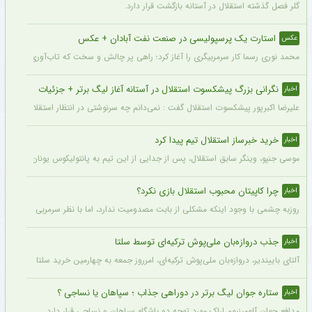
گلر فصل گذشته استقلال در آستانه بازگشت قرار دارد.
استارت یک پرسپولیسی در صنعت نفت آبادان + عکس
عکس
محمد نوری رسما کار سرمربیگری را آغاز کرد؛ راهی پر چالش و سخت که تاب‌آوری بالایی را 
نگرانی بزرگ پیشکسوت استقلال در آستانه آغاز لیگ برتر + جزئیات
اخبار
علیرضا اکبرپور پیشکسوت استقلال گفت : نمی‌دانم چه سرنوشتی در انتظار استقلال است، 
خرید خبرساز استقلال تیم پیدا کرد
اخبار
موسی جنپو، وینگر سابق استقلال، پس از جدایی از این تیم به پانتولیکوس یونان ملحق ش
چرا کاپیتان محبوب استقلال بازی نکرد؟
اخبار
روزبه چشمی با وجود اینکه مشکلی از بابت مصدومیت ندارد، اما با نظر سرمربی استقلال در
جذب دروازه‌بان ملی‌پوش ترکیه‌ای توسط سلتا
اخبار
آلتای باییندیر، دروازه‌بان ملی‌پوش ترکیه‌ای، امرروز جمعه به چهارمین خرید سلتا برای فصل ۲۷-۲۰۲۶ تبدیل شد.
ستاره جوان لیگ برتر در دوراهی جذاب ؛ سپاهان یا نساجی ؟
اخبار
مدافع جوان آلومینیوم اراک مورد توجه دو باشگاه سپاهان و نساجی قرار دارد.