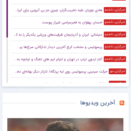
هادی چوپان علیه تخریب‌گران: چیزی جز بی آبرویی برای ایران ندارید
خبرگزاری دانشجو
احسان پهلوان به فجرسپاسی شیراز پیوست
خبرگزاری دانشجو
دنیامالی: ایران و آذربایجان ظرفیت‌های ورزشی یکدیگر را به کار می‌گیرند
خبرگزاری دانشجو
پرسپولیس و منتخب کرج آخرین دیدار تدارکاتی سرخ‌ها پیش از آغاز لیگ
خبرگزاری دانشجو
آغاز اردوی تراپ در تهران و اعزام تیم های تفنگ و تپانچه به پکن برای اردوی مشترک با چین
خبرگزاری دانشجو
حرکت سرمربی پرسپولیس روی لبه پرتگاه/ تارتار دیگر بهانه‌ای نخواهد داشت
خبرگزاری مهر
هافبک سابق پرسپولیس راهی فجرسپاسی شد
خبرگزاری مهر
احتمال حضور تیم ملی فوتبال ایران در تورنمنت چهارجانبه عراق
خبرگزاری مهر
آخرین ویدیوها
ستاره سابق پرسپولیس به فجرسپاسی پیوست
خبرانلاین
به انگیزه روز خبرنگار/ سؤال‌هایی که برانکو تا به حال پاسخ نداده بود!
خبرانلاین