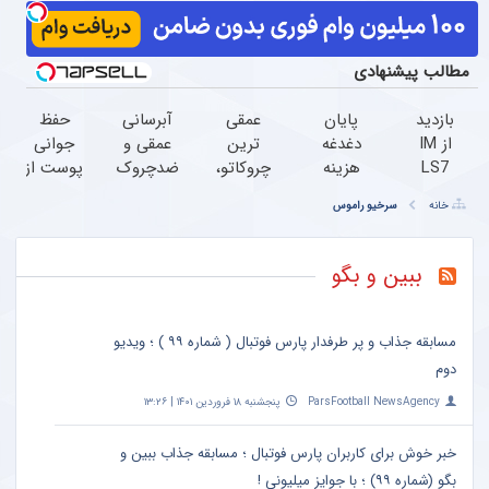
مطالب پیشنهادی
بازدید
پایان
عمقی
آبرسانی
حفظ
از IM
دغدغه
ترین
عمقی و
جوانی
LS7
هزینه
چروکاتو،
ضدچروک
پوست از
لوکس
های
با این
قوی
اعماق
خانه
سرخیو راموس
ترین
دندان
کرم
گیاهی
دریا با
شاسی
پزشکی
جوانساز،
بدون
جلبک
بلند
با پک
صاف
عوارض!!
اسپیرولینا
ببین و بگو
برقی
سفید
کن!
(تخفیف
ایران
کننده
(50%
تا
در
خانگی
تخفیف
امشب)
مسابقه جذاب و پر طرفدار پارس فوتبال ( شماره ۹۹ ) ؛ ویدیو
باشگاه
سفارش
دوم
انقلاب
فوری)
ParsFootball NewsAgency
پنجشنبه ۱۸ فروردین ۱۴۰۱ | ۱۳:۲۶
خبر خوش برای کاربران پارس فوتبال ؛ مسابقه جذاب ببین و
بگو (شماره ۹۹) ؛ با جوایز میلیونی !