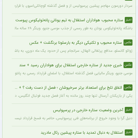
سردار دورسون مهاجم پیشین پرسپولیس از و فصل گذشته کوچائلی‌اسپور، با قراردادی یک‌سا
ستاره محبوب هواداران استقلال به تیم یونانی پانه‌تولیکوس پیوست
اخبار
باشگاه پانه‌تولیکوس یونان به طور رسمی از جذب موسی جنپو، وینگر ۲۸ ساله مالیایی سابق استقلال، با قراردادی دو ساله خبر داد.
ستاره محبوب و تکنیکی دیگر به بارسلونا برنگشت + عکس
عکس
ژوائو کانسلو، مدافع پرتغالی الهلال، سرانجام پس از حدود یک ماه دوری، به باشگاه عربست
خبری جدید از ستاره خارجی استقلال برای هواداران رسید + سند
عکس
موسی جنپو، وینگر مالیایی فصل گذشته استقلال، با امضای قرارداد رسمی به پانتولیکوس یونا
اتفاق تلخ برای استعداد برتر سرخپوشان ؛ فصل از دست رفت ؟ + عکس
عکس
یکی از بازیکنان آرسنال تنها چند روز مانده به آغاز فصل جدید فوتبال انگلیس، دچار مصد
آخرین وضعیت ستاره خارجی در پرسپولیس
اخبار
دنیل گرا با وجود خروج از برنامه‌های فنی پرسپولیس، حاضر به فسخ قرارداد نیست. مدیران
استقلال به دنبال تمدید با ستاره پیشین رئال مادرید
اخبار