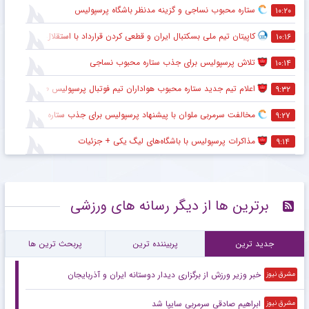
ستاره محبوب نساجی و گزینه مدنظر باشگاه پرسپولیس
۱۰:۲۰
کاپیتان تیم ملی بسکتبال ایران و قطعی کردن قرارداد با استقلال
۱۰:۱۶
تلاش پرسپولیس برای جذب ستاره محبوب نساجی
۱۰:۱۴
اعلام تیم جدید ستاره محبوب هواداران تیم فوتبال پرسپولیس طی ۴۸ ساعت آینده
۹:۳۲
مخالفت سرمربی ملوان با پیشنهاد پرسپولیس برای جذب ستاره محبوبش
۹:۲۷
مذاکرات پرسپولیس با باشگاه‌های لیگ یکی + جزئیات
۹:۱۴
برترین ها از دیگر رسانه های ورزشی
جدید ترین
پربیننده ترین
پربحث ترین ها
خبر وزیر ورزش از برگزاری دیدار دوستانه ایران و آذربایجان
مشرق نیوز
ابراهیم صادقی سرمربی سایپا شد
مشرق نیوز