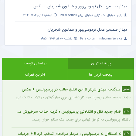
دیدار صمیمی عادل فردوسی‌پور و همایون شجریان + عکس
پارس فوتبال ؛ خبرگزاری فوتبال ایران ParsFootball
دوشنبه ۱ دی ۱۴۰۴ | ۷:۴۴
دیدار صمیمی عادل فردوسی‌پور و همایون شجریان
Parsfootball Instagram Service
یکشنبه ۳۰ آذر ۱۴۰۴ | ۱۶:۱۵
پربیننده ترین
بر اساس توصیه
پربحث ترین ها
آخرین نظرات
سرگیجه مهدی تارتار از این اتفاق جالب در پرسپولیس + عکس
عکس
بازیکنان خط میانی پرسپولیس، کار دشواری برای قرار گرفتن در ترکیب ثابت این تیم خواه
اقدام جدید نقل و انتقالاتی پرسپولیس ؛ گزینه جذاب سرخپوش می شود؟
اخبار
باشگاه پرسپولیس به توافق نهایی برای جذب یک ستاره جوان رسید.
نه استقلال نه پرسپولیس ؛ سردار سرانجام انتخاب کرد !! + جزئیات
اخبار