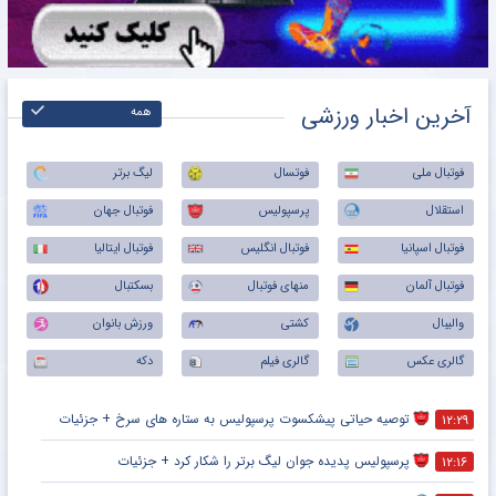
آخرین اخبار ورزشی
همه
فوتبال ملی
فوتسال
لیگ برتر
استقلال
پرسپولیس
فوتبال جهان
فوتبال اسپانیا
فوتبال انگلیس
فوتبال ایتالیا
فوتبال آلمان
منهای فوتبال
بسکتبال
والیبال
کشتی
ورزش بانوان
گالری عکس
گالری فیلم
دکه
توصیه حیاتی پیشکسوت پرسپولیس به ستاره های سرخ + جزئیات
۱۲:۲۹
پرسپولیس پدیده جوان لیگ برتر را شکار کرد + جزئیات
۱۲:۱۶