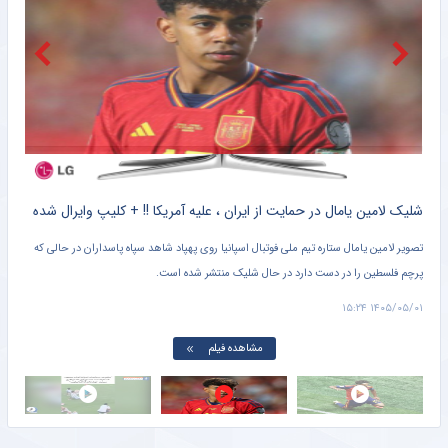
آدان با استقلالی‌ها راه می‌آید!
خبرانلاین
فرهاد مجیدی قهرمانی آسیا را به رخ کشید!
خبرورزشی
تیم جدید احسان پهلوان مشخص شد
خبرورزشی
کلیپ دیده نشده از وحشت خنده دار برادر کوچک یامال از لولوی تیم ملی اسپانیا + سند
شلیک لامین یامال در حمایت از ایران ، علیه آمریکا !! + کلیپ وایرال شده
تصویر لامین یامال ستاره تیم ملی فوتبال اسپانیا روی پهپاد شاهد سپاه پاسداران در حالی که
پرچم فلسطین را در دست دارد در حال شلیک منتشر شده است.
دروا
۱۵:۰۱
۱۴۰۵/۰۵/۰۱ ۱۵:۲۴
مشاهده فیلم