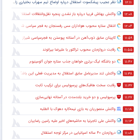
نظر عجیب پیشکسوت استقلال درباره اوضاع تیم سهراب بختیاری زاده + جزئیات
۱۲:۱۱
واکنش بهتاش فریبا درباره باز نشدن پنجره نقل‌وانتقالات استقلال
۱۲:۰۸
انتقال ستاره محبوب هواداران مس رفسنجان به فجر سپاسی شیراز
۱۲:۰۴
کاپیتان سابق ذوب‌آهن در آستانه پیوستن به فجرسپاسی شیراز
۱۱:۵۹
رقابت دروازه‌بان محبوب تراکتور با علیرضا بیرانوند
۱۱:۵۵
دو باشگاه لیگ برتری خواهان جذب ستاره جوان آلومینیوم
۱۱:۴۲
واکنش تند مدیرعامل سابق استقلال به مدیریت فعلی این باشگاه
۱۱:۳۸
رقابت سخت هافبک‌های پرسپولیس برای ترکیب ثابت
۱۱:۳۲
پرسپولیس و دو خرید بلندمدت در آستانه نهایی‌سازی
۱۱:۲۷
واکنش منصوریان به بازی نیمه‌کاره دهوک با الطلبه
۱۱:۱۸
واکنش علی تاجرنیا به حاشیه‌های اخیر علیه رامین رضاییان
۱۱:۱۳
دروازه‌بان ۴۰ ساله اسپانیایی در مرکز توجه استقلال
۱۱:۰۸