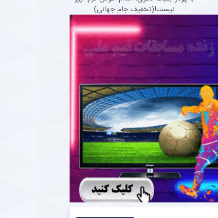
نیست!(تخفیف جام جهانی)