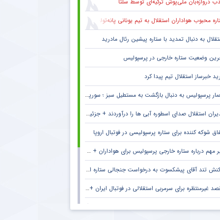
ب دروازه‌بان ملی‌پوش ترکیه‌ای توسط سلتا
ره محبوب هواداران استقلال به تیم یونانی پانه‌تولیکوس پیوست
تقلال به دنبال تمدید با ستاره پیشین رئال مادرید
رین وضعیت ستاره خارجی در پرسپولیس
ید خبرساز استقلال تیم پیدا کرد
ار پرسپولیس به دنبال بازگشت به مستطیل سبز ؛ سورپرایز بزرگ در راه است ؟ + جزئیات
یران استقلال صدای اسطوره آبی ها را درآوردند + جزئیات
فاق شوکه کننده برای ستاره پرسپولیسی در فوتبال اروپا
 مهم درباره ستاره خارجی پرسپولیس برای هواداران + جزئیات
نش تند آقای پیشکسوت به درخواست جنجالی ستاره استقلال + جزئیات
د غیرمنتظره برای سرمربی استقلالی در فوتبال ایران + جزئیات
ام خداحافظی سرمربی سابق الاهلی با هواداران این باشگاه