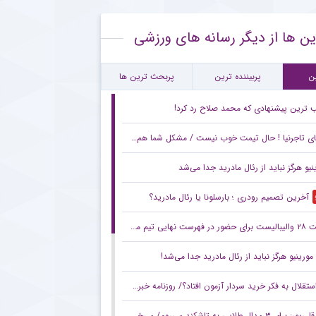
ایت ستاره چلسی از آمدن ژابی آلونسو
ین ها از دیگر رسانه های ورزشی
ط جالب آندره‌آ کامبیاسو برای ترک یوونتوس
تفاده مجدد استقلال از سه ستاره مرکزی در بازی دوستانه
ن
پربیننده ترین
پربحث ترین ها
ترین پیشنهادی که محمد صلاح رد کرد!
 تاجرنیا ! حال تیمت خوب نیست / مشکل شما هم فقط نجره نقل و انتقال نیست
نیو هرگز نباید از رئال مادرید جدا می‌شد
آخرین تصمیم رودری ؛ بارسلونا یا رئال مادرید؟
در فهرست نهایی تیم ملی
مورینیو هرگز نباید از رئال مادرید جدا می‌شد!
تقلال به فکر خرید سردار آزمون افتاد؟/ روزنامه خبرورزشی شنبه را ببینید
قلی‌پور: برای ۳ مدال طلایی به تاشکند می‌روم/ می‌خواهیم بر بام آسیا بایستیم