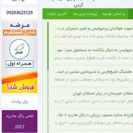
گرمی
09203623129
بر اساس توصیه
پربحث ترین ها
آخرین نظرات
وب هواداران پرسپولیس و تغییر مسیرش در نقل‌وانتقالات
سه پیشنهاد مختلف روبرو شده و به زودی تیم خود را معرفی خواهد کرد.
یس به دنبال بازگشت به مستطیل سبز ؛ سورپرایز بزرگ در راه است ؟ + جزئیات
ید نشده از بازگشت قریب الوقوع سرمربی محبوب پرسپولیسی‌ها به دنیای فوتبال خبر می‌دهد.
لدینگ خلیج‌فارس با مدیرعاملی متدین در استقلال
 پیگیری‌ها روند مدیرعاملی مصطفی متدین در استقلال به طور کامل طی شده و هلدینگ خلیج‌
قلال خوزستان در برابر استقلال تهران
 دیداری تدارکاتی، با برتری ۳ بر صفر برابر استقلال خوزستان، با دبل سعید سحرخیزان و گل یاسر آسانی پیروز شد.
پنل پیامک
رارداد ستاره محبوب برزیلی با رئال مادرید + عکس
لباس رئال مادرید
شدن انتقال یان دیومانده (گران‌ترین خرید تاریخ رئال مادرید)، تمدید قرارداد وینیسیوس جونیور تا ۲۰۳۲ نیز
2027