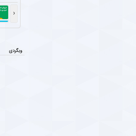
استفاده 
اخبار
استقلال در دیدار
‹
لال و چهارمین بازی بدون پیروزی ؛ غریبه با صدر
Parsfootball Multi medi
دوشنبه ۸ دی ۱۴۰۴ | ۱۱:۲۴
اتفاق شو
اخبار
میلاد محمدی چپ
امون حوادث سکوهای ورزشگاه ها ؛ وقت درویِ
ا
پایان هم
اخبار
وبگردی
Parsfootball Multi medi
دوشنبه ۱ دی ۱۴۰۴ | ۱۰:۰۹
پرونده ادامه ح
ار صمیمی عادل فردوسی‌پور و همایون شجریان +
واکنش تند
اخبار
س
شاهرخ بیانی پیشکسوت استقلال 
ارس فوتبال ؛ خبرگزاری فوتبال ایران ParsFootball
دوشنبه ۱ دی
ار صمیمی عادل فردوسی‌پور و همایون شجریان
Parsfootball Instagram Servic
یکشنبه ۳۰ آذر ۱۴۰۴ | ۱۶:۱۵