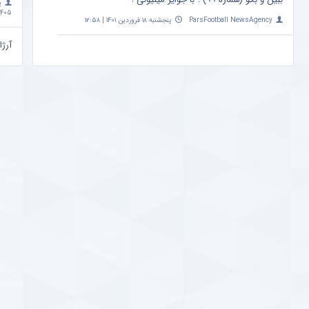
پ
۴۰۵ | ۱۰:۰۹
ParsFootball NewsAgency
پنجشنبه ۱۸ فروردین ۱۴۰۱ | ۱۲:۵۸
آرژا
امشب ساعت 
a
مهم
+ ع
پ
اردیبهشت 
تاثی
متفا
a
پیش
صدر
a