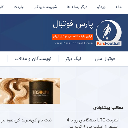
خانه
ویدئو
دیگر رسانه ها
شهروند خبرنگار
تبلیغات
کار
پارس فوتبال
اولین پایگاه تخصصی فوتبال ایران
www.ParsFootball.com
پارس
فوتبال ملی
لیگ برتر
نویسندگان و مقالات
ف
فوتبال
مطالب پیشنهادی
اینترنت LTE پیشگامان رو با 4
ثبت نام کن؛خرید کن؛نقره ببر
قسط از اسنپ پی + ترب پی