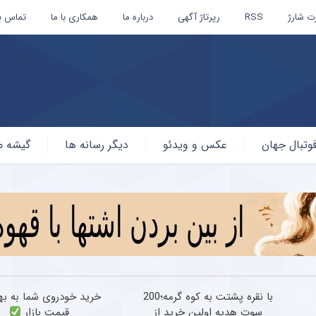
ت شارژ
RSS
رپرتاژ آگهی
درباره ما
همکاری با ما
تماس با
وتبال جهان
عکس و ویدئو
دیگر رسانه ها
گیشه م
با نقره پشتت به کوه گرمه؛200
خرید خودروی شما به به
سوت هدیه اولین خرید از
قیمت بازار