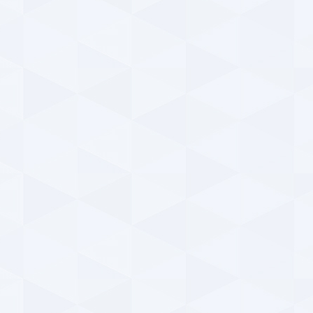
استق
a
پیر
باده
a
دید
عک
پ
۱۴۰۴ | ۷:۴۴
دید
e