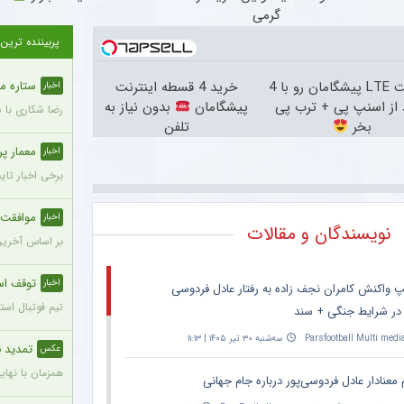
گرمی
پربیننده ترین
اینترنت LTE پیشگامان رو با 4
خرید 4 قسطه اینترنت
ستاره محب
اخبار
از اسنپ پی + ترب پی
پیشگامان
بدون نیاز به
رضا شکاری با 
بخر
تلفن
معمار پرسپول
اخبار
برخی اخبار تای
موافقت ه
اخبار
نویسندگان و مقالات
بر اساس آخرین
توقف است
اخبار
پ واکنش کامران نجف زاده به رفتار عادل فردوسی
تیم فوتبال استقلال تهران امشب در
 در شرایط جنگی + سند
Parsfootball Multi medi
سه‌شنبه ۳۰ تیر ۱۴۰۵ | ۱۱:۱۳
تمدید ق
عکس
همزمان با نهایی 
 معنادار عادل فردوسی‌پور درباره جام جهانی