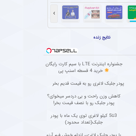
مجدد استقلال از سه ستاره مرکزی در بازی دوستانه
 دوستانه مقابل استقلال خوزستان بار دیگر با سه مدافع مرکزی به میدان رفت تا مشخص شود سهراب بختیاری‌
›
که کننده برای ستاره پرسپولیسی در فوتبال اروپا
‌ پای پیشین پرسپولیس در نخستین حضور ثابت در ترکیب بوراتس بانیا لوکا اتفاق شوکه کننده
نتایج زنده
کاری رضاییان با استقلال و آغاز مسیر تازه
ضور رامین رضاییان در استقلال بسته شد و حالا او باید در فصل منتهی به جام ملت‌های آسیا فو
جشنواره اینترنت LTE با سیم کارت رایگان
 آقای پیشکسوت به درخواست جنجالی ستاره استقلال + جزئیات
خرید 4 قسطه اسنپ پی
گفت : بازیکنی که سالی یک گل می‌زند با او قرارداد ۲۰۰ میلیاردی می‌بندند و این بازیکن «ناز» هم می‌کند که اگر فلان قدر ندهید قهر می‌کنم.
پودر جلبک لاغری رو به قیمت قدیم بخر
کاهش وزن راحت و بی دردسر میخوای؟
پودر جلبک رو با نصف قیمت بخر!
3تا5 کیلو لاغری توی یک ماه با پودر
جلبک(تعداد محدود)
با پودر جلبک لاغری، اندام خوش فرم آرزو