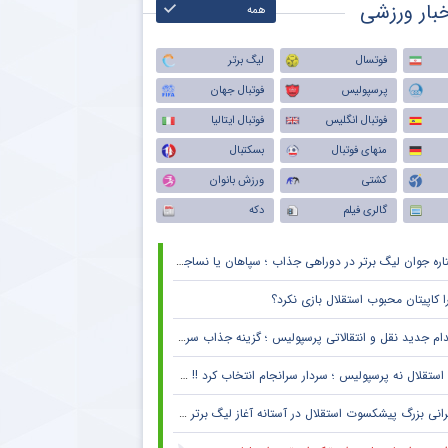
بار ورزشی
همه
فوتسال
لیگ برتر
پرسپولیس
فوتبال جهان
فوتبال انگلیس
فوتبال ایتالیا
منهای فوتبال
بسکتبال
کشتی
ورزش بانوان
گالری فیلم
دکه
اره جوان لیگ برتر در دوراهی جذاب ؛ سپاهان یا نساجی ؟
ا کاپیتان محبوب استقلال بازی نکرد؟
ام جدید نقل و انتقالاتی پرسپولیس ؛ گزینه جذاب سرخپوش می شود؟
استقلال نه پرسپولیس ؛ سردار سرانجام انتخاب کرد !! + جزئیات
انی بزرگ پیشکسوت استقلال در آستانه آغاز لیگ برتر + جزئیات