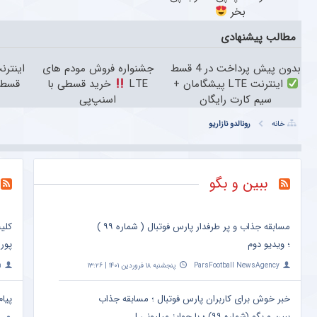
بخر
مطالب پیشنهادی
بدون پیش پرداخت در 4 قسط
جشنواره فروش مودم های
اینترنت LTE پیشگامان +
LTE
خرید قسطی با
قسط 
سیم کارت رایگان
اسنپ‌پی
خانه
رونالدو نازاریو
ببین و بگو
مسابقه جذاب و پر طرفدار پارس فوتبال ( شماره ۹۹ )
کلی
؛ ویدیو دوم
پور
ParsFootball NewsAgency
پنجشنبه ۱۸ فروردین ۱۴۰۱ | ۱۳:۲۶
a
خبر خوش برای کاربران پارس فوتبال ؛ مسابقه جذاب
پیام
ببین و بگو (شماره ۹۹) ؛ با جوایز میلیونی !