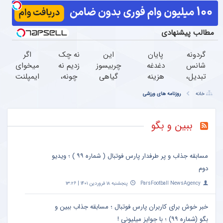
مطالب پیشنهادی
گردونه
پایان
این
نه چک
اگر
شانس
دغدغه
چربیسوز
زدیم نه
میخوای
تبدیل،
هزینه
گیاهی
چونه،
ایمپلنت
بچرخون
های
مثل اسید
لاغری
کنی
خانه
روزنامه های ورزشی
جایزه
دندان
چربی
اومد به
همین
ببر
پزشکی
هارو
خونه
الان
با پک
میسوزونه!
سفارش
وقتشه |
ببین و بگو
سفید
ماهی
چربیسوز
فقط با
کننده
5تا7 کیلو
با
۲۵
خانگی
لاغری
60%تخفیف
میلیون
مسابقه جذاب و پر طرفدار پارس فوتبال ( شماره ۹۹ ) ؛ ویدیو
تومان!!!
دوم
ParsFootball NewsAgency
پنجشنبه ۱۸ فروردین ۱۴۰۱ | ۱۳:۲۶
خبر خوش برای کاربران پارس فوتبال ؛ مسابقه جذاب ببین و
بگو (شماره ۹۹) ؛ با جوایز میلیونی !