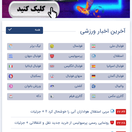
آخرین اخبار ورزشی
همه
فوتبال ملی
فوتسال
لیگ برتر
استقلال
پرسپولیس
فوتبال جهان
فوتبال اسپانیا
فوتبال انگلیس
فوتبال ایتالیا
فوتبال آلمان
منهای فوتبال
بسکتبال
والیبال
کشتی
ورزش بانوان
گالری عکس
گالری فیلم
دکه
مربی استقلال هواداران آبی را خوشحال کرد !! + جزئیات
۲۲:۳۶
رونمایی رسمی پرسپولیس از خرید جدید نقل و انتقالاتی + جزئیات
۲۲:۲۸