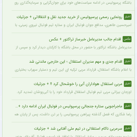
باشگاه پرسپولیس در ادامه سیاست‌های خود برای جوان‌گرایی و سرمایه‌گذاری روی استعدادهای آینده فوتبال ایران، ک
رونمایی رسمی پرسپولیس از خرید جدید نقل و انتقالاتی + جزئیات
اخبار
امیرحسین طاهری، مدافع جوان فوتبال ایران و ستاره تیم فوتبال نیروی زمینی، با قرارداد
اقدام جالب مدیرعامل خبرساز تراکتور + عکس
عکس
مدیرعامل باشگاه تراکتور با حضور در محل باشگاه با کارکنان دیدار کرد و سپس از کمپ تمری
اقدام جدی و مهم مدیران استقلال ؛ این خارجی ماندنی شد
اخبار
با اعلام باشگاه استقلال، قرارداد مربی ترکیه ای این تیم و دستیار سهراب بختیاری زاده تمد
مربی استقلال هواداران آبی را خوشحال کرد !! + جزئیات
اخبار
اوزجان بیزاتی مربی تیم فوتبال استقلال قرارداد خود را با آبی‌پوشان تمدید کرد.
ماجراجویی ستاره جنجالی پرسپولیس در فوتبال ایران ادامه دارد + جزئیات
اخبار
رضا شکاری که فصل گذشته پیراهن پرسپولیس را بر تن داشت، پس از پایان همکاری با این
سرمربی ناکام استقلالی در تیم ملی آفتابی شد + جزئیات
اخبار
پیتسو موسیمانه، سرمربی سابق استقلال با توافق فدراسیون فوتبال آفریقای جنوبی به‌عنو