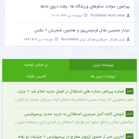
پیرامون حوادث سکوهای ورزشگاه ها ؛ وقت درویِ بادها
Parsfootball Multi media
دوشنبه ۱ دی ۱۴۰۴ | ۱۰:۰۹
دیدار صمیمی عادل فردوسی‌پور و همایون شجریان + عکس
پارس فوتبال ؛ خبرگزاری فوتبال ایران ParsFootball
دوشنبه ۱ دی ۱۴۰۴ | ۷:۴۴
پربیننده ترین
بر اساس توصیه
پربحث ترین ها
آخرین نظرات
شماره پیراهن ستاره های استقلال در فصل جدید اعلام شد + جزئیات
اخبار
طبق تصاویری که رسانه رسمی استقلالی‌ها منتشر کرده، می‌توان شماره بازیکنان این تیم ر
شوخی کنایه آمیز سرمربی استقلالی به خرید جدید پرسپولیس
اخبار
ابوالفضل جلالی مدافع سابق تیم فوتبال استقلال در ابتدای بازی دوستانه امروز با آلومینی
آخرین خبر از حضور لژیونر مطرح در پرسپولیس + جزئیات لو رفته
اخبار