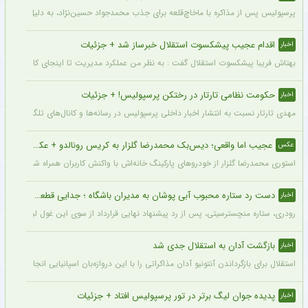
پرسپولیس پس از مذاکره با ماخاچ‌قلعه برای جذب محمدجواد حسین‌نژاد، به دلیل رقم رضای
اقدام عجیب پیشکسوت استقلال خبرساز شد + جزئیات
اخبار
بهتاش فریبا پیشکسوت استقلال گفت : به نظر من عملکرد مدیریت تا اینجای کار قابل قبول 
حکومت نظامی تارتار در رختکن پرسپولیس! + جزئیات
اخبار
مهدی تارتار نسبت به انتشار اخبار داخلی پرسپولیس در رسانه‌ها و کانال‌های تلگرامی عصبا
عجیب اما واقعی؛ دیس‌بک محمدرضا گلزار به کریس رونالدو + عکس
عکس
استوری محمدرضا گلزار از خودروهای پارکینگ خانه‌اش با واکنش کاربران همراه شده و برخی 
دست رد ستاره محبوب آبی پوشان به مدیران باشگاه ؛ جدایی قطعی است !
اخبار
رودری، ستاره منچسترسیتی، پس از رد پیشنهاد نهایی قرارداد از سوی این غول لیگ برتری،
بازگشت آدان به استقلال جدی شد
اخبار
استقلال برای بازگرداندن آنتونیو آدان مذاکراتی را با این دروازه‌بان اسپانیایی انجام داده و قرار است مذاکرات اوایل هفته نهایی شود. آدان
پدیده جوان لیگ برتر در تور پرسپولیس افتاد + جزئیات
اخبار