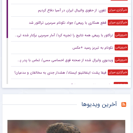
تقوی: از حقوق والیبال ایران در آسیا دفاع کردیم
خبرگزاری میزان
قطع همکاری با ربیعی/ جواد نکونام سرمربی تراکتور شد
خبرگزاری میزان
تراکتور با ربیعی همه نتایج را تجربه کرد/ آمار سرمربی برکنار شده تی‌تی‌ها
خبرورزشی
نکونام به تبریز رسید +عکس
خبرورزشی
ویدیوی وایرال شده از صحنه فوق احساسی مسی/ تماس با پدر پس از اولین قهرمانی ملی!
خبرورزشی
فیفا پشت اینفانتینو ایستاد/ هشدار جدی به مخالفان و مدعیان!
خبرگزاری میزان
پشت پرده تغییر سرمربی تراکتور
مشرق نیوز
واکنش سرپرست باشگاه استقلال به انتقادات
مشرق نیوز
آخرین ویدیوها
شوک شبانه به تراکتور با حضور نکونام
مشرق نیوز
بارسلونا یک قدم تا رودری؛ سیتی پای میز تخفیف نشست
خبرگزاری دانشجو