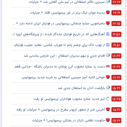
سرمربی ناکام استقلالی در تیم ملی آفتابی شد + جزئیات
۲۲:۲۳
پدیده جوان لیگ برتر در تور پرسپولیس افتاد + جزئیات
۲۲:۱۹
ماجراجویی ستاره جنجالی پرسپولیس در فوتبال ایران ادامه دارد + جزئیات
۲۲:۱۵
آهنگ‌هایی که در تاریخ فوتبال ماندگار شدند؛ از ورزشگاه‌های اروپا تا جام جهانی
۱۹:۵۸
از چوب تاک برای چشم زخم تا جوراب شانس؛ عقاید عجیب فوتبالیست‌ها!
۱۹:۵۱
اقدام جدی و مهم مدیران استقلال ؛ این خارجی ماندنی شد
۱۸:۳۴
دست رد ستاره محبوب آبی پوشان به مدیران باشگاه ؛ جدایی قطعی است !
۱۸:۲۷
شوخی کنایه آمیز سرمربی استقلالی به خرید جدید پرسپولیس
۱۸:۲۲
بازگشت آدان به استقلال جدی شد
۱۵:۴۹
تیم جدید ستاره محبوب هواداران پرسپولیس لو رفت
۱۵:۴۵
آخرین خبر از حضور لژیونر مطرح در پرسپولیس + جزئیات لو رفته
۱۵:۴۱
حکومت نظامی تارتار در رختکن پرسپولیس! + جزئیات
۱۵:۲۲