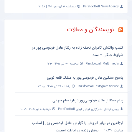
ParsFootball NewsAgency
پنجشنبه ۱۸ فروردین ۱۴۰۱ | ۱۲:۵۸
نویسندگان و مقالات
کلیپ واکنش کامران نجف زاده به رفتار عادل فردوسی پور در
شرایط جنگی + سند
Parsfootball Multi media
سه‌شنبه ۳۰ تیر ۱۴۰۵ | ۱۱:۱۳
پاسخ سنگین عادل فردوسی‌پور به متلک قلعه نویی
Parsfootball Instagram Service
یکشنبه ۲۸ تیر ۱۴۰۵ | ۲۲:۰۸
پیام معنادار عادل فردوسی‌پور درباره جام جهانی
پارس فوتبال ؛ خبرگزاری فوتبال ایران ParsFootball
دوشنبه ۸ تیر ۱۴۰۵ | ۱۰:۰۹
آرژانتین در برابر اتریش با گزارش عادل فردوسی پور | امشب
ساعت ۲۰:۳۰ – پخش زنده در اپارات اسپرت