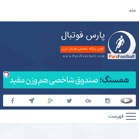
خانه
پارس فوتبال
اولین پایگاه تخصصی فوتبال ایران
www.ParsFootball.com
پارس
فوتبال