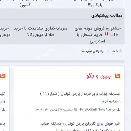
رایگان!!!
کشور)
مطالب پیشنهادی
جشنواره فروش مودم های
سرمایه‌گذاری بلندمدت با خرید
خرید 
LTE
خرید قسطی با
طلا از دیجی‌کالا
دیجی‌کال
اسنپ‌پی
خانه
رده بندی توپ طلا
ببین و بگو
مسابقه جذاب و پر طرفدار پارس فوتبال ( شماره ۹۹ )
کلی
؛ ویدیو دوم
پور
ParsFootball NewsAgency
پنجشنبه ۱۸ فروردین ۱۴۰۱ | ۱۳:۲۶
a
خبر خوش برای کاربران پارس فوتبال ؛ مسابقه جذاب
پاس
ببین و بگو (شماره ۹۹) ؛ با جوایز میلیونی !