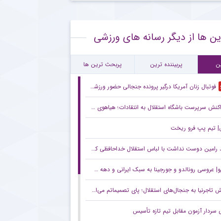
ک سنگین پیشکسوت استقلال به اقدام جنجالی مهدی تاج در فدراسیون فوتبال
ین ها از دیگر رسانه های ورزشی
صیه حیاتی پیشکسوت پرسپولیس به ستاره های سرخ + جزئیات
سپولیس پدیده جوان لیگ برتر را شکار کرد + جزئیات
ن
پربیننده ترین
پربحث ترین ها
فوتبال زنان آمریکا درگیر پرونده جنجالی حضور ورزشکاران تراجنسیتی
کنش سرپرست باشگاه استقلال به انتقادات؛ هیاهوی امروز هم می‌گذرد!
 تیم پپ فرو ریخت
 دوست نداشت با لباس استقلال خداحافظی کند/ توقع چندانی از این استقلال نداریم/ این پنجره بسته حاصل شوک‌های مدیریتی است
| عروسی رونالدو و جورجینا به سبک ایرانی و دهه شصت!
 تاجرنیا به جنجال‌های استقلال؛ پای تصمیماتم می‌ایستم
ی سردار آزمون مقابل تیم تازه تأسیس