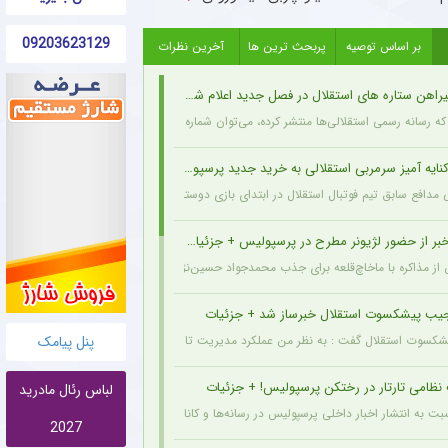
09203623129
بر اساس توصیه
پربحث ترین ها
آخرین نظرات
اهن ستاره های استقلال در فصل جدید اعلام شد + جزئیات
 رسانه رسمی استقلالی‌ها منتشر کرده، می‌توان شماره بازیکنان این تیم را در یک فهرست جمع
یه آمیز سرمربی استقلالی به خرید جدید پرسپولیس
 مدافع سابق تیم فوتبال استقلال در ابتدای بازی دوستانه امروز با آلومینیوم اراک با سرمربی
ر از حضور لژیونر مطرح در پرسپولیس + جزئیات لو رفته
 مذاکره با ماخاچ‌قلعه برای جذب محمدجواد حسین‌نژاد، به دلیل رقم رضایتنامه این بازیکن 
جیب پیشکسوت استقلال خبرساز شد + جزئیات
پنل پیامک
شکسوت استقلال گفت : به نظر من عملکرد مدیریت تا اینجای کار قابل قبول بوده است. از طرف
ظامی تارتار در رختکن پرسپولیس! + جزئیات
لباس رئال مادرید
بت به انتشار اخبار داخلی پرسپولیس در رسانه‌ها و کانال‌های تلگرامی عصبانی شده و خواستار ب
2027