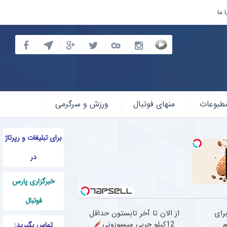
 ما
طبوعات
منهای فوتبال
ورزش و سرگرمی
برای تبلیغات و رپرتاژ
در
خبرگزاری پارس
فوتبال
رای
از الان تا آخر تابستون حداقل
م
12کیلو چربی میسوزونی
تماس بگیرید: