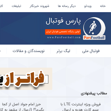
خانه
ویدئو
دیگر رسانه ها
شهروند خبرنگار
تبلیغات
کار
پارس فوتبال
اولین پایگاه تخصصی فوتبال ایران
www.ParsFootball.com
پارس
فوتبال ملی
لیگ برتر
نویسندگان و مقالات
ف
فوتبال
مطالب پیشنهادی
فروش ویژه اینترنت LTE با
حرز امام جواد اصل از کجا
سیم کارت هدیه و ارسال
بگیرم؟! (ارسال از مشهد به کل