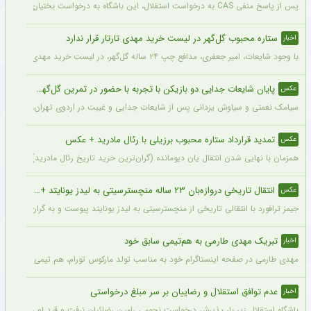
پس از پاسخ منفی CAS به درخواست استقلال، این باشگاه به درخواست بختیاری‌زاده قصد دارد قرارداد آنتونیو آدان، دروازه‌بان اسپانیایی فصل گذشته، را تمدید کند.
ستاره محبوب گل‌گهر در لیست خرید مهدی تارتار قرار ندارد
اخبار
با وجود شایعات، امیر جعفری، مدافع چپ ۲۴ ساله گل‌گهر، در لیست خرید مهدی تارتار قرار ندارد.
پایان شایعات جدایی دو بازیکن با تجربه با حضور در تمرین گل‌گهر + عکس
عکس
سیامک نعمتی و سیاوش یزدانی پس از شایعات جدایی و غیبت در اردوی تهران، دیروز در ت
تمدید قرارداد ستاره محبوب برزیلی با رئال مادرید + عکس
عکس
همزمان با نهایی شدن انتقال یان دیومانده (گران‌ترین خرید تاریخ رئال مادرید)، تمدید قرارداد وینیسیو
انتقال تاریخی دروازه‌بان ۲۳ ساله منچسترسیتی به لیدز یونایتد + عکس
عکس
جیمز ترافورد با انتقالی تاریخی از منچسترسیتی به لیدز یونایتد پیوست و به گران‌ترین خر
تبریک مهدی طارمی به هم‌تیمی سابق خود
اخبار
مهدی طارمی در صفحه اینستاگرام خود به مناسب تولد مارکوس تورام، هم تیمی سابق خود در 
عدم توافق استقلال و رضاییان بر سر مبلغ درخواستی
اخبار
باشگاه استقلال زیر بار پذیرش درخواست نجومی رامین رضائیان نرفت و قید او را زد تا کار