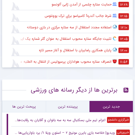
حمایت ستاره چلسی از آمدن ژابی آلونسو
۱۲:۲۸
شرط جالب آندره‌آ کامبیاسو برای ترک یوونتوس
۱۲:۱۵
استفاده مجدد استقلال از سه ستاره مرکزی در بازی دوستانه
۱۲:۱۰
تثبیت جایگاه ستاره محبوب استقلال به عنوان گلر شماره یک این تیم برای شروع لیگ
۱۲:۰۵
پایان همکاری رضاییان با استقلال و آغاز مسیر تازه
۱۲:۰۰
انصراف ستاره محبوب هواداران پرسپولیس از انتقال به الطلبه عراق
۱۱:۵۶
برترین ها از دیگر رسانه های ورزشی
جدید ترین
پربیننده ترین
پربحث ترین ها
اعزام تیم ملی بسکتبال سه به سه بانوان و آقایان به رقابت‌های لیگ ملت‌های زیر ۲۳ سال
خبرگزاری دانشجو
ویدیو| خلاصه بازی بایرن مونیخ ۲ – استون ویلا ۱/ برد باواریایی‌ها در آئودی کاپ
خبرورزشی