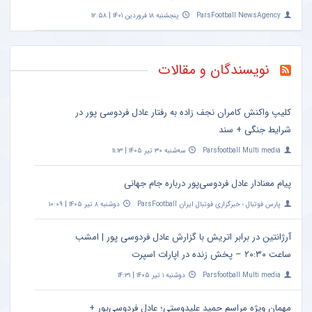
ParsFootball NewsAgency
پنجشنبه ۱۸ فروردین ۱۴۰۱ | ۱۲:۵۸
نویسندگان و مقالات
کلیپ واکنش کامران نجف زاده به رفتار عادل فردوسی پور در
شرایط جنگی + سند
Parsfootball Multi media
سه‌شنبه ۳۰ تیر ۱۴۰۵ | ۱۱:۱۳
پیام معنادار عادل فردوسی‌پور درباره جام جهانی
پارس فوتبال ؛ خبرگزاری فوتبال ایران ParsFootball
دوشنبه ۸ تیر ۱۴۰۵ | ۱۰:۰۹
آرژانتین در برابر اتریش با گزارش عادل فردوسی پور | امشب
ساعت ۲۰:۳۰ – پخش زنده در اپارات اسپرت
Parsfootball Multi media
دوشنبه ۱ تیر ۱۴۰۵ | ۱۴:۳۱
مهمان ویژه مراسم حمید علیدوستی؛ عادل فردوسی‌پور +