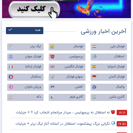
آخرین اخبار ورزشی
همه
فوتبال ملی
فوتسال
لیگ برتر
استقلال
پرسپولیس
فوتبال جهان
فوتبال اسپانیا
فوتبال انگلیس
فوتبال ایتالیا
فوتبال آلمان
منهای فوتبال
بسکتبال
والیبال
کشتی
ورزش بانوان
گالری عکس
گالری فیلم
دکه
نه استقلال نه پرسپولیس ؛ سردار سرانجام انتخاب کرد !! + جزئیات
۱۸:۱۱
نگرانی بزرگ پیشکسوت استقلال در آستانه آغاز لیگ برتر + جزئیات
۱۷:۵۱