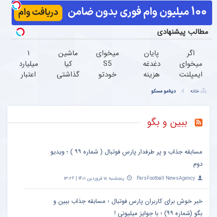
مطالب پیشنهادی
اگر
پایان
میخوای
ماشین
۱
میخوای
دغدغه
S5
کیا
میلیارد
ایمپلنت
هزینه
خودتو
گذاشتی
اعتبار
کنی
های
بفروشی؟
برای
خرید
خانه
دینامو مسکو
الان
دندان
اینجا
فروش
طلا |
وقتشه |
پزشکی
سریع و
؟ اینجا
بدون
فقط با
با پک
منصفانه
سریع و
ضامن
ببین و بگو
۲۵
سفید
تر
راحت
و چک
میلیون
کننده
بفروش
بفروش
تومان!!!
خانگی
مسابقه جذاب و پر طرفدار پارس فوتبال ( شماره ۹۹ ) ؛ ویدیو
دوم
ParsFootball NewsAgency
پنجشنبه ۱۸ فروردین ۱۴۰۱ | ۱۳:۲۶
خبر خوش برای کاربران پارس فوتبال ؛ مسابقه جذاب ببین و
بگو (شماره ۹۹) ؛ با جوایز میلیونی !