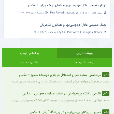
دیدار صمیمی عادل فردوسی‌پور و همایون شجریان + عکس
پارس فوتبال ؛ خبرگزاری فوتبال ایران ParsFootball
دوشنبه ۱ دی ۱۴۰۴ | ۷:۴۴
دیدار صمیمی عادل فردوسی‌پور و همایون شجریان
Parsfootball Instagram Service
یکشنبه ۳۰ آذر ۱۴۰۴ | ۱۶:۱۵
پربیننده ترین
بر اساس توصیه
پربحث ترین ها
آخرین نظرات
درخشش ستاره جوان استقلال در بازی دوستانه دیروز + عکس
عکس
سعید سحرخیزان مهاجم جوان استقلال با درخشش در بازی دوستانه دیروز، نشان داد آماد
ناکامی باشگاه پرسپولیس در جذب ستاره محبوبش + عکس
عکس
احمد نوراللهی، هافبک سابق پرسپولیس، با وجود تلاش باشگاه پرسپولیس برای بازگشت او، 
تمرین بازیکنان پرسپولیس در ورزشگاه آزادی + عکس
عکس