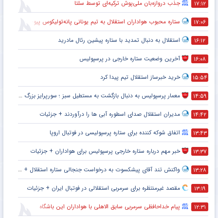
جذب دروازه‌بان ملی‌پوش ترکیه‌ای توسط سلتا
۱۷:۱۲
ستاره محبوب هواداران استقلال به تیم یونانی پانه‌تولیکوس پیوست
۱۷:۰۶
استقلال به دنبال تمدید با ستاره پیشین رئال مادرید
۱۶:۱۲
آخرین وضعیت ستاره خارجی در پرسپولیس
۱۶:۰۸
خرید خبرساز استقلال تیم پیدا کرد
۱۵:۵۴
معمار پرسپولیس به دنبال بازگشت به مستطیل سبز ؛ سورپرایز بزرگ در راه است ؟ + جزئیات
۱۴:۵۹
مدیران استقلال صدای اسطوره آبی ها را درآوردند + جزئیات
۱۴:۴۲
اتفاق شوکه کننده برای ستاره پرسپولیسی در فوتبال اروپا
۱۳:۴۳
خبر مهم درباره ستاره خارجی پرسپولیس برای هواداران + جزئیات
۱۳:۳۷
واکنش تند آقای پیشکسوت به درخواست جنجالی ستاره استقلال + جزئیات
۱۳:۲۸
مقصد غیرمنتظره برای سرمربی استقلالی در فوتبال ایران + جزئیات
۱۳:۱۹
پیام خداحافظی سرمربی سابق الاهلی با هواداران این باشگاه
۱۲:۳۱