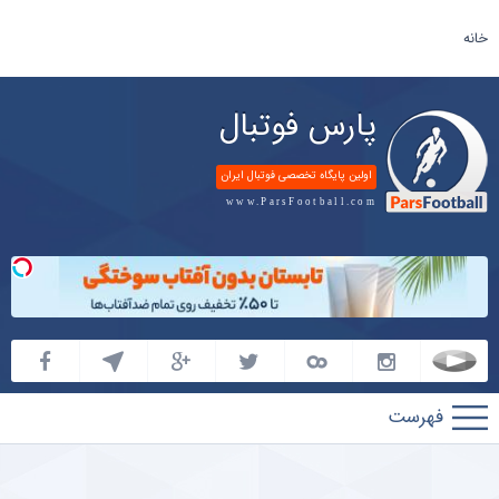
خانه
پارس فوتبال
اولین پایگاه تخصصی فوتبال ایران
www.ParsFootball.com
پارس
فوتبال