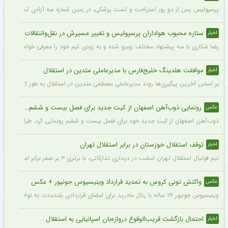
پرسپولیس پس از دو روز استراحت و تست پزشکی، در زمین شماره سه آزادی تمرین کرد.
ستاره محبوب هواداران پرسپولیس و تغییر مسیرش در نقل‌وانتقالات
اخبار
رضا شکاری با سه پیشنهاد مختلف روبرو شده و به زودی تیم خود را معرفی خواهد کرد.
موافقت هلدینگ خلیج‌فارس با مدیرعاملی متدین در استقلال
اخبار
بر اساس آخرین پیگیری‌ها روند مدیرعاملی مصطفی متدین در استقلال به طور کامل طی شد
رونمایی ذوب‌آهن اصفهان از کیت جدید برای فصل بیست و ششم + عکس
عکس
ذوب‌آهن اصفهان از کیت جدید خود برای فصل بیست و ششم رونمایی کرد. طراحی پیراهن با
توقف استقلال خوزستان در برابر استقلال تهران
اخبار
تیم فوتبال استقلال تهران امشب در دیداری تدارکاتی، با برتری ۳ بر صفر برابر استقلال خوزستان، با دبل سعید سحرخیزان و گل یاسر آسانی پیروز شد.
واکنش تونی کروس به تمدید قرارداد وینیسیوس جونیور + عکس
عکس
وینیسیوس جونیور ۲۶ ساله با رئال مادرید برای امضای قراردادی بلندمدت به توافق رسید که او را تا سال ۲۰۳۲ در سانتیاگو برنابئو نگه خواهد داشت و به شایعات درباره احتمال جدایی‌اش از این باشگاه پایان می‌دهد.
احتمال بازگشت قریب‌الوقوع دروازه‌بان اسپانیایی به استقلال
اخبار