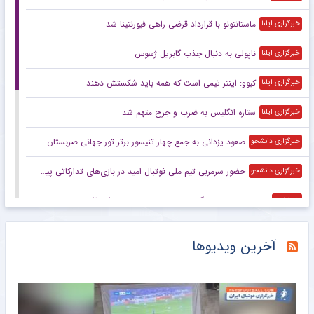
ماستانتونو با قرارداد قرضی راهی فیورنتینا شد
خبرگزاری ایلنا
ناپولی به دنبال جذب گابریل ژسوس
خبرگزاری ایلنا
کیوو: اینتر تیمی است که همه باید شکستش دهند
خبرگزاری ایلنا
ستاره انگلیس به ضرب و جرح متهم شد
خبرگزاری ایلنا
صعود یزدانی به جمع چهار تنیسور برتر تور جهانی صربستان
خبرگزاری دانشجو
حضور سرمربی تیم ملی فوتبال امید در بازی‌های تدارکاتی پیش‌فصل
خبرگزاری دانشجو
پاسخ منفی پورعلی‌گنجی به پیشنهاد منصوریان/مدافع پرسپولیس لژیونر می‌شود
خبرانلاین
عکس| اسطوره‌های استقلال و پرسپولیس در خارج به هم رسیدند!
خبرانلاین
آخرین ویدیوها
توپ طلا علیه رئال مادرید به سود بارسلونا/ مقصد رودری مشخص شد؟
خبرورزشی
درخواست تند و تیز خانم کلاونس از رئیس فیفا: مگر در «گیم آو ترونز» هستی؟ استعفا بده!
خبرورزشی