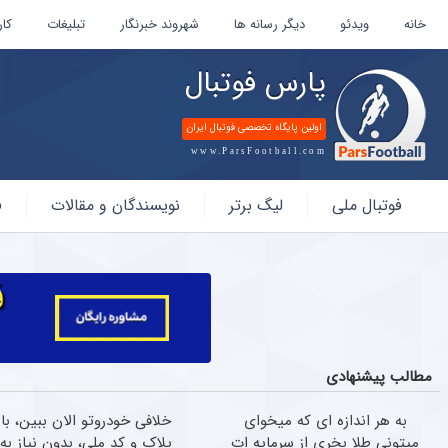
خانه
ویدئو
دیگر رسانه ها
شهروند خبرنگار
تبلیغات
کار
پارس فوتبال
اولین پایگاه تخصصی فوتبال ایران
www.ParsFootball.com
پارس
فوتبال ملی
لیگ برتر
نویسندگان و مقالات
ف
فوتبال
مطالب پیشنهادی
به هر اندازه ای که میخوای
خلافی خودروتو الان ببین، با
میتونی طلا بخری از سرمایه ات
پلاک و کد ملی، بدون نیاز به