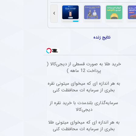
نگین تیم مطرح عربی به پرسپولیس و مهدی تارتار
 تقابل با پرسپولیس جا زد و حاضر به مسابقه نشد.
›
انی پیشنهاد باشگاه پرسپولیس را نپذیرفت
 کرد در فوتبال ایران فقط برای استقلال بازی خواهد کرد.
نتایج زنده
بازگشت ستاره گابنی به استقلال افزایش یافت
واهد و قرائن پیداست، دیدیه اندونگ در مسیر بازگشت به استقلال قرار دارد.
خرید طلا به صورت قسطی از دیجی‌کالا (
تیم امید پرسپولیس کار خود را به صورت رسمی در این باشگاه آغاز کرد + عکس
پرداخت 12 ماهه )
هافبک سابق پرسپولیس، به عنوان دستیار بهار عبدی در کادر مربیگری تیم امید پرسپولیس 
به هر اندازه ای که میخوای میتونی نقره
بخری از سرمایه ات محافظت کنی
سرمایه‌گذاری بلندمدت با خرید نقره از
دیجی‌کالا
به هر اندازه ای که میخوای میتونی طلا
بخری از سرمایه ات محافظت کنی