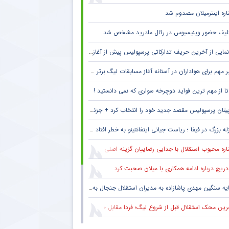
اره اینترمیلان مصدوم شد
لیف حضور وینیسیوس در رئال مادرید مشخص شد
مایی از آخرین حریف تدارکاتی پرسپولیس پیش از آغاز لیگ برتر
 مهم برای هواداران در آستانه آغاز مسابقات لیگ برتر + جزئیات
پیتان پرسپولیس مقصد جدید خود را انتخاب کرد + جزئیات
له بزرگ در فیفا ؛ ریاست جیانی اینفانتینو به خطر افتاد !! + جزئیات
ره محبوب استقلال با جدایی رضاییان گزینه اصلی دفاع راست این تیم
دریچ درباره ادامه همکاری با میلان صحبت کرد
یه سنگین مهدی پاشازاده به مدیران استقلال جنجال به پا کرد
ین محک استقلال قبل از شروع لیگ؛ فردا مقابل حریف تدارکاتی
حال سنگین تیم مطرح عربی به پرسپولیس و مهدی تارتار