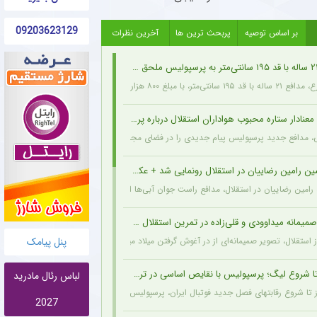
09203623129
بر اساس توصیه
پربحث ترین ها
آخرین نظرات
هزار دلار از اخمت گروژنی به پرسپولیس پیوست.
نادار ستاره محبوب هواداران استقلال درباره پرسپولیس + عکس
ی، مدافع جدید پرسپولیس پیام جدیدی را در فضای مجازی به اشتراک گذاشت: تمام قلبم برا
ین رامین رضاییان در استقلال رونمایی شد + عکس
ه رامین رضاییان در استقلال، مدافع راست جوان آبی‌ها انگیزه بیشتری برای شروع فصل پیدا کر
یمانه میداوودی و قلی‌زاده در تمرین استقلال + عکس
پنل پیامک
 استقلال، تصویر صمیمانه‌ای از در آغوش گرفتن میلاد میداوودی (مربی مهاجمان) و اسماعیل قل
لباس رئال مادرید
2027