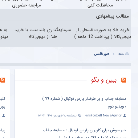
محافظت کنی
مراجعه حضوری
مطالب پیشنهادی
خرید طلا به صورت قسطی از
سرمایه‌گذاری بلندمدت با خرید
به ه
دیجی‌کالا ( پرداخت 12 ماهه )
طلا از دیجی‌کالا
میتون
خانه
دنور ناگتس
ببین و بگو
مسابقه جذاب و پر طرفدار پارس فوتبال ( شماره ۹۹ )
کلی
؛ ویدیو دوم
پور
ParsFootball NewsAgency
پنجشنبه ۱۸ فروردین ۱۴۰۱ | ۱۳:۲۶
a
خبر خوش برای کاربران پارس فوتبال ؛ مسابقه جذاب
پیام
ببین و بگو (شماره ۹۹) ؛ با جوایز میلیونی !