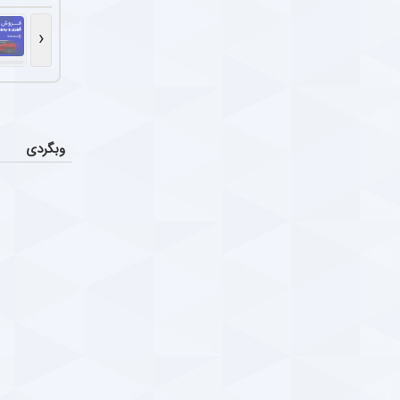
ضدحال س
اخبار
العربی کویت از
‹
لال و چهارمین بازی بدون پیروزی ؛ غریبه با صدر
Parsfootball Multi medi
دوشنبه ۸ دی ۱۴۰۴ | ۱۱:۲۴
یاسر آس
اخبار
پرسپولیس پیشنهادی ۱.۷ تا ۲ میلیون دلاری به یاسر آسانی، وینگر استقلال، ارائه کرد، اما او نپذیرفت. آسانی تأکید
امون حوادث سکوهای ورزشگاه ها ؛ وقت درویِ
ا
احتمال 
اخبار
وبگردی
Parsfootball Multi medi
دوشنبه ۱ دی ۱۴۰۴ | ۱۰:۰۹
آن طور که از ش
ار صمیمی عادل فردوسی‌پور و همایون شجریان +
مربی جدید 
عکس
س
محسن مسلمان، 
ارس فوتبال ؛ خبرگزاری فوتبال ایران ParsFootball
دوشنبه ۱ دی
ار صمیمی عادل فردوسی‌پور و همایون شجریان
Parsfootball Instagram Servic
یکشنبه ۳۰ آذر ۱۴۰۴ | ۱۶:۱۵