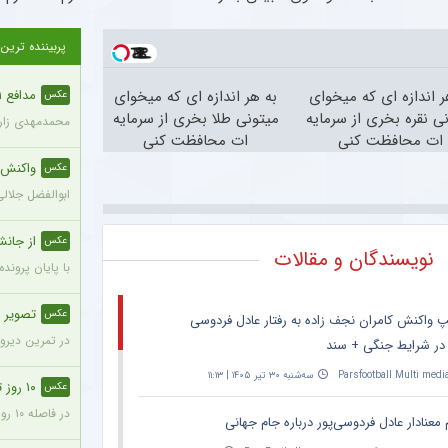
پربیننده ترین
ر اندازه ای که میخوای
به هر اندازه ای که میخوای
مدافع ۲۱ ساله با قد ۱۹۵ سانتی‌متر به پرسپولیس ملحق شد + عکس
عکس
ی نقره بخری از سرمایه
میتونی طلا بخری از سرمایه
محمدمهدی زارع، مدافع ۲۱ ساله با قد ۱۹۵ سانتی‌متر، با مبلغ ۸۰۰ 
ات محافظت کنی
ات محافظت کنی
واکنش مع
عکس
ابوالفضل جلال
از جانش
عکس
نویسندگان و مقالات
با پایان پروند
تصویر صم
عکس
پ واکنش کامران نجف زاده به رفتار عادل فردوسی
در تمرین دیروز
 در شرایط جنگی + سند
Parsfootball Multi medi
سه‌شنبه ۳۰ تیر ۱۴۰۵ | ۱۱:۱۳
۱۰ روز تا شروع لیگ؛ پرسپولیس با نقایص اساسی در ترکیب + عکس
عکس
در فاصله ۱۰ روز تا شروع رقابتهای فصل جدید فوتبال ایران، پرسپولیس پنج جای خالی در فهرست بزرگسالان خود می‌بیند و البته نقایصی که در صورت عدم تکمیل تیم، میتواند آسیب بزرگی را در طول فصل به این تیم بزند. سرخپوشان در این پنجره نقل و انتقالات ۸ خرید را انجام دادند اما باتوجه به ضعف اسکواد فصل گذشته و همچنین کنار گذاشتن شش بازیکن، همچنان چند پست در تیم پرسپولیس خالی است.
 معنادار عادل فردوسی‌پور درباره جام جهانی