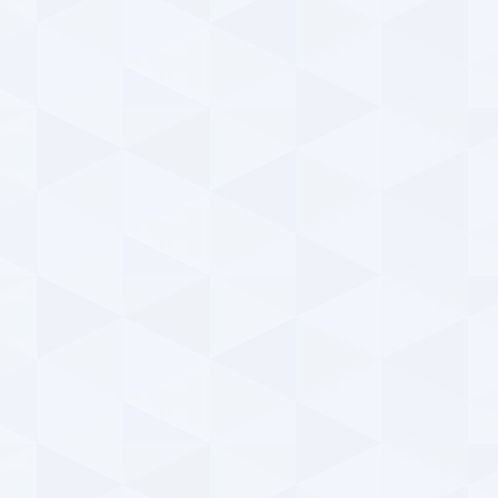
استق
a
پیر
باده
a
دید
عک
پ
۱۴۰۴ | ۷:۴۴
دید
e