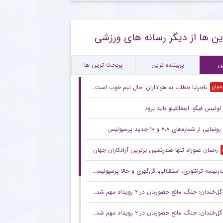
ع همکاری باشگاه استقلال با رامین رضاییان
ین ها از دیگر رسانه های ورزشی
ام معنادار پیشکسوت استقلال درباره قرارداد رضاییان
رین بازی تدارکاتی استقلال پیش از لیگ + جزئیات
ن
پربیننده ترین
پربحث ترین ها
تاجرنیا خطاب به هواداران: حال تیم خوب است،باور کنید
 جوان
لوئیس فیگو: اینفانتینو باید برود
رونمایی از شماره‌های ۷،۸ و ۱۰ جدید پرسپولیس
رحمان عموزاد تنها صدرنشین برترین آزادکاران جهان
ه تراکتوری، استقلالی، گل‌گهری و حالا پرسپولیسی! انتصاب‌های عجیب در باشگاه‌های خاص؛ فدراسیون حتما جوابگو باشد
گل‌خندان: جنگ، مانع حضورمان در ۲ رویداد مهم شد/ با قدرت برای بازی‌های آسیایی و سهمیه المپیک می‌جنگیم
گل‌خندان: جنگ، مانع حضورمان در ۲ رویداد مهم شد/ با قدرت برای بازی‌های آسیایی و سهمیه المپیک می‌جنگیم