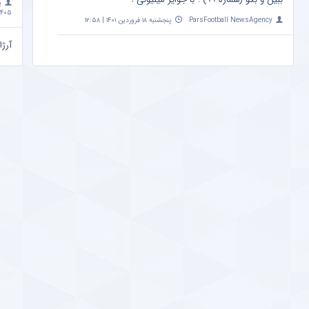
پ
۴۰۵ | ۱۰:۰۹
ParsFootball NewsAgency
پنجشنبه ۱۸ فروردین ۱۴۰۱ | ۱۲:۵۸
آرژا
امشب ساعت 
a
مهم
+ ع
پ
اردیبهشت 
تاثی
متفا
a
پیش
صدر
a