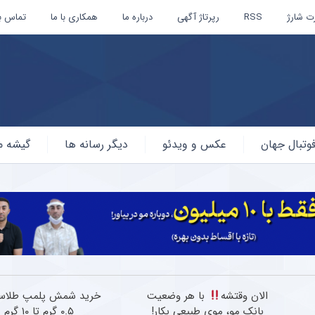
ت شارژ
RSS
رپرتاژ آگهی
درباره ما
همکاری با ما
تماس با
وتبال جهان
عکس و ویدئو
دیگر رسانه ها
گیشه م
الان وقتشه
با هر وضعیت
خرید شمش پلمپ طلاسی
بانک مو، موی طبیعی بکار!
۰.۵ گرم تا ۱۰ گرم