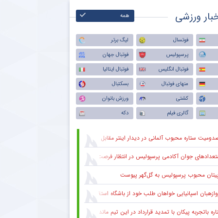
بار ورزشی
همه
فوتسال
لیگ برتر
پرسپولیس
فوتبال جهان
فوتبال انگلیس
فوتبال ایتالیا
منهای فوتبال
بسکتبال
کشتی
ورزش بانوان
گالری فیلم
دکه
دومیت ستاره محبوب آلمانی در دیدار اینتر مقابل میلان
عدادهای جوان آکادمی پرسپولیس در انتظار فرصت در ترکیب اصلی
پیتان محبوب پرسپولیس به گل‌گهر پیوست
وازهبان اسپانیایی خواهان طلب خود از باشگاه استقلال شد
ره باتجربه پیکان با تمدید قرارداد در این تیم ماند