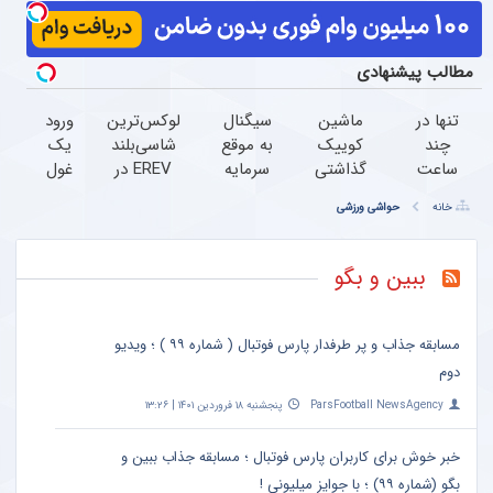
مطالب پیشنهادی
تنها در
ماشین
سیگنال
لوکس‌ترین
ورود
چند
کوییک
به موقع
شاسی‌بلند
یک
ساعت
گذاشتی
سرمایه
EREV در
غول
و با
برای
گذاری
ایران،
لوکس و
خانه
حواشی ورزشی
یکبار
فروش
(رایگان
توسط نیکا
هوشمند
مراجعه
؟ اینجا
به مدت
موتور
به
سریع و
محدود)
رونمایی
ایران،
ببین و بگو
راحت
شد!
IM LS9
بفروش
رسماً
رونمایی
مسابقه جذاب و پر طرفدار پارس فوتبال ( شماره ۹۹ ) ؛ ویدیو
شد
دوم
ParsFootball NewsAgency
پنجشنبه ۱۸ فروردین ۱۴۰۱ | ۱۳:۲۶
خبر خوش برای کاربران پارس فوتبال ؛ مسابقه جذاب ببین و
بگو (شماره ۹۹) ؛ با جوایز میلیونی !