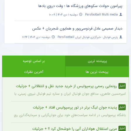
پیرامون حوادث سکوهای ورزشگاه ها ؛ وقت درویِ بادها
Parsfootball Multi media
دوشنبه ۱ دی ۱۴۰۴ | ۱۰:۰۹
دیدار صمیمی عادل فردوسی‌پور و همایون شجریان + عکس
پارس فوتبال ؛ خبرگزاری فوتبال ایران ParsFootball
دوشنبه ۱ دی ۱۴۰۴ | ۷:۴۴
پربیننده ترین
بر اساس توصیه
پربحث ترین ها
آخرین نظرات
رونمایی رسمی پرسپولیس از خرید جدید نقل و انتقالاتی + جزئیات
اخبار
امیرحسین طاهری، مدافع جوان فوتبال ایران و ستاره تیم فوتبال نیروی زمینی، با قرارداد
پدیده جوان لیگ برتر در تور پرسپولیس افتاد + جزئیات
اخبار
باشگاه پرسپولیس در ادامه سیاست‌های خود برای جوان‌گرایی و سرمایه‌گذاری روی استعدادهای آینده فوتبال ایران، ک
مربی استقلال هواداران آبی را خوشحال کرد !! + جزئیات
اخبار