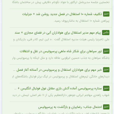
نخستین جلسه مدیرعامل تراکتور با جواد نکونام دقایقی پیش در ساختمان باشگاه برگزار شد
تکلیف شماره ۱۰ استقلال در فصل جدید روشن شد + جزئیات
اخبار
پیراهن شماره ۱۰ استقلال به ماشاریپوف رسید.
پیام مهم مدیر استقلال برای هواداران آبی در فضای مجازی + سند
عکس
علی تاجرنیا رئیس هیئت مدیره استقلال گفت : ه این تیم، کادر فنی، بازیکنان و مسیری که 
تور سپاهان برای شکار شاه ماهی پرسپولیس در نقل و انتقالات
اخبار
باشگاه سپاهان به جذب حسین ابرقویی علاقه دارد و مثل اینکه با پرسپولیس وارد مذاکره 
خبر مهم برای هواداران استقلال و پرسپولیس در آستانه آغاز فصل جدید
اخبار
دیدارهای خانگی تیم‌های استقلال و پرسپولیس در لیگ برتر فوتبال باشگاه‌های ایران در و
ستاره پرسپولیسی آماده آتش بازی مقابل غول فوتبال انگلیس + جزئیات
اخبار
شهاب زاهدی مهاجم ایرانی جوهور دارالتعظیم یکی از ۱۱ نفر اصلی تیمش در دیدار تدارکاتی برابر چلسی است.
احتمال جذاب؛ رضاییان و بازگشت به پرسپولیس
اخبار
با وجود شایعات اخیر درباره بازگشت رامین رضاییان، باشگاه پرسپولیس برنامه‌ای برای جذب 