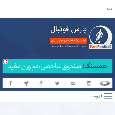
خانه
پارس فوتبال
اولین پایگاه تخصصی فوتبال ایران
www.ParsFootball.com
پارس
فوتبال