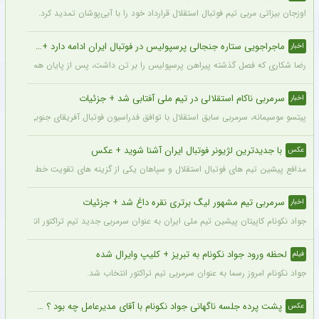
اوزجان بیزاتی مربی تیم فوتبال استقلال قرارداد خود را با آبی‌پوشان تمدید کرد.
ماجراجویی ستاره جنجالی پرسپولیس در فوتبال ایران ادامه دارد + جزئیات
اخبار
رضا شکاری که فصل گذشته پیراهن پرسپولیس را بر تن داشت، پس از پایان همکاری با این
سرمربی ناکام استقلالی در تیم ملی آفتابی شد + جزئیات
اخبار
پیتسو موسیمانه، سرمربی سابق استقلال با توافق فدراسیون فوتبال آفریقای جنوبی به‌عنو
با جدیدترین لژیونر فوتبال ایران آشنا شوید + عکس
عکس
مدافع پیشین تیم های فوتبال استقلال و سپاهان یکی از گزینه های تقویت خط دفاعی تیم 
سرمربی تیم مشهور لیگ برتری نقره داغ شد + جزئیات
اخبار
جواد نکونام کاپیتان پیشین تیم ملی ایران به عنوان سرمربی جدید تیم تراکتور انتخاب شد.
لحظه ورود جواد نکونام به تبریز + کلیپ وایرال شده
فیلم
جواد نکونام امروز رسما به عنوان سرمربی تیم تراکتور انتخاب شد.
پشت پرده جلسه ناگهانی جواد نکونام با آقای مدیرعامل چه بود ؟ + عکس
عکس