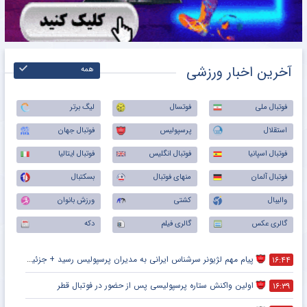
آخرین اخبار ورزشی
همه
فوتبال ملی
فوتسال
لیگ برتر
استقلال
پرسپولیس
فوتبال جهان
فوتبال اسپانیا
فوتبال انگلیس
فوتبال ایتالیا
فوتبال آلمان
منهای فوتبال
بسکتبال
والیبال
کشتی
ورزش بانوان
گالری عکس
گالری فیلم
دکه
پیام مهم لژیونر سرشناس ایرانی به مدیران پرسپولیس رسید + جزئیات
۱۶:۴۴
اولین واکنش ستاره پرسپولیسی پس از حضور در فوتبال قطر
۱۶:۳۹