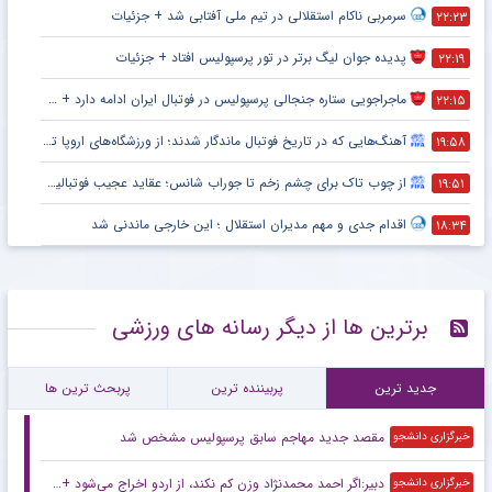
سرمربی ناکام استقلالی در تیم ملی آفتابی شد + جزئیات
۲۲:۲۳
پدیده جوان لیگ برتر در تور پرسپولیس افتاد + جزئیات
۲۲:۱۹
ماجراجویی ستاره جنجالی پرسپولیس در فوتبال ایران ادامه دارد + جزئیات
۲۲:۱۵
آهنگ‌هایی که در تاریخ فوتبال ماندگار شدند؛ از ورزشگاه‌های اروپا تا جام جهانی
۱۹:۵۸
از چوب تاک برای چشم زخم تا جوراب شانس؛ عقاید عجیب فوتبالیست‌ها!
۱۹:۵۱
اقدام جدی و مهم مدیران استقلال ؛ این خارجی ماندنی شد
۱۸:۳۴
برترین ها از دیگر رسانه های ورزشی
جدید ترین
پربیننده ترین
پربحث ترین ها
مقصد جدید مهاجم سابق پرسپولیس مشخص شد
خبرگزاری دانشجو
دبیر:اگر احمد محمدنژاد وزن کم نکند، از اردو اخراج می‌شود + فیلم
خبرگزاری دانشجو