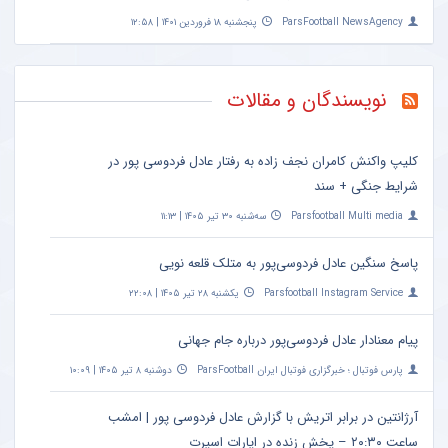
ParsFootball NewsAgency
پنجشنبه ۱۸ فروردین ۱۴۰۱ | ۱۲:۵۸
نویسندگان و مقالات
کلیپ واکنش کامران نجف زاده به رفتار عادل فردوسی پور در
شرایط جنگی + سند
Parsfootball Multi media
سه‌شنبه ۳۰ تیر ۱۴۰۵ | ۱۱:۱۳
پاسخ سنگین عادل فردوسی‌پور به متلک قلعه نویی
Parsfootball Instagram Service
یکشنبه ۲۸ تیر ۱۴۰۵ | ۲۲:۰۸
پیام معنادار عادل فردوسی‌پور درباره جام جهانی
پارس فوتبال ؛ خبرگزاری فوتبال ایران ParsFootball
دوشنبه ۸ تیر ۱۴۰۵ | ۱۰:۰۹
آرژانتین در برابر اتریش با گزارش عادل فردوسی پور | امشب
ساعت ۲۰:۳۰ – پخش زنده در اپارات اسپرت