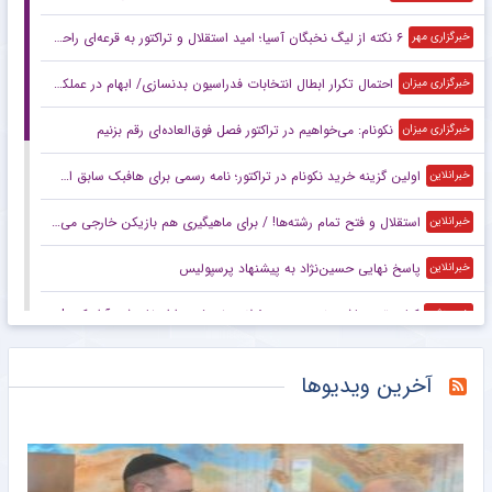
۶ نکته از لیگ نخبگان آسیا؛ امید استقلال و تراکتور به قرعه‌ای راحت
خبرگزاری مهر
احتمال تکرار ابطال انتخابات فدراسیون بدنسازی/ ابهام در عملکرد کمیسیون تطبیق و ورود کمیسیون اصل ۹۰ مجلس
خبرگزاری میزان
نکونام: می‌خواهیم در تراکتور فصل فوق‌العاده‌ای رقم بزنیم
خبرگزاری میزان
اولین گزینه خرید نکونام در تراکتور؛ نامه رسمی برای هافبک سابق استقلال
خبرانلاین
استقلال و فتح تمام رشته‌ها! / برای ماهیگیری هم بازیکن خارجی می‌آورید؟
خبرانلاین
پاسخ نهایی حسین‌نژاد به پیشنهاد پرسپولیس
خبرانلاین
کنایه تند هاشمی‌نسب به مسئولان؛ خرمشهر را از خاموشی آزاد کنید! +عکس
خبرورزشی
حقوق میلیونی محمد صلاح جبران شد!
خبرورزشی
آخرین ویدیوها
از همه تیم‌های بالای جدول پیشنهاد داشتم اما ترجیح دادم لژیونر شوم
خبرورزشی
معمای جاسوس پرسپولیس پیچیده‌تر شد؛ تهدیدهای تارتار هم درز کرد!
خبرورزشی