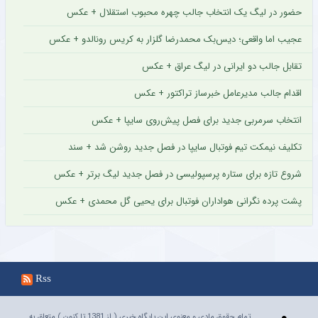
حضور در لیگ یک انتخاب جالب چهره محبوب استقلال + عکس
عجیب اما واقعی؛ دیس‌بک محمدرضا گلزار به کریس رونالدو + عکس
تقابل جالب دو ایرانی در لیگ عراق + عکس
اقدام جالب مدیرعامل خبرساز تراکتور + عکس
انتخاب سرمربی جدید برای فصل پیش‌روی سایپا + عکس
تکلیف نیمکت تیم فوتبال سایپا در فصل جدید روشن شد + سند
شروع تازه برای ستاره پرسپولیسی در فصل جدید لیگ برتر + عکس
پشت پرده نگرانی هواداران فوتبال برای یحیی گل محمدی + عکس
Rss
تمام حقوق مادی و معنوی این پایگاه خبری ( از 1381 تا کنون ) متعلق به