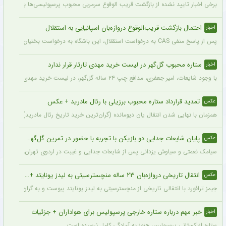
برخی اخبار تایید نشده از بازگشت قریب الوقوع سرمربی محبوب پرسپولیسی‌ها به دنیای فو
احتمال بازگشت قریب‌الوقوع دروازه‌بان اسپانیایی به استقلال
اخبار
پس از پاسخ منفی CAS به درخواست استقلال، این باشگاه به درخواست بختیاری‌زاده قصد دارد قرارداد آنتونیو آدان، دروازه‌بان اسپانیایی فصل گذشته، را تمدید کند.
ستاره محبوب گل‌گهر در لیست خرید مهدی تارتار قرار ندارد
اخبار
با وجود شایعات، امیر جعفری، مدافع چپ ۲۴ ساله گل‌گهر، در لیست خرید مهدی تارتار قرار ندارد.
تمدید قرارداد ستاره محبوب برزیلی با رئال مادرید + عکس
عکس
همزمان با نهایی شدن انتقال یان دیومانده (گران‌ترین خرید تاریخ رئال مادرید)، تمدید قرارداد وینیسیو
پایان شایعات جدایی دو بازیکن با تجربه با حضور در تمرین گل‌گهر + عکس
عکس
سیامک نعمتی و سیاوش یزدانی پس از شایعات جدایی و غیبت در اردوی تهران، دیروز در ت
انتقال تاریخی دروازه‌بان ۲۳ ساله منچسترسیتی به لیدز یونایتد + عکس
عکس
جیمز ترافورد با انتقالی تاریخی از منچسترسیتی به لیدز یونایتد پیوست و به گران‌ترین خر
خبر مهم درباره ستاره خارجی پرسپولیس برای هواداران + جزئیات
اخبار
ستاره ازبکستانی پرسپولیس هنوز به آمادگی کامل نرسیده است.