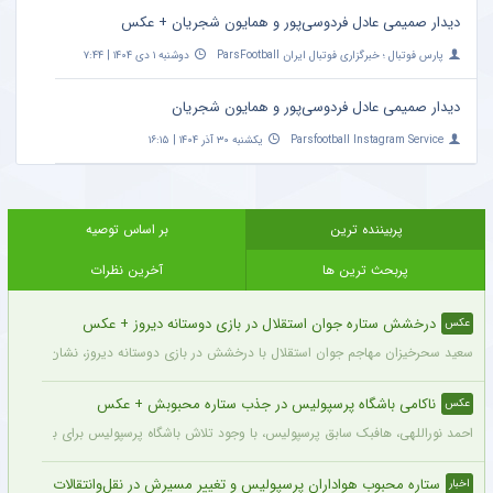
دیدار صمیمی عادل فردوسی‌پور و همایون شجریان + عکس
پارس فوتبال ؛ خبرگزاری فوتبال ایران ParsFootball
دوشنبه ۱ دی ۱۴۰۴ | ۷:۴۴
دیدار صمیمی عادل فردوسی‌پور و همایون شجریان
Parsfootball Instagram Service
یکشنبه ۳۰ آذر ۱۴۰۴ | ۱۶:۱۵
پربیننده ترین
بر اساس توصیه
پربحث ترین ها
آخرین نظرات
درخشش ستاره جوان استقلال در بازی دوستانه دیروز + عکس
عکس
سعید سحرخیزان مهاجم جوان استقلال با درخشش در بازی دوستانه دیروز، نشان داد آماد
ناکامی باشگاه پرسپولیس در جذب ستاره محبوبش + عکس
عکس
احمد نوراللهی، هافبک سابق پرسپولیس، با وجود تلاش باشگاه پرسپولیس برای بازگشت او، 
ستاره محبوب هواداران پرسپولیس و تغییر مسیرش در نقل‌وانتقالات
اخبار