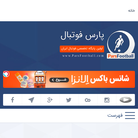
خانه
پارس فوتبال
اولین پایگاه تخصصی فوتبال ایران
www.ParsFootball.com
پارس
فوتبال