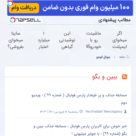
مطالب پیشنهادی
اگر
ماشینت
این
۱
ساینا
میخوای
رو با
نوشیدنی
میلیارد
میخوای
ایمپلنت
خودرو45
گیاهی
اعتبار
بفروشی؟
کنی
سریع و
کبد شما
خرید
با
خانه
جوئل کوجو
الان
راحت
را سم
طلا |
خودرو45
وقتشه |
بفروش
زدایی
بدون
سریع
فقط با
می کند
ضامن
میفروشی
ببین و بگو
۲۵
(با
و چک
میلیون
ضمانت
تومان!!!
مرجوعی)
مسابقه جذاب و پر طرفدار پارس فوتبال ( شماره ۹۹ ) ؛ ویدیو
دوم
ParsFootball NewsAgency
پنجشنبه ۱۸ فروردین ۱۴۰۱ | ۱۳:۲۶
خبر خوش برای کاربران پارس فوتبال ؛ مسابقه جذاب ببین و
بگو (شماره ۹۹) ؛ با جوایز میلیونی !