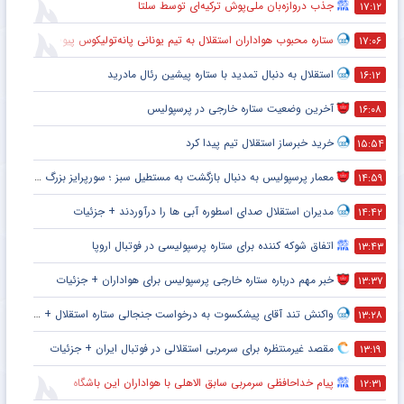
جذب دروازه‌بان ملی‌پوش ترکیه‌ای توسط سلتا
۱۷:۱۲
ستاره محبوب هواداران استقلال به تیم یونانی پانه‌تولیکوس پیوست
۱۷:۰۶
استقلال به دنبال تمدید با ستاره پیشین رئال مادرید
۱۶:۱۲
آخرین وضعیت ستاره خارجی در پرسپولیس
۱۶:۰۸
خرید خبرساز استقلال تیم پیدا کرد
۱۵:۵۴
معمار پرسپولیس به دنبال بازگشت به مستطیل سبز ؛ سورپرایز بزرگ در راه است ؟ + جزئیات
۱۴:۵۹
مدیران استقلال صدای اسطوره آبی ها را درآوردند + جزئیات
۱۴:۴۲
اتفاق شوکه کننده برای ستاره پرسپولیسی در فوتبال اروپا
۱۳:۴۳
خبر مهم درباره ستاره خارجی پرسپولیس برای هواداران + جزئیات
۱۳:۳۷
واکنش تند آقای پیشکسوت به درخواست جنجالی ستاره استقلال + جزئیات
۱۳:۲۸
مقصد غیرمنتظره برای سرمربی استقلالی در فوتبال ایران + جزئیات
۱۳:۱۹
پیام خداحافظی سرمربی سابق الاهلی با هواداران این باشگاه
۱۲:۳۱