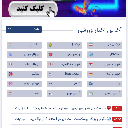
آخرین اخبار ورزشی
همه
فوتبال ملی
فوتسال
لیگ برتر
استقلال
پرسپولیس
فوتبال جهان
فوتبال اسپانیا
فوتبال انگلیس
فوتبال ایتالیا
فوتبال آلمان
منهای فوتبال
بسکتبال
والیبال
کشتی
ورزش بانوان
گالری عکس
گالری فیلم
دکه
نه استقلال نه پرسپولیس ؛ سردار سرانجام انتخاب کرد !! + جزئیات
۱۸:۱۱
نگرانی بزرگ پیشکسوت استقلال در آستانه آغاز لیگ برتر + جزئیات
۱۷:۵۱