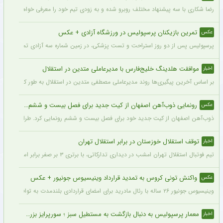
رضا شکاری با سه پیشنهاد مختلف روبرو شده و به زودی تیم خود را معرفی خواهد کرد.
تمرین بازیکنان پرسپولیس در ورزشگاه آزادی + عکس
عکس
پرسپولیس پس از دو روز استراحت و تست پزشکی، در زمین شماره سه آزادی تمرین کرد.
موافقت هلدینگ خلیج‌فارس با مدیرعاملی متدین در استقلال
اخبار
بر اساس آخرین پیگیری‌ها روند مدیرعاملی مصطفی متدین در استقلال به طور کامل طی شد
رونمایی ذوب‌آهن اصفهان از کیت جدید برای فصل بیست و ششم + عکس
عکس
ذوب‌آهن اصفهان از کیت جدید خود برای فصل بیست و ششم رونمایی کرد. طراحی پیراهن با
توقف استقلال خوزستان در برابر استقلال تهران
اخبار
تیم فوتبال استقلال تهران امشب در دیداری تدارکاتی، با برتری ۳ بر صفر برابر استقلال خوزستان، با دبل سعید سحرخیزان و گل یاسر آسانی پیروز شد.
واکنش تونی کروس به تمدید قرارداد وینیسیوس جونیور + عکس
عکس
وینیسیوس جونیور ۲۶ ساله با رئال مادرید برای امضای قراردادی بلندمدت به توافق رسید که او را تا سال ۲۰۳۲ در سانتیاگو برنابئو نگه خواهد داشت و به شایعات درباره احتمال جدایی‌اش از این باشگاه پایان می‌دهد.
معمار پرسپولیس به دنبال بازگشت به مستطیل سبز ؛ سورپرایز بزرگ در راه است ؟ + جزئیات
اخبار