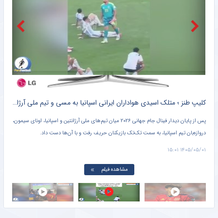
ویدیو| اولین گل گرت بیل در ۲۰ سالگی
خبرورزشی
۱۰ سال گذشت| برای رضاییان جا ندارم!
خبرورزشی
کشف جانشین برای جلالی/ خیال کادرفنی استقلال راحت شد
باشگاه خبرنگاران جوان
ه
کلیپ طنز ؛ متلک اسیدی هواداران ایرانی اسپانیا به مسی و تیم ملی آرژانتین + سند
ه
پس از پایان دیدار فینال جام جهانی ۲۰۲۶ میان تیم‌های ملی آرژانتین و اسپانیا، اونای سیمون،
در و
دروازه‌بان تیم اسپانیا، به سمت تک‌تک بازیکنان حریف رفت و با آن‌ها دست داد.
آرژا
می‌ب
۱۴:۵۲
۱۴۰۵/۰۵/۰۱ ۱۵:۰۱
مشاهده فیلم