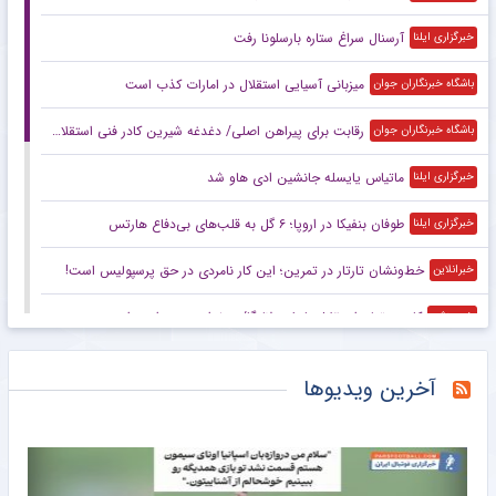
آرسنال سراغ ستاره بارسلونا رفت
خبرگزاری ایلنا
میزبانی آسیایی استقلال در امارات کذب است
باشگاه خبرنگاران جوان
رقابت برای پیراهن اصلی/ دغدغه شیرین کادر فنی استقلال در آستانه آغاز لیگ
باشگاه خبرنگاران جوان
ماتیاس یایسله جانشین ادی هاو شد
خبرگزاری ایلنا
طوفان بنفیکا در اروپا؛ ۶ گل به قلب‌های بی‌دفاع هارتس
خبرگزاری ایلنا
خط‌ونشان تارتار در تمرین؛ این کار نامردی در حق پرسپولیس است!
خبرانلاین
کادوی تولد استقلال با طعم لالیگا/ درخواست سهراب برای پست حساس!
خبرورزشی
خبرورزشی‌گردی| علی دایی: برخلاف بعضی‌ها بن شهروند به بوقچی‌ها نمی‌دهم/ چرا برنمی‌گردید به همان آموزش‌وپرورش؟!
خبرورزشی
آخرین ویدیوها
تصمیم قطعی طارمی برای جدایی از المپیاکوس
خبرانلاین
سردار و سعید میزبان استقلال در لیگ نخبگان آسیا
خبرورزشی