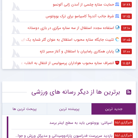
حمایت ستاره چلسی از آمدن ژابی آلونسو
۱۲:۲۸
شرط جالب آندره‌آ کامبیاسو برای ترک یوونتوس
۱۲:۱۵
استفاده مجدد استقلال از سه ستاره مرکزی در بازی دوستانه
۱۲:۱۰
تثبیت جایگاه ستاره محبوب استقلال به عنوان گلر شماره یک این تیم برای شروع لیگ
۱۲:۰۵
پایان همکاری رضاییان با استقلال و آغاز مسیر تازه
۱۲:۰۰
انصراف ستاره محبوب هواداران پرسپولیس از انتقال به الطلبه عراق
۱۱:۵۶
برترین ها از دیگر رسانه های ورزشی
جدید ترین
پربیننده ترین
پربحث ترین ها
اسپالتی: یوونتوس باید به سطح اینتر برسد
خبرگزاری ایلنا
بازدید سرپرست فدراسیون پارادوومیدانی و مدیرکل ورزش و جوانان استان همدان از دومین اردوی آماده‌سازی تیم ملی آقایان در همدان
خبرگزاری ایلنا