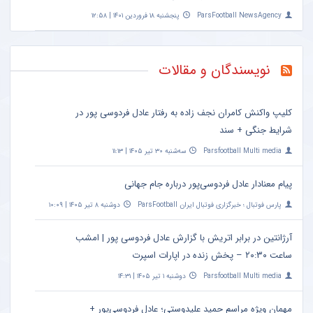
ParsFootball NewsAgency
پنجشنبه ۱۸ فروردین ۱۴۰۱ | ۱۲:۵۸
نویسندگان و مقالات
کلیپ واکنش کامران نجف زاده به رفتار عادل فردوسی پور در
شرایط جنگی + سند
Parsfootball Multi media
سه‌شنبه ۳۰ تیر ۱۴۰۵ | ۱۱:۱۳
پیام معنادار عادل فردوسی‌پور درباره جام جهانی
پارس فوتبال ؛ خبرگزاری فوتبال ایران ParsFootball
دوشنبه ۸ تیر ۱۴۰۵ | ۱۰:۰۹
آرژانتین در برابر اتریش با گزارش عادل فردوسی پور | امشب
ساعت ۲۰:۳۰ – پخش زنده در اپارات اسپرت
Parsfootball Multi media
دوشنبه ۱ تیر ۱۴۰۵ | ۱۴:۳۱
مهمان ویژه مراسم حمید علیدوستی؛ عادل فردوسی‌پور +