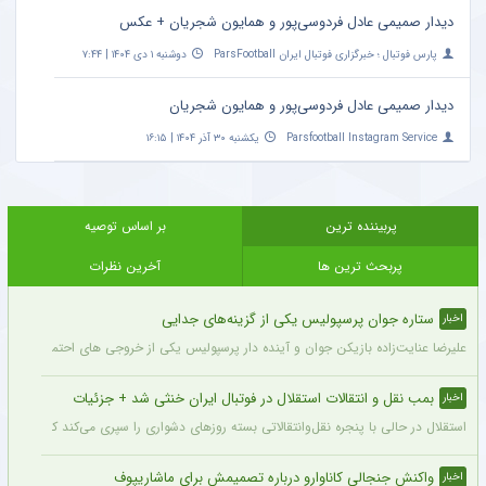
دیدار صمیمی عادل فردوسی‌پور و همایون شجریان + عکس
پارس فوتبال ؛ خبرگزاری فوتبال ایران ParsFootball
دوشنبه ۱ دی ۱۴۰۴ | ۷:۴۴
دیدار صمیمی عادل فردوسی‌پور و همایون شجریان
Parsfootball Instagram Service
یکشنبه ۳۰ آذر ۱۴۰۴ | ۱۶:۱۵
پربیننده ترین
بر اساس توصیه
پربحث ترین ها
آخرین نظرات
ستاره جوان پرسپولیس یکی از گزینه‌های جدایی
اخبار
علیرضا عنایت‌زاده بازیکن جوان و آینده دار پرسپولیس یکی از خروجی های احتمالی باشگاه
بمب نقل و انتقالات استقلال در فوتبال ایران خنثی شد + جزئیات
اخبار
استقلال در حالی با پنجره نقل‌وانتقالاتی بسته روزهای دشواری را سپری می‌کند که در همی
واکنش جنجالی کاناوارو درباره تصمیمش برای ماشاریپوف
اخبار