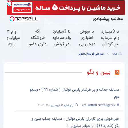
مطالب پیشنهادی
تا 3میلیارد
با فروش
تا 3میلیارد
اگه
وام ۳
وام سرمایه
اعتباری
وام سرمایه
فروشگاه
میلیاردی،
در گردش
دیجی پی
در گردش
داری عضو
ویژه
فروشندگان
فروش
=>
فروشندگان
صاحبان
خانه
تیم ملی فوتسال بانوان
=>
محصولت
فروشگاهت
دیجی پی
فروشگاه‌های
فروشگاهت
رو بالاببر
رو ثبت
شو ،
آنلاین و
رو ثبت
کن
فروش رو
حضوری
ببین و بگو
کن
بالا ببر
مسابقه جذاب و پر طرفدار پارس فوتبال ( شماره ۹۹ ) ؛ ویدیو
دوم
ParsFootball NewsAgency
پنجشنبه ۱۸ فروردین ۱۴۰۱ | ۱۳:۲۶
خبر خوش برای کاربران پارس فوتبال ؛ مسابقه جذاب ببین و
بگو (شماره ۹۹) ؛ با جوایز میلیونی !