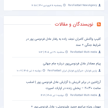
ParsFootball NewsAgency
پنجشنبه ۱۸ فروردین ۱۴۰۱ | ۱۲:۵۸
نویسندگان و مقالات
کلیپ واکنش کامران نجف زاده به رفتار عادل فردوسی پور در
شرایط جنگی + سند
Parsfootball Multi media
سه‌شنبه ۳۰ تیر ۱۴۰۵ | ۱۱:۱۳
پیام معنادار عادل فردوسی‌پور درباره جام جهانی
پارس فوتبال ؛ خبرگزاری فوتبال ایران ParsFootball
دوشنبه ۸ تیر ۱۴۰۵ | ۱۰:۰۹
آرژانتین در برابر اتریش با گزارش عادل فردوسی پور | امشب
ساعت ۲۰:۳۰ – پخش زنده در اپارات اسپرت
Parsfootball Multi media
دوشنبه ۱ تیر ۱۴۰۵ | ۱۴:۳۱
مهمان ویژه مراسم حمید علیدوستی؛ عادل فردوسی‌پور +