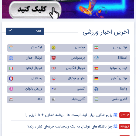
آخرین اخبار ورزشی
همه
فوتبال ملی
فوتسال
لیگ برتر
استقلال
پرسپولیس
فوتبال جهان
فوتبال اسپانیا
فوتبال انگلیس
فوتبال ایتالیا
فوتبال آلمان
منهای فوتبال
بسکتبال
والیبال
کشتی
ورزش بانوان
گالری عکس
گالری فیلم
دکه
رژیم غذایی برای فوتبالیست ها | برنامه غذایی + ۵ انرژی زا
۲۳:۱۳
چرا باشگاه‌های فوتبال به یک وب‌سایت حرفه‌ای نیاز دارند؟
۲۲:۵۸