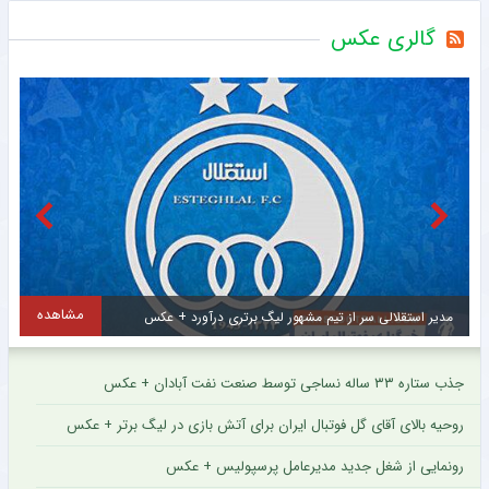
گالری عکس
مشاهده
مشاهد
مهدی طارمی برای ستاره اینتر پیام فرستاد + عکس
جذب ستاره ۳۳ ساله نساجی توسط صنعت نفت آبادان + عکس
روحیه بالای آقای گل فوتبال ایران برای آتش بازی در لیگ برتر + عکس
رونمایی از شغل جدید مدیرعامل پرسپولیس + عکس