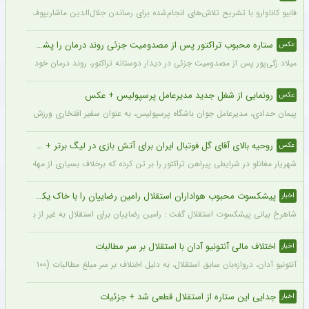
فابیو کاناوارو با تشریح تلاش‌های انجام‌شده برای رساندن جلال‌الدین ماشاریپوف به جام
ستاره محبوب تراکتور پس از مصدومیت جزئی روند درمان را پشت سر گذاشت + عکس
عکس
میلاد زکی‌پور پس از مصدومیت جزئی در دیدار دوستانه تراکتور، روند درمان خود را پشت 
رونمایی از شغل جدید مدیرعامل پرسپولیس + عکس
عکس
پیمان حدادی، مدیرعامل جوان باشگاه پرسپولیس، به عنوان سفیر افتخاری ورزش چوگان ان
روحیه بالای آقای گل فوتبال ایران برای آتش بازی در لیگ برتر + عکس
عکس
شهریار مغانلو در شرایطی پیراهن تراکتور را بر تن کرده که برخلاف بسیاری از مهاجمان نامدا
پیشکسوت محبوب هواداران استقلال رامین رضاییان را با خاک یکسان کرد + جزئیات
اخبار
شاهرخ بیانی پیشکسوت استقلال گفت : رامین رضاییان برای استقلال به غیر از بازار گرمی ک
اختلاف مالی آنتونیو آدان با استقلال بر سر مطالبات
اخبار
آنتونیو آدان، دروازه‌بان سابق استقلال، به دلیل اختلاف بر سر مبلغ مطالبات (۱۰۰ تا ۲۰۰ هزار یورو) قصد شکایت از باشگاه را دارد.
جدایی این ستاره از استقلال قطعی شد + جزئیات
اخبار