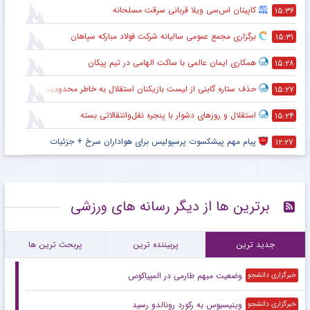
کاپیتان اس‌سی ویلا قربانی سرقت مسلحانه
۱۵:۳۶
برگزاری مجمع عمومی سالیانه شرکت فولاد مبارکه سپاهان
۱۵:۳۱
همکاری ایمان عالمی با ساکت الهامی در تیم پیکان
۱۵:۲۸
حذف ستاره گابنی از لیست بازیکنان استقلال به خاطر محدودیت نقل‌وانتقالاتی
۱۵:۲۷
استقلال و روزهای دشوار با پنجره نقل‌وانتقالاتی بسته
۱۵:۲۴
پیام مهم پیشکسوت پرسپولیس برای هواداران سرخ + جزئیات
۱۲:۲۷
برترین ها از دیگر رسانه های ورزشی
جدید ترین
پربیننده ترین
پربحث ترین ها
وضعیت مبهم طارمی در المپیاکوس
خبرگزاری دانشجو
وینیسیوس به رکورد رونالدو رسید
خبرگزاری دانشجو