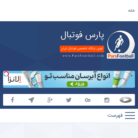
خانه
پارس فوتبال
اولین پایگاه تخصصی فوتبال ایران
www.ParsFootball.com
پارس
فوتبال