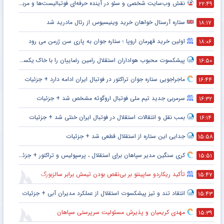
نقش وب‌سایت شخصی و سئو در آینده حرفه‌ای فوتبالیست‌ها و مربیان
۲۲:۴۹
ستاره آرسنال خواهان خرید وینیسیوس از رئال مادرید شد
۱۸:۱۷
اولین خرید قهرمان اروپا ؛ ستاره جوان به پاری سن ژرمن می رود
۱۸:۰۶
پیشکسوت محبوب هواداران استقلال رامین رضاییان را با خاک یکسان کرد + جزئیات
۱۶:۵۰
ماجراجویی ستاره جوان تراکتور در فوتبال ایران ادامه دارد + جزئیات
۱۶:۴۴
سرمربی جدید تیم ملی فوتبال اروگوئه مشخص شد + جزئیات
۱۶:۳۲
بمب نقل و انتقالات استقلال در فوتبال ایران خنثی شد + جزئیات
۱۶:۱۴
جدایی این ستاره از استقلال قطعی شد + جزئیات
۱۵:۵۸
کری سنگین مدیر سپاهان برای استقلال ، پرسپولیس و تراکتور + جزئیات
۱۵:۵۱
تأکید ریکاردو ساپینتو بر بی‌نقص بودن تیمش برابر سالزبورگ
۱۵:۴۷
انتقاد تند و تیز پیشکسوت استقلال از عملکرد مدیران آبی + جزئیات
۱۵:۴۳
مهدی کریمیان و پذیرش مسئولیت سرپرستی سپاهان
۱۵:۳۹