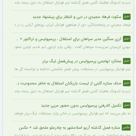
دیدیه اندونگ هافبک گابنی فصل گذشته تیم فوتبال استقلال به دلیل بسته ماندن پنجره نقل
سکوت فرهاد مجیدی در دبی و انتظار برای پیشنهاد جدید
اخبار
فرهاد مجیدی در پنجاه‌سالگی، دور از هیاهوی فوتبال ایران، روزهای آرامی را در دبی سپری 
کری سنگین مدیر سپاهان برای استقلال ، پرسپولیس و تراکتور + جزئیات
اخبار
مهدی کریمیان سرپرست سپاهان گفت : وقتی وارد اردوی تیم شدم، اولین تصویری که در ذهنم
عملکرد تهاجمی پرسپولیس در پیش‌فصل لیگ برتر
اخبار
تیم فوتبال پرسپولیس در مسابقات پیش فصل شکستی نداشته و توانسته گل های زیادی را ب
حذف ستاره گابنی از لیست بازیکنان استقلال به خاطر محدودیت نقل‌وانتقالاتی
اخبار
دیدیه اندونگ هافبک گابنی فصل گذشته تیم فوتبال استقلال به دلیل بسته ماندن پنجره نقل
تکمیل کادرفنی پرسپولیس بدون حضور مربی جدید
اخبار
به نظر می‌رسد که تیم فوتبال پرسپولیس در حالی وارد مسابقات لیگ برتر خواهد شد که مر
ستاره فصل گذشته آریو اسلامشهر به چادرملو ملحق شد + عکس
عکس
چادرملو ابوالفضل عیسی‌لو، وینگر چپ ۲۴ ساله سابق آریو اسلامشهر، را با قراردادی سه ساله جذب کرد.