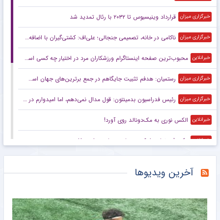
قرارداد وینیسیوس تا ۲۰۳۲ با رئال‌ تمدید شد
خبرگزاری میزان
ناکامی در خانه، تصمیمی جنجالی؛ علی‌اف: کشتی‌گیران با اضافه‌وزن از تیم ملی اخراج می‌شوند!
خبرگزاری میزان
محبوب‌ترین صفحه اینستاگرام ورزشکاران مرد در اختیار چه کسی است؟
خبرانلاین
رستمیان: هدفم تثبیت جایگاهم در جمع برترین‌های جهان است/ برای درخشش در هر دو ماده آماده می‌شوم
خبرگزاری میزان
رئیس فدراسیون بدمینتون: قول مدال نمی‌دهم، اما امیدوارم در ناگویا و داکار اتفاقات خوبی بیفتد/ هدف اصلی ما کسب سهمیه المپیک لس‌آنجلس است
خبرگزاری میزان
الکس نوری به مک‌دونالد روی آورد!
خبرانلاین
عکس| رونمایی از کیت زیبای رم با چهره‌ای جذاب
خبرانلاین
کوشکی دوباره جان گرفت؛ پاس گل و امیدواری برای استقلال
خبرورزشی
آخرین ویدیوها
گران‌ترین دروازه‌بان تاریخ بریتانیا در زمین ولز!
خبرانلاین
تونل زمان| تیم ملی با گل‌های علی دایی روی سکو رفت/ زخم کاری ایران بر پیکر بحرین
خبرورزشی