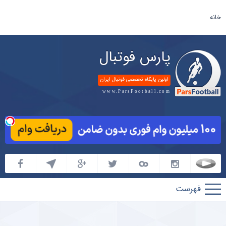
خانه
پارس فوتبال
اولین پایگاه تخصصی فوتبال ایران
www.ParsFootball.com
پارس
فوتبال