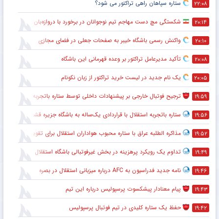
ستاره سپاهان راهی تراکتور می شود؟
۲۲:۰۸
شکستگی مچ دست مهاجم تیم نوجوانان در برخورد با دروازه‌بان
۲۰:۱۴
واکنش رسمی باشگاه خیبر به صفحات جعلی در فضای مجازی
۲۰:۱۰
تأکید مدیرعامل تراکتور بر وعده قهرمانی این باشگاه
۲۰:۰۸
یک نام جدید در لیست خرید تراکتور از زبان نکونام
۲۰:۰۵
ترجیح فوتبال خارجی بر پیشنهادات داخلی توسط ستاره باتجربه
۱۹:۵۹
ستاره باتجربه استقلال با قراردادی یک‌ساله به باشگاه جزیره قشم پیوست
۱۹:۵۶
مذاکره الطلبه عراق با ستاره محبوب هواداران استقلال برای تقویت خط دفاعی
۱۹:۵۲
تداوم یک رویکرد پرهزینه در بخش غیرفوتبالی باشگاه استقلال
۱۹:۴۹
نامه جدید فدراسیون به AFC درباره میزبانی استقلال در بصره
۱۹:۴۶
پیام معنادار پیشکسوت پرسپولیس درباره این تیم
۱۹:۴۳
حفظ یک ستاره کلیدی در تیم فوتبال پرسپولیس
۱۹:۴۲