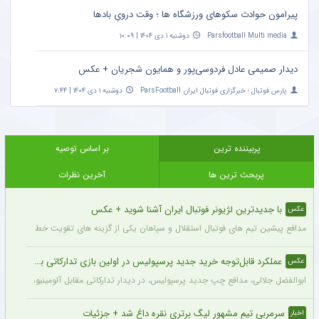
پیرامون حوادث سکوهای ورزشگاه ها ؛ وقت درویِ بادها
Parsfootball Multi media
دوشنبه ۱ دی ۱۴۰۴ | ۱۰:۰۹
دیدار صمیمی عادل فردوسی‌پور و همایون شجریان + عکس
پارس فوتبال ؛ خبرگزاری فوتبال ایران ParsFootball
دوشنبه ۱ دی ۱۴۰۴ | ۷:۴۴
پربیننده ترین
بر اساس توصیه
پربحث ترین ها
آخرین نظرات
با جدیدترین لژیونر فوتبال ایران آشنا شوید + عکس
عکس
مدافع پیشین تیم های فوتبال استقلال و سپاهان یکی از گزینه های تقویت خط دفاعی تیم 
عملکرد قابل‌توجه خرید جدید پرسپولیس در اولین بازی تدارکاتی برای این تیم + عکس
عکس
ابوالفضل جلالی، مدافع چپ جدید پرسپولیس، در دیدار تدارکاتی مقابل آلومینیوم اراک د
سرمربی تیم مشهور لیگ برتری نقره داغ شد + جزئیات
اخبار