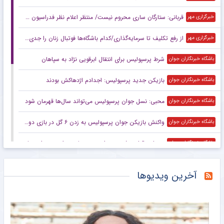
قربانی: ستارگان ساری محروم نیست/ منتظر اعلام نظر فدراسیون کشتی هستیم
خبرگزاری مهر
از رفع تکلیف تا سرمایه‌گذاری/کدام باشگاه‌ها فوتبال زنان را جدی گرفتند؟
خبرگزاری مهر
شرط پرسپولیس برای انتقال ابرقویی نژاد به سپاهان
باشگاه خبرنگاران جوان
بازیکن جدید پرسپولیس: اجدادم اژدهاکش بودند
باشگاه خبرنگاران جوان
محبی: نسل جوان پرسپولیس می‌تواند سال‌ها قهرمان شود
باشگاه خبرنگاران جوان
واکنش بازیکن جوان پرسپولیس به زدن ۶ گل در بازی دوستانه
باشگاه خبرنگاران جوان
پورعلی: قول پوشیدن پیراهن پرسپولیس را به مهرداد میناوند داده بودم
باشگاه خبرنگاران جوان
زارع: تارتار مانع انتقالم به پرسپولیس در فصل گذشته نشد
باشگاه خبرنگاران جوان
آخرین ویدیوها
شکار پیکان از پرسپولیس، یک قدم مانده به پایان فوتبال یا دورخیز برای استارت دوباره؟
خبرورزشی
نکونام در تراکتور بمب می‌ترکاند؛ رامین به تبریز می‌رود، یک مدافع پرسپولیسی می‌شود!
خبرانلاین