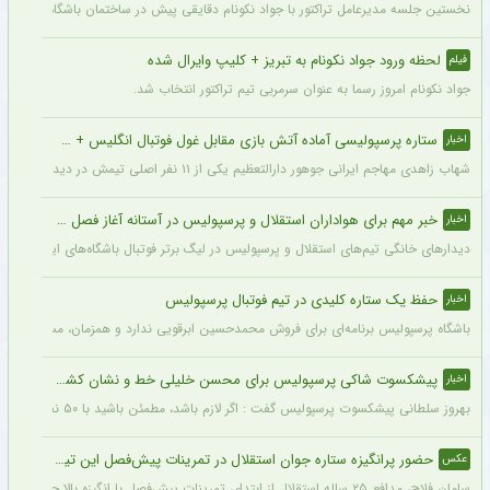
نخستین جلسه مدیرعامل تراکتور با جواد نکونام دقایقی پیش در ساختمان باشگاه برگزار شد
لحظه ورود جواد نکونام به تبریز + کلیپ وایرال شده
فیلم
جواد نکونام امروز رسما به عنوان سرمربی تیم تراکتور انتخاب شد.
ستاره پرسپولیسی آماده آتش بازی مقابل غول فوتبال انگلیس + جزئیات
اخبار
شهاب زاهدی مهاجم ایرانی جوهور دارالتعظیم یکی از ۱۱ نفر اصلی تیمش در دیدار تدارکاتی برابر چلسی است.
خبر مهم برای هواداران استقلال و پرسپولیس در آستانه آغاز فصل جدید
اخبار
دیدارهای خانگی تیم‌های استقلال و پرسپولیس در لیگ برتر فوتبال باشگاه‌های ایران در و
حفظ یک ستاره کلیدی در تیم فوتبال پرسپولیس
اخبار
باشگاه پرسپولیس برنامه‌ای برای فروش محمدحسین ابرقویی ندارد و همزمان، مسئولان این با
پیشکسوت شاکی پرسپولیس برای محسن خلیلی خط و نشان کشید + جزئیات
اخبار
بهروز سلطانی پیشکسوت پرسپولیس گفت : اگر لازم باشد، مطمئن باشید با ۵۰ نفر از پیشکسوتان پرسپولیس مقابل ساختمان این باشگاه تجمع خواهیم کرد و خواهان برخورد جدی و عزل محسن خلیلی خواهیم شد. اصلاً این آقا بازیکن سایپا است نه پیشکسوت پرسپولیس.
حضور پرانگیزه ستاره جوان استقلال در تمرینات پیش‌فصل این تیم + عکس
عکس
سامان فلاح، مدافع ۲۵ ساله استقلال از ابتدای تمرینات پیش‌فصل با انگیزه بالا حاضر بوده و پیراهن شماره ۶ را در استقلال انتخاب کرده است. فلاح امیدوار است با درخشش در ترکیب آبی‌پوشان، اعتماد بختیاری‌زاده را جلب کرده و به جام ملت‌های آسیا برسد.