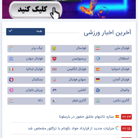
آخرین اخبار ورزشی
همه
فوتبال ملی
فوتسال
لیگ برتر
استقلال
پرسپولیس
فوتبال جهان
فوتبال اسپانیا
فوتبال انگلیس
فوتبال ایتالیا
فوتبال آلمان
منهای فوتبال
بسکتبال
والیبال
کشتی
ورزش بانوان
گالری عکس
گالری فیلم
دکه
ستاره تاتنهام عاشق حضور در بارسلونا
۲۲:۲۳
جزئیات جدید از قرارداد جواد نکونام با تراکتور مشخص شد
۲۲:۱۵