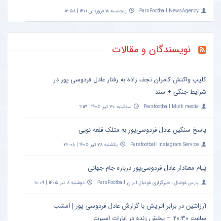
ParsFootball NewsAgency
پنجشنبه ۱۸ فروردین ۱۴۰۱ | ۱۲:۵۸
نویسندگان و مقالات
کلیپ واکنش کامران نجف زاده به رفتار عادل فردوسی پور در
شرایط جنگی + سند
Parsfootball Multi media
سه‌شنبه ۳۰ تیر ۱۴۰۵ | ۱۱:۱۳
پاسخ سنگین عادل فردوسی‌پور به متلک قلعه نویی
Parsfootball Instagram Service
یکشنبه ۲۸ تیر ۱۴۰۵ | ۲۲:۰۸
پیام معنادار عادل فردوسی‌پور درباره جام جهانی
پارس فوتبال ؛ خبرگزاری فوتبال ایران ParsFootball
دوشنبه ۸ تیر ۱۴۰۵ | ۱۰:۰۹
آرژانتین در برابر اتریش با گزارش عادل فردوسی پور | امشب
ساعت ۲۰:۳۰ – پخش زنده در اپارات اسپرت