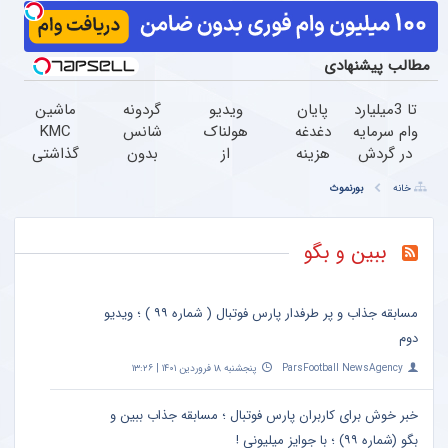
مطالب پیشنهادی
تا 3میلیارد
پایان
ویدیو
گردونه
ماشین
وام سرمایه
دغدغه
هولناک
شانس
KMC
در گردش
هزینه
از
بدون
گذاشتی
فروشندگان
های
جوان
پوچ از
برای
خانه
بورنموث
=>
دندان
کارتن
PS5 تا
فروش
فروشگاهت
پزشکی
خوابی
آیفون17
؟ اینجا
رو ثبت
با پک
که
و بیت
سریع و
ببین و بگو
کن
سفید
میلیاردر
کوین
راحت
کننده
شد.
بفروش
خانگی
آموزش
مسابقه جذاب و پر طرفدار پارس فوتبال ( شماره ۹۹ ) ؛ ویدیو
رایگان
دوم
ParsFootball NewsAgency
پنجشنبه ۱۸ فروردین ۱۴۰۱ | ۱۳:۲۶
خبر خوش برای کاربران پارس فوتبال ؛ مسابقه جذاب ببین و
بگو (شماره ۹۹) ؛ با جوایز میلیونی !