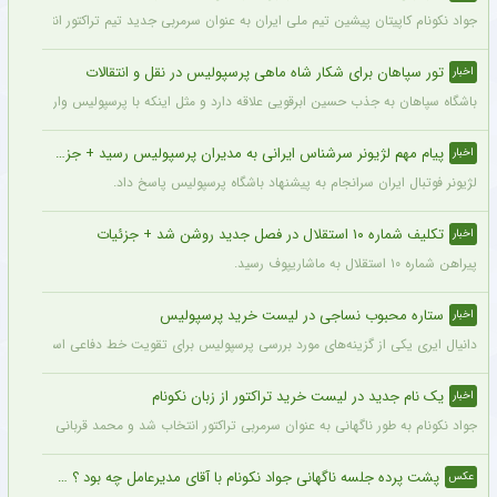
جواد نکونام کاپیتان پیشین تیم ملی ایران به عنوان سرمربی جدید تیم تراکتور انتخاب شد.
تور سپاهان برای شکار شاه ماهی پرسپولیس در نقل و انتقالات
اخبار
باشگاه سپاهان به جذب حسین ابرقویی علاقه دارد و مثل اینکه با پرسپولیس وارد مذاکره 
پیام مهم لژیونر سرشناس ایرانی به مدیران پرسپولیس رسید + جزئیات
اخبار
لژیونر فوتبال ایران سرانجام به پیشنهاد باشگاه پرسپولیس پاسخ داد.
تکلیف شماره ۱۰ استقلال در فصل جدید روشن شد + جزئیات
اخبار
پیراهن شماره ۱۰ استقلال به ماشاریپوف رسید.
ستاره محبوب نساجی در لیست خرید پرسپولیس
اخبار
دانیال ایری یکی از گزینه‌های مورد بررسی پرسپولیس برای تقویت خط دفاعی است؛ با این
یک نام جدید در لیست خرید تراکتور از زبان نکونام
اخبار
جواد نکونام به طور ناگهانی به عنوان سرمربی تراکتور انتخاب شد و محمد قربانی یکی از اه
پشت پرده جلسه ناگهانی جواد نکونام با آقای مدیرعامل چه بود ؟ + عکس
عکس