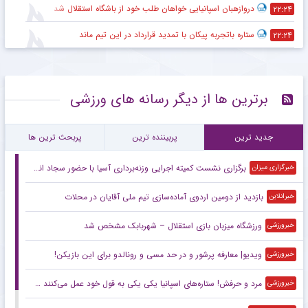
سکوت فرهاد مجیدی در دبی و انتظار برای پیشنهاد جدید
۹:۵۹
اختلاف مالی آنتونیو آدان با استقلال بر سر مطالبات
۹:۵۵
تلاش‌های ناموفق استقلال برای رفع محدودیت نقل‌وانتقالاتی
۹:۵۲
انتخاب ستاره محبوب هواداران پرسپولیس به عنوان دستیار بهادر عبدی
۹:۴۸
عملکرد تهاجمی پرسپولیس در پیش‌فصل لیگ برتر
۹:۴۵
تأکید ستاره جدید گل‌گهر بر حرفه‌ای بودن این باشگاه
۹:۴۲
تکمیل کادرفنی پرسپولیس بدون حضور مربی جدید
۹:۳۷
ستاره جوان پرسپولیس یکی از گزینه‌های جدایی
۹:۳۲
مصدومیت ستاره محبوب آلمانی در دیدار اینتر مقابل میلان
۲۲:۲۹
استعدادهای جوان آکادمی پرسپولیس در انتظار فرصت در ترکیب اصلی
۲۲:۲۴
کاپیتان محبوب پرسپولیس به گل‌گهر پیوست
۲۲:۲۴
دروازهبان اسپانیایی خواهان طلب خود از باشگاه استقلال شد
۲۲:۲۴