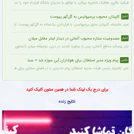
ستاره جوان پرسپولیس یکی از گزینه‌های جدایی
اخبار
علیرضا عنایت‌زاده بازیکن جوان و آینده دار پرسپولیس یکی از خروجی های احتمالی باشگاه
ستاره باتجربه پیکان با تمدید قرارداد در این تیم ماند
اخبار
فرشید باقری، هافبک باتجربه پیکان، با توافق با مدیران باشگاه قرارداد خود را تمدید کرد. ا
کاپیتان محبوب پرسپولیس به گل‌گهر پیوست
اخبار
امید عالیشاه، کاپیتان سابق پرسپولیس، با قراردادی یک‌ساله به گل‌گهر پیوست. او سال‌
مصدومیت ستاره محبوب آلمانی در دیدار اینتر مقابل میلان
اخبار
یان بیسک، مدافع آلمانی، پس از برخورد شدید در دربی دوستانه میلان (تساوی ۱-۱) از ناحیه پشت سر آسیب دید.
پیام ویژه مدیر استقلال برای هواداران آبی سوژه شد + سند
عکس
علی تاجرنیا، رئیس هیات مدیره استقلال پیام جدیدی را در فضای مجازی برای هواداران تیم
برای درج بک لینک شما در همین ستون کلیک کنید