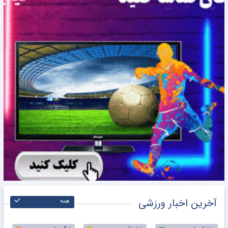
›
‹
نتایج زنده