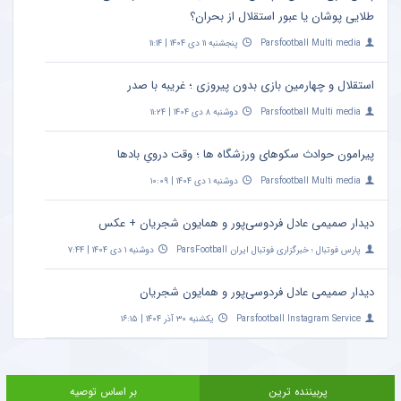
تاثیر اولتیماتوم و زمین مطلوب ؛ استقلال با چهره ای متفاوت
برابر سپاهان
Parsfootball Multi media
جمعه ۱۲ دی ۱۴۰۴ | ۲۱:۴۴
پیش بازی حساس سپاهان – استقلال ؛ تثبیت صدرنشینی
طلایی پوشان یا عبور استقلال از بحران؟
Parsfootball Multi media
پنجشنبه ۱۱ دی ۱۴۰۴ | ۱۱:۱۴
استقلال و چهارمین بازی بدون پیروزی ؛ غریبه با صدر
Parsfootball Multi media
دوشنبه ۸ دی ۱۴۰۴ | ۱۱:۲۴
پیرامون حوادث سکوهای ورزشگاه ها ؛ وقت درویِ بادها
Parsfootball Multi media
دوشنبه ۱ دی ۱۴۰۴ | ۱۰:۰۹
دیدار صمیمی عادل فردوسی‌پور و همایون شجریان + عکس
پارس فوتبال ؛ خبرگزاری فوتبال ایران ParsFootball
دوشنبه ۱ دی ۱۴۰۴ | ۷:۴۴
دیدار صمیمی عادل فردوسی‌پور و همایون شجریان