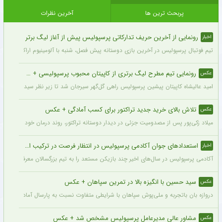
Parsfootball Instagram Service
یکشنبه ۳۰ آذر ۱۴۰۴ | ۱۶:۱۵
پربیننده ترین
بر اساس توصیه
پربحث ترین ها
آخرین نظرات
رونمایی از آخرین حریف تدارکاتی پرسپولیس پیش از آغاز لیگ برتر
اخبار
تیم فوتبال پرسپولیس در آخرین بازی دوستانه پیش فصل، شنبه با آلومینیوم اراک دیدار می‌
رونمایی تیم مطرح لیگ برتری از کاپیتان محبوب پرسپولیسی + سند
عکس
امید عالیشاه کاپیتان پیشین پرسپولیس راهی گل‌گهر سیرجان شد تا زیر نظر سیدمهدی رحمت
تلاش بالای خرید جدید تراکتور برای کسب آمادگی + عکس
عکس
میلاد زکی‌پور پس از مصدومیت جزئی در دیدار دوستانه تراکتور، روند درمان خود را پشت 
استعدادهای جوان آکادمی پرسپولیس در انتظار فرصت در ترکیب اصلی
اخبار
آکادمی پرسپولیس در سال‌های اخیر چند بازیکن مستعد را به تیم بزرگسالان معرفی کرده، ا