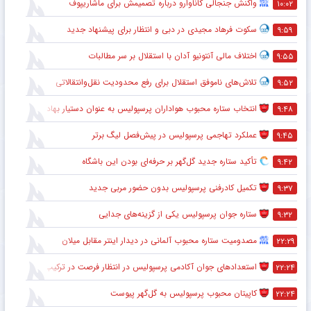
استقلال
پرسپولیس
فوتبال جهان
فوتبال اسپانیا
فوتبال انگلیس
فوتبال ایتالیا
فوتبال آلمان
منهای فوتبال
بسکتبال
والیبال
کشتی
ورزش بانوان
گالری عکس
گالری فیلم
دکه
همکاری ایمان عالمی با ساکت الهامی در تیم پیکان
۱۵:۲۸
حذف ستاره گابنی از لیست بازیکنان استقلال به خاطر محدودیت نقل‌وانتقالاتی
۱۵:۲۷
استقلال و روزهای دشوار با پنجره نقل‌وانتقالاتی بسته
۱۵:۲۴
پیام مهم پیشکسوت پرسپولیس برای هواداران سرخ + جزئیات
۱۲:۲۷
اعلام رسمی مالاگو درباره ترکیب جدید احیای فوتبال ایتالیا
۱۰:۱۶
ستاره ۲۷ ساله نساجی به خیبر خرم‌آباد پیوست
۱۰:۱۱
واکنش جنجالی کاناوارو درباره تصمیمش برای ماشاریپوف
۱۰:۰۲