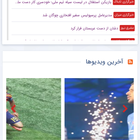
ستاره باتجربه پیکان با تمدید قرارداد در این تیم ماند
۲۲:۲۴
برترین ها از دیگر رسانه های ورزشی
جدید ترین
پربیننده ترین
پربحث ترین ها
برگزاری نشست کمیته اجرایی وزنه‌برداری آسیا با حضور سجاد انوشیروانی
خبرگزاری میزان
بازدید از دومین اردوی آماده‌سازی تیم ملی آقایان در محلات
خبرانلاین
ورزشگاه میزبان بازی استقلال – شهربابک مشخص شد
خبرورزشی
ویدیو| معارفه‌ پرشور و در حد مسی و رونالدو برای این بازیکن!
خبرورزشی
مرد و حرفش! ستاره‌های اسپانیا یکی یکی به قول خود عمل می‌کنند +عکس
خبرورزشی
بازیکن استقلال در لیست سیاه تیم ملی؛ خودسری کار دست ملی‌پوش آبی‌ها داد
خبرگزاری تابناک