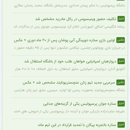
سید حسین با انگیزه بالا در تمرین سپاهان + عکس
عکس
دروازه بان باتجربه و ملی‌پوش سپاهان با شرایطی متفاوت نسبت به پارسال آماده شروع لی
مشاور عالی مدیرعامل پرسپولیس مشخص شد + عکس
عکس
باشگاه پرسپولیس، با حکم پیمان حدادی، مدیرعامل باشگاه، محمد رحمان سالاری به عنوان
تکلیف حضور وینیسیوس در رئال مادرید مشخص شد
اخبار
رسانه انگلیسی اسکای اسپورتس اعلام کرد وینیسیوس جونیور پس از مذاکرات انجام شده با م
اولین بازی ستاره دوپینگی آبی پوشان پس از ۲۰ ماه دوری + عکس
عکس
در جریان بازی یوونتوس-چلسی، نیکلاس جکسون تنها پس از ۳۵ دقیقه حضور در زمین تعویض شد و در همین مسابقه میخایلو مودریک نخستین بازی خود را پس از ۲۰ ماه برای چلسی انجام داد.
دروازهبان اسپانیایی خواهان طلب خود از باشگاه استقلال شد
اخبار
آنتونیو آدان، دروازه‌بان اسپانیایی سابق استقلال، به دلیل اختلاف ۱۰۰ تا ۲۰۰ هزار یورویی در مطالبات خود، قصد شکایت از باشگاه را دارد.
سرمربی جدید تیم زنان منچستریونایتد مشخص شد + عکس
عکس
باشگاه منچستریونایتد به‌صورت رسمی اِوا اولید، سرمربی سابق تیم زنان هارتس، را به‌عنوا