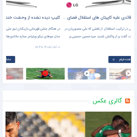
مدیرعامل پرسپولیس سفیر افتخاری چوگان شد
خبرگزاری میزان
دشان از دست عربستان فرار کرد
مشرق نیوز
جیانی اینفانتینو عذرخواهی کرد اما حاضر به استعفا نشد!
خبرگزاری دانشجو
رونمایی از جدی‌ترین مشتری رامین رضاییان؛ بمب نقل‌وانتقالات منفجر می‌شود؟
خبرانلاین
آخرین ویدیوها
ادعای سرپرست استقلال: در آن دربی معروف از ما خواستند جلوی پرسپولیس آرام‌تر بازی کنیم!
خبرورزشی
اگر رضاییان را نگه می‌داشتیم، رختکن استقلال به هم می‌ریخت/ شاید پرسپولیس می‌خواهد یک سلطانی‌فر جدید بسازد!
خبرورزشی
ویدیو| خلاصه بازی میلان ۱ – اینتر ۱/ دربی در پرث!
خبرورزشی
ادامه تبعات حذف کره از جام جهانی
خبرگزاری تابناک
صنعت‌نفت آبادان ۲ مدافع جدید جذب کرد
مشرق نیوز